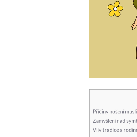
Příčiny nošení​ mus
Zamyšlení nad symbo
Vliv ⁤tradice a rodi