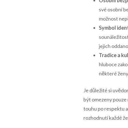
Osobní bezp
své osobní b
⁣možnost nep
Symbol ident
sounáležitost
jejich oddanos
Tradice a kul
hluboce zakoř
některé ⁣ženy 
Je důležité si uvědo
být omezeny ‍pouze na
touhu​ po respektu a
rozhodnutí každé že