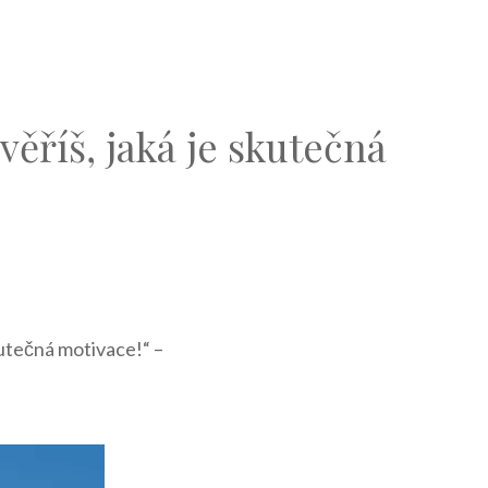
ěříš, jaká je skutečná
kutečná motivace!“ –