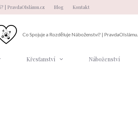
í? | PravdaOIslámu.cz
Blog
Kontakt
Co Spojuje a Rozděluje Náboženství? | PravdaOIslámu
Křesťanství
Náboženství