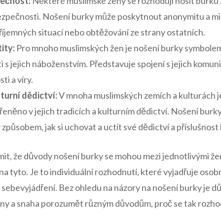
ečnost:
Některé muslimské⁣ ženy ⁤se ‌rozhodují nosit burku
ezpečnosti. Nošení burky může poskytnout anonymitu a mi
říjemných situací nebo obtěžování ze strany ostatních.
ity:
Pro mnoho muslimských žen je nošení burky symbolem je
i s jejich náboženstvím. Představuje spojení s ⁣jejich komu
ti a víry.
turní dědictví:
V mnoha muslimských zemích a kulturách je
eněno v ⁢jejich tradicích a kulturním dědictví. ⁤Nošení⁣ bur
způsobem,⁤ jak⁣ si uchovat a uctít ⁣své dědictví a příslušnost
mit, že důvody nošení burky se mohou mezi jednotlivými žena
 tyto. ⁤Je to ⁢individuální rozhodnutí, které vyjadřuje osob
 sebevyjádření. Bez ‍ohledu na ​názory na nošení burky ​je d
ny a snaha porozumět různým důvodům, proč se tak⁢ rozhod