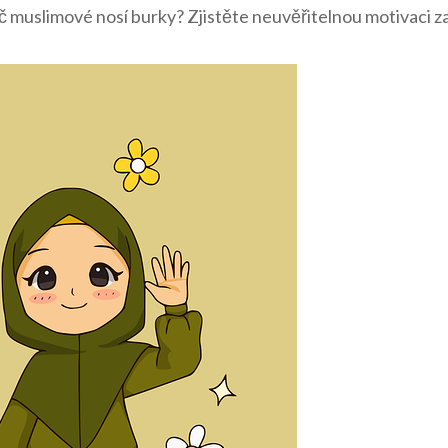
č muslimové ​nosí burky? Zjistěte ⁢neuvěřitelnou motivaci ⁢