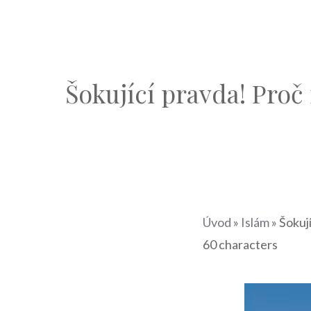
Šokující pravda! Proč
Úvod
»
Islám
»
Šokuj
60 characters