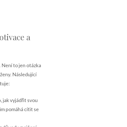
tivace a‍
. Není to jen otázka
 ženy. Následující
tuje:
jak vyjádřit svou
jim pomáhá cítit se