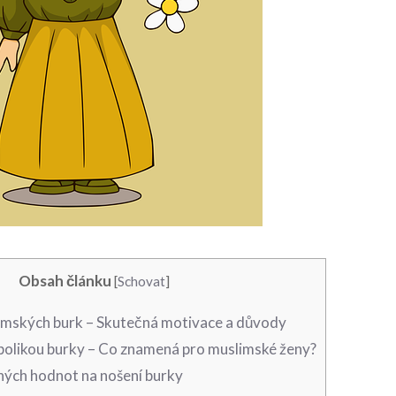
Obsah článku
[
Schovat
]
limských burk⁢ – Skutečná motivace a‍ důvody
likou burky – Co⁤ znamená​ pro muslimské⁤ ženy?
nných ‌hodnot na nošení burky