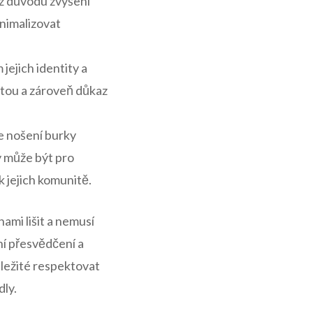
 z důvodu zvýšení
nimalizovat
jich identity​ a
nitou a zároveň důkaz
⁣ nošení burky
ky může být pro
 k jejich komunitě.
mi lišit a⁢ nemusí
ní přesvědčení​ a
ůležité respektovat
ly.