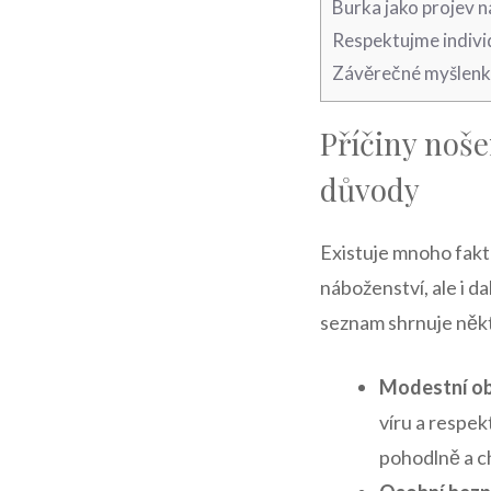
Burka jako projev ‍n
Respektujme individ
Závěrečné myšlen
Příčiny noše
důvody
Existuje mnoho⁤ fakt
⁣náboženství, ale i d
seznam shrnuje někte
Modestní ob
víru a⁤ respe
pohodlně a c