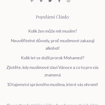
Populární Články
Kolik žen může mít muslim?
Neuvěřitelné důvody, proč muslimové zakazují
alkohol!
Kolik let se dožil prorok Mohamed?
Zjistěte, kdy muslimové slaví Vánoce a co to pro vás
znamená
10 tajemství správného muslima, které vás ohromí!