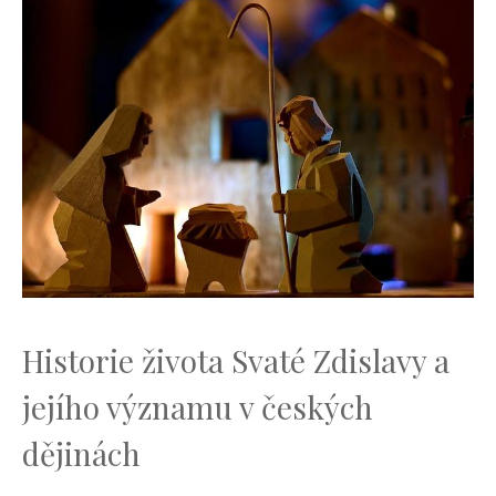
Historie života Svaté Zdislavy a
jejího významu v českých
dějinách