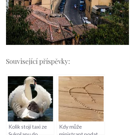
Související příspěvky:
Kolik stojí taxi ze
Kdy může
Sukošanu do
ministrant podat