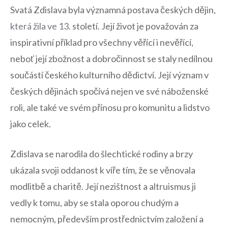
Svatá Zdislava⁣ byla významná postava českých dějin,
která žila ve 13
. století.⁣ Její život je považován za
inspirativní příklad ⁤pro všechny věřící ⁢i ⁣nevěřící,
neboť její zbožnost‍ a dobročinnost se staly nedílnou
součástí českého ‍kulturního⁢ dědictví. ‌Její význam v
českých dějinách spočívá nejen ve své ⁢náboženské
roli, ale také ve svém ⁤přínosu‍ pro komunitu a lidstvo
jako celek.
Zdislava se narodila do ​šlechtické rodiny a brzy
ukázala svoji oddanost k víře tím, ⁤že se​ věnovala
⁢modlitbě a charitě. Její nezištnost a altruismus ji
vedly k tomu, aby se stala oporou chudým a
nemocným, především ⁢prostřednictvím založení a