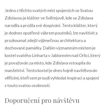
Jedno z‍ těchto svatých míst spojených⁤ se Svatou
Zdislavou ‍je klášter ve Světejově, kde⁤ se Zdislava⁤
narodila a prožila své dospívání. Tento klášter, který
je dodnes opatřené vábrem poutníků, ⁤lze navštívit a
prozkoumat‍ zdejší‌ výjimečnou architekturu a
dochované památky. Dalším⁣ významným místem je
⁣kostel ⁢svatého Linharta v Jablonném ‍nad⁣ Orlicí, který
je považován za místo, kde Zdislava vstoupila do
manželství. Tento​ kostel je dnes hojně navštěvován
věřícími,⁢ kteří​ sem ⁤proudí⁢ vyhledat inspiraci ‍a spojení
s touto svatou osobností.
Doporučení pro návštěvu​