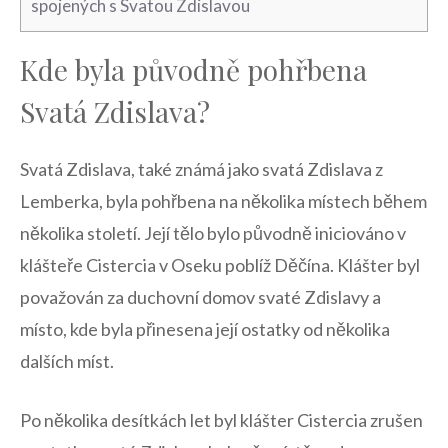
spojených s⁣ Svatou Zdislavou
Kde byla původně pohřbena​
Svatá Zdislava?
Svatá Zdislava, ⁣také známá jako svatá Zdislava z
Lemberka, byla pohřbena na několika místech během
několika století. ⁢Její tělo bylo původně iniciováno v
klášteře Cistercia v Oseku poblíž Děčína. Klášter byl
⁤považován za duchovní domov svaté Zdislavy a
místo, kde byla přinesena její ostatky od ​několika​
dalších⁢ míst.
Po několika​ desítkách let⁢ byl klášter Cistercia zrušen