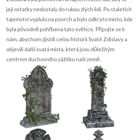
‌její ostatky​ nedostaly do rukou zlých lidí. Po staletích
⁣tajemství⁣ vyplulo​ na povrch a bylo ⁢odkryto místo, kde
byla původně pohřbena tato ⁢světice. Připojte se k
⁣nám, abychom‌ zjistili celou historii Svaté Zdislavy​ a
objevili další svatá místa, která jsou ‍důležitým
centrem duchovního zážitku naší země.