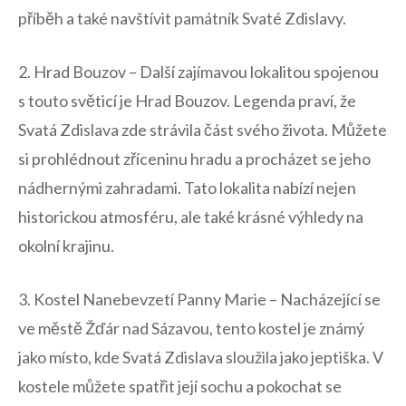
příběh a ‍také navštívit památník Svaté​ Zdislavy.
2. Hrad Bouzov – Další zajímavou lokalitou spojenou
s touto světicí‌ je Hrad Bouzov. ⁣Legenda⁤ praví, že
Svatá Zdislava zde strávila část svého života.⁤ Můžete⁣
si⁢ prohlédnout zříceninu ⁢hradu a procházet se jeho
nádhernými zahradami. Tato lokalita nabízí‌ nejen
historickou atmosféru, ale také krásné výhledy na
okolní krajinu.
3. ‍Kostel Nanebevzetí⁢ Panny Marie – Nacházející se‍
ve městě Žďár nad Sázavou, tento kostel je známý
jako místo, kde Svatá Zdislava sloužila jako ​jeptiška. V
kostele můžete spatřit její sochu a pokochat se