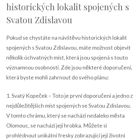
historických ⁣lokalit spojených s⁣
Svatou Zdislavou
Pokud se chystáte na návštěvu⁤ historických lokalit
spojených s Svatou​ Zdislavou,​ máte​ možnost objevit
několik úchvatných míst, která jsou spojená s touto
významnou osobností. Zde jsou některé doporučení,
která byste mohli zahrnout do svého plánu:
1. Svatý ​Kopeček – Toto‍ je první doporučení a jedno z
nejdůležitějších míst spojených se Svatou Zdislavou.
V tomto chrámu, který se nachází nedaleko města
Olomouc, se nachází její hrobka. Můžete si
prohlédnout unikátní fresky zobrazující její životní