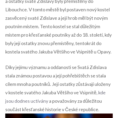
a ostatky‍ svaté Zdislavy byly‍ přemístěny do
Libouchce. V tomto městě byl postaven nový kostel
zasvěcený svaté Zdislave a její ‌hrob měl‌ být novým
poutním místem. ​Tento⁤ kostel ⁢se‍ stal důležitým
místem pro křesťanské poutníky až⁢ do⁤ 18. století, kdy
byly její ostatky​ znovu⁢ přemístěny, tentokrát do
kostela svatého​ Jakuba ​Většího ve Vsipnitě u Opavy.
Díky​ jejímu ​významu a​ oddanosti se Svatá Zdislava
stala známou postavou a její pohřebištěch se stala
cílem ⁤mnoha poutníků. Její ostatky‌ zůstávají uloženy
v kostele svatého Jakuba Většího ve Vsipnitě,
kde
jsou dodnes‍ uctívány
a považovány⁤ za důležitou​
součást křesťanské historie‍ v ​České ⁤republice.