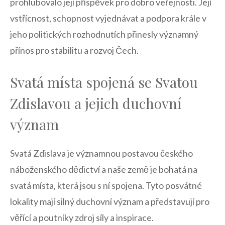
prohlubovalo její příspěvek pro dobro⁣ veřejnosti. Její
vstřícnost, schopnost vyjednávat a podpora krále v
jeho politických rozhodnutích přinesly ‌významný
⁢přínos pro stabilitu a rozvoj Čech.
Svatá ⁤místa spojená se Svatou
Zdislavou a‌ jejich ⁤duchovní
význam
Svatá Zdislava‌ je významnou⁢ postavou českého
náboženského dědictví a ⁤naše ‍země je bohatá ⁢na
svatá místa, která jsou‌ s ‌ní spojena. Tyto posvátné
lokality mají silný duchovní význam a představují ​pro
věřící a poutníky⁣ zdroj ⁤síly a inspirace.