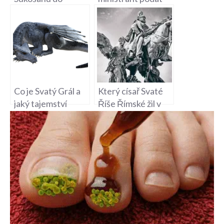
Svatého Petra –
Svaté přijímání na
Doprava na
mši svaté?
Chorvatském
Ostrově
Co je Svatý Grál a
Který císař Svaté
jaký tajemství
Říše Římské žil v
ukrývá tato
Praze – Historická
legenda?
Událost