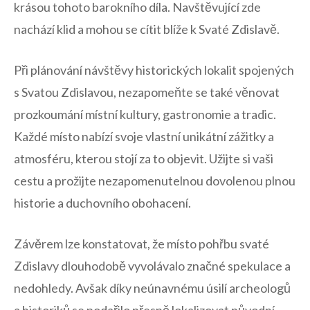
krásou tohoto barokního díla. ⁤Navštěvující zde
nachází klid a⁣ mohou se cítit blíže k Svaté Zdislavě.
Při plánování návštěvy historických lokalit spojených
s Svatou Zdislavou, nezapomeňte se‌ také věnovat ​
prozkoumání místní kultury, gastronomie ⁢a tradic.
Každé místo nabízí svoje vlastní unikátní zážitky a
atmosféru,⁤ kterou stojí za to objevit. Užijte si vaši
cestu a prožijte nezapomenutelnou dovolenou plnou
historie a duchovního obohacení.
​Závěrem lze ⁤konstatovat, že místo pohřbu svaté
Zdislavy dlouhodobě vyvolávalo značné spekulace a
nedohledy.⁣ Avšak díky neúnavnému úsilí archeologů
a historiků se podařilo přesně lokalizovat původní