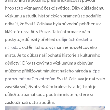
hrob této významné české světice.​ Díky důkladnému​
výzkumu a ‌studiu historických⁣ pramenů se podařilo
odhalit, že Svatá Zdislava ‍byla⁢ původně pohřbena v
klášteře u sv. Jiří v Praze. Tato informace nám
poskytuje důležitý přehled o
dějinách českého
národa
a octění tohoto významného světcového
místa. Je to​ důkaz naší bohaté​ historie a kulturního
dědictví. Díky takovýmto výzkumům a objevům
můžeme přibližovat minulost našeho národa a
lépe
porozumět našim kořenům
. ‍Svatá Zdislava je natrvalo
završila svůj život v Božím království a Její ​hrob je
důležitou památkou a⁣ poutním místem, ⁤které si
zaslouží naší úctu a uctění.