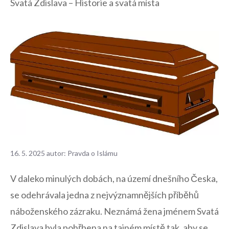
Svatá Zdislava – Historie a svatá místa
16. 5. 2025
autor:
Pravda o Islámu
V daleko ⁣minulých dobách, na území ⁢dnešního Česka,
se odehrávala jedna z nejvýznamnějších příběhů⁢
náboženského⁣ zázraku. Neznámá žena jménem Svatá
‌Zdislava byla pohřbena na tajném místě tak, aby se