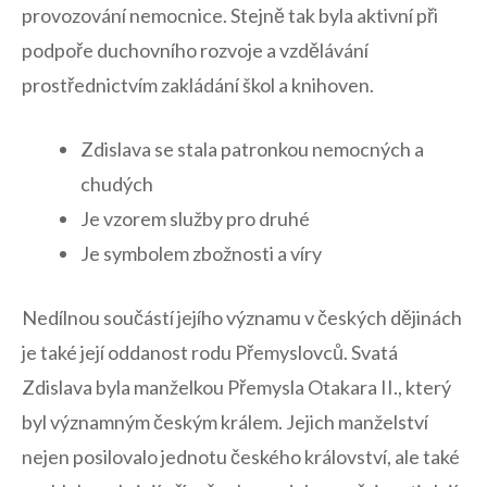
provozování nemocnice. Stejně tak byla ⁣aktivní při⁣
podpoře duchovního ⁤rozvoje ‌a vzdělávání
prostřednictvím zakládání škol a knihoven.
Zdislava se stala patronkou nemocných ‍a
chudých
Je vzorem služby ⁣pro ​druhé
Je​ symbolem zbožnosti a víry
Nedílnou součástí jejího významu​ v‌ českých dějinách
⁣je také její oddanost rodu Přemyslovců. Svatá
Zdislava byla manželkou Přemysla Otakara II., který
byl významným českým králem. Jejich manželství
nejen posilovalo jednotu českého království, ale také