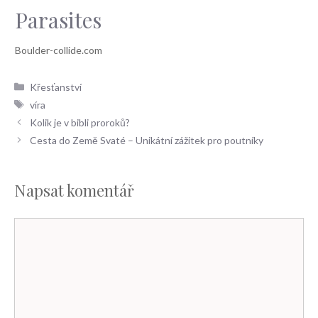
Parasites
Rubriky
Křesťanství
Štítky
víra
Kolik je v bibli proroků?
Cesta do Země Svaté – Unikátní zážitek pro poutníky
Napsat komentář
Komentář