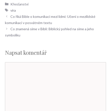
Rubriky
Křesťanství
Štítky
víra
Co říká Bible o komunikaci mezi lidmi: Učení o mezilidské
komunikaci v posvátném textu
Co znamená síme v Bibli: Biblický pohled na síme a jeho
symboliku
Napsat komentář
Komentář