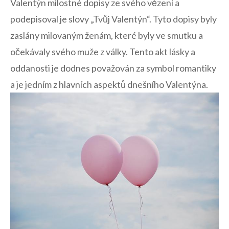
Valentýn milostné ⁢dopisy ze svého vězení a
podepisoval ​je slovy „Tvůj Valentýn“. Tyto dopisy byly
zaslány ⁢milovaným ženám, které byly ve smutku a
očekávaly svého muže z války. Tento akt lásky a
oddanosti je dodnes považován za symbol romantiky
a je jedním z ‌hlavních aspektů dnešního Valentýna.