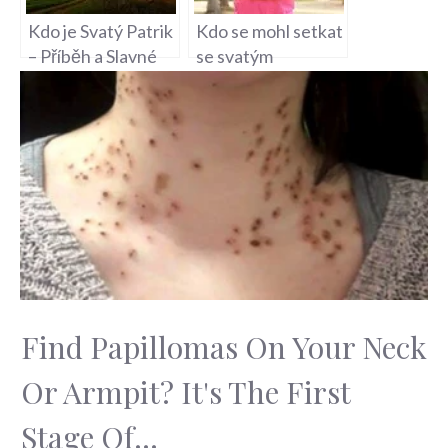
Kdo je Svatý Patrik
Kdo se mohl setkat
– Příběh a Slavné
se svatým
Oslavy
Vojtěchem testy –
Životní Příběh
Svatého Vojtěcha
Find Papillomas On Your Neck
Or Armpit? It's The First
Stage Of...