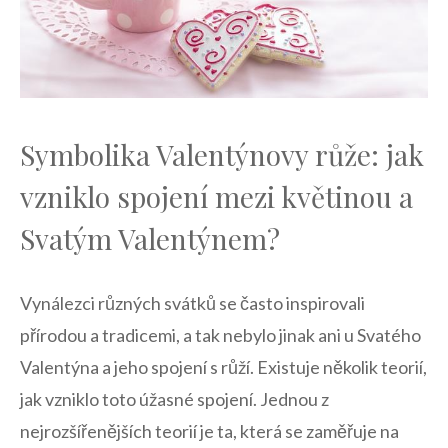
Symbolika Valentýnovy⁤ růže:​ jak
vzniklo spojení mezi ⁣květinou a‌
Svatým Valentýnem?
Vynálezci různých svátků se často inspirovali
přírodou a tradicemi, a tak nebylo jinak ani u Svatého
Valentýna a jeho spojení s růží. Existuje několik teorií,
jak vzniklo ‍toto úžasné spojení. Jednou ⁤z
nejrozšířenějších teorií je ta, která se zaměřuje na