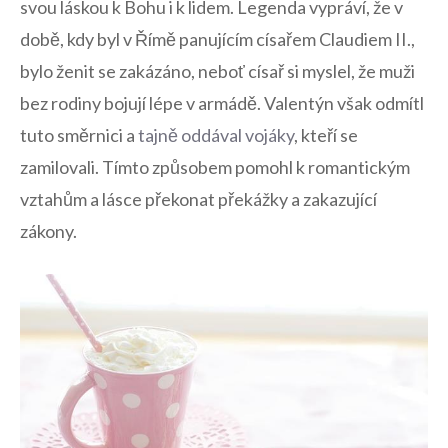
svou⁢ láskou k Bohu i k lidem. Legenda vypráví, že v‍
době, kdy byl v Římě ‌panujícím‍ císařem Claudiem II.,
‍bylo⁤ ženit se zakázáno, neboť císař si myslel, že muži
bez rodiny bojují lépe v armádě.‌ Valentýn však odmítl
tuto směrnici a‌
tajně oddával vojáky
, kteří se
zamilovali. Tímto způsobem pomohl⁢ k romantickým
vztahům a lásce překonat překážky a zakazující‍
zákony.