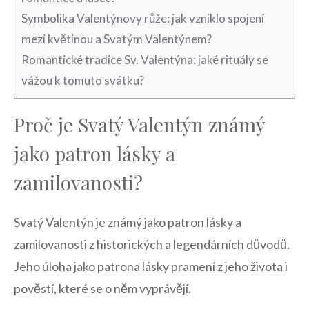
Symbolika Valentýnovy⁤ růže:​ jak vzniklo spojení
mezi ⁣květinou a‌ Svatým Valentýnem?
Romantické tradice Sv. Valentýna: jaké rituály se
vážou k tomuto svátku?
Proč je Svatý Valentýn ‌známý⁣
jako patron⁢ lásky a​
zamilovanosti?
Svatý Valentýn je známý jako patron⁤ lásky a‌
zamilovanosti z historických a legendárních důvodů.
Jeho úloha jako patrona lásky pramení z jeho života i
pověstí, ​které se o něm vyprávějí.