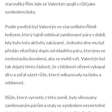
starověký Řím,⁣ kde se Valentýn spojil s růží jako
symbolem lásky.
Podle pověsti byl Valentýn ve starověkém Římě
⁢knězem, ​který tajně oddával zamilované páry v době,
kdy ‌bylo toto aktivity⁣ zakázané. Jednoho dne mu⁤ byl
předán ‍vězeňský dopis od mladého páru, kterýmu se
nedostavila ‌dovolená, aby se mohli‌ vzít. Valentýn byl
tak dojatý tímto žádostí, že v blízkosti vězení vykopal
díru a začal sázet růže, ​které odkazovaly na lásku a
oddanost.
Růže, které vyrostly z této země, byly věnovány
zamilovaným párům‍ a staly se symbolem nesmrtelné