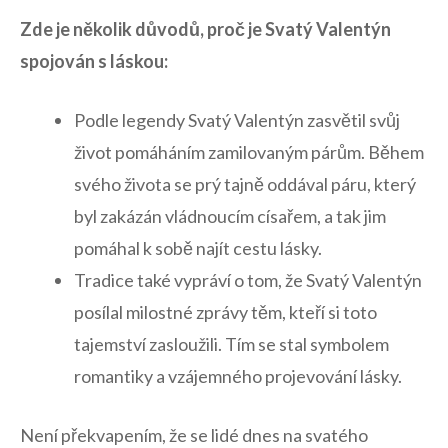
Zde je několik důvodů, proč je Svatý Valentýn
spojován s láskou:
Podle legendy Svatý Valentýn zasvětil svůj
život pomáháním zamilovaným párům. ⁤Během
svého ⁢života se prý tajně oddával‍ páru, který
byl zakázán vládnoucím císařem,⁣ a tak jim
pomáhal k sobě najít cestu lásky.
Tradice také vypráví o tom, že Svatý Valentýn
posílal milostné zprávy těm, kteří si toto
tajemství zasloužili. Tím⁣ se stal symbolem
romantiky ⁤a vzájemného projevování lásky.
Není překvapením, že se lidé dnes na svatého⁢