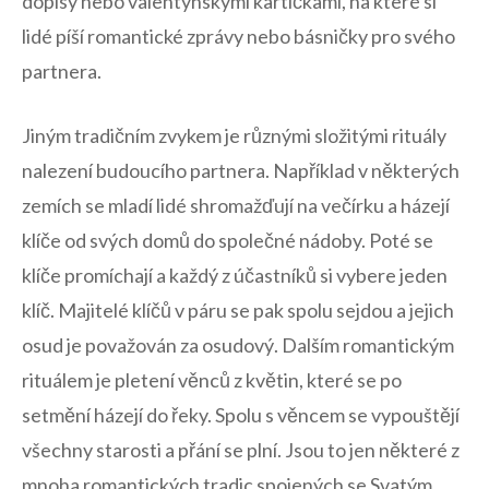
‍dopisy nebo ​valentýnskými kartičkami, na které si
lidé píší romantické zprávy nebo básničky pro svého
partnera.
Jiným tradičním zvykem je různými složitými rituály
nalezení budoucího partnera. Například v některých
zemích se mladí lidé shromažďují na ⁤večírku a házejí
klíče od svých domů do společné nádoby. Poté​ se
klíče⁢ promíchají a každý z účastníků si vybere jeden
⁢klíč. Majitelé klíčů v páru se⁢ pak spolu sejdou a jejich
osud je považován za osudový. Dalším romantickým
rituálem je pletení věnců z květin, které se po
setmění ⁣házejí do⁢ řeky. Spolu s věncem⁤ se vypouštějí
všechny starosti a přání se plní. Jsou to jen některé z
mnoha romantických tradic spojených se Svatým