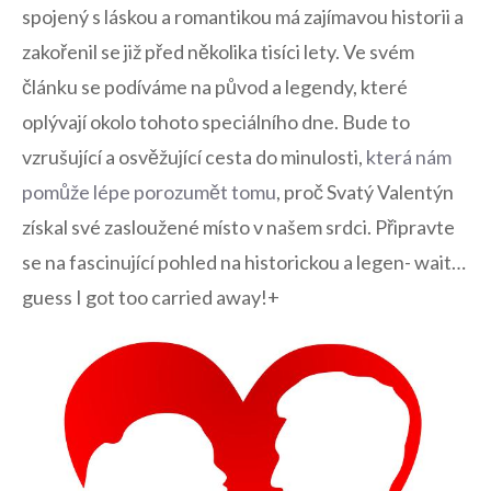
spojený s láskou a romantikou má zajímavou‍ historii ⁣a
zakořenil se již před několika tisíci lety. Ve svém
‌článku se podíváme na⁤ původ a legendy, které
oplývají okolo⁣ tohoto speciálního dne. Bude to
vzrušující a ​osvěžující cesta do minulosti,
která nám
pomůže lépe porozumět ‌tomu
, proč Svatý Valentýn
získal své zasloužené místo v našem ​srdci. Připravte
se na fascinující ​pohled na historickou ‍a legen- wait…
guess⁢ I got too carried away!+