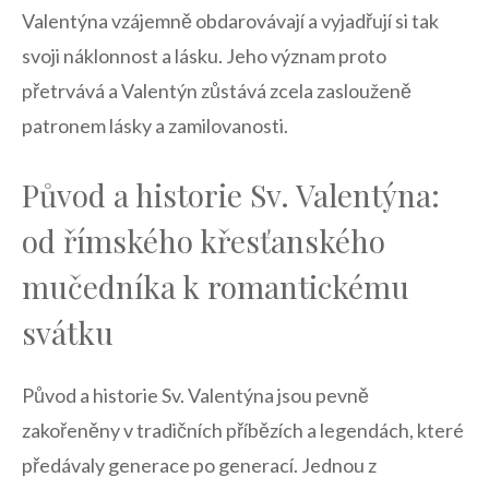
Valentýna vzájemně obdarovávají a ​vyjadřují‌ si tak
svoji náklonnost a lásku. Jeho význam proto
přetrvává a Valentýn ⁤zůstává zcela zaslouženě
patronem lásky a zamilovanosti.
Původ⁣ a historie Sv. Valentýna: ​
od římského‍ křesťanského
mučedníka k romantickému
svátku
Původ a ‍historie Sv. Valentýna jsou pevně
zakořeněny v tradičních příbězích a legendách, které
předávaly generace po generací. Jednou z‌