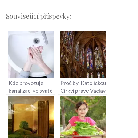
Související příspěvky:
Kdo provozuje
Proč byl Katolickou
kanalizaci ve svaté
Církví právě Václav
Kateřině –
prohlášen za
Infrastruktura
svatého – Důležitá
Města
Křesťanská
Událost