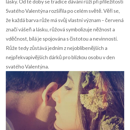
lásky. Od té doby se⁤ tradice dávání růží při příležitosti
Svatého Valentýna rozšířila po‌ celém světě. Věří se,
že každá barva růže má svůj vlastní význam – červená
značí vášeň a lásku, růžová symbolizuje něžnost a ​
vděčnost, bílá‌ je spojována s čistotou a nevinností.
Růže tedy zůstává jedním z nejoblíbenějších a
nejpřekvapivějších dárků pro blízkou‌ osobu v den⁢
svatého Valentýna.