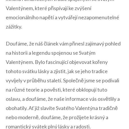
Valentýnem, které ‍přispívají ke ⁢zvýšení
⁣emocionálního napětí a vytvářejí nezapomenutelné
zážitky.
Doufáme, že náš článek vám přinesl zajímavý pohled
na historii a legendu spojenou se Svatým⁢
Valentýnem. Bylo fascinující objevovat kořeny
tohoto svátku lásky a zjistit, ​jak se jeho tradice
vyvíjely v průběhu staletí.‌ Společně ⁢jsme se podívali
na různé teorie a ‌pověsti, které obklopují tuto
oslavu, a doufáme, že naše informace vás osvětlily a
obohatily. Ať již slavíte Svatého Valentýna tradičně
nebo moderně, doufáme, že prožijete krásný a
romantický svátek plný lásky a radosti.