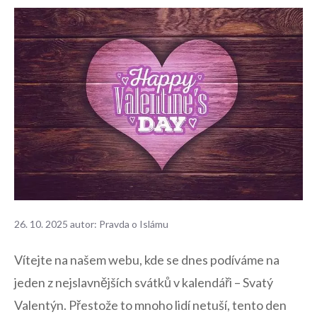
26. 10. 2025
autor:
Pravda o Islámu
Vítejte na našem webu, kde se dnes podíváme na
jeden z nejslavnějších svátků v⁢ kalendáři – Svatý
‍Valentýn. Přestože‍ to mnoho ‌lidí​ netuší, tento den