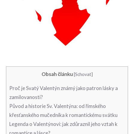
Obsah článku
[
Schovat
]
Proč je Svatý Valentýn ‌známý⁣ jako patron⁢ lásky a​
zamilovanosti?
Původ⁣ a historie Sv. Valentýna: ​od římského‍
křesťanského mučedníka k romantickému svátku
Legenda o Valentýnovi:‍ jak zdůraznil jeho vztah k
romantice a lásce?