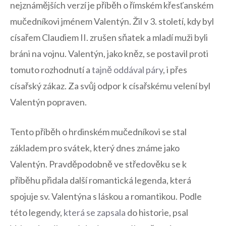
nejznámějších verzí je příběh o římském křesťanském
mučedníkovi jménem Valentýn. Žil v 3. století, kdy byl
císařem Claudiem II. zrušen sňatek a mladí muži byli
bráni na vojnu. Valentýn, jako kněz, se postavil proti‍
tomuto rozhodnutí a
tajně oddával páry
, i přes
císařský⁤ zákaz. ⁤Za svůj odpor k⁣ císařskému velení byl
Valentýn popraven.
Tento ​příběh o hrdinském mučedníkovi se stal
základem pro svátek, který dnes ‌známe jako
Valentýn. Pravděpodobně ve středověku se k
příběhu přidala další romantická legenda, která
spojuje sv. Valentýna s láskou a romantikou. Podle
této‍ legendy,
která se zapsala
do historie, psal ​