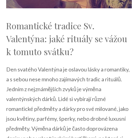
Romantické tradice Sv.
Valentýna: jaké rituály se vážou
k tomuto svátku?
Den svatého Valentýna je oslavou lásky a romantiky,
a s sebou nese mnoho ⁣zajímavých⁢ tradic a rituálů.
Jedním z nejznámějších zvyků je výměna
valentýnských dárků. Lidé si vybírají různé
romantické předměty a dárky pro své milované, jako⁢
jsou květiny, parfémy,‌ šperky, nebo drobné ⁣luxusní
předměty.‌ Výměna dárků je často doprovázena