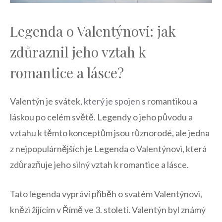
Legenda o Valentýnovi:‍ jak
zdůraznil jeho vztah k
romantice a lásce?
Valentýn je svátek,
který je spojen
s romantikou a
láskou po celém světě. Legendy ‌o jeho původu a
vztahu k těmto konceptům jsou různorodé, ale ‌jedna
z nejpopulárnějších je Legenda o Valentýnovi, která
zdůrazňuje jeho ⁢silný vztah k romantice a lásce.
Tato legenda vypráví příběh o ​svatém ⁢Valentýnovi,
knězi žijícím v Římě ve 3. století. Valentýn byl známý