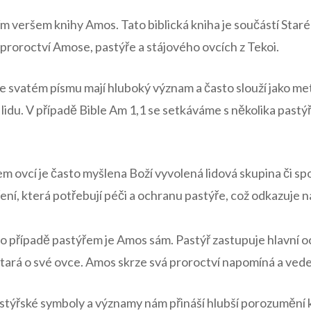
ím veršem knihy Amos. Tato biblická kniha je součástí Star
proroctví Amose, pastýře a stájového ovcích z Tekoi.
e svatém písmu mají hluboký význam a často slouží jako me
lidu. V případě Bible Am 1,1 se setkáváme s několika past
m ovcí je často myšlena Boží vyvolená lidová skupina či s
ření, která potřebují péči a ochranu pastýře, což odkazuje n
to případě pastýřem je Amos sám. Pastýř zastupuje hlavní 
tará o své ovce. Amos skrze svá proroctví napomíná a vede 
pastýřské symboly a významy nám přináší hlubší porozumění k