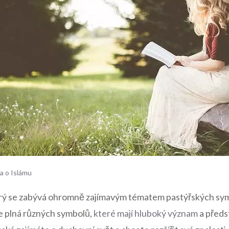
a o Islámu
terý se zabývá ohromně zajímavým tématem pastýřských sym
je plná různých symbolů,
které mají hluboký význam
a předs