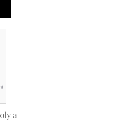
ní
oly a