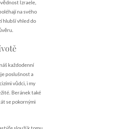
ovědnost Izraele,
poléhají na svého
í hlubší vhled do
ůvěru.
ivotě
 náš každodenní
je poslušnost a
zími vůdci, i my
ežité. Beránek také
tát se pokornými
stýře slouží k tomu,