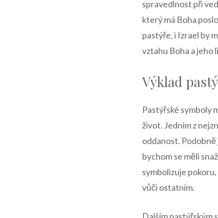
spravedlnost při ved
který má Boha poslo
pastýře, i Izrael by
vztahu Boha a jeho 
Výklad pastý
Pastýřské symboly m
život. Jedním z nej
oddanost. Podobně j
bychom se měli snaži
symbolizuje pokoru,
vůči ostatním.
Dalším pastýřským sy