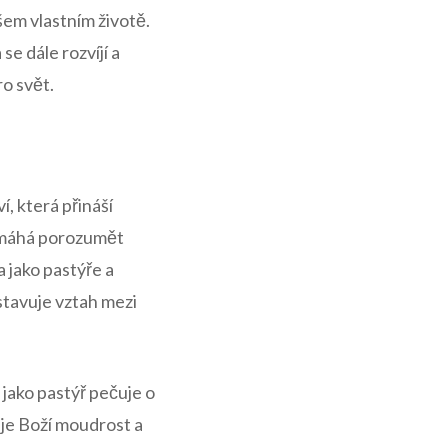
šem vlastním životě.
se dále rozvíjí a
ro svět.
, která přináší
omáhá porozumět
 jako pastýře a
stavuje vztah mezi
 jako pastýř pečuje o
uje Boží moudrost a