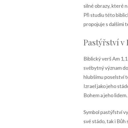
silné obrazy, které 
Při studiu této bibli
propojuje s dalšími t
Pastýřství v
Biblický verš Am 1,1
svébytný význam do
hlubšímu poselství t
Izrael jako jeho stá
Bohem a jeho lidem.
Symbol pastýřství vy
své stádo, tak i Bůh