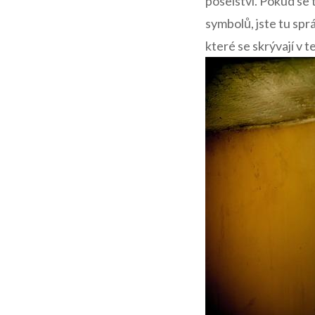
poselství. Pokud se 
symbolů, jste tu spr
které se skrývají v 