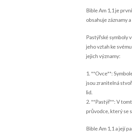
Bible Am 1,1 je prvn
obsahuje záznamy a 
Pastýřské symboly v
jeho vztah ke svému 
jejich významy:
1. **Ovce**: Symbole
jsou zranitelná stvo
lid.
2. **Pastýř**: V tom
průvodce, který se s
Bible Am 1,1 a její 