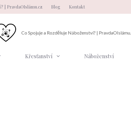
í? | PravdaOIslámu.cz
Blog
Kontakt
Co Spojuje a Rozděluje Náboženství? | PravdaOIslámu
Křesťanství
Náboženství