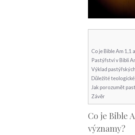
Co je Bible Am 1,1 
Pastýřství v Bibli 
Výklad pastýřských 
Důležité teologické
Jak porozumět past
Závěr
Co je Bible 
významy?