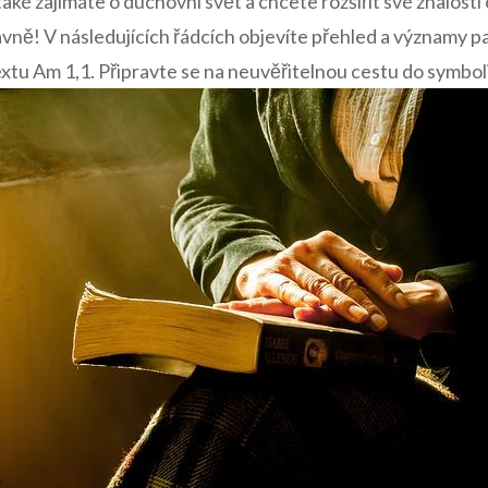
také zajímáte o duchovní svět a chcete rozšířit své znalosti 
ávně! V následujících řádcích objevíte přehled a významy 
textu Am 1,1. Připravte se na neuvěřitelnou cestu do symbol