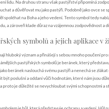
ení lidu. Na druhou stranu však pastýřství připomíná zodp
uchat a důvěřovat mu jako pastýři. Podobně jako ovce se s
 měl spoléhat na Boha a jeho vedení. Tento symbol tedy nabíz
lidu, a zároveň klade důraz na vzájemnou zodpovědnost a d
řských symbolů a jejich aplikace v ž
ají hluboký význam a přinášejí s sebou mnoho poučení pro
známějších pastýřských symbolů je beránek, který představu
ako beránek naslouchá svému pastýři a nenechá se zlákat ci
t být poslušní a oddaní vůči hodnotám, které nám jsou důl
 a proto je důležité se nevychloubat svými schopnostmi a s
mbolem je hůl, která představuje ochranu a vedení. Hůl pa