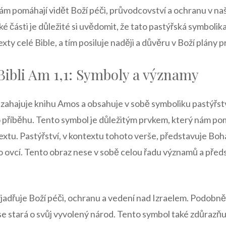
nám pomáhají vidět Boží péči, průvodcovství a ochranu v na
cké části je důležité si uvědomit, že tato pastýřská symbolika 
exty celé Bible, a tím posiluje naději a důvěru v Boží plány p
 Bibli Am 1,1: Symboly a významy
 zahajuje knihu Amos a obsahuje v sobě symboliku pastýřství
 příběhu. Tento symbol je důležitým prvkem, který nám p
extu. Pastýřství, v kontextu tohoto verše, představuje Boha
do ovcí. Tento obraz nese v sobě celou řadu významů a před
jadřuje Boží péči, ochranu a vedení nad Izraelem. Podobně
 se stará o svůj vyvolený národ. Tento symbol také zdůrazň