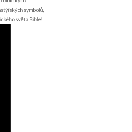
o biblických
pastýřských symbolů,
ického světa Bible!