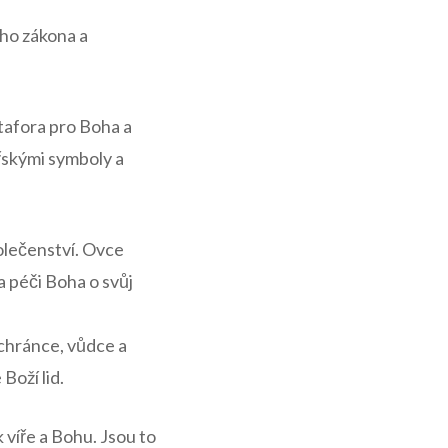
ého zákona a
tafora pro Boha a
ýřskými symboly a
polečenství. Ovce
a péči Boha o svůj
ochránce, vůdce a
Boží lid.
 víře a Bohu. Jsou to