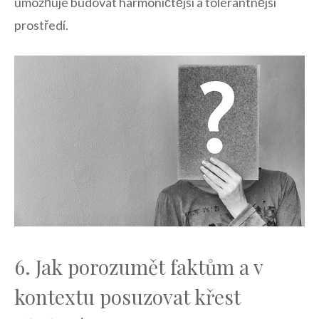
umožňuje budovat harmoničtější a tolerantnější
prostředí.
6. Jak porozumět faktům‍ a v
kontextu posuzovat křest