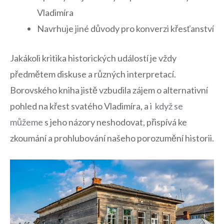
Vladimíra
Navrhuje jiné důvody pro konverzi křesťanství
Jakákoli kritika historických událostí je vždy
předmětem diskuse a různých interpretací.
Borovského ‍kniha jistě ⁤vzbudila zájem o alternativní
pohled na‍ křest svatého Vladimíra,⁤ a i ​
když se
můžeme
s jeho názory neshodovat, přispívá ke
zkoumání a prohlubování našeho porozumění historii.