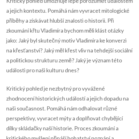
Kritický pohled umožňuje lépe porozumět událostem
a jejich kontextu. Pomáhá nám vyvracet mitologické
příběhy⁣ a získávat hlubší znalosti o historii. Při
zkoumání křtu Vladimíra bychom měli klást otázky
jako: Jaký byl skutečný motiv Vladimíra ke konverzi
na křesťanství? Jaký měl křest vliv na ⁤tehdejší ‌sociální
a politickou strukturu země? Jaký je význam této
události pro naši kulturu ‍dnes?
Kritický pohled je nezbytný pro vyvážené
‌zhodnocení historických událostí a⁢ jejich dopadu na
naši současnost. ⁣Pomáhá nám odhalovat různé
perspektivy,​ vyvracet mýty ⁢a doplňovat chybějící
dílky skládačky naší historie. Proces zkoumání a
kritického myšlení přináší bohatství ⁤poznání a