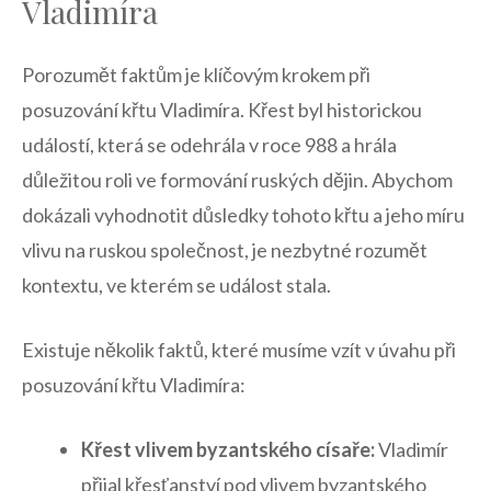
Vladimíra
Porozumět faktům je klíčovým krokem při
posuzování křtu Vladimíra. Křest byl historickou
událostí, která se odehrála v ​roce 988 a hrála
důležitou roli ve formování ruských dějin. Abychom
dokázali vyhodnotit důsledky‌ tohoto křtu​ a jeho míru
vlivu na ruskou společnost, je nezbytné rozumět ​
kontextu, ve kterém​ se událost stala.
Existuje několik faktů, které musíme vzít‌ v úvahu při
posuzování křtu Vladimíra:
Křest vlivem byzantského císaře:
Vladimír
přijal křesťanství pod vlivem byzantského