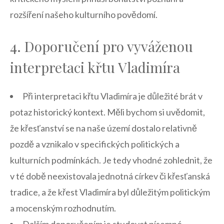
rozšíření našeho kulturního povědomí.
4.⁣ Doporučení pro vyváženou
interpretaci ⁣křtu Vladimíra
Při⁣ interpretaci křtu Vladimíra je důležité brát⁣ v
potaz historický kontext. Měli bychom si uvědomit,
že křesťanství se na naše území dostalo ‌relativně
pozdě ⁤a vznikalo⁢ v specifických politických a
kulturních podmínkách. Je tedy vhodné zohlednit, že
v té době neexistovala jednotná církev ⁤či ​křesťanská⁤
tradice, a že křest Vladimíra byl důležitým politickým
a mocenským rozhodnutím.