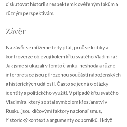
diskutovat historii s ⁢respektem k ověřeným fakům a
různým perspektivám.
Závěr
Na⁤ závěr se můžeme tedy ptát, proč se kritiky a
kontroverze objevují kolem křtu svatého Vladimíra?
Jak jsme si ukázali v tomto článku, neshoda a různé
⁣interpretace jsou přirozenou součástí náboženských
a historických⁢ událostí. Často ⁣se jedná o otázky
identity a politického⁣ využití. V případě křtu svatého
Vladimíra, který se stal symbolem křesťanství v
Rusku, jsou klíčovými faktory nacionalismus,
historický kontext a argumenty odborníků. I když