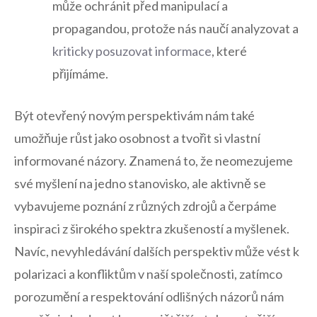
⁤může ochránit před manipulací a
propagandou, protože​ nás naučí analyzovat a
kriticky posuzovat informace
, které
přijímáme.
Být ⁢otevřený novým perspektivám nám také
umožňuje růst jako osobnost a tvořit ⁢si vlastní
informované názory. Znamená to,‌ že neomezujeme
své ‍myšlení na jedno stanovisko, ale aktivně se
vybavujeme poznání ⁤z různých zdrojů a čerpáme
inspiraci z širokého spektra zkušeností a myšlenek.
Navíc, nevyhledávání dalších perspektiv‍ může vést k
polarizaci a konfliktům v naší společnosti, zatímco
porozumění a respektování odlišných názorů nám