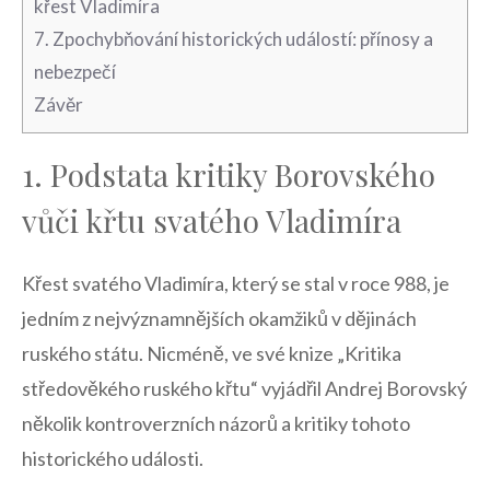
křest Vladimíra
7. Zpochybňování ‍historických událostí: přínosy⁤ a
nebezpečí
Závěr
1. Podstata kritiky Borovského
vůči křtu svatého Vladimíra
Křest svatého Vladimíra, který se stal v roce 988, je
jedním z nejvýznamnějších okamžiků ​v dějinách‍
ruského ​státu. Nicméně, ve své knize „Kritika
středověkého ruského křtu“ vyjádřil Andrej Borovský
několik kontroverzních názorů a kritiky tohoto
historického události.