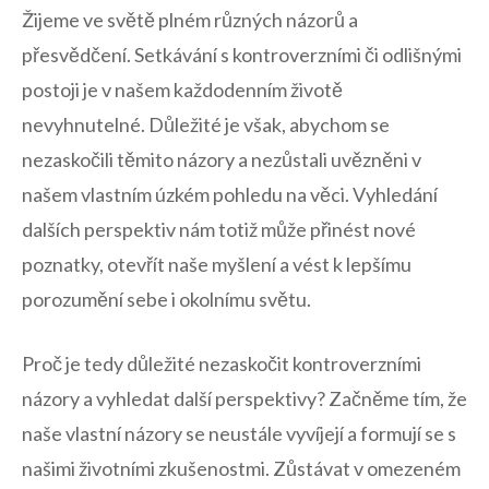
Žijeme ve světě plném různých názorů ⁤a
přesvědčení. Setkávání s kontroverzními či ​odlišnými
postoji je v našem každodenním životě
nevyhnutelné. Důležité je však, abychom se
nezaskočili těmito názory a nezůstali uvězněni v
našem ‍vlastním úzkém pohledu na věci. ‌Vyhledání
dalších perspektiv nám totiž může přinést nové
poznatky, otevřít ⁤naše myšlení a ‍vést k lepšímu
porozumění sebe i okolnímu světu.
Proč je tedy důležité nezaskočit kontroverzními⁢
názory a vyhledat ​další perspektivy? Začněme tím, že
naše vlastní názory se neustále vyvíjejí a formují se s‍
našimi životními zkušenostmi. Zůstávat v omezeném