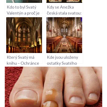
Kdo to byl Svatý
Kdy se Anežka
Valentýn a proč je
česká stala svatou:
patronem
Příběh a význam
zamilovaných?
Který Svatý má
Kde jsou uloženy
knihu – Ochránce
ostatky Svatého
Písma
Vojtěcha –
Tajemství
katedrály