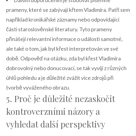
Dalším doporučením ‌je studovat písemné
prameny, ⁤které se zabývají křtem Vladimíra. Patří sem
například kronikářské záznamy nebo odpovídající
části staroslověnské‍ literatury. Tyto prameny
přinášejí ​relevantní informace ⁢o události samotné,
ale⁣ také o tom, jak byl křest interpretován ve své
době. Odpověď na otázku, zda byl křest Vladimíra
dobrovolný nebo donucovací, se tak vyvíjí z ​různých
úhlů pohledu a je důležité ‌zvážit více zdrojů při
tvorbě vyváženého obrazu.
5. Proč je důležité nezaskočit
kontroverzními⁤ názory a
vyhledat další⁤ perspektivy