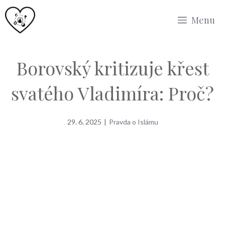
Přeskočit
Menu
na
obsah
Borovský kritizuje křest
svatého Vladimíra: Proč?
29. 6. 2025
|
Pravda o Islámu