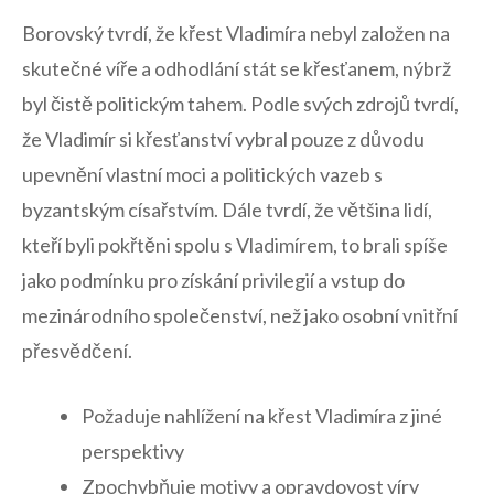
Borovský tvrdí, že ⁣křest Vladimíra nebyl založen na
skutečné víře a odhodlání stát se⁤ křesťanem, nýbrž
byl čistě politickým tahem. Podle svých zdrojů tvrdí,
že​ Vladimír si křesťanství⁢ vybral pouze z důvodu
upevnění vlastní moci a politických vazeb s
byzantským císařstvím.⁤ Dále tvrdí, že většina lidí,
kteří byli ‌pokřtěni spolu s ⁤Vladimírem, to brali spíše
jako podmínku pro získání privilegií a vstup‌ do
mezinárodního společenství, než jako osobní vnitřní
přesvědčení.
Požaduje nahlížení na křest Vladimíra z jiné
perspektivy
Zpochybňuje motivy a opravdovost víry