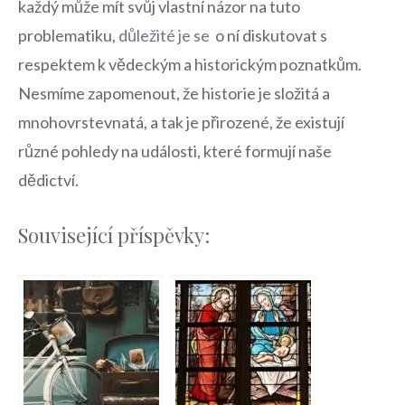
každý může mít⁤ svůj vlastní názor na ⁤tuto
problematiku,
důležité je se
⁣ o ní diskutovat s
respektem k vědeckým a historickým poznatkům.
Nesmíme zapomenout, že historie je složitá a
mnohovrstevnatá, a tak ⁢je ​přirozené, že existují
⁢různé pohledy na události, které formují naše
dědictví.
Související příspěvky: