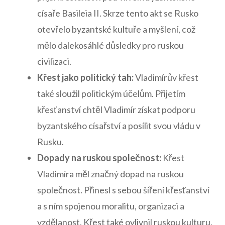
císaře Basileia II. Skrze tento akt se Rusko
otevřelo byzantské kultuře a myšlení, což
mělo dalekosáhlé důsledky pro ruskou
civilizaci.
Křest ⁤jako politický tah:
Vladimírův křest
také⁢ sloužil ‍politickým ⁤účelům. Přijetím
křesťanství chtěl Vladimír získat podporu
byzantského císařství a posílit svou vládu v
Rusku.
Dopady⁢ na ruskou společnost:
Křest‍
Vladimíra měl značný dopad na ruskou
společnost. Přinesl s ⁣sebou šíření⁤ křesťanství
a s⁤ ním spojenou moralitu, organizaci a
vzdělanost. Křest také ovlivnil ruskou kulturu,