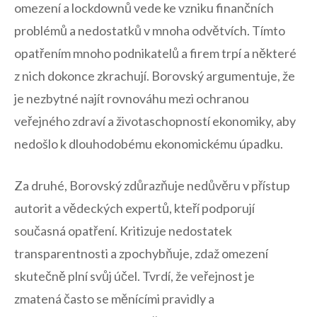
omezení ⁢a lockdownů vede ke vzniku finančních
problémů a nedostatků v mnoha odvětvích.‌ Tímto
opatřením mnoho podnikatelů ‌a firem‌ trpí⁣ a některé
z nich dokonce zkrachují. Borovský argumentuje, že
je nezbytné ​najít rovnováhu mezi ochranou
veřejného zdraví a ‌životaschopností ekonomiky, aby
nedošlo‍ k dlouhodobému ekonomickému úpadku.
Za​ druhé, Borovský ‌zdůrazňuje nedůvěru v přístup
autorit a vědeckých ‍expertů, kteří podporují
současná opatření. Kritizuje nedostatek
transparentnosti a zpochybňuje, zdaž omezení
skutečně plní ​svůj účel. Tvrdí, že veřejnost je
⁤zmatená často se měnícími pravidly a