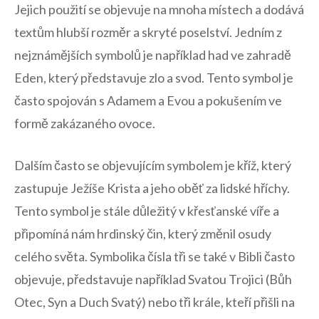
Jejich použití se objevuje ⁢na ⁤mnoha místech a dodává
textům hlubší ⁤rozměr a ‍skryté poselství. Jedním z
nejznámějších symbolů⁤ je například had ve zahradě
Eden, který představuje⁣ zlo a svod. ​Tento symbol​ je
často⁤ spojován s⁣ Adamem a Evou⁤ a pokušením ve
formě ⁤zakázaného ovoce.
Dalším často se objevujícím symbolem je kříž, který
zastupuje Ježíše Krista a jeho oběť za lidské hříchy.
Tento symbol je stále důležitý v křesťanské víře a
připomíná nám hrdinský⁢ čin, ⁤který změnil osudy
‍celého světa. Symbolika čísla tři se také v Bibli často
objevuje, představuje například Svatou Trojici (Bůh
Otec, Syn ⁣a‌ Duch​ Svatý) nebo tři krále, kteří‌ přišli na