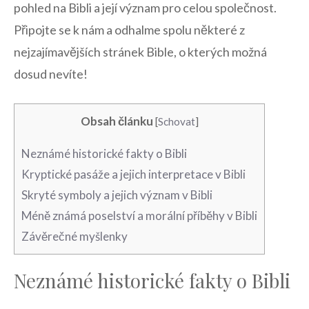
pohled na Bibli⁤ a její význam pro celou společnost.
Připojte se k nám ​a odhalme spolu některé z⁣
nejzajímavějších stránek Bible, ⁢o kterých možná
dosud⁣ nevíte!
Obsah článku
[
Schovat
]
Neznámé historické fakty‌ o Bibli
Kryptické pasáže a jejich interpretace‍ v Bibli
Skryté symboly a jejich význam v Bibli
Méně známá poselství⁢ a morální příběhy v⁣ Bibli
Závěrečné myšlenky
Neznámé historické fakty‌ o Bibli