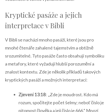
Kryptické pasáže a jejich
interpretace‍ v Bibli
V Bibli se nachází​ mnoho pasáží, které jsou ‌pro
mnohé čtenáře zahalené tajemstvím a ‌obtížně
srozumitelné. Tyto pasáže často⁢ obsahují symboliku
a metafory, které vyžadují hlubší porozumění ​a
znalost⁢ kontextu. ​Zde je několik‌ příkladů⁤ takových
kryptických pasáží a ⁣možných interpretací:
Zjevení ⁣13:18:
‌ „Zde je moudrost. Kdo má
⁣rozum, spočítejte počet ​šelmy; neboť číslo je
pitomost člověka a její číslo je 666.“ Mnozí