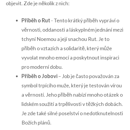
objevit.⁤ Zde je několik z ⁢nich:
Příběh o Rut
-⁢ Tento krátký příběh vypráví o​
věrnosti, ‍oddanosti ‍a láskyplném jednání​ mezi‌
tchyní⁤ Noemou a⁢ její⁣ snachou⁣ Rut. ⁣Je to
⁤příběh o ⁣vztazích a ​solidaritě,‌ který může
vyvolat mnoho emocí a poskytnout inspiraci
pro‌ moderní dobu.
Příběh o Jobovi
– ‍Job ⁣je často považován‌ za
symbol trpícího⁢ muže, který‌ je testován vírou
a ​věrností.​ Jeho příběh‍ nabízí mnoho otázek ‌o
lidském soužití ⁣a trpělivosti v těžkých dobách.
Je zde také silné poselství o nedotknutelnosti
Božích plánů.