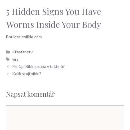
5 Hidden Signs You Have
Worms Inside Your Body
Rubriky
Křesťanství
Štítky
víra
Proč je Bible psána v řečtině?
Kolik stojí bible?
Napsat komentář
Komentář