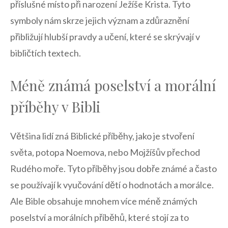
příslušné⁣ místo při​ narození Ježíše Krista. ⁤Tyto
symboly nám skrze jejich význam a⁢ zdůraznění
‍přibližují hlubší ‍pravdy a učení, které​ se skrývají⁤ v
bibličtích textech.
Méně známá poselství⁢ a morální
příběhy v⁣ Bibli
Většina‍ lidí‌ zná Biblické příběhy,‌ jako je stvoření
světa, potopa ​Noemova,⁣ nebo Mojžíšův přechod
Rudého moře. ⁤Tyto příběhy jsou dobře známé⁤ a často
se používají k ⁢vyučování dětí o ⁢hodnotách a ‌morálce.
Ale ​Bible obsahuje mnohem více méně známých
⁢poselství a⁤ morálních příběhů, které stojí za⁣ to