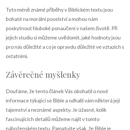
Tyto méně známé příběhy v Biblickém⁢ textu jsou
bohaté na morální poselství a mohou ‌nám
poskytnout hluboké ponaučení ‍v našem ⁤životě. Při
jejich studiu si můžeme ​uvědomit, ​jaké hodnoty jsou
pro nás důležité a co​ je opravdu důležité ve vztazích s
‌ostatními.
Závěrečné myšlenky
Doufáme, že tento článek Vás‌ obohatil o nové
‌informace týkající​ se Bible a⁤ odhalil vám⁢ některá její
tajemství a neznámé ⁢aspekty. Je úžasné, kolik
fascinujících detailů​ můžeme najít v tomto
náboženském textu.⁢ Pamatujte​ však, že ⁣Bible je