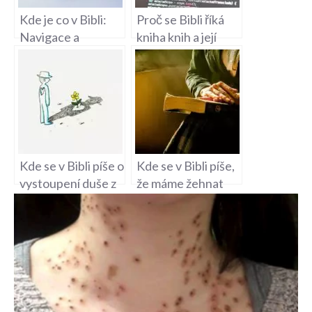
Kde je co v Bibli:
Proč se Bibli říká
Navigace a
kniha knih a její
vyhledávání v
význam?
posvátném textu
Kde se v Bibli píše o
Kde se v Bibli píše,
vystoupení duše z
že máme žehnat
těla? Esoterické
Izraeli? Etické
koncepty
učení