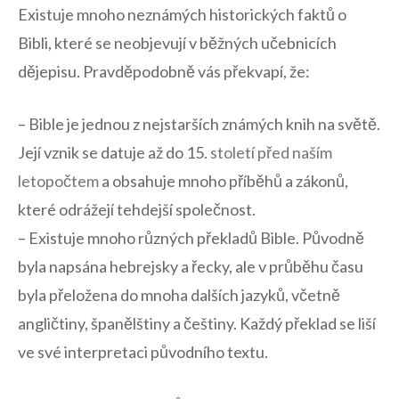
Existuje mnoho neznámých‌ historických faktů o
Bibli, které‍ se neobjevují v běžných učebnicích
⁣dějepisu. Pravděpodobně vás překvapí, že:
– ⁤Bible je jednou z⁤ nejstarších známých⁤ knih na‍ světě.
Její vznik se datuje až do 15.
století před naším
letopočtem
a obsahuje mnoho příběhů a⁢ zákonů,
‌které odrážejí tehdejší společnost.
– Existuje‌ mnoho různých překladů Bible. Původně
byla napsána hebrejsky a řecky, ale v průběhu ⁣času
byla přeložena do mnoha dalších‍ jazyků, včetně⁣
angličtiny,⁤ španělštiny a ⁣češtiny. Každý překlad se liší
ve své‍ interpretaci původního textu.