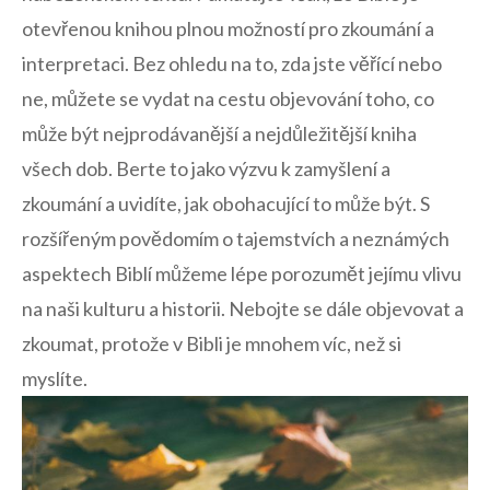
otevřenou knihou plnou možností pro zkoumání ‌a
interpretaci.⁤ Bez ohledu na to, zda ⁣jste věřící⁢ nebo
ne, můžete ⁤se‍ vydat na cestu objevování toho, co
může být nejprodávanější a nejdůležitější kniha
všech dob. Berte to⁢ jako​ výzvu k zamyšlení a
zkoumání a uvidíte, jak ⁣obohacující‍ to může být.‌ S‌
rozšířeným povědomím o​ tajemstvích⁣ a neznámých
aspektech Biblí můžeme lépe porozumět ​jejímu vlivu
na naši kulturu a historii. Nebojte se dále​ objevovat a
zkoumat, ⁢protože v Bibli je mnohem víc, než si‍
myslíte.