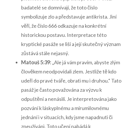
badatelé se domnívají, že toto číslo
symbolizuje ‍zlo a představuje antikrista. Jiní‌
věří, ⁣že číslo 666 odkazuje‍ na konkrétní
historickou‌ postavu. Interpretace ⁣této
kryptické pasáže se liší a její‍ skutečný význam‌
zůstává ‍stále nejasný.
Matouš 5:39:
„Ale ‍já vám⁢ pravím, abyste‌ zlým
člověkem⁤ neodpovídali zlem. ⁢Jestliže tě kdo
⁤udeří do pravé‌ tváře, obrati mu⁢ i druhou.“ Tato​
pasáž je ‍často ⁣považována za‌ výzvu k
‍odpuštění a nenásilí. Je interpretována ‍jako
pozvání k láskyplnému a mírumilovnému‍
jednání i v⁢ situacích, kdy jsme napadnuti či
zneužíváni. Toto učení nabádá⁢ k