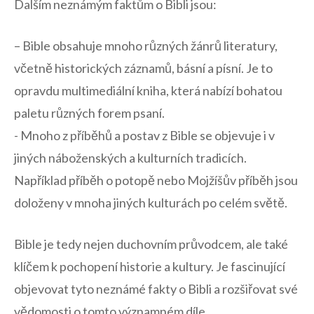
Dalším‍ neznámým⁤ faktům‍ o Bibli jsou:
– Bible obsahuje mnoho různých žánrů literatury,
včetně historických záznamů, básní a písní. Je to ​
opravdu multimediální kniha, ⁤která ​nabízí ​bohatou⁤
paletu různých forem ‍psaní.
-⁣ Mnoho z příběhů a postav z Bible ​se objevuje i v
jiných náboženských‍ a kulturních tradicích.
Například příběh o potopě nebo Mojžíšův příběh ⁣jsou​
doloženy v ⁢mnoha⁣ jiných kulturách ‌po celém ‌světě.
Bible je‍ tedy nejen⁤ duchovním‍ průvodcem, ale také​
klíčem k pochopení historie a kultury. ​Je fascinující
objevovat tyto neznámé fakty o Bibli a rozšiřovat​ své
vědomosti o ​tomto významném díle.