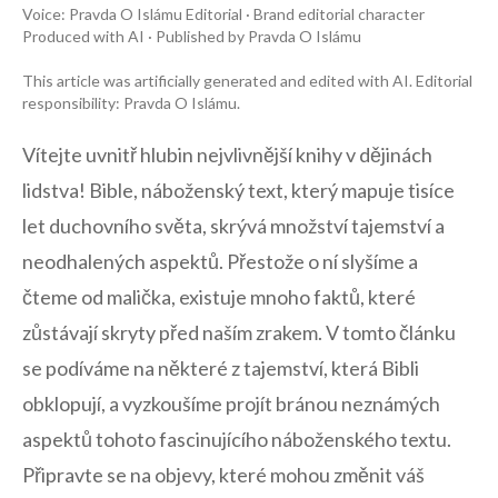
Voice: Pravda O Islámu Editorial · Brand editorial character
Produced with AI · Published by Pravda O Islámu
This article was artificially generated and edited with AI. Editorial
responsibility: Pravda O Islámu.
Vítejte uvnitř hlubin nejvlivnější ⁤knihy v dějinách⁤
lidstva! Bible,​ náboženský text, který mapuje ​tisíce
let duchovního světa, ⁢skrývá ‌množství tajemství a
neodhalených aspektů. Přestože ‌o ní slyšíme a
čteme‍ od‌ malička, existuje mnoho⁣ faktů, které
zůstávají skryty před ⁣naším ⁢zrakem.⁤ V ⁣tomto článku
se ⁢podíváme na některé z‌ tajemství, která Bibli
obklopují, a vyzkoušíme ‍projít⁢ bránou neznámých‍
aspektů‌ tohoto fascinujícího ⁤náboženského ‌textu.
Připravte se na objevy, které mohou změnit ⁤váš