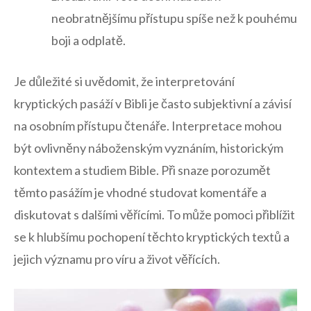
neobratnějšímu přístupu spíše než ‌k⁤ pouhému
‍boji a⁤ odplatě.
Je důležité⁣ si uvědomit, že ⁣interpretování
kryptických‍ pasáží v Bibli je často ‌subjektivní a závisí
⁢na‌ osobním přístupu čtenáře. Interpretace mohou
být ovlivněny náboženským vyznáním,‍ historickým
kontextem a studiem Bible.​ Při‌ snaze⁤ porozumět
těmto pasážím​ je⁣ vhodné studovat komentáře a
diskutovat‍ s dalšími ‍věřícími. To může pomoci přiblížit⁢
se k hlubšímu pochopení⁤ těchto kryptických textů a
jejich významu pro víru a ‌život věřících.