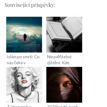
Související příspěvky:
Islám po smrti: Co
Neuvěřitelné
nás čeká v
zjištění: Kde
posmrtném životě?
prorazil islám ve
světě najevo?
Zajímavosti o
10 Důvodů, proč