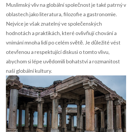
Muslimský vliv ⁣na globální společnost je také patrný ​v
oblastech​ jako literatura, filozofie ⁤a ​gastronomie.
Nejvíce ⁢je však znatelný ve společenských⁤
hodnotách a praktikách, ​které ovlivňují chování a
vnímání mnoha lidí po celém světě. Je ⁣důležité vést
otevřenou a ‌respektující diskusi o tomto ‍vlivu,
abychom si lépe uvědomili bohatství a rozmanitost
naší globální kultury.