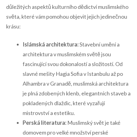
důležitých aspektů ‌kulturního dědictví muslimského
světa, které vám pomohou objevit jejich jedinečnou
krásu:
Islámská architektura:
Stavební umění a
architektura v muslimském ‌světě jsou
fascinující svou dokonalostí ⁤a složitostí. Od
slavné mešity⁢ Hagia ⁣Sofia v Istanbulu až po
Alhambra v Granadě, muslimská architektura
je plná zdobených⁣ klenb, elegantních staveb ‍a‍
pokladených dlaždic,⁣ které vyzařují
mistrovství a estetiku.
Perská ‍literatura:
Muslimský svět je také⁢
domovem⁢ pro velké množství perské