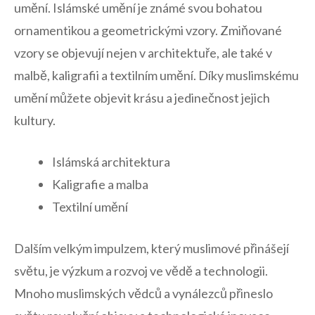
umění. Islámské umění je známé svou bohatou
ornamentikou a geometrickými vzory. Zmiňované
vzory se objevují nejen v architektuře, ale také v
malbě,‌ kaligrafii a textilním ‍umění. Díky muslimskému
umění můžete objevit krásu a jedinečnost jejich
kultury.
Islámská architektura
Kaligrafie⁣ a malba
Textilní umění
Dalším velkým impulzem, který muslimové přinášejí⁣
světu, je výzkum a rozvoj ve vědě a technologii.
Mnoho muslimských vědců a vynálezců přineslo