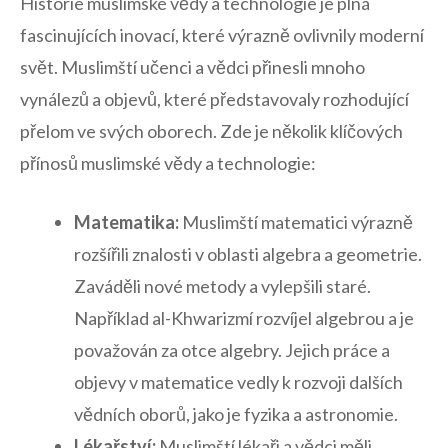
Historie muslimské vědy a technologie je plná
fascinujících inovací, které výrazně ovlivnily‌ moderní
svět. Muslimští učenci a​ vědci přinesli⁢ mnoho
vynálezů a objevů,​ které⁢ představovaly rozhodující
přelom ve svých ⁣oborech. Zde ⁣je⁣ několik klíčových
přínosů muslimské vědy⁣ a technologie:
Matematika:
Muslimští matematici výrazně
⁣rozšířili znalosti ‌v oblasti algebra a geometrie.
Zaváděli nové metody a vylepšili staré.
Například al-Khwarizmí rozvíjel algebrou‌ a je
považován za otce algebry. ⁤Jejich práce a
objevy v matematice vedly‍ k rozvoji dalších
vědních oborů, jako​ je fyzika a astronomie.
Lékařství:
⁢Muslimští lékaři a vědci měli