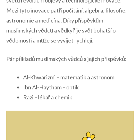
světu revoluční objevy a‌ technologické inovace.
Mezi tyto inovace patří počítání, algebra, filosofie,
astronomie a medicína. ‍Díky příspěvkům
‍muslimských vědců a vědkyň je svět bohatší o
vědomosti a může se vyvíjet​ rychleji.
Pár příkladů muslimských vědců a jejich příspěvků:
Al-Khwarizmi – matematik a astronom
Ibn‍ Al-Haytham – optik
Razi – lékař ​a chemik