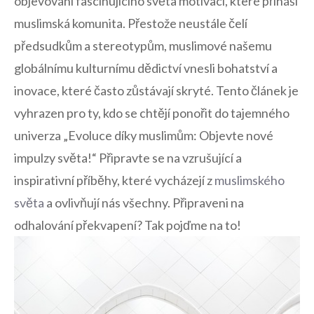
objevování ‍fascinujícího světa motivací, které přináší
muslimská‍ komunita. Přestože neustále čelí
předsudkům‌ a stereotypům, muslimové našemu
globálnímu kulturnímu dědictví vnesli ​bohatství a
inovace, které často zůstávají skryté. Tento článek ‌je
⁤vyhrazen pro ty, kdo se chtějí ponořit do tajemného
univerza „Evoluce díky muslimům: Objevte nové
impulzy ‌světa!“‍ Připravte se na vzrušující ⁤a
inspirativní příběhy, které vycházejí z
muslimského​
světa
a ovlivňují⁢ nás‌ všechny. Připraveni na
odhalování překvapení? Tak pojďme na to!