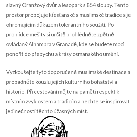
slavný ‌Oranžový dvůr a lesopark s 854 sloupy. ⁢Tento
prostor propojuje křesťanské a muslimské tradice a je
ohromujícím důkazem ‌tolerantního soužití. Po
prohlídce mešity si určitě prohlédněte zpětně
ovládaný Alhambra v Granadě, kde se budete moci
ponořit ‌do přepychu a krásy osmanského umění.
Vyzkoušejte tyto⁤ doporučené muslimské destinace a
propadněte kouzlu jejich kulturního bohatství⁣ a‍
historie. Při cestování mějte na paměti respekt k
místním zvyklostem a tradicím a ‌nechte se inspirovat
jedinečností těchto úžasných míst.