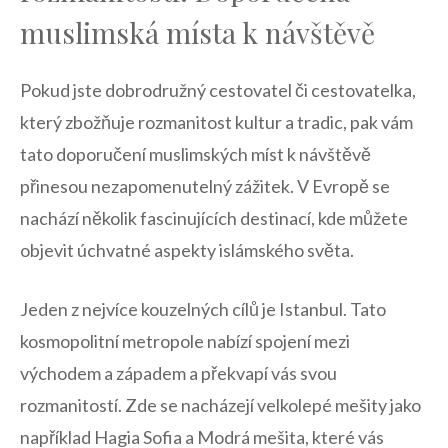
muslimská místa k návštěvě
Pokud jste dobrodružný cestovatel či cestovatelka,
který zbožňuje ​rozmanitost kultur ‌a tradic, pak vám
tato doporučení muslimských míst k návštěvě
přinesou nezapomenutelný zážitek. V Evropě se
nachází několik fascinujících destinací, kde můžete
objevit úchvatné aspekty islámského světa.
Jeden z nejvíce kouzelných cílů je Istanbul. Tato
kosmopolitní metropole⁣ nabízí spojení mezi
východem‌ a západem a překvapí vás svou
rozmanitostí. Zde⁤ se nacházejí ‍velkolepé mešity jako
například Hagia Sofia a Modrá mešita,​ které vás