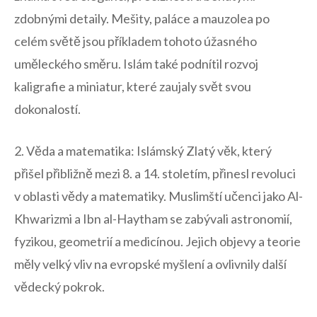
zdobnými detaily. Mešity, paláce a mauzolea po
celém světě jsou příkladem tohoto úžasného
uměleckého směru. Islám také podnítil rozvoj
kaligrafie a miniatur, které zaujaly svět svou
dokonalostí.
2. Věda a matematika: Islámský Zlatý věk, který
přišel přibližně mezi 8. ⁤a 14.⁢ stoletím,‌ přinesl revoluci⁤
v oblasti vědy a ‍matematiky.⁢ Muslimští učenci jako Al-
Khwarizmi a Ibn al-Haytham se zabývali astronomií,⁣
fyzikou, geometrií a medicínou.‌ Jejich objevy a teorie
⁤měly velký vliv na evropské myšlení⁤ a ovlivnily další
⁤vědecký pokrok.