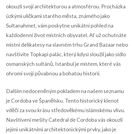
okouzlí svojí architekturou‍ a atmosférou. Procházka
úzkými uličkami starého města, známého‍ jako
Sultanahmet, vám poskytne unikátní pohled na
každodenní život místních obyvatel. Ať už ochutnáte
místní ⁣delikatesy na slavném trhu Grand ​Bazaar⁤ nebo
navštívíte⁢ Topkapi palác, který kdysi sloužil jako sídlo
osmanských sultánů, Istanbul je místem, které vás
ohromí svojí půvabnou a ⁤bohatou historií.
Dalším nedoceněným pokladem na ⁤našem seznamu
je Cordoba ve Španělsku. Tento historický klenot
vděčí za ⁤svou krásu středověkému islámskému vlivu.
Navštívení mešity Catedral de Cordoba vás okouzlí
jejími unikátními architektonickými ‌prvky, ⁤jako je