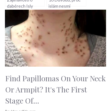
dabérech Isly
islám nesmí
Fisher: Kdo skrývá
vstoupit na českou
hlas za slavnou
půdu!
herečkou?
Find Papillomas On Your Neck
Or Armpit? It's The First
Stage Of...