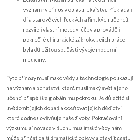
významný přínos ​v oblasti lékařství. Překládali
díla starověkých řeckých a římských učenců,
rozvíjeli vlastní metody léčby a prováděli
pokročilé chirurgické zákroky. Jejich práce
byla ⁤důležitou součástí vývoje moderní
medicíny.
Tyto přínosy muslimské vědy a technologie poukazují‍
na význam a bohatství, které muslimský svět a jeho
učenci přispěli ke​ globálnímu pokroku. Je důležité si
uvědomit jejich dopad a oceňovat jejich dědictví,⁣
které dodnes ovlivňuje naše životy. Pokračování
výzkumu a ⁢inovace v ⁣duchu muslimské vědy nám
může přinést další dramatické objevy ⁤a otevřít cestu