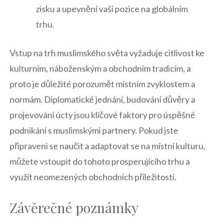
zisku a upevnění vaší​ pozice na globálním
trhu.
Vstup na trh muslimského ⁢světa vyžaduje citlivost ke
kulturním, náboženským a obchodním‌ tradicím, a
proto je důležité porozumět místním zvyklostem a
normám. Diplomatické jednání, budování důvěry a⁤
projevování úcty jsou klíčové faktory pro úspěšné
podnikání s muslimskými partnery. Pokud jste
připraveni se naučit ​a adaptovat se na místní ⁣kulturu, ​
můžete vstoupit ⁤do tohoto prosperujícího trhu a
využít⁤ neomezených⁣ obchodních příležitostí.
Závěrečné poznámky