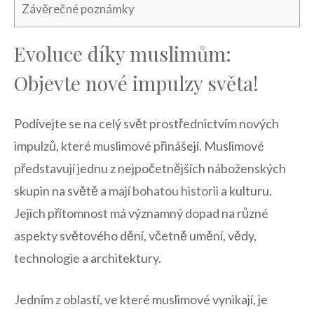
Závěrečné poznámky
Evoluce díky muslimům:
Objevte ⁣nové ⁢impulzy​ světa!
Podívejte se na celý⁤ svět prostřednictvím nových​
impulzů,⁤ které muslimové‍ přinášejí. ​Muslimové⁤
představují jednu z nejpočetnějších náboženských
skupin na světě ‌a
mají bohatou historii
a kulturu.
Jejich⁢ přítomnost má významný dopad na‍ různé
aspekty světového dění, včetně umění, vědy,
‍technologie a architektury.
Jedním z oblastí, ve které ‌muslimové vynikají, je‍