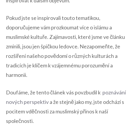
inspirovat k dalším objevům.
Pokud jste‌ se‌ inspirovali touto tematikou,
doporučujeme vám prozkoumat více o islámu a
muslimské⁣ kultuře. Zajímavosti, které jsme ve článku
zmínili, jsou ⁤jen špičkou ledovce. Nezapomeňte, že⁤
rozšíření našeho povědomí o různých kulturách a
tradicích je klíčem k vzájemnému porozumění a
harmonii.
Doufáme, že tento článek vás povzbudil ⁣k ⁣
poznávání
nových perspektiv
a ⁤že stejně jako my, ​jste odchází s
pocitem vděčnosti za muslimský⁢ přínos ​k naší
společnosti.