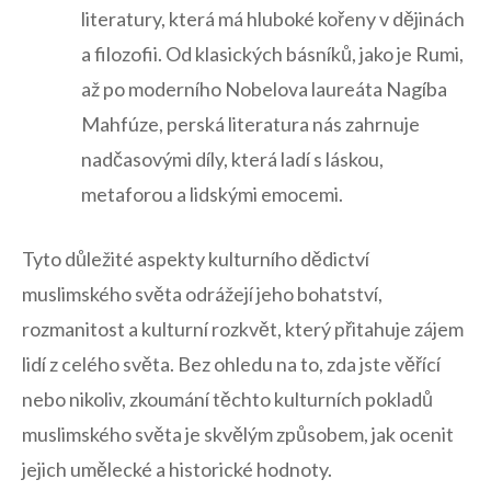
literatury, která má hluboké kořeny v dějinách
a filozofii. Od‍ klasických básníků, jako je Rumi,‍
až po moderního⁤ Nobelova laureáta Nagíba
‍Mahfúze, perská literatura nás zahrnuje
nadčasovými díly, která ladí s láskou,
metaforou a lidskými ⁢emocemi.
Tyto‍ důležité aspekty⁣ kulturního dědictví
muslimského světa odrážejí jeho bohatství,
rozmanitost a kulturní rozkvět, který přitahuje zájem
lidí z celého světa. Bez ohledu na to, zda jste věřící
nebo nikoliv, zkoumání těchto kulturních pokladů
muslimského světa ​je skvělým způsobem, jak ocenit
jejich umělecké a historické hodnoty.