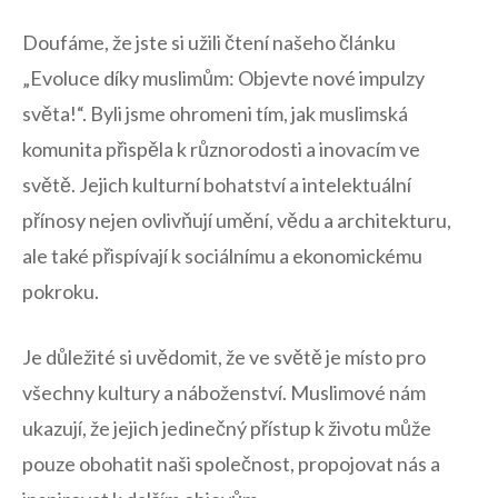
Doufáme, že jste si užili čtení našeho článku
„Evoluce díky muslimům: Objevte nové impulzy‌
světa!“. Byli jsme ohromeni tím, ‍jak muslimská
komunita přispěla k různorodosti a inovacím ve
světě. Jejich kulturní bohatství ​a intelektuální
přínosy​ nejen⁤ ovlivňují umění, ⁤vědu ‍a ​architekturu,
ale také přispívají k sociálnímu a ekonomickému
pokroku.
Je důležité si uvědomit, že ve světě je místo pro
všechny kultury a náboženství. Muslimové nám
‌ukazují, že jejich jedinečný přístup k životu může​
pouze obohatit naši‍ společnost, propojovat nás a⁣