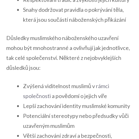
Snahy dodržovat pravidla ⁣o ⁣pokrývání těla,
která jsou ⁢součástí náboženských přikázání
Důsledky ⁣muslimského náboženského uzavření
mohou být mnohostranné a ovlivňují jak ⁣jednotlivce,
tak celé ⁤společenství. Některé z‍ nejobvyklejších⁣
důsledků ​jsou:
Zvýšená viditelnost ⁤muslimů v
rámci
společnosti
a povědomí ⁢o jejich víře
Lepší ⁢zachování identity ‍muslimské ⁤komunity
Potenciální ‍stereotypy⁣ nebo předsudky vůči‍
uzavřeným⁣ muslimům
Větší zachování zdraví a bezpečnosti,