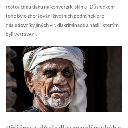
rostoucímu ⁢tlaku ​na konverzi k islámu. Důsledkem‌
toho bylo zhoršování životních⁤ podmínek pro
následovníky ‍jiných vír, ​diskriminace a násilí, kterým
byli vystaveni. ‌