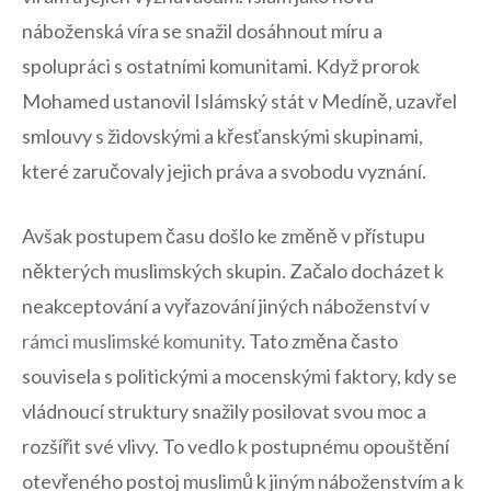
náboženská víra‌ se‍ snažil dosáhnout ⁣míru a
spolupráci s ostatními komunitami. Když ⁣prorok
Mohamed ⁣ustanovil Islámský‍ stát v Medíně, uzavřel
smlouvy s židovskými a křesťanskými ⁣skupinami,
které zaručovaly jejich práva a svobodu vyznání.
Avšak postupem času došlo​ ke změně v ‍přístupu​
některých⁣ muslimských skupin. Začalo docházet k⁣
neakceptování a ⁢vyřazování jiných náboženství v
rámci muslimské komunity
. Tato změna často
souvisela s politickými a mocenskými faktory, kdy se
vládnoucí struktury snažily posilovat svou moc a
rozšířit své⁤ vlivy.​ To vedlo k ​postupnému opouštění
otevřeného postoj muslimů k jiným​ náboženstvím a k