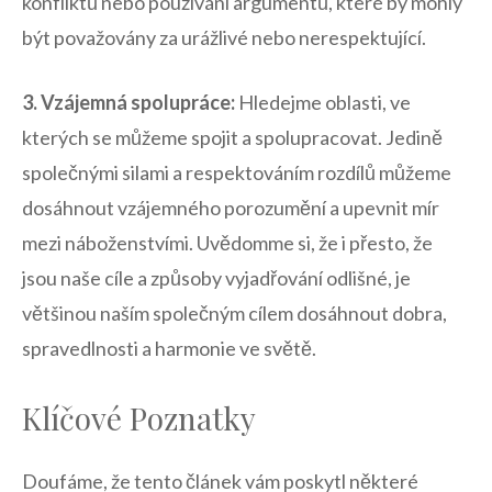
konfliktů nebo ​používání ⁣argumentů, které ​by mohly
být považovány za urážlivé ⁢nebo nerespektující.
3. Vzájemná spolupráce:
Hledejme⁤ oblasti, ve⁢
kterých se⁤ můžeme spojit a spolupracovat. Jedině
společnými ⁤silami a respektováním rozdílů můžeme
dosáhnout vzájemného porozumění a upevnit mír
‌mezi náboženstvími. Uvědomme si, že i přesto, že
jsou ‍naše cíle a způsoby vyjadřování ​odlišné, je
většinou​ naším‍ společným cílem dosáhnout‌ dobra,
⁣spravedlnosti ​a harmonie ve světě.
Klíčové‍ Poznatky
Doufáme,​ že tento článek‍ vám poskytl některé