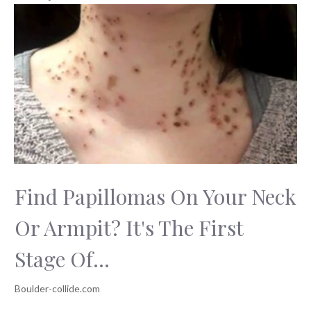
zážitek v tomto
tajemství: Kde se
městě
skrývá islám?
Find Papillomas On Your Neck
Or Armpit? It's The First
Stage Of...