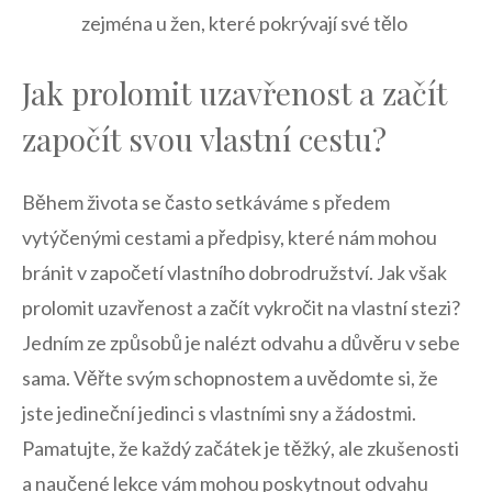
zejména ⁣u žen, které pokrývají své tělo
Jak prolomit uzavřenost⁤ a začít
započít svou vlastní⁢ cestu?
Během života ‍se často setkáváme s předem
vytýčenými cestami a předpisy, které nám mohou‌
bránit v ‌započetí ⁣vlastního dobrodružství.⁣ Jak však
prolomit uzavřenost a ⁢začít⁣ vykročit na⁢ vlastní stezi?
Jedním ze způsobů⁤ je​ nalézt odvahu a důvěru v ‌sebe
sama. Věřte svým‌ schopnostem a uvědomte si, že⁤
jste jedineční jedinci s vlastními sny a žádostmi.⁢
Pamatujte, že každý začátek je těžký, ale zkušenosti
a naučené lekce vám mohou poskytnout odvahu