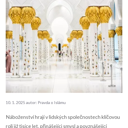
10. 1. 2025
autor:
Pravda o Islámu
Náboženství hrají ⁤v lidských společnostech klíčovou
roli již tisíce⁢ let, přinášejíci smysl‍ a povznášející