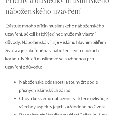
Příčiny a důsledky‌ muslimského
náboženského ‌uzavření
Existuje​ mnoho příčin muslimského ⁣náboženského
uzavření, ačkoli každý jedinec ⁤může ​mít vlastní
důvody. Náboženská víra je v islámu hlavním pilířem
života a je zakořeněna v náboženských naukách
⁤koránu. Někteří ⁢muslimové​ se rozhodnou pro
uzavření z ​důvodu:
Náboženské⁣ oddanosti a touhy žít⁤ podle
přísných⁣ islámských zásad
Chovu ke svému ‍náboženství, které ovlivňuje
⁤všechny aspekty jejich každodenního‍ života
Respektování tradic ​a zvyklostí‍ jejich kultury