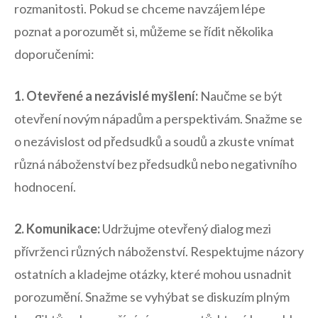
rozmanitosti.‌ Pokud se ⁤chceme navzájem lépe‍
poznat ⁤a porozumět ​si, můžeme se řídit několika
doporučeními:
1. Otevřené a nezávislé myšlení:
Naučme⁤ se být​
otevření novým nápadům a perspektivám. ‌Snažme se
o nezávislost od předsudků a soudů a zkuste vnímat⁣
různá náboženství⁤ bez předsudků ⁢nebo negativního⁢
hodnocení.
2.⁢ Komunikace:
Udržujme‍ otevřený dialog mezi
přívrženci různých náboženství. ‌Respektujme⁢ názory
ostatních a kladejme otázky, které mohou ‍usnadnit
‍porozumění.⁤ Snažme se ‌vyhýbat se ​diskuzím plným