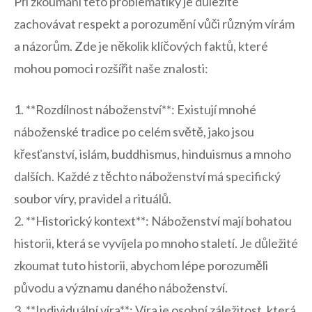
Při zkoumání⁢ této problematiky je důležité
zachovávat respekt‌ a porozumění vůči různým ⁣vírám
a názorům. Zde‍ je ​několik klíčových faktů,​ které
mohou ​pomoci rozšířit naše znalosti:
1. **Rozdílnost náboženství**: Existují mnohé
náboženské tradice po celém světě, ⁣jako jsou
křesťanství,⁢ islám, buddhismus, hinduismus a mnoho
dalších. Každé z těchto náboženství má specifický
soubor víry, pravidel‌ a rituálů.
2. **Historický kontext**: Náboženství ⁣mají bohatou
historii, která se vyvíjela po ‍mnoho staletí. Je důležité‌
zkoumat​ tuto historii, abychom⁢ lépe porozuměli⁤
původu a významu daného náboženství.
3. **Individuální víra**: Víra je‍ osobní‍ záležitost, která