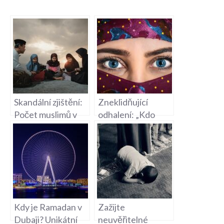
Skandální zjištění:
Zneklidňující
Počet muslimů v
odhalení: „Kdo
čečenské populaci
skutečně káže
překvapí!
islám“?
Kdy je Ramadan v
Zažijte
Dubaji? Unikátní
neuvěřitelné