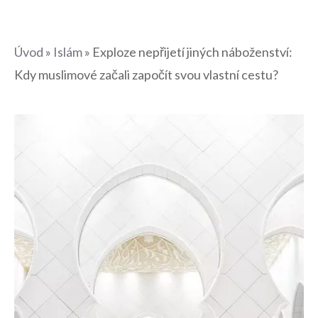
Úvod
»
Islám
»
Exploze nepřijetí jiných náboženství:
Kdy muslimové začali započít svou vlastní cestu?