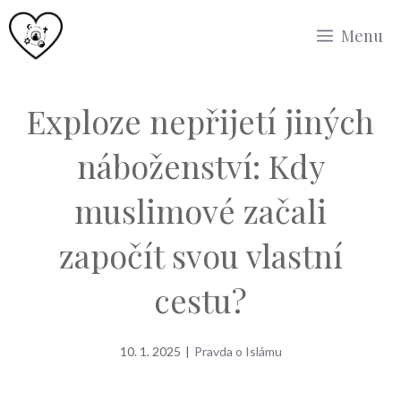
Přeskočit
Menu
na
obsah
Exploze nepřijetí jiných
náboženství: Kdy
muslimové začali
započít svou vlastní
cestu?
10. 1. 2025
|
Pravda o Islámu