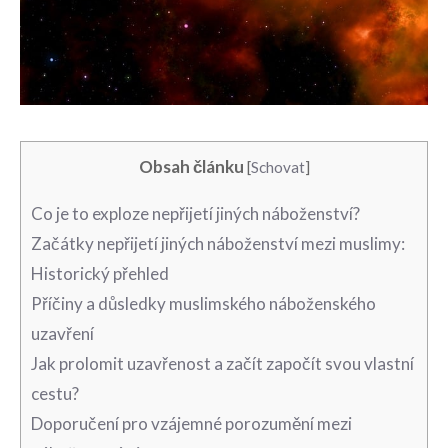
Obsah článku
[
Schovat
]
Co⁣ je to exploze nepřijetí⁤ jiných náboženství?
Začátky nepřijetí‌ jiných náboženství mezi muslimy:⁣
Historický přehled
Příčiny a důsledky‌ muslimského náboženského
‌uzavření
Jak prolomit uzavřenost⁤ a začít započít svou vlastní⁢
cestu?
Doporučení⁤ pro ​vzájemné porozumění mezi​