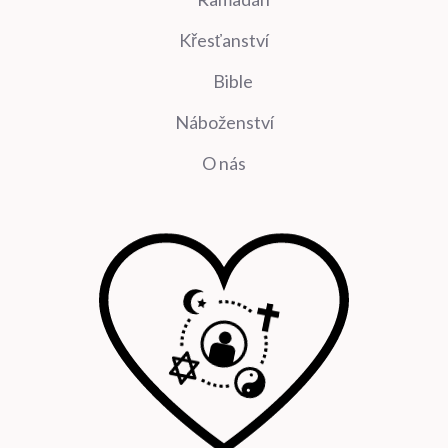
Křesťanství
Bible
Náboženství
O nás