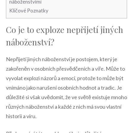
náboženstvími
Klíčové‍ Poznatky
Co⁣ je to exploze nepřijetí⁤ jiných
náboženství?
Nepřijetí jiných ​náboženství je postojem, který je
zakořeněn​ v osobních přesvědčeních a
víře
. Může to
vyvolat ​explozi názorů a ​emocí, protože to může‍ být
vnímáno jako narušení osobních hodnot a ⁤tradic. Je
důležité si​ však⁣ uvědomit,‍ že ve světě existuje mnoho
různých náboženství a každé z nich má svou vlastní
historii a víru.