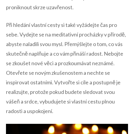
⁤proniknout ⁢skrze uzavřenost.
Při hledání vlastní cesty‌ si⁢ také‌ vyžádejte ⁣čas pro
sebe. Vydejte se​ na ⁣meditativní procházky v přírodě,
abyste naladili⁢ svou mysl. Přemýšlejte ⁣o tom, co ⁣vás⁢
skutečně naplňuje a co vám přináší ⁢radost. Nebojte
se zkoušet nové​ věci a prozkoumávat neznámé.​
Otevřete se novým zkušenostem a nechte se
⁤inspirovat ‌ostatními. Vytvořte⁣ si cíle a postupně ‍je
realizujte, protože ⁢pokud budete sledovat svou
vášeň ‌a srdce, ‌vybudujete si vlastní ‍cestu ⁤plnou
radosti a uspokojení.