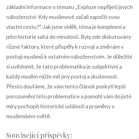
základní informace o tématu „Exploze ⁤nepřijetí jiných
náboženství: Kdy muslimové začali započít ​svou
vlastní⁢ cestu?“.​ Jak jsme viděli, téma je komplexní a
jeho historie sahá do minulosti.‌ Byly zde diskutovány
různé faktory,⁤ které přispěly k‌ rozvoji a změnám v
postoji muslimů ⁢k ​ostatním​ náboženstvím. Je důležité
si‍ uvědomit, že​ tato problematika ​je subjektivní a⁤
každý muslim může mít jiný postoj ‍a zkušenosti.
Přesto doufáme, že ⁢vám tento článek poskytl lepší
⁢porozumění této problematice⁣ a pomohl vám do ⁤jisté
míry⁣ pochopit historické události a proměny​ v​
muslimském světě.⁤
Související příspěvky: