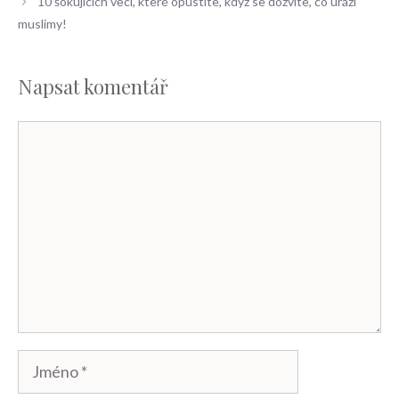
10 šokujících věcí, které opustíte, když se dozvíte, co uráží
muslimy!
Napsat komentář
Komentář
Jméno