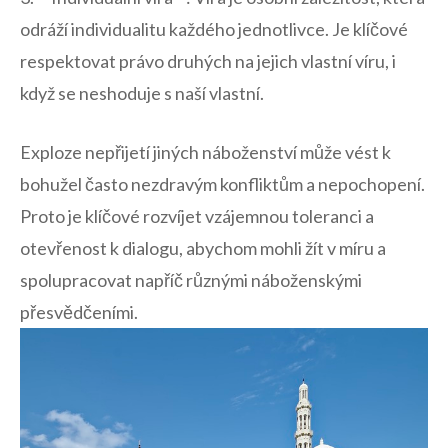
‍odráží individualitu každého jednotlivce.⁢ Je klíčové
respektovat právo druhých na jejich vlastní víru, i
když‍ se​ neshoduje s naší vlastní.
Exploze nepřijetí ‍jiných náboženství může ‍vést⁤ k
‍bohužel⁤ často ⁣nezdravým konfliktům ​a nepochopení.
Proto je klíčové ⁣rozvíjet‍ vzájemnou toleranci a
otevřenost k dialogu,⁢ abychom mohli žít ⁣v ⁣míru a⁣
spolupracovat napříč ​různými náboženskými
přesvědčeními.