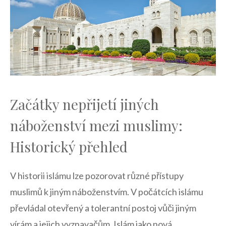
Začátky nepřijetí‌ jiných
náboženství mezi muslimy:⁣
Historický přehled
V historii islámu⁣ lze pozorovat různé⁣ přístupy
muslimů k⁢ jiným ⁤náboženstvím. ⁣V ‍počátcích​ islámu
převládal otevřený a tolerantní⁢ postoj vůči jiným
vírám​ a jejich vyznavačům. Islám jako ⁢nová‌