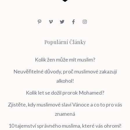
Populární Články
Kolik žen může mít muslim?
Neuvěřitelné důvody, proč muslimové zakazují
alkohol!
Kolik let se dožil prorok Mohamed?
Zjistěte, kdy muslimové slaví Vánoce a co to pro vás
znamená
10 tajemství správného muslima, které vás ohromí!