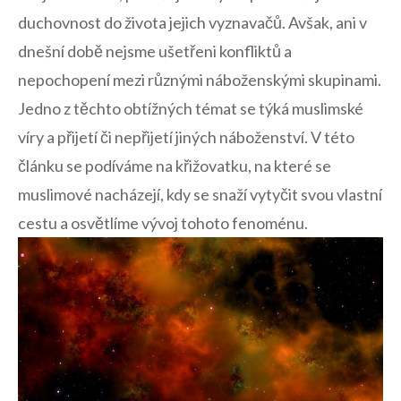
duchovnost⁤ do života jejich vyznavačů. Avšak, ani ‍v
dnešní době nejsme ušetřeni konfliktů a
nepochopení mezi různými náboženskými skupinami.
⁢Jedno z⁤ těchto obtížných témat ⁢se týká muslimské
víry ⁣a​ přijetí ‍či nepřijetí jiných náboženství. V této
článku se‌ podíváme ⁤na křižovatku, na které se
muslimové ‌nacházejí, kdy​ se⁣ snaží vytyčit svou vlastní
cestu ⁣a osvětlíme ⁢vývoj tohoto ​fenoménu.