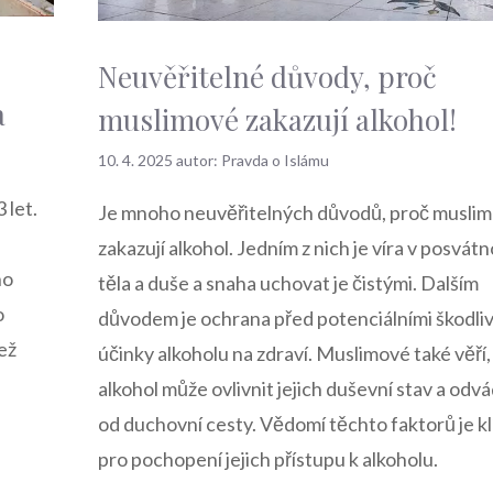
Neuvěřitelné důvody, proč
a
muslimové zakazují alkohol!
10. 4. 2025
autor:
Pravda o Islámu
 let.
Je mnoho neuvěřitelných důvodů, proč musli
zakazují alkohol. Jedním z nich je víra v posvát
ho
těla a duše a snaha uchovat je čistými. Dalším
o
důvodem je ochrana před potenciálními škodli
ež
účinky alkoholu na zdraví. Muslimové také věří,
alkohol může ovlivnit jejich duševní stav a odvá
od duchovní cesty. Vědomí těchto faktorů je k
pro pochopení jejich přístupu k alkoholu.