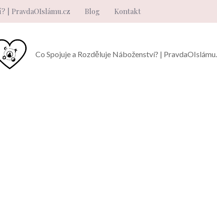
í? | PravdaOIslámu.cz
Blog
Kontakt
Co Spojuje a Rozděluje Náboženství? | PravdaOIslámu