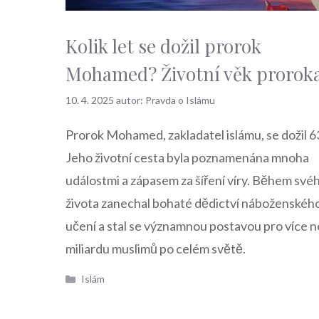
Kolik let se dožil prorok
Mohamed? Životní věk prorok
10. 4. 2025
autor:
Pravda o Islámu
Prorok Mohamed, zakladatel islámu, se dožil 63
Jeho životní cesta byla poznamenána mnoha
událostmi a zápasem za šíření víry. Během své
života zanechal bohaté dědictví náboženskéh
učení a stal se významnou postavou pro více n
miliardu muslimů po celém světě.
Rubriky
Islám