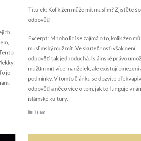
Titulek: Kolik žen může mít muslim? Zjistěte šo
odpověď!
ejich
Excerpt: Mnoho lidí se zajímá o to, kolik žen m
dem,
muslimský muž mít. Ve skutečnosti však není
 Tento
odpověď tak jednoduchá. Islámské právo umo
Mekky
mužům mít více manželek, ale existují omezení 
To je
podmínky. V tomto článku se dozvíte překvapi
nam.
odpověď a něco více o tom, jak to funguje v rá
islámské kultury.
Rubriky
Islám