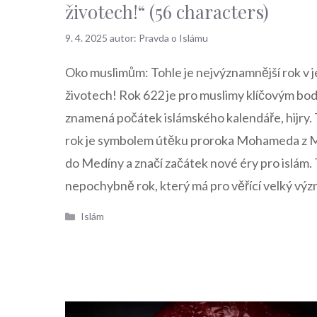
životech!“ (56 characters)
9. 4. 2025
autor:
Pravda o Islámu
Oko muslimům: Tohle je nejvýznamnější rok v j
životech! Rok 622 je pro muslimy klíčovým bo
znamená počátek islámského kalendáře, hijry.
rok je symbolem útěku proroka Mohameda z 
do Medíny a značí začátek nové éry pro islám. 
nepochybně rok, který má pro věřící velký výz
Rubriky
Islám