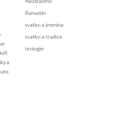
Nezařazené
Ramadán
svatky-a-jmeniny
o
svatky-a-tradice
ve
teologie
teří
iky a
tuto