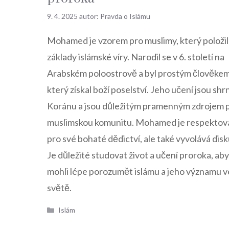
9. 4. 2025
autor:
Pravda o Islámu
Mohamed je vzorem pro muslimy, který položil
základy islámské víry. Narodil se v 6. století na
Arabském poloostrově a byl prostým člověkem
který získal boží poselství. Jeho učení jsou shr
Koránu a jsou důležitým pramenným zdrojem 
muslimskou komunitu. Mohamed je respektov
pro své bohaté dědictví, ale také vyvolává disk
Je důležité studovat život a učení proroka, a
mohli lépe porozumět islámu a jeho významu v
světě.
Rubriky
Islám