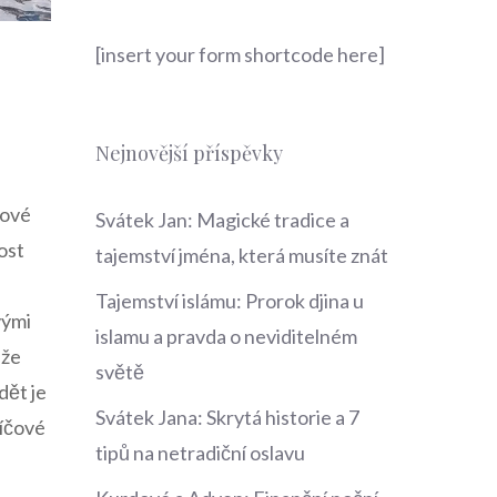
[insert your form shortcode here]
Nejnovější příspěvky
mové
Svátek Jan: Magické tradice a
nost
tajemství jména, která musíte znát
Tajemství islámu: Prorok djina u
vými
islamu a pravda o neviditelném
 že
světě
dět je
Svátek Jana: Skrytá historie a 7
líčové
tipů na netradiční oslavu