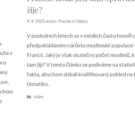
žije?
9. 4. 2025
autor:
Pravda o Islámu
V posledních letech se v médiích často hovoří 
,
předpokládaném nárůstu muslimské populace 
nuta v
Francii. Jaký je však skutečný počet muslimů, k
pro
tam žijí? V tomto článku se podíváme na statist
aný
fakta, abychom získali kvalifikovaný pohled na 
use.
tématiku.
bychom
Rubriky
Islám
e