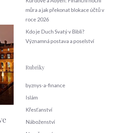
Kurdové a Adyen: Finanční noční
můra a jak překonat blokace účtů v
roce 2026
Kdo je Duch Svatý v Bibli?
Významná postava a poselství
Rubriky
byznys-a-finance
Islám
Křesťanství
ve
Náboženství