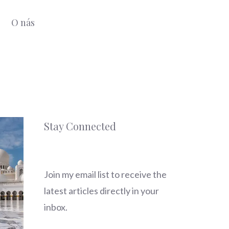
O nás
Stay Connected
Join my email list to receive the
latest articles directly in your
inbox.