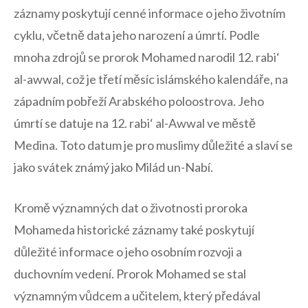
záznamy poskytují cenné informace o jeho životním
cyklu, včetně data​ jeho⁣ narození a úmrtí.⁤ Podle
‍mnoha⁣ zdrojů⁢ se prorok‌ Mohamed narodil 12. ⁤rabi‘
al-awwal, což je třetí⁤ měsíc islámského‍ kalendáře, na
západním pobřeží ⁢Arabského poloostrova. Jeho⁢
úmrtí se datuje na 12.⁣ rabi‘ al-Awwal ve⁤ městě
Medina. Toto datum ​je ‍pro muslimy důležité​ a slaví se
jako svátek známý⁤ jako ‍Milád un-Nabí.
Kromě významných dat ​o životnosti proroka
‌Mohameda historické záznamy také poskytují
důležité informace o jeho osobním ⁢rozvoji ‍a⁤
duchovním vedení. ⁤Prorok Mohamed ​se stal
významným vůdcem a ‌učitelem, který předával⁣