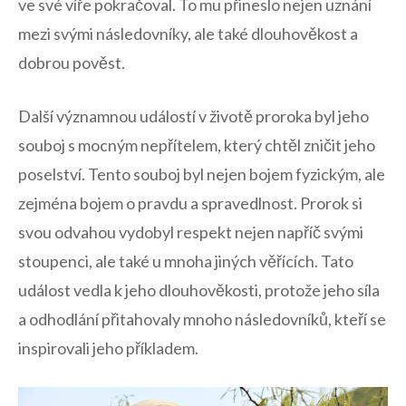
ve své víře pokračoval. To mu přineslo nejen uznání
mezi svými následovníky, ale ⁤také dlouhověkost⁣ a
‌dobrou pověst.
Další významnou událostí ‌v⁣ životě ⁢proroka byl jeho
souboj s mocným nepřítelem, který chtěl zničit jeho
poselství. Tento souboj​ byl nejen bojem⁤ fyzickým, ale
zejména bojem o⁢ pravdu a ​spravedlnost. Prorok si
⁢svou odvahou vydobyl respekt nejen napříč svými
stoupenci, ale také u mnoha⁤ jiných věřících. ⁤Tato
událost vedla k jeho dlouhověkosti, protože jeho ⁤síla‌
a odhodlání přitahovaly mnoho následovníků, kteří se
inspirovali jeho příkladem.