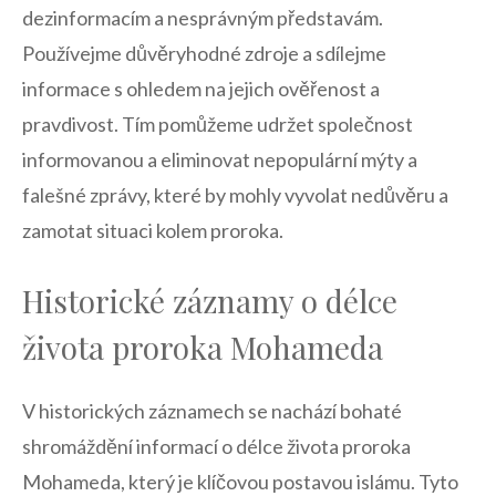
dezinformacím a⁤ nesprávným představám.
Používejme ⁣důvěryhodné zdroje a sdílejme
informace s ohledem na jejich ⁢ověřenost ⁢a
pravdivost. Tím pomůžeme udržet společnost
informovanou a ​eliminovat nepopulární mýty a
falešné zprávy, které by mohly vyvolat nedůvěru a
zamotat situaci kolem proroka.
Historické ⁣záznamy o délce
života proroka Mohameda
V historických záznamech se nachází⁣ bohaté
shromáždění informací o délce ⁢života proroka⁣
Mohameda, který je⁣ klíčovou postavou islámu. Tyto