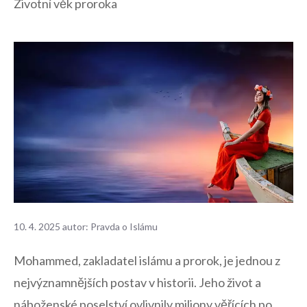
Životní věk proroka
10. 4. 2025
autor:
Pravda o Islámu
⁢Mohammed, zakladatel islámu a‍ prorok, je jednou ⁢z
nejvýznamnějších postav v⁣ historii. Jeho život a
náboženské poselství ovlivnily miliony věřících po