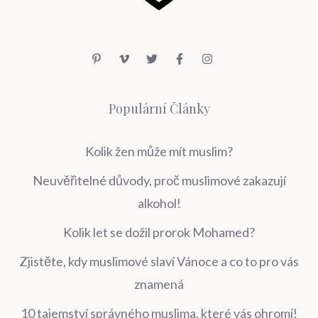
Populární Články
Kolik žen může mít muslim?
Neuvěřitelné důvody, proč muslimové zakazují
alkohol!
Kolik let se dožil prorok Mohamed?
Zjistěte, kdy muslimové slaví Vánoce a co to pro vás
znamená
10 tajemství správného muslima, které vás ohromí!