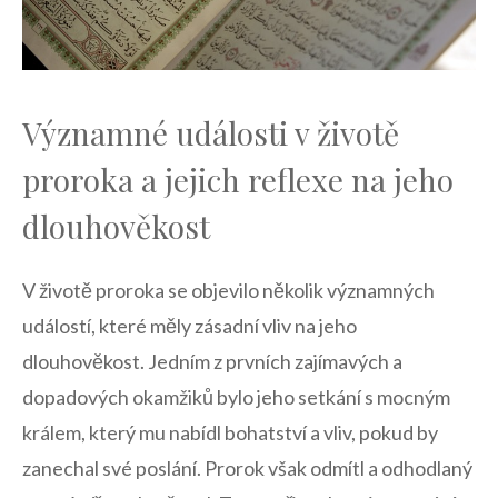
Významné události v životě⁣
proroka a jejich ⁤reflexe ​na jeho
dlouhověkost
V životě proroka⁢ se ⁤objevilo několik ⁣významných
událostí, které ⁣měly zásadní vliv ⁣na jeho
dlouhověkost. Jedním z prvních zajímavých‍ a
dopadových ⁤okamžiků bylo jeho setkání s mocným
⁢králem, který mu‍ nabídl bohatství a ⁣vliv, pokud⁢ by
zanechal své poslání. Prorok však odmítl a odhodlaný