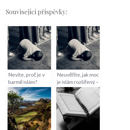
Související příspěvky:
Nevíte, proč je v
Neuvěříte, jak moc
barmě islám?
je islám rozšířený –
Překvapivá
počet věřících po
odpověď v článku!
celém světě!