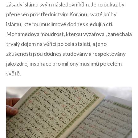
zásady islámu svým následovníkům. Jeho odkaz byl
přenesen prostřednictvím Koránu, svaté knihy
islámu, kterou muslimové dodnes sledují a ctí.
Mohamedova moudrost, kterou vyzařoval, zanechala⁤
trvalý​ dojem na věřící po celá staletí, a jeho
zkušenosti jsou dodnes studovány a respektovány⁤
jako ‌zdroj inspirace‌ pro ⁤miliony muslimů po celém
světě.