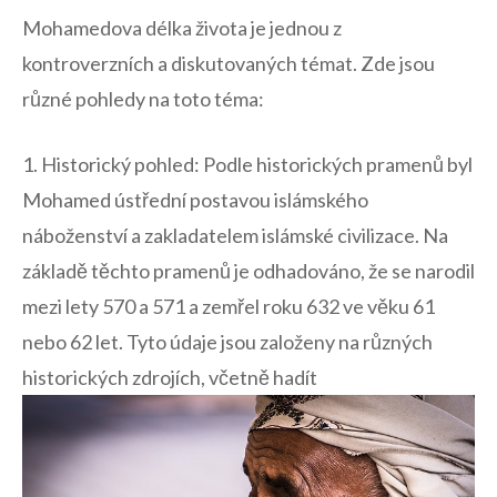
Mohamedova délka života je⁣ jednou ⁤z
kontroverzních a​ diskutovaných témat. ‍Zde jsou⁤
různé pohledy na‍ toto ‌téma:
1. ⁤Historický pohled: Podle historických pramenů ​byl
Mohamed ústřední postavou islámského
náboženství a zakladatelem islámské civilizace.⁢ Na
základě těchto​ pramenů je odhadováno, že se narodil
mezi⁢ lety 570 a 571 a zemřel⁣ roku‌ 632 ve věku⁣ 61
nebo ⁤62 let. ⁢Tyto údaje ‍jsou založeny na různých
⁣historických zdrojích, včetně hadít