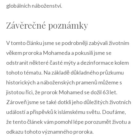
globálních​ náboženství.
Závěrečné poznámky
V tomto článku jsme se podrobněji‍ zabývali životním‌
věkem proroka Mohameda a pokusili ⁣jsme se
odstranit ⁤některé časté mýty a dezinformace kolem
tohoto tématu. Na ‍základě důkladného ⁤průzkumu
historických a náboženských pramenů můžeme‌ s
jistotou ⁢říci, že prorok Mohamed ​se dožil 63 let.
Zároveň jsme se ⁣také⁣ dotkli ​jeho důležitých životních
událostí a příspěvků k⁣ islámskému světu. Doufáme,
⁤že tento článek vám pomohl lépe porozumět životu a
odkazu tohoto významného ⁣proroka.