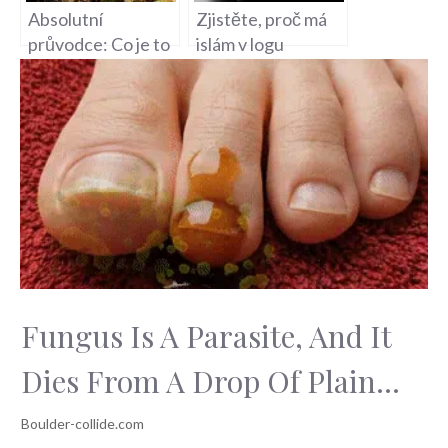
Absolutní
Zjistěte, proč má
průvodce: Co je to
islám v logu
isl a funkce
půlměsíc
logistika
Fungus Is A Parasite, And It
Dies From A Drop Of Plain...