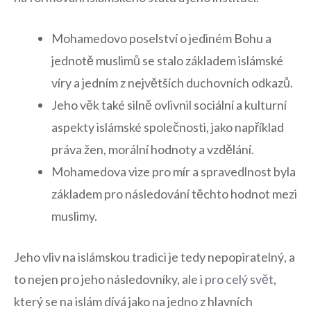
Mohamedovo poselství o jediném Bohu​ a
jednotě muslimů se stalo základem islámské
víry⁣ a jedním z ​největších duchovních⁢ odkazů.
Jeho věk také silně ‌ovlivnil sociální a kulturní
aspekty islámské společnosti, jako například
práva žen, morální hodnoty a ‍vzdělání.
Mohamedova ‍vize⁢ pro⁢ mír a spravedlnost⁣ byla⁢
základem pro​ následování těchto hodnot mezi
muslimy.
Jeho vliv na islámskou tradici je ⁢tedy‌ nepopiratelný, a
to ⁢nejen pro jeho ‍následovníky, ale⁣ i
pro celý svět
,​
který se na islám dívá ‍jako na jedno z‍ hlavních