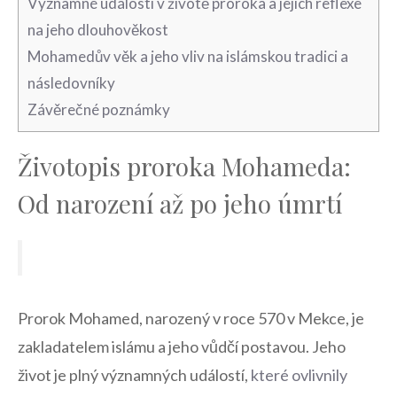
Významné události v životě⁣ proroka a jejich ⁤reflexe ​
na jeho dlouhověkost
Mohamedův věk‍ a ⁤jeho vliv ⁤na islámskou‍ tradici a
následovníky
Závěrečné poznámky
Životopis proroka Mohameda:
Od narození až po jeho úmrtí
Prorok Mohamed, narozený v ​roce ⁣570 v Mekce, je
zakladatelem islámu ⁢a jeho vůdčí postavou. Jeho
život je plný významných‌ událostí,
které ovlivnily