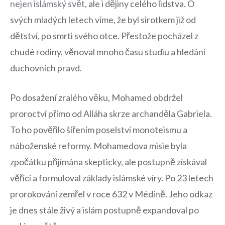
nejen islámský ​svět
, ⁣ale i dějiny celého lidstva. O
svých mladých letech víme, ‌že byl sirotkem již od
dětství, po‍ smrti svého otce. Přestože pocházel​ z
chudé rodiny, věnoval mnoho času studiu a hledání
duchovních pravd.
Po⁢ dosažení zralého věku,⁤ Mohamed obdržel
proroctví⁣ přímo od Alláha skrze archanděla Gabriela.
To ho ​pověřilo ​šířením poselství ​monoteismu⁣ a ​
náboženské reformy. ‌Mohamedova misie‌ byla‌
zpočátku přijímána skepticky, ale postupně získával
⁢věřící a formuloval základy⁢ islámské víry.‌ Po 23 letech
prorokování‌ zemřel v roce ⁢632⁤ v Médíně.‍ Jeho odkaz
je dnes stále ‌živý ​a islám ⁤postupně expandoval po