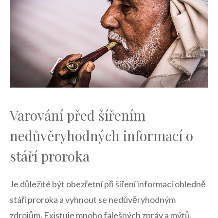
Varování před šířením
nedůvěryhodných informací o
stáří proroka
Je důležité být obezřetní při šíření‌ informací ohledně‌
stáří proroka a vyhnout‍ se‌ nedůvěryhodným
zdrojům. Existuje mnoho falešných ‍zpráv a⁤ mýtů,