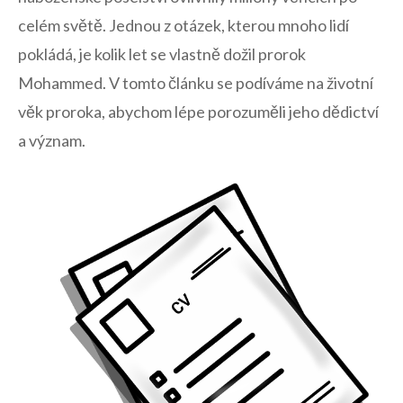
celém⁤ světě. Jednou z ⁤otázek, ⁣kterou mnoho lidí⁤
pokládá, je kolik ⁣let se vlastně‍ dožil prorok
Mohammed. V tomto článku se podíváme na životní
věk proroka, abychom lépe⁢ porozuměli jeho dědictví
a⁢ význam.