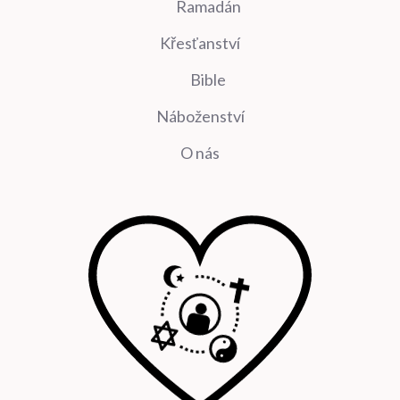
Ramadán
Křesťanství
Bible
Náboženství
O nás