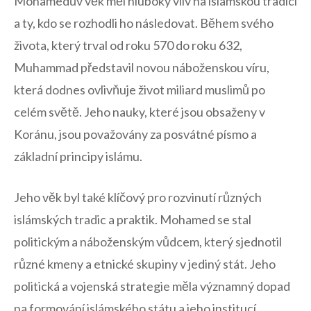
Mohamedův věk měl hluboký vliv na islámskou tradici
a ty, kdo ‌se rozhodli ho⁢ následovat. Během svého
života,​ který trval od roku 570 do roku 632,
Muhammad představil‌ novou náboženskou víru,
která dodnes ovlivňuje život miliard muslimů⁤ po
celém⁣ světě. Jeho nauky, které jsou obsaženy v
Koránu, jsou považovány za ​posvátné písmo a
základní principy islámu.
Jeho věk byl také klíčový pro rozvinutí různých
islámských tradic a praktik. ​Mohamed se stal
politickým ​a​ náboženským vůdcem, který sjednotil
různé kmeny a etnické​ skupiny v‌ jediný stát. Jeho‍
politická a vojenská​ strategie ⁣měla‌ významný dopad
na ‍formování islámského státu a ⁣jeho institucí.