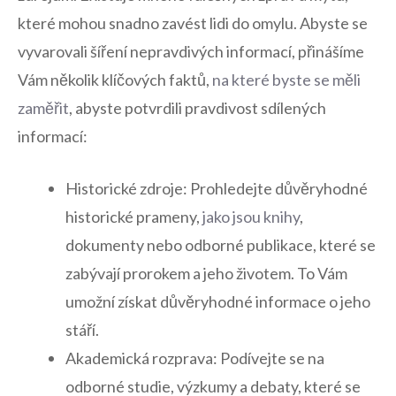
které mohou snadno ⁢zavést​ lidi do⁣ omylu. ‍Abyste​ se
vyvarovali šíření nepravdivých informací, přinášíme
Vám několik klíčových ‍faktů,‌
na​ které byste se měli
zaměřit
, abyste potvrdili ​pravdivost⁢ sdílených
informací:
Historické zdroje: Prohledejte důvěryhodné
historické prameny,
jako jsou knihy
,
dokumenty nebo‍ odborné publikace, které se
zabývají prorokem a ‌jeho životem. ⁢To ​Vám
umožní získat důvěryhodné informace o jeho
stáří.
Akademická rozprava: ‌Podívejte se na
odborné studie, výzkumy a debaty, které se​