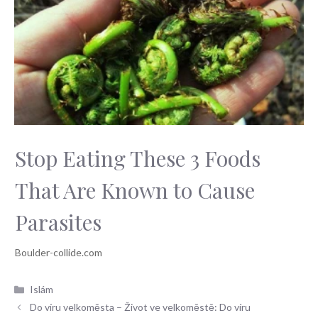
Stop Eating These 3 Foods
That Are Known to Cause
Parasites
Rubriky
Islám
Do víru velkoměsta – Život ve velkoměstě: Do víru