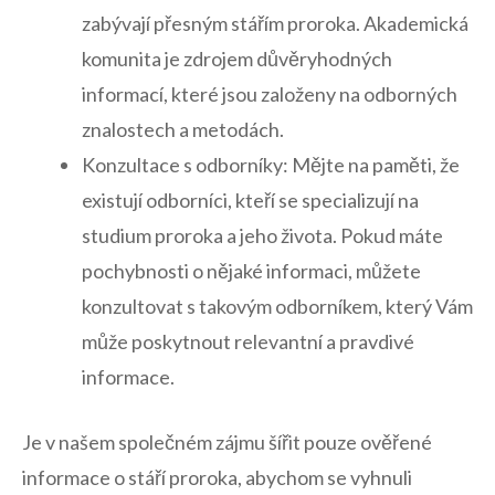
zabývají‌ přesným stářím proroka. Akademická
komunita​ je zdrojem důvěryhodných
informací, které jsou založeny na odborných
znalostech a metodách.
Konzultace s⁢ odborníky: Mějte⁢ na paměti, že
existují odborníci, kteří se specializují na
studium proroka a jeho života. Pokud⁣ máte
pochybnosti o nějaké informaci, můžete
konzultovat s takovým odborníkem, který Vám
může poskytnout relevantní a ⁢pravdivé
informace.
Je v našem společném zájmu⁢ šířit pouze ověřené
informace ⁣o stáří ​proroka, abychom ‍se vyhnuli