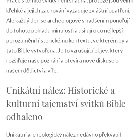
Práce s těmito svitky není snadná, ‌protože jsou velmi
křehké a jejich zachování ‌vyžaduje zvláštní opatření.
Ale každý den se archeologové s nadšením ponořují
⁣do tohoto pokladu minulosti a usilují o​ co nejlepší
porozumění historickému ‌kontextu, ve kterém byla⁣
tato ⁢Bible vytvořena. Je to‌ vzrušující objev,⁣ který
rozšiřuje naše poznání a otevírá nové diskuse o
našem ‌dědictví a víře.
Unikátní nález: Historické a
kulturní tajemství svitků Bible
odhaleno
Unikátní archeologický nález nedávno překvapil