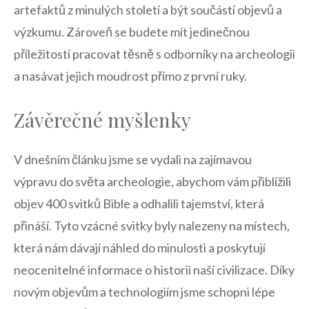
artefaktů z minulých století‌ a ​být součástí​ objevů a
výzkumu.⁤ Zároveň se budete mít jedinečnou
příležitostí pracovat těsně s⁤ odborníky na archeologii
a nasávat jejich moudrost⁤ přímo‍ z první ⁣ruky.
Závěrečné myšlenky
V dnešním článku jsme ​se vydali na zajímavou
výpravu⁢ do světa archeologie, abychom vám přiblížili
objev⁤ 400 svitků Bible a odhalili tajemství, která ​
přináší. Tyto vzácné svitky byly ⁤nalezeny na místech,
která⁤ nám dávají náhled⁣ do minulosti a poskytují
neocenitelné informace o historii naší‍ civilizace. Díky
novým objevům a technologiím jsme schopni lépe