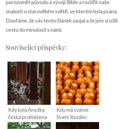
⁤porozumět původu a⁤ vývoji Bible a rozšířit naše
znalosti o starověkém⁢ světě, ve kterém byla psána.
‌Doufáme, že vás tento článek zaujal a že jste si užili
cestu do minulosti s námi.
Související příspěvky:
Kdy byla Anežka
Kdy má svátek
česká prohlášena
Svaté Rozálie:
za svatou – Život a
Datum a význam