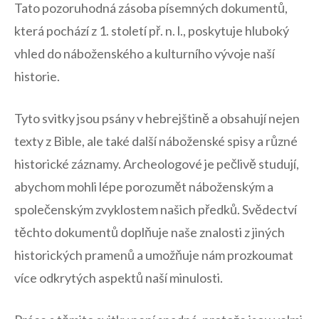
Tato pozoruhodná zásoba písemných dokumentů,
která pochází z 1. století př. n. l., poskytuje hluboký
vhled ⁤do náboženského a kulturního vývoje naší⁤
historie.
Tyto svitky‍ jsou psány v hebrejštině a ⁤obsahují nejen
texty z Bible, ale také další náboženské spisy a různé
historické záznamy. Archeologové je pečlivě studují,
abychom mohli lépe porozumět náboženským a
společenským zvyklostem našich předků. Svědectví
těchto​ dokumentů doplňuje naše znalosti z ‍jiných
historických‌ pramenů a⁤ umožňuje nám ⁢prozkoumat
více odkrytých aspektů ⁤naší minulosti.