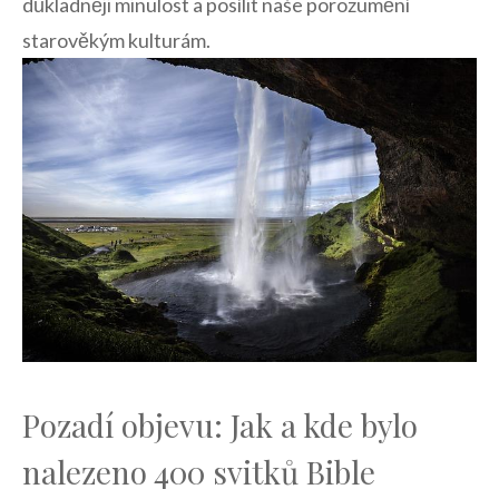
důkladněji ‌minulost ⁣a posílit naše porozumění‍
starověkým kulturám.
Pozadí objevu: Jak a kde ‍bylo
nalezeno 400 svitků Bible