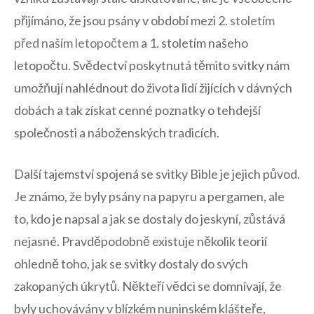
přijímáno, že jsou psány v⁤ období mezi ‍2.
stoletím
před naším letopočtem
a 1. stoletím⁣ našeho
letopočtu. Svědectví ‍poskytnutá těmito svitky ⁤nám⁢
umožňují nahlédnout do života​ lidí žijících v dávných‍
dobách‌ a tak získat‌ cenné poznatky o tehdejší
⁣společnosti a náboženských ‍tradicích.
Další tajemství spojená se svitky Bible ⁢je jejich původ.
Je ‍známo, že byly psány na papyru a pergamen, ale
to, kdo​ je‌ napsal a jak se ⁢dostaly do ⁣jeskyní, zůstává
nejasné. Pravděpodobně existuje několik⁣ teorií ​
ohledně ‌toho, jak ⁢se⁣ svitky dostaly do svých
zakopaných ⁤úkrytů.⁤ Někteří vědci se domnívají, že​
byly uchovávány v blízkém nuninském klášteře,‍