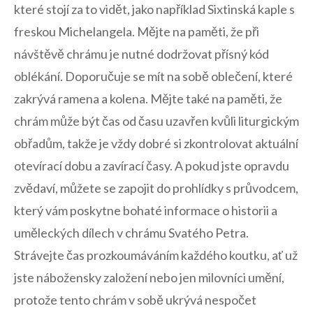
které stojí za ‌to vidět,‌ jako⁤ například Sixtinská kaple ​s
freskou Michelangela. Mějte na paměti, že při
návštěvě chrámu je nutné dodržovat přísný kód
‌oblékání.​ Doporučuje se ‍mít na sobě ⁣oblečení, které
zakrývá ramena a kolena. Mějte⁤ také na paměti, že
chrám může být čas od času‍ uzavřen kvůli liturgickým‍
obřadům, takže je vždy ​dobré ‍si zkontrolovat aktuální
otevírací dobu‌ a zavírací časy. A pokud jste opravdu
zvědaví, můžete⁢ se zapojit ⁣do prohlídky⁣ s průvodcem,
který‍ vám poskytne ⁣bohaté informace ⁢o historii a⁤
uměleckých dílech v chrámu Svatého Petra.
Strávejte ⁢čas prozkoumáváním každého koutku, ať ⁤už
jste nábožensky založení ​nebo jen milovníci umění,
protože tento chrám v⁢ sobě ukrývá nespočet