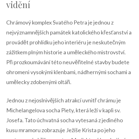
vidění
Chrámový komplex Svatého ⁣Petra je jednou z
nejvýznamnějších památek katolického ⁣křesťanství a
provádět prohlídku⁤ jeho‍ interiéru je neskutečným
zážitkem plným historie a uměleckého mistrovství.​
Při prozkoumávání této⁢ neuvěřitelné stavby budete​
ohromeni ⁢vysokými ⁢klenbami,⁤ nádhernými sochami a
umělecky zdobenými oltáři.
Jednou z nejoslnivějších atrakcí⁤ uvnitř chrámu ⁣je‌
Michelangelova socha Piety, která leží v kapli sv.‍
Josefa. Tato​ úchvatná socha vytesaná z ⁣jediného
kusu mramoru ‌zobrazuje ​Ježíše Krista po jeho⁣