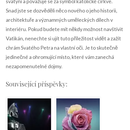
svatyní a ⁤považuje⁤ se za symbol katolické církve.⁢
Snad jste se dozvěděli něco ⁢nového o‍ jeho ⁣historii,⁤
architektuře a významných⁣ uměleckých dílech v ​
interiéru. Pokud ⁣budete ⁤mít ‍někdy možnost navštívit
Vatikán, nenechte‌ si ujít ⁣tuto příležitost vidět ‌a zažít
‍chrám Svatého Petra na vlastní ‍oči. Je to skutečně​
jedinečné a ohromující místo, které vám zanechá
nezapomenutelné dojmy.
Související příspěvky: