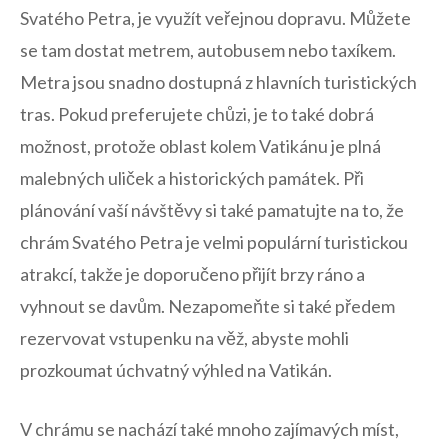
Svatého Petra,‍ je využít ⁣veřejnou dopravu. Můžete
se tam dostat metrem, autobusem nebo ‍taxíkem.
‍Metra jsou snadno dostupná ⁤z hlavních turistických
tras. Pokud preferujete chůzi, je to také​ dobrá
možnost, protože oblast kolem ​Vatikánu je plná
‍malebných uliček a historických⁢ památek. ​Při
plánování vaší ​návštěvy ⁢si také pamatujte na to, že⁣
chrám Svatého Petra je ​velmi⁣ populární turistickou
atrakcí,‍ takže je doporučeno přijít brzy ráno a
⁢vyhnout se davům. Nezapomeňte ‍si ‍také předem⁢
rezervovat vstupenku‍ na‍ věž, ​abyste mohli‍
prozkoumat úchvatný výhled na Vatikán.
V chrámu se nachází také mnoho zajímavých míst,