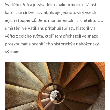
Svatého Petra je zásadním ‍znakem ⁤moci a stálosti
katolické⁣ církve ‌a ‌symbolizuje jednotu víry všech
jejích stoupenců. ‍Jeho monumentální ‌architektura a
umístění ve‍ Vatikánu přitahují turisty, historiky ⁢a
věřící‌ z⁢ celého světa, kteří sem přicházejí ​ve snaze
prozkoumat ⁣a ocenit jeho historický ⁣a náboženský
význam.