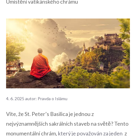
Umístění vatikánského chrámu
4. 6. 2025
autor:
Pravda o Islámu
Víte, že St. Peter’s Basilica je ⁣jednou z
nejvýznamnějších‍ sakrálních staveb na ‌světě? Tento
‍monumentální chrám,
který je považován za ​jeden
⁣ z