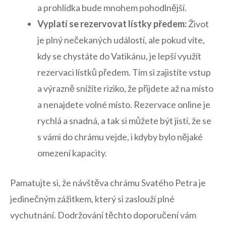
a prohlídka bude mnohem pohodlnější.
Vyplatí se rezervovat⁤ lístky předem:
Život
je plný nečekaných událostí, ale pokud víte,
kdy se ‍chystáte do Vatikánu, je lepší‌ využít
⁣rezervaci lístků ⁢předem. Tím si zajistíte vstup
‌a výrazně snížíte riziko, že přijdete až ⁤na místo
a nenajdete volné místo.⁤ Rezervace online je⁤
rychlá⁢ a snadná, a tak‌ si ⁣můžete být jistí, ‍že se
s vámi do chrámu vejde, i⁢ kdyby bylo nějaké ​
omezení kapacity.
Pamatujte si, že návštěva chrámu Svatého Petra ⁢je
‍jedinečným zážitkem,⁤ který⁣ si zaslouží plné
⁤vychutnání. Dodržování těchto⁢ doporučení ​vám