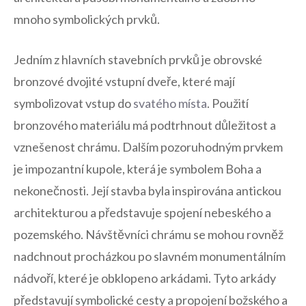
mnoho symbolických prvků.
Jedním z hlavních⁣ stavebních prvků je obrovské
bronzové dvojité vstupní dveře, které mají⁢
symbolizovat vstup ⁢do
svatého ‌místa
. Použití
bronzového​ materiálu má podtrhnout důležitost a
vznešenost chrámu. Dalším pozoruhodným ​prvkem⁣
je impozantní kupole,‌ která je‍ symbolem Boha‌ a
nekonečnosti. Její stavba byla inspirována antickou
architekturou ‌a⁢ představuje spojení nebeského a​
pozemského. Návštěvníci chrámu se mohou rovněž
nadchnout procházkou po slavném​ monumentálním
nádvoří, ‍které ⁤je obklopeno⁢ arkádami. Tyto arkády
představují symbolické cesty⁣ a propojení božského ‍a