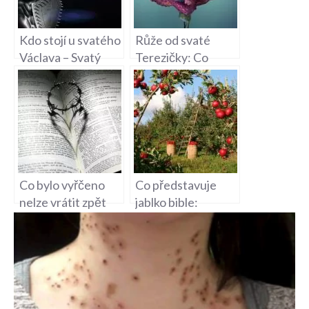
Kdo stojí u svatého
Růže od svaté
Václava – Svatý
Terezičky: Co
Václav a Jeho
znamenají?
Ochránci
Co bylo vyřčeno
Co představuje
nelze vrátit zpět
jablko bible:
Bible: Moudrost
Význam a
starověkého textu
symbolika v
biblickém kontextu