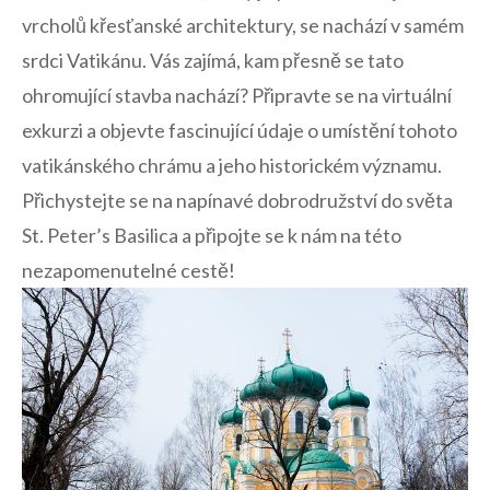
vrcholů křesťanské architektury, se⁣ nachází‌ v samém
⁢srdci⁣ Vatikánu. Vás zajímá, kam⁢ přesně se tato
ohromující stavba nachází? Připravte se na virtuální
exkurzi⁤ a objevte fascinující ⁢údaje ‍o umístění‍ tohoto
⁤vatikánského chrámu a​ jeho ‌historickém významu.
‌Přichystejte‍ se ​na napínavé dobrodružství do světa
St. Peter’s⁣ Basilica a připojte ​se k nám na této
nezapomenutelné cestě!