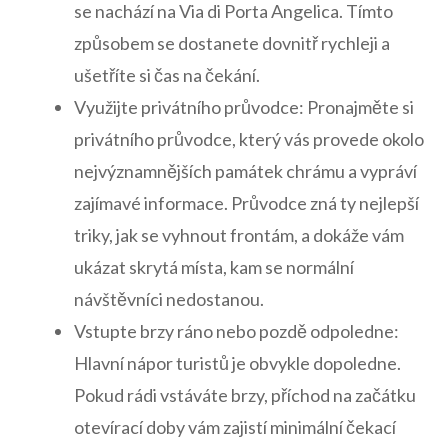
se nachází na Via di Porta Angelica. Tímto
způsobem se dostanete dovnitř ⁢rychleji a
ušetříte si čas na čekání.
Využijte privátního ‌průvodce:⁤ Pronajměte si
privátního⁣ průvodce, který⁣ vás provede ⁤okolo
nejvýznamnějších památek ‌chrámu a vypráví
zajímavé informace. Průvodce ⁤zná ty nejlepší
triky, jak se vyhnout ‍frontám, a dokáže vám
ukázat ⁣skrytá místa, kam se normální
návštěvníci nedostanou.
Vstupte brzy ⁤ráno nebo pozdě ‌odpoledne:
Hlavní‌ nápor turistů je ‍obvykle dopoledne.
⁣Pokud ‌rádi vstáváte brzy, příchod na začátku
otevírací doby vám zajistí minimální​ čekací