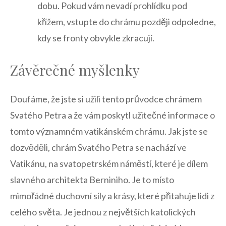
dobu. ⁤Pokud vám⁢ nevadí prohlídku ​pod
křížem, vstupte ‌do chrámu později odpoledne,
kdy se fronty⁢ obvykle zkracují.
Závěrečné ⁤myšlenky
Doufáme, že ‌jste si ‌užili tento⁢ průvodce ⁢chrámem
‌Svatého Petra a že‍ vám poskytl užitečné‍ informace ⁤o
tomto významném vatikánském chrámu. Jak jste se
dozvěděli, chrám‍ Svatého Petra ​se nachází ve
Vatikánu,‍ na ​svatopetrském náměstí, které je⁣ dílem
slavného architekta Berniniho.‍ Je to místo
‌mimořádné duchovní síly a krásy, ​které přitahuje ⁣lidi z
celého světa.​ Je jednou ⁢z největších katolických