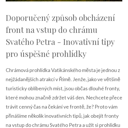
Doporučený⁣ způsob ⁣obcházení
front na vstup do chrámu
Svatého Petra ‌-⁤ Inovativní tipy‍
pro ‌úspěšné prohlídky
Chrámová prohlídka ​Vatikánského města je jednou z
nejžádanějších atrakcí v Římě. Jenže, jako ve‍ většině
turisticky ⁣oblíbených míst, ​jsou občas dlouhé fronty,‌
které mohou značně zdržet váš den. ‍Nechcete přece
⁣trávit cenný čas‍ na ‍čekání ve frontě, že? Proto vám
přinášíme několik inovativních tipů, jak obejít ⁢fronty​
na vstup do ⁣chrámu‍ Svatého‍ Petra ⁢a užít si prohlídku⁣