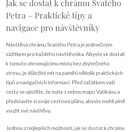
Jak se dostat k chrámu Svatého
Petra – ​Praktické tipy a
navigace‍ pro návštěvníky
Návštěva chrámu Svatého Petra​ je⁤ jedinečným
zážitkem pro každého návštěvníka. ​Abyste⁢ se dostali
k tomuto‍ ohromujícímu místu bez zbytečného
stresu, je‍ důležité mít na paměti ⁤několik praktických
tipů a navigačních informací.‍ Před​ začátkem vaší
⁤cesty ‌se ​ujistěte, že máte⁢ s ‍sebou ‌mapu Vatikánu a
představite si svoje cestovní plány, abyste mohli ⁣plně
⁢využít své návštěvy.
Jednou z nejlepších možností,
jak se dostat
k ‌chrámu