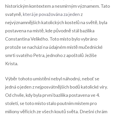
historickým kontextem ​a‌ nesmírným‍ významem. Tato
svatyně,⁤
která‍ je považována za jeden
z
⁣nejvýznamnějších katolických⁤ kostelů na‍ světě, byla
postavena ⁣na místě, kde původně stál bazilika
⁢Constantina Velikého. Toto⁢ místo ‍bylo vybráno
protože ​se nachází na údajném ‌místě mučednické ​
smrti svatého‌ Petra, jednoho z apoštolů Ježíše
Krista.
Výběr‍ tohoto umístění nebyl náhodný, neboť se⁣
jedná o jeden z nejposvátnějších bodů⁢ katolické víry.
Od chvíle, kdy⁤ byla první bazilika‌ postavena ve⁢ 4.
století, se toto místo stalo ⁣poutním ⁤místem​ pro
miliony věřících ze ⁤všech koutů ⁢světa.‍ Dnešní chrám