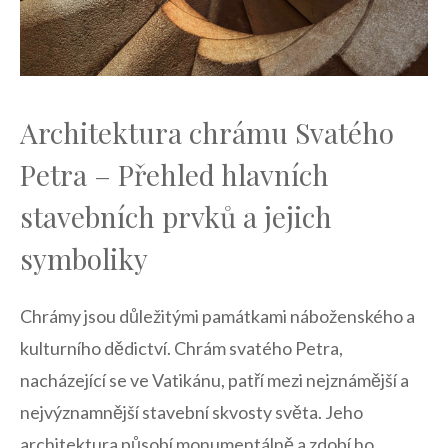
Architektura chrámu Svatého‍
Petra – Přehled hlavních
stavebních‍ prvků a jejich
symboliky
Chrámy jsou ‌důležitými památkami náboženského⁣ a
kulturního dědictví. ⁤Chrám svatého Petra,
nacházející ⁣se ‍ve ⁤Vatikánu,⁤ patří mezi ⁢nejznámější a
nejvýznamnější stavební ⁤skvosty ‌světa. Jeho
architektura⁣ působí​ monumentálně ⁢a zdobí ho​