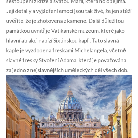
sestoupení z kříže a​ svatou Marii, která ho obejímá.
Její⁣ detaily a vyjádření emocí jsou tak⁢ živé, že⁤ jen stěží
uvěříte, že je zhotovena z kamene. Další důležitou
památkou‍ uvnitř je Vatikánské ‌muzeum, které jako
⁢hlavní atrakci nabízí Sixtinskou kapli. Tato⁣ slavná
‌kaple je ​vyzdobena freskami‍ Michelangela, ⁤včetně
slavné fresky Stvoření Adama, která je považována
za jedno z nejslavnějších uměleckých děl všech dob.