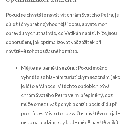
Pokud ‌se ⁣chystáte navštívit chrám Svatého Petra, je
důležité vybrat nejvhodnější dobu, abyste mohli
⁢opravdu vychutnat ⁤vše,‍ co Vatikán⁣ nabízí. Níže jsou ​
doporučení, jak optimalizovat váš ‍zážitek při
návštěvě tohoto úžasného místa.
Mějte​ na paměti sezónu:
Pokud možno
vyhněte se hlavním turistickým sezónám, jako
je léto⁣ a Vánoce. V ‍těchto obdobích ⁣bývá⁣
chrám ⁤Svatého Petra velmi⁢ přeplněný, což​
může ⁣omezit váš pohyb ‌a‍ snížit pocit​ klidu při
prohlídce. Místo‍ toho zvažte návštěvu ⁢na jaře
nebo na podzim, kdy‍ bude méně‍ návštěvníků ​