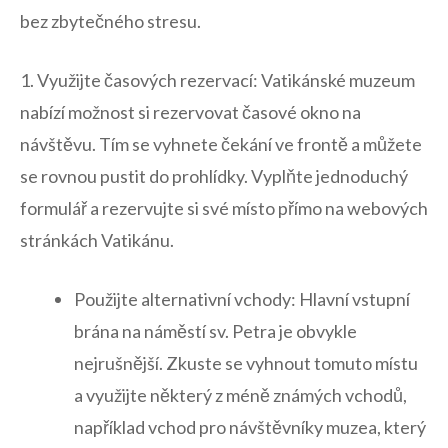
bez ⁢zbytečného⁤ stresu.
1. Využijte ‌časových ‌rezervací: Vatikánské muzeum
nabízí možnost‌ si ‌rezervovat časové okno na⁢
návštěvu. Tím se vyhnete čekání ve frontě a můžete
se rovnou pustit do prohlídky. Vyplňte ‌jednoduchý
formulář a ‍rezervujte ‍si své‍ místo přímo ‍na webových
stránkách‌ Vatikánu.
Použijte‍ alternativní vchody: Hlavní ⁣vstupní
‌brána⁣ na ​náměstí ⁢sv.‌ Petra je obvykle
nejrušnější. Zkuste se ⁣vyhnout tomuto místu
a využijte ⁢některý​ z méně známých vchodů,‌
například⁣ vchod pro návštěvníky muzea, který