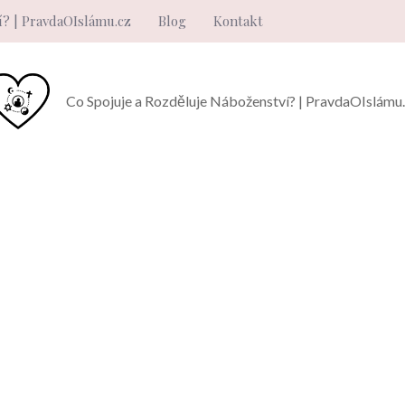
í? | PravdaOIslámu.cz
Blog
Kontakt
Co Spojuje a Rozděluje Náboženství? | PravdaOIslámu