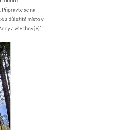
ii tohoto
. Připravte se na
 a důležité místo v
nny a⁣ všechny její