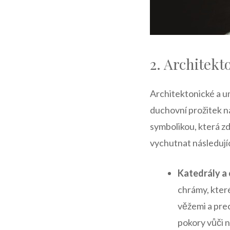
2. ⁣Architek
Architektonické a um
duchovní prožitek‍ n
symbolikou, která zd
vychutnat následujíc
Katedrály a
chrámy, které
věžemi a⁣ pre
⁤pokory vůči⁣