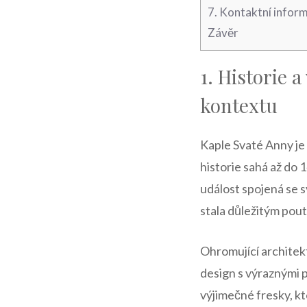
7. Kontaktní inform
Závěr
1. ⁢Historie
kontextu
Kaple Svaté Anny je 
historie sahá až do 1
událost spojená se s
stala důležitým pou
Ohromující architekt
design s výraznými 
výjimečné fresky, kt