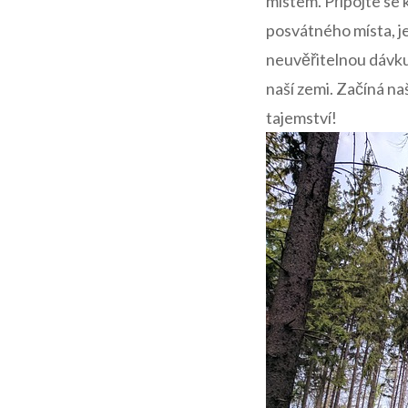
místem. Připojte se 
posvátného místa, je
neuvěřitelnou dávku
naší zemi. Začíná na
tajemství!