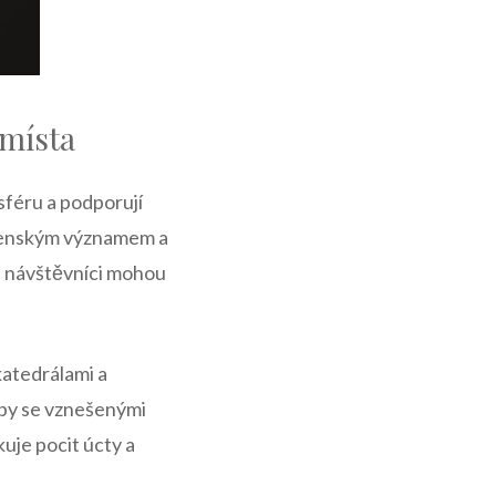
 místa
sféru a podporují
oženským ⁤významem a
si návštěvníci mohou
katedrálami a
avby se vznešenými
uje pocit úcty⁢ a