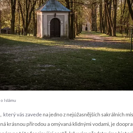
 o Islámu
 ‍
který vás zavede
na jedno z nejúžasnějších sakrálních mís
ná krásnou ​přírodou a omývaná klidnými‌ vodami, ⁣je doop