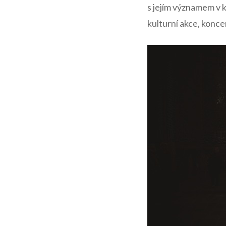
s jejím významem v k
kulturní akce, koncer