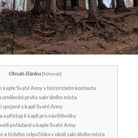
Obsah článku
[
Schovat
]
am kaple Svaté⁣ Anny v historickém kontextu
a ⁤umělecké prvky sakrálního⁣ místa
i spojené s kaplí Svaté Anny
 a přístup k kapli pro návštěvníky
poutě pořádané u kaple Svaté Anny
e ⁣a tichého odpočinku v okolí sakrálního místa