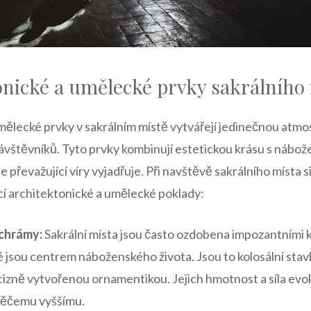
tonické a ⁤umělecké prvky sakrálního⁣
ělecké‌ prvky v sakrálním místě vytvářejí jedinečnou atmo
ávštěvníků.⁢ Tyto prvky kombinují⁢ estetickou krásu s náb
e převažující víry vyjadřuje. Při navštěvě sakrálního místa 
í architektonické a ‌umělecké poklady:
 chrámy:
Sakrální místa jsou ⁣často ozdobena impozantními 
 ​jsou centrem náboženského⁢ života. Jsou to ‌kolosální st
cizně ‌vytvořenou ornamentikou. Jejich hmotnost a síla evok
 něčemu vyššímu.