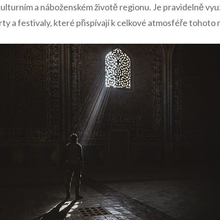
ulturním ⁢a náboženském životě regionu. Je​ pravidelně ⁤vy
ty a festivaly, které přispívají k celkové atmosféře tohoto 