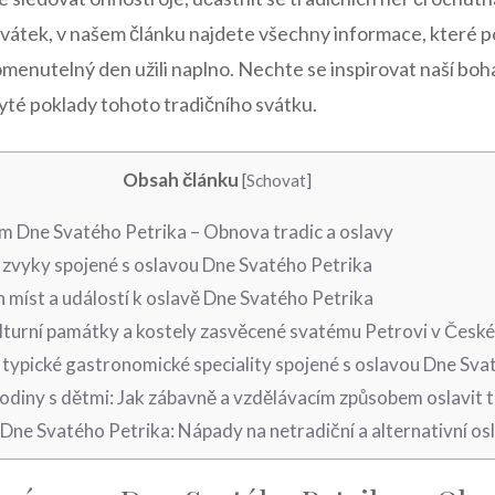
svátek, ​v​ našem článku najdete všechny informace, které p
menutelný den užili ⁣naplno. Nechte se inspirovat naší bo
ryté poklady tohoto tradičního svátku.
Obsah článku
[
Schovat
]
am‍ Dne ⁢Svatého ‍Petrika – Obnova tradic a oslavy
a zvyky ‌spojené​ s oslavou Dne Svatého Petrika
ch míst a událostí ‌k oslavě Dne Svatého Petrika
lturní památky a⁤ kostely⁤ zasvěcené svatému Petrovi v České
typické gastronomické speciality ⁢spojené s oslavou Dne Svat
odiny s dětmi: Jak zábavně​ a vzdělávacím ⁤způsobem oslavit 
ne ‌Svatého Petrika: Nápady‌ na netradiční a alternativní os