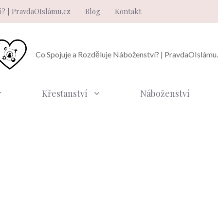
í? | PravdaOIslámu.cz
Blog
Kontakt
Co Spojuje a Rozděluje Náboženství? | PravdaOIslámu
Křesťanství
Náboženství