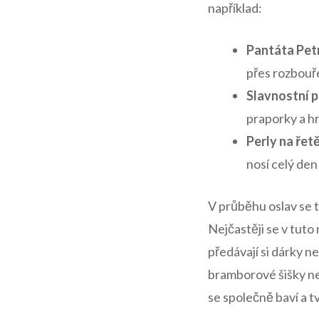
například: ⁤
Pantáta⁢ Pet
přes‌ rozbou
Slavnostní⁤ 
praporky⁤ a hr
Perly‍ na řet
nosí celý ​den
V průběhu oslav se ta
⁢Nejčastěji⁢ se​ v tuto
předávají si dárky‌ n
bramborové šišky neb
se společně‍ baví a 