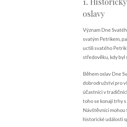
1.​ Historic
oslavy
Význam Dne Svatého P
svatým Petrikem, pat
uctili svatého Petrik
středověku, kdy byl ⁢
Během oslav Dne Svat
dobrodružství pro vš
účastníci ‌v tradičn
toho se konají trhy⁢ 
Návštěvníci mohou ta
historické události 