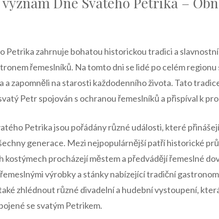
ký význam‍ Dne ⁢Svatého ‍Petrika – Obn
etrika zahrnuje​ bohatou historickou tradici ‌a slavnostní
ronem ⁢řemeslníků.⁣ Na tomto dni se ‌lidé ‌po celém regionu
a a zapomněli ⁢na starosti​ každodenního života. Tato tradice
svatý Petr spojován ​s ‍ochranou ⁣řemeslníků a přispíval ‌k pro
ého Petrika jsou pořádány různé⁤ události, které přinášejí
echny generace. ‌Mezi nejpopulárnější patří historické prů
ích kostýmech procházejí ⁣městem ‍a​ předvádějí​ řemeslné d
s řemeslnými ‍výrobky a stánky nabízející tradiční gastronomi
ké⁤ zhlédnout⁣ různé divadelní ⁣a hudební vystoupení, kter
spojené ‍se svatým Petrikem.