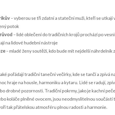
rikův
–‌ vyberou ‌se tři zdatní ‌a stateční muži, kteří ⁢se utkají
řený potok
průvod
–‌ lidé oblečení ⁢do tradičních krojů prochází po vesn
ají ⁤na lidové hudební nástroje
ěze
– mladé ženy soutěží, kdo bude mít nejdelší náhrdelník ⁣z 
ké pořádají tradiční taneční večírky, kde se tančí​ a zpívá 
 noc hraje‌ na​ housle,‍ harmoniku a⁣ kytaru. Lidé se radují,‌ zpí
ebo drobné pozornosti. ⁤Tradiční pokrmy, jako je ⁢kachní peče
o koláče plněné ovocem, jsou⁣ neodmyslitelnou součástí​ t
tvoří tak přátelskou atmosféru plnou‍ radosti a harmonie.