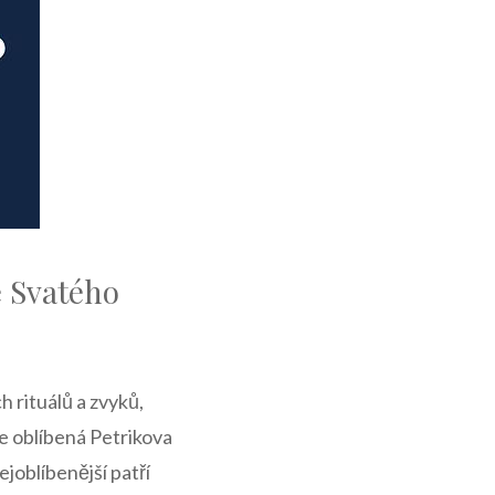
e Svatého
ch rituálů a zvyků,
e oblíbená ⁤Petrikova
ejoblíbenější ⁢patří