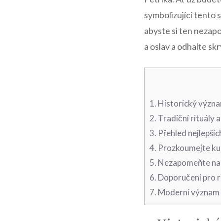
symbolizující tento 
abyste si ten nezapo
a oslav a odhalte sk
1.​ Historický význ
2. Tradiční rituály 
3. ⁢Přehled nejlepší
4.‍ Prozkoumejte ku
5. Nezapomeňte ​na 
6. Doporučení pro r
7. Moderní význam D