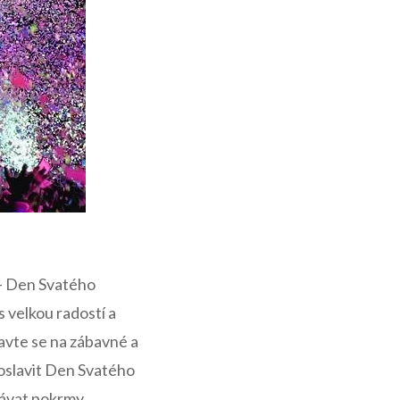
​- Den Svatého
 ⁢velkou‌ radostí a
avte se na⁢ zábavné a
a oslavit Den Svatého
návat‌ pokrmy