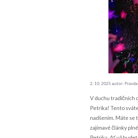
2. 10. 2025
autor:
Pravda
V duchu tradičních o
Petrika! ​Tento svátek
nadšením. Máte se ⁤t
zajímavé články​ plné
⁣Petrika. Ať už budet