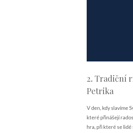
2. Tradiční 
Petrika
V den, kdy⁢ slavíme Sv
které přinášejí rado
⁢hra, při které se lid