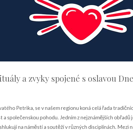
rituály a zvyky ‌spojené​ s oslavou Dn
atého ‌Petrika,⁤ se‌ v našem⁤ regionu ⁢koná‍ celá ⁢řada tradiční
st a společenskou pohodu. Jedním z nejznámějších‌ obřadů j
é shlukují ⁤na náměstí a soutěží v různých⁣ disciplínách. Mezi n