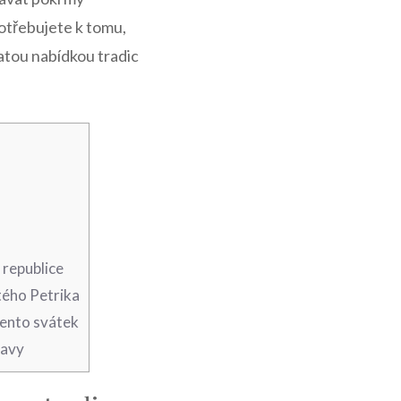
otřebujete k tomu, ​
hatou nabídkou tradic
 republice
ého ​Petrika
tento svátek
lavy