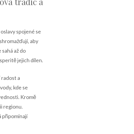
ova tradic a
 oslavy spojené se
 shromažďují, aby
 sahá až ⁢do
speritě jejich dílen.
 radost a
vody, ‍kde se
ovednosti. Kromě
i ⁢regionu.
á připomínají