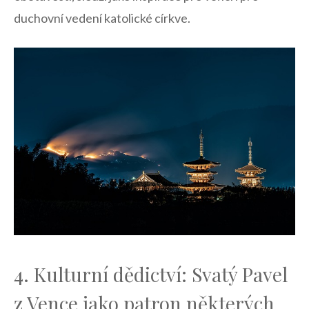
duchovní vedení katolické církve.
4. Kulturní dědictví: Svatý ⁤Pavel
z Vence jako patron​ některých ​