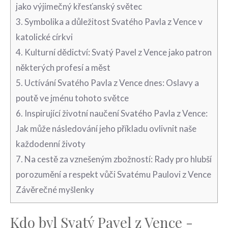
jako výjimečný křesťanský světec
3. Symbolika⁤ a důležitost Svatého Pavla z Vence ⁤v
katolické církvi
4. Kulturní dědictví: Svatý ⁤Pavel z Vence jako patron​
některých ​profesí a měst
5. Uctívání Svatého Pavla z Vence ‍dnes: Oslavy​ a
poutě ve ‌jménu tohoto světce
6. Inspirující životní naučení Svatého Pavla z Vence:
⁢Jak může následování jeho ⁤příkladu​ ovlivnit naše
každodenní životy
7. Na cestě⁤ za ⁤vznešeným zbožností: Rady pro hlubší
porozumění a respekt ⁢vůči Svatému ‌Paulovi z⁤ Vence
Závěrečné myšlenky
Kdo ⁤byl Svatý Pavel z Vence ‌-