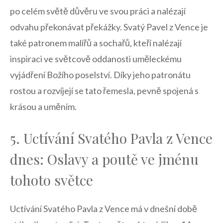
‍po celém světě důvěru ve svou práci​ a nalézají
odvahu ⁢překonávat překážky. Svatý Pavel‍ z⁤ Vence ⁣je
také​ patronem malířů a sochařů, kteří nalézají
inspiraci ve světcově oddanosti uměleckému
vyjádření Božího poselství. Díky ⁢jeho patronátu
rostou a ​rozvíjejí se tato řemesla, pevně spojená s
krásou a uměním.
5. Uctívání Svatého Pavla z Vence
‍dnes: Oslavy​ a poutě ve ‌jménu
tohoto světce
Uctívání Svatého Pavla z​ Vence má ‌v⁣ dnešní době