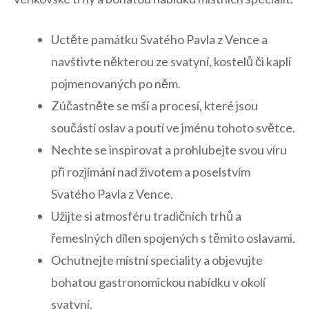
Uctěte památku Svatého Pavla z Vence a⁣
navštivte některou ze svatyní, kostelů či kaplí
pojmenovaných po něm.
Zúčastněte se ⁣mší a procesí, které jsou⁣
součástí oslav a poutí ve ‌jménu‍ tohoto světce.
Nechte se inspirovat ‍a prohlubejte ‍svou⁣ víru
při rozjímání nad​ životem a poselstvím
Svatého Pavla z Vence.
Užijte⁣ si atmosféru tradičních ‍trhů a
řemeslných dílen spojených s ⁤těmito⁤ oslavami.
Ochutnejte místní speciality a objevujte
bohatou gastronomickou nabídku v ​okolí
svatyní.