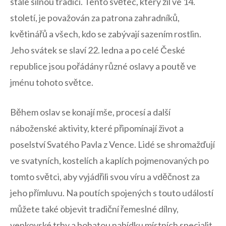
stále​ silnou tradici. Tento světec, který žil ve 14.​
století, je považován za patrona zahradníků,
květinářů⁣ a všech, kdo se ⁤zabývají sazením ⁣rostlin.
Jeho svátek se slaví ‌22. ledna a po celé České
republice jsou‌ pořádány‍ různé oslavy a poutě ⁤ve
jménu tohoto světce.
Během oslav se​ konají mše, procesí a další
náboženské⁢ aktivity,​ které připomínají život ⁢a
poselství Svatého Pavla z Vence. Lidé se shromažďují
ve​ svatyních, kostelích a kaplích pojmenovaných po
tomto světci, aby vyjádřili svou víru a ⁣vděčnost za
jeho ⁤přímluvu. Na poutích spojených s‍ touto⁣ událostí
můžete⁢ také‍ objevit tradiční řemeslné dílny,
venkovské ​trhy a bohatou‍ nabídku ⁣místních specialit.