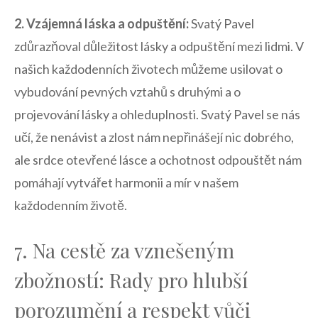
2. Vzájemná láska ‌a odpuštění:
Svatý Pavel⁤
zdůrazňoval důležitost lásky a odpuštění mezi lidmi. V
⁣našich každodenních životech​ můžeme usilovat‍ o‌
vybudování⁤ pevných vztahů s‌ druhými a ‌o
⁤projevování ‌lásky a ohleduplnosti. Svatý Pavel⁢ se nás
učí, že nenávist a zlost nám‌ nepřinášejí nic dobrého,
ale srdce‌ otevřené lásce a ochotnost odpouštět nám
pomáhají vytvářet harmonii a mír v našem
⁢každodenním životě.
7. Na cestě⁤ za ⁤vznešeným
zbožností: Rady pro hlubší
porozumění a respekt ⁢vůči