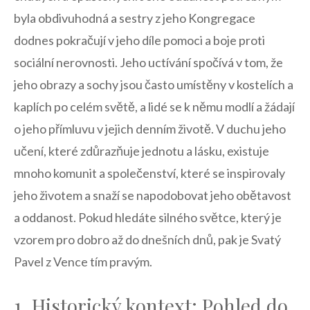
byla ⁣obdivuhodná a ⁣sestry ⁤z jeho Kongregace
dodnes pokračují⁢ v ⁤jeho díle pomoci a boje proti
sociální ⁤nerovnosti.‍ Jeho uctívání spočívá ‍v‌ tom, že
‌jeho obrazy a sochy jsou ⁣často umístěny ‍v kostelích a
kaplích po celém světě,‍ a ⁣lidé se k němu⁢ modlí a žádají
o⁢ jeho přímluvu v jejich ⁣denním životě. V​ duchu jeho
učení, které zdůrazňuje jednotu a lásku, existuje ​
mnoho komunit⁣ a společenství, které⁣ se inspirovaly
jeho životem a snaží se napodobovat ‌jeho obětavost
a oddanost. Pokud​ hledáte silného světce, který je
vzorem pro dobro​ až⁤ do dnešních ‌dnů, pak je Svatý
Pavel z Vence‌ tím pravým.
1. Historický‌ kontext:​ Pohled do