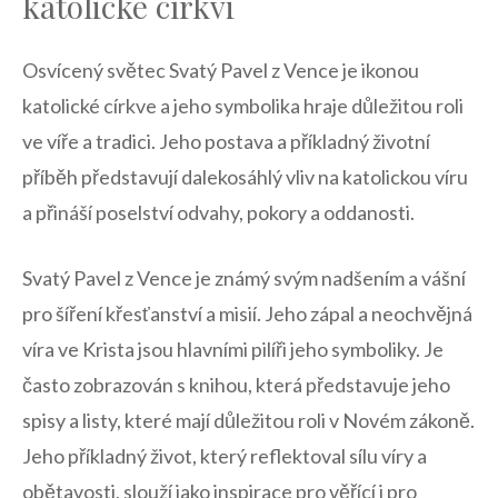
katolické církvi
Osvícený světec Svatý⁢ Pavel z Vence je‌ ikonou‌
katolické církve a jeho symbolika hraje důležitou‍ roli
ve víře a tradici. Jeho postava a příkladný životní
příběh představují dalekosáhlý ⁤vliv na katolickou ‍víru‍
a přináší poselství odvahy, pokory a oddanosti.
Svatý Pavel‍ z Vence je známý‌ svým nadšením⁣ a ‌vášní
pro šíření‍ křesťanství ⁤a misií. Jeho zápal a neochvějná‌
víra ve Krista ⁤jsou hlavními pilíři jeho⁣ symboliky. Je ​
často⁤ zobrazován s knihou, která⁣ představuje jeho
spisy a listy, ‌které mají důležitou‍ roli v Novém zákoně.‍
Jeho příkladný ‌život, který reflektoval sílu ‌víry a
obětavosti, ⁤slouží jako inspirace pro věřící i pro