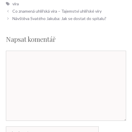
Štítky
víra
Co znamená uhlířská víra – Tajemství uhlířské víry
Návštěva Svatého Jakuba: Jak se dostat do spitalu?
Napsat komentář
Komentář
Jméno