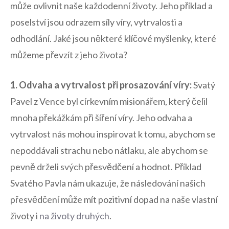
může ​ovlivnit ​naše ‍každodenní životy.‌ Jeho příklad a
poselství jsou ‍odrazem síly⁢ víry, vytrvalosti a
odhodlání. Jaké jsou některé klíčové myšlenky,⁢ které
můžeme převzít z jeho života?
1. Odvaha a vytrvalost⁢ při prosazování víry:
Svatý‌
Pavel z Vence byl církevním misionářem, který‌ čelil
mnoha překážkám ​při šíření⁤ víry. ⁢Jeho odvaha a
vytrvalost nás mohou inspirovat k tomu, ⁢abychom‍ se
nepoddávali⁢ strachu nebo ⁤nátlaku, ale abychom se
pevně drželi svých‌ přesvědčení a hodnot. Příklad
Svatého Pavla nám ukazuje, že následování ‍našich
přesvědčení může mít pozitivní dopad na ⁢naše vlastní
životy i
na⁤ životy druhých
.