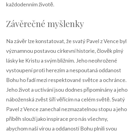
každodenním životě.
Závěrečné myšlenky
Na závěr lze konstatovat, že svatý Pavel z Vence ⁢byl
‌významnou postavou církevní historie, člověk plný
lásky ke Kristu‌ a⁤ svým bližním. Jeho neohrožené
vystoupení proti herezím a nespoutaná⁣ oddanost
Bohu ho řadí mezi respektované světce a ochránce.
Jeho život a uctívání⁢ jsou dodnes připomínány⁢ a jeho ​
náboženská zvěst šíří věřícím na celém světě.‌ Svatý
Pavel z Vence zanechal nezmazatelnou stopu a jeho
⁢příběh slouží jako inspirace pro ​nás ⁢všechny,
⁤abychom naší ‌vírou a oddaností Bohu plnili svou‌