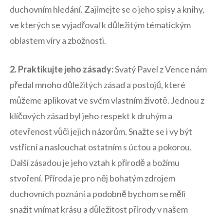
duchovním hledání. ‌Zajímejte ‍se o ‌jeho spisy a knihy,‌
ve kterých se vyjadřoval k ​důležitým tématickým
oblastem víry a zbožnosti.
2. Praktikujte jeho zásady:
Svatý Pavel z Vence nám
předal mnoho důležitých zásad a ⁣postojů, které
můžeme aplikovat ⁤ve svém vlastním životě. ‌Jednou ‍z
klíčových⁤ zásad byl jeho respekt k druhým‌ a‌
otevřenost vůči jejich ⁢názorům. Snažte‍ se ‍i vy být
vstřícní ⁤a ⁢naslouchat ostatním⁢ s ​úctou a pokorou.
Další zásadou je jeho vztah k přírodě a božímu
stvoření.‍ Příroda je ‌pro něj bohatým zdrojem
⁤duchovních poznání a podobně bychom ⁤se měli‌
snažit vnímat krásu​ a důležitost přírody v našem