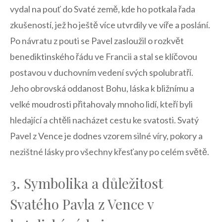
vydal na pouť‍ do ‌Svaté země, kde‍ ho​ potkala řada
zkušeností,⁤ jež ho ještě více utvrdily​ ve víře a poslání.
⁤Po návratu z pouti se‌ Pavel zasloužil ‌o‌ rozkvět
benediktinského řádu ‍ve Francii a stal ‍se klíčovou
⁢postavou ⁣v duchovním vedení svých spolubratří.
Jeho obrovská ‌oddanost‌ Bohu, láska k ⁢bližnímu⁢ a
velké⁢ moudrosti přitahovaly mnoho⁣ lidí,​ kteří byli
hledající a chtěli nacházet cestu ⁣ke svatosti.⁤ Svatý
Pavel ⁤z ‍Vence je dodnes vzorem silné ⁣víry, pokory a
nezištné ⁢lásky pro ‌všechny křesťany po celém světě.
3. Symbolika⁤ a důležitost
Svatého Pavla z Vence ⁤v