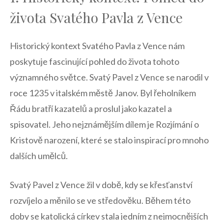
života Svatého⁢ Pavla‍ z Vence
Historický kontext Svatého Pavla​ z Vence nám
poskytuje fascinující pohled do ⁤života tohoto
významného‌ světce. Svatý Pavel ‍z Vence se narodil v
roce 1235 v italském městě⁢ Janov. Byl řeholníkem
Řádu bratří kazatelů a proslul jako ⁢kazatel a
spisovatel. Jeho nejznámějším dílem​ je Rozjímání ⁤o
⁤Kristově narození, které se stalo inspirací ‍pro mnoho
dalších umělců.
Svatý Pavel ​z Vence žil v⁤ době, ‌kdy se křesťanství
rozvíjelo a měnilo se⁢ ve středověku. Během této
‌doby⁤ se katolická církev stala jedním ‍z nejmocnějších‌