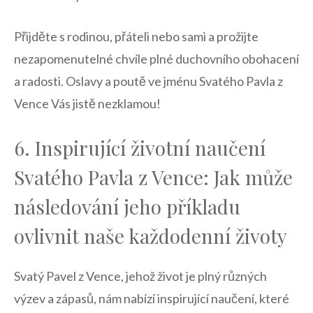
Přijděte ​s‌ rodinou, přáteli nebo ⁢sami a prožijte
nezapomenutelné chvíle plné ⁤duchovního obohacení
a radosti. Oslavy a poutě ve⁤ jménu ⁣Svatého‌ Pavla z
Vence Vás jistě nezklamou!
6. Inspirující životní naučení
Svatého Pavla z Vence: ⁢Jak může
následování jeho ⁤příkladu​
ovlivnit naše každodenní životy
Svatý Pavel z ⁢Vence, jehož život​ je plný různých
výzev a ⁤zápasů, nám nabízí inspirující naučení, které