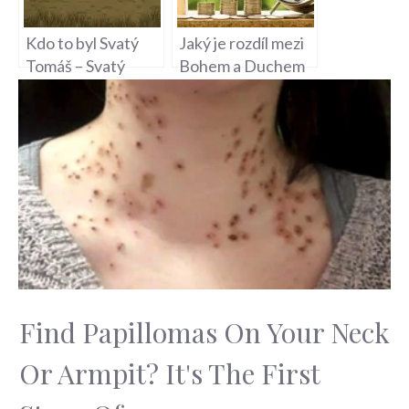
Kdo to byl Svatý
Jaký je rozdíl mezi
Tomáš – Svatý
Bohem a Duchem
Tomáš Akvinský a
Svatým –
Jeho Dílo
Teologická otázka
Find Papillomas On Your Neck
Or Armpit? It's The First