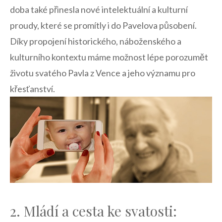
doba také přinesla nové intelektuální a ⁢kulturní
proudy, které se ‍promítly i do Pavelova působení.
Díky⁢ propojení historického, náboženského a
kulturního kontextu máme možnost⁢ lépe porozumět
životu svatého Pavla z ​Vence a jeho významu ‍pro‌
křesťanství.
2. Mládí a cesta ke svatosti: