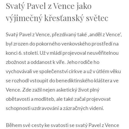
Svatý Pavel ⁤z​ Vence jako
výjimečný křesťanský světec
Svatý Pavel z⁢ Vence, přezdívaný také ‚anděl ‌z Vence‘, ​
byl zrozen do pokorného venkovského prostředí na
konci 6. století. Už v mládí projevoval neuvěřitelnou
zbožnost a oddanost ⁤k ⁢víře.​ Jeho rodiče ho
vychovávali ve společenství církve a už v útlém ‍věku
se rozhodl​ vstoupit do​ benediktinského ‍kláštera‍ ve
Vence. ‍Zde zažil nejen asketický​ život plný
obětavosti a modliteb, ale také‍ začal projevovat
schopnosti uzdravování ⁤a zázračných‍ videní.
Během své cesty⁤ ke svatosti‍ se ⁣svatý Pavel z Vence⁤