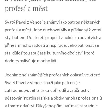
profesí a měst
Svatý Pavel z Vence ‍je známý jako patron⁤ některých
profesí a měst.⁣ Jeho duchovní‍ vliv a příkladný⁤ životní
styl během 16. století ‌propukl v několika odvětvích ⁣a
přinesl mnoho‍ radosti a inspirace. Jeho patronát‍ se
stal důležitou součástí kulturního‌ dědictví,⁤ které
dodnes ⁣ovlivňuje ⁣mnoho lidí.
Jedním z nejznámějších ‍profesních⁢ oblastí,​ ve které
Svatý Pavel z Vence slouží jako patron, je
zahradnictví. Jeho láska ⁢k přírodě ⁢a ⁤zručnost v
pěstování ⁣rostlin si získala obdiv‌ mnoha profesionálů
⁣v tomto odvětví. Díky ‍jeho přímluvě mají zahradníci