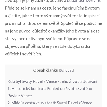
životopis je plný zážitků, odvahy a
oddanosti své víře
.
Přidejte‍ se⁢ k⁤ nám na cestu jeho fascinujícím životem
a zjistíte, jak se tento významný světec stal inspirací
pro mnoho lidí po celém ⁢světě. Společně se⁢ podíváme‌
na ⁤jeho původ, ‍důležité ​okamžiky ⁣jeho života ⁣a jak ⁢se
stal vysoce uctívaným světcem. Připravte ⁤se na
objevování⁢ příběhu,​ který⁢ se stále⁣ dotýká srdcí
věřících i nevěřících.
Obsah článku
[
Schovat
]
Kdo ⁤byl Svatý Pavel z Vence ‌- ⁤Jeho Život​ a Uctívání
1. Historický‌ kontext:​ Pohled do života Svatého⁢
Pavla‍ z Vence
2. Mládí a cesta ke svatosti: Svatý Pavel ⁤z​ Vence