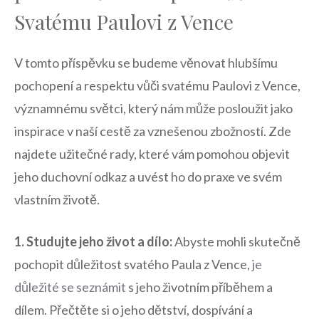
Svatému ‌Paulovi z⁤ Vence
V tomto příspěvku ⁤se budeme věnovat ⁣hlubšímu
pochopení a respektu ‍vůči‌ svatému Paulovi z Vence,
významnému světci, ‌který nám může posloužit jako
inspirace v naší cestě za vznešenou zbožností. Zde
najdete​ užitečné ⁢rady, ⁣které vám pomohou objevit
jeho ‍duchovní odkaz a uvést ho do praxe⁢ ve svém
vlastním ⁤životě.
1. Studujte jeho život ​a dílo:
Abyste mohli skutečně
pochopit důležitost ⁢svatého Paula z Vence,
je
důležité se seznámit
s jeho​ životním příběhem a
dílem. Přečtěte si o jeho dětství, dospívání a