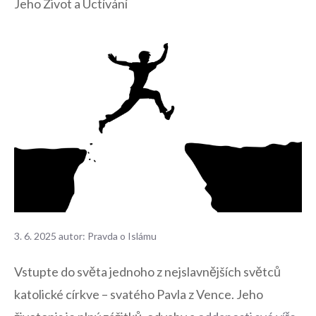
Jeho Život a Uctívání
3. 6. 2025
autor:
Pravda o Islámu
Vstupte do⁢ světa​ jednoho‍ z nejslavnějších světců
katolické církve – svatého⁤ Pavla‍ z Vence. Jeho