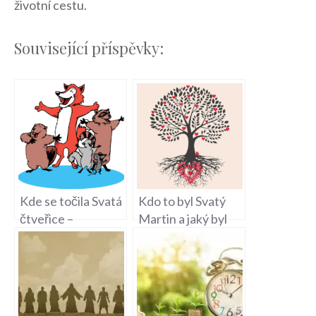
životní cestu.
Související příspěvky:
Kde se točila Svatá
Kdo to byl Svatý
čtveřice –
Martin a jaký byl
Natáčení klasické
jeho příběh?
komedie