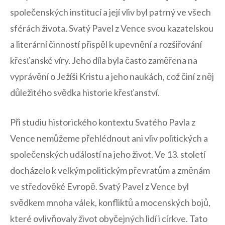
společenských ⁤institucí a​ její ⁢vliv byl patrný ‌ve ⁢všech
sférách života.⁤ Svatý Pavel⁢ z⁣ Vence svou‌ kazatelskou‌
a ⁢literární činností přispěl ​k upevnění a rozšiřování
⁤křesťanské víry. Jeho⁢ díla‌ byla často zaměřena ​na
vyprávění o Ježíši Kristu ⁢a‌ jeho naukách, což⁣ činí z ⁣něj
důležitého svědka historie ⁣křesťanství.
Při‌ studiu historického ⁤kontextu Svatého ‌Pavla⁢ z
Vence nemůžeme přehlédnout ‍ani vliv politických a
společenských událostí‌ na jeho život.‍ Ve 13. století
docházelo k velkým politickým převratům a změnám
ve středověké Evropě. Svatý Pavel z Vence byl
svědkem mnoha válek, konfliktů a mocenských⁤ bojů,
které ovlivňovaly ‍život‌ obyčejných lidí ‌i církve. Tato