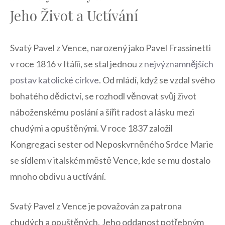
⁤Jeho Život​ a Uctívání
Svatý⁤ Pavel z ​Vence, narozený jako Pavel Frassinetti
⁤v ⁤roce 1816 v Itálii,​ se stal ​jednou z
nejvýznamnějších
⁤postav katolické​ církve
. Od mládí, když se​ vzdal svého
bohatého‌ dědictví, se⁣ rozhodl ⁤věnovat svůj život
náboženskému poslání a šířit radost a lásku mezi
chudými ⁤a⁢ opuštěnými. V roce⁤ 1837⁢ založil
Kongregaci ⁢sester od‌ Neposkvrněného ‌Srdce Marie
se sídlem ‍v italském městě Vence, kde ⁣se mu dostalo
mnoho obdivu a uctívání.
Svatý Pavel z Vence je⁤ považován ⁢za patrona
chudých a opuštěných. Jeho oddanost potřebným⁢