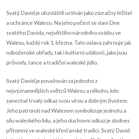
Svatý ​David je obzvláště ⁣uctíván jako zázračný léčitel
a ⁣ochránce Walesu. Na jeho ⁣počest se slaví ⁣Dne
svatého Davida, největšího‌ národního svátku ve
Walesu,‌ každý rok 1. ⁤března.‌ Tato oslava zahrnuje ‍jak
⁣náboženské ⁢obřady, tak i​ kulturní‌ události, jako jsou⁣
průvody, tance a tradiční​ waleské jídlo.
Svatý David je považován za jednoho z
nejvýznamnějších světců⁤ Walesu a někoho, ‌kdo
zanechal trvalý odkaz svou vírou ⁣a dobrým⁢ životem.‍
Jeho⁢ patronát nad ‍Walesem symbolizuje‍ jednotu⁢ a
sílu waleského lidu, a jeho duchovní odkaz ‍je dodnes
přítomný ve waleské⁣ křesťanské ⁢tradici. ⁤Svatý David