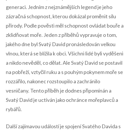
generaci.‍ Jedním​ z nejznámějších legend je jeho
zázračná schopnost,⁢ kterou dokázal proměnit sílu
přírody.⁣ Podle pověsti měl schopnost ​ovládat bouře ⁣a
zklidňovat moře. Jeden z​ příběhů‌ vypravuje‍ o⁤ tom,⁣
jakého dne ‌byl Svatý David pronásledován velkou ​
vlnou,​ která‌ se blížila k obci.⁢ Všichni‍ lidé byli⁢ vyděšeni
a nikdo nevěděl, co ⁣dělat. Ale Svatý David ‍se postavil
na pobřeží, vztyčil ruku‍ a‍ s pouhým⁢ pokynem moře ‍se
rozzářilo, nakonec rozstoupilo a zachránilo
‌vesničany.​ Tento příběh je dodnes připomínán ‌a
‌Svatý David je uctíván jako ochránce ​mořeplavců a
rybářů.
Další zajímavou⁢ událostí⁢ je spojení Svatého Davida s