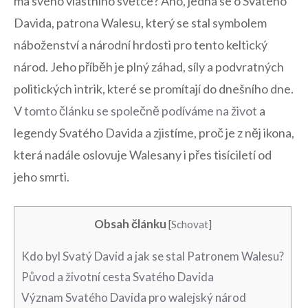
‍má svého vlastního světce? ​Ano, jedná‌ se ‌o Svatého
Davida, patrona Walesu, který se⁣ stal symbolem
⁤náboženství a⁤ národní hrdosti pro‌ tento ⁢keltický
národ. Jeho příběh ⁢je plný záhad, síly ⁤a podvratných
politických intrik, ⁢které se promítají do dnešního ⁣dne.
V
tomto článku⁤ se⁣ společně podíváme na ​život
a⁣
legendy Svatého ‌Davida a zjistíme, proč ⁣je⁢ z ​něj‍ ikona,
která nadále oslovuje Walesany ⁤i přes ⁣tisíciletí od
jeho smrti.
Obsah článku
[
Schovat
]
Kdo ⁤byl‍ Svatý ⁤David a jak se stal Patronem Walesu?
Původ a životní cesta Svatého Davida
Význam‌ Svatého Davida pro ⁢walejský národ