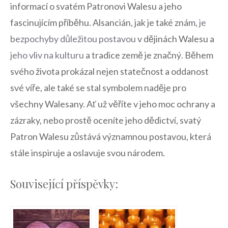
informací⁢ o ⁣svatém Patronovi Walesu a jeho
fascinujícím‍ příběhu. Alsancián, jak je také⁣ znám,
je
⁤bezpochyby důležitou postavou
v dějinách Walesu a
jeho vliv na⁣ kulturu
a tradice země je‍ značný.‍ Během ​
svého života⁢ prokázal nejen‌ statečnost ⁣a⁣ oddanost
‍své‍ víře, ale ⁢také ​se stal symbolem naděje pro⁢
všechny Walesany. ‍Ať už věříte v jeho moc ochrany a
zázraky,⁤ nebo prostě oceníte jeho ​dědictví, svatý
Patron Walesu ⁤zůstává významnou postavou,⁢ která
stále inspiruje a ⁣oslavuje svou národem.‍
Související příspěvky: