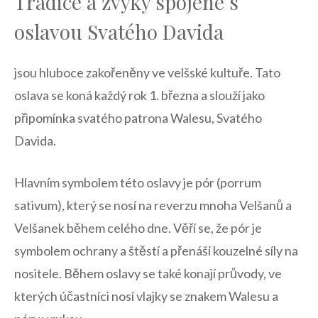
Tradice a⁤ zvyky spojené s
oslavou Svatého Davida
jsou hluboce zakořeněny ve velšské kultuře. Tato
oslava se koná každý rok 1. března ‌a ⁣slouží jako
připomínka svatého patrona Walesu, Svatého
‌Davida.
Hlavním symbolem této⁣ oslavy je‌ pór (porrum
sativum), který se nosí⁤ na ‌reverzu⁣ mnoha ​Velšanů a
Velšanek během celého‌ dne. Věří se, že pór ‍je
‍symbolem ‍ochrany‍ a štěstí‍ a přenáší⁢ kouzelné síly na
nositele. Během oslavy se také ⁢konají průvody, ⁢ve
kterých‍ účastníci⁤ nosí vlajky se ​znakem‌ Walesu a