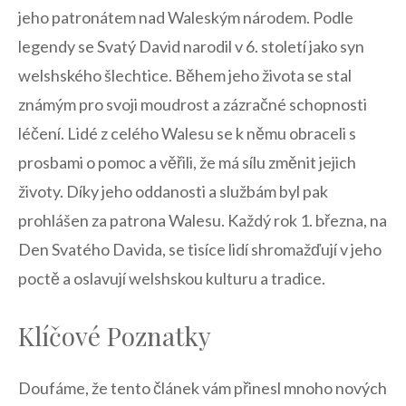
jeho ​patronátem nad⁣ Waleským⁢ národem. Podle
legendy⁣ se Svatý David narodil​ v 6.⁣ století ‌jako syn
welshského šlechtice. Během jeho života se stal
známým ​pro svoji⁢ moudrost a zázračné schopnosti
léčení. Lidé z celého Walesu se ⁢k němu obraceli s
prosbami o pomoc ‌a⁢ věřili, ⁤že má⁢ sílu změnit jejich
‍životy. Díky jeho⁣ oddanosti‍ a službám byl ⁤pak​
prohlášen za patrona⁣ Walesu. Každý rok ⁣1.‌ března, na⁤
Den Svatého⁣ Davida, se‌ tisíce lidí shromažďují v jeho
⁣poctě ‍a oslavují welshskou kulturu a ⁤tradice.
Klíčové Poznatky
Doufáme, že‌ tento článek vám⁢ přinesl mnoho⁤ nových