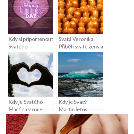
Kdy si připomenout
Svatá Veronika:
Svatého
Příběh svaté ženy a
Valentýna:
zázrak s rouškou
Romantický svátek
Kdy je Svatého
Kdy je Svatý
Martina v roce
Martin letos:
2019: Datum a
Datum tohoto
zvyky
významného
svátku