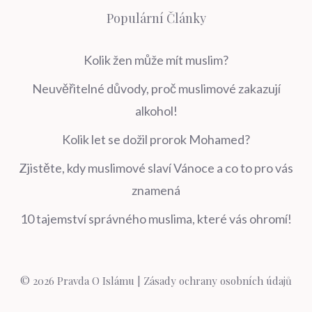
Populární Články
Kolik žen může mít muslim?
Neuvěřitelné důvody, proč muslimové zakazují
alkohol!
Kolik let se dožil prorok Mohamed?
Zjistěte, kdy muslimové slaví Vánoce a co to pro vás
znamená
10 tajemství správného muslima, které vás ohromí!
© 2026 Pravda O Islámu |
Zásady ochrany osobních údajů