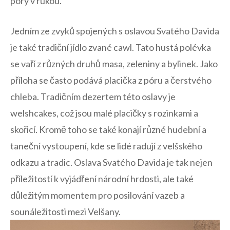
póry⁢ v rukou.​
Jedním ze zvyků⁢ spojených s ‍oslavou Svatého⁢ Davida​
je ‌také tradiční jídlo zvané cawl. Tato ⁣hustá polévka
⁤se vaří z různých druhů ‍masa, zeleniny a bylinek. Jako
příloha se ⁣často podává​ placička z póru a čerstvého‌
chleba. Tradičním dezertem této oslavy ‌je
welshcakes, což ⁣jsou malé⁤ placičky s rozinkami ⁣a
skořicí.⁢ Kromě toho ‌se​ také konají různé hudební a
taneční vystoupení, ‌kde se⁤ lidé ⁢radují z⁤ velšského
odkazu a tradic. Oslava Svatého Davida je tak nejen⁢
příležitostí ​k vyjádření národní ⁤hrdosti, ale také
důležitým ‍momentem pro⁣ posilování vazeb a
sounáležitosti mezi Velšany.