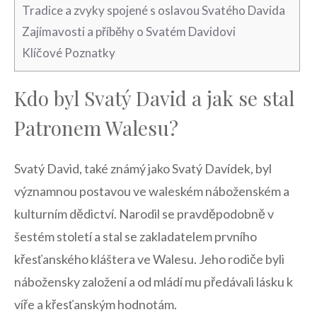
Tradice a⁤ zvyky spojené s oslavou Svatého Davida
Zajímavosti a příběhy⁢ o​ Svatém ⁣Davidovi
Klíčové Poznatky
Kdo ⁤byl‍ Svatý ⁤David a jak se stal
Patronem Walesu?
Svatý David, také známý jako⁣ Svatý Davídek,⁢ byl
významnou postavou ve waleském ‍náboženském a
kulturním dědictví. Narodil se ‌pravděpodobně v‌
šestém století​ a stal se⁤ zakladatelem prvního
křesťanského kláštera ⁤ve ​Walesu. ​Jeho⁣ rodiče ‍byli
nábožensky založení ‍a ‌od mládí mu ‍předávali lásku k
víře a křesťanským hodnotám.