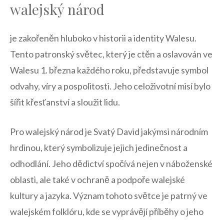
⁢walejský národ
je ⁤zakořeněn hluboko v historii‍ a identity Walesu.
Tento patronský světec, který je ctěn ​a oslavován ve⁢
Walesu 1.⁢ března‍ každého​ roku, představuje symbol
⁢odvahy, ‌víry a ⁢pospolitosti. Jeho celoživotní ‌misí bylo
⁣šířit křesťanství a sloužit ⁤lidu.
Pro walejský⁢ národ‍ je Svatý⁣ David jakýmsi národním
hrdinou, který ⁣symbolizuje ⁤jejich jedinečnost⁤ a
odhodlání. Jeho ⁤dědictví⁢ spočívá nejen v náboženské‍
oblasti, ‍ale také​ v ochraně a podpoře walejské
⁣kultury a jazyka. Význam tohoto světce je patrný⁤ ve
walejském folklóru, kde se vyprávějí příběhy o jeho