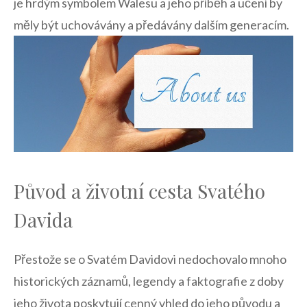
je‍ hrdým symbolem Walesu⁤ a jeho příběh a ⁢učení by
měly být uchovávány ‌a⁤ předávány dalším generacím.
Původ a životní cesta Svatého
Davida
Přestože se ​o Svatém Davidovi nedochovalo mnoho
historických záznamů, legendy a faktografie ⁤z doby
jeho života⁤ poskytují cenný⁢ vhled ⁤do jeho​ původu a ​