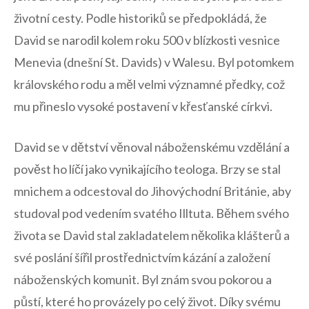
životní cesty. Podle historiků ‌se předpokládá,⁣ že⁣
David‌ se narodil kolem roku ⁣500 v blízkosti vesnice
⁤Menevia (dnešní St. Davids) v Walesu. Byl ⁢potomkem
královského rodu a měl velmi⁤ významné předky, což
mu přineslo ‌vysoké postavení ⁤v⁣ křesťanské církvi.
David⁤ se ⁢v‌ dětství věnoval náboženskému ⁤vzdělání a
pověst ho líčí jako vynikajícího teologa.⁤ Brzy se stal
mnichem a odcestoval‍ do ⁤Jihovýchodní Británie, aby
‌studoval pod vedením svatého Illtuta. Během svého​
života ‍se David​ stal zakladatelem několika klášterů⁤ a
své poslání⁣ šířil prostřednictvím kázání a ‍založení
náboženských ​komunit. Byl znám​ svou pokorou a
půstí, které ho ‍provázely po celý život. Díky‌ svému