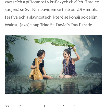
zázracích ​a přítomnost v kritických‍ chvílích.⁤ Tradice
spojená ⁤se Svatým Davidem se také odráží ⁢v‍ mnoha
festivalech a slavnostech,​ které se ⁤konají po celém
⁢Walesu, jako je například St. David’s ⁣Day‌ Parade.