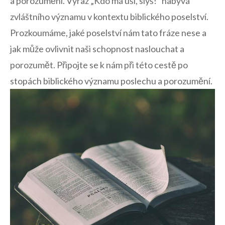
a porozumění. Výraz „Kdo má uši, ⁤slyš!“ nabývá⁢
zvláštního‍ významu v kontextu biblického poselství.
Prozkoumáme, jaké⁢ poselství nám tato ⁢fráze nese a‍
jak ‌může ovlivnit naši schopnost ​naslouchat a
porozumět. Připojte ⁢se k‍ nám ‍při této cestě po‌
stopách biblického významu poslechu a porozumění.