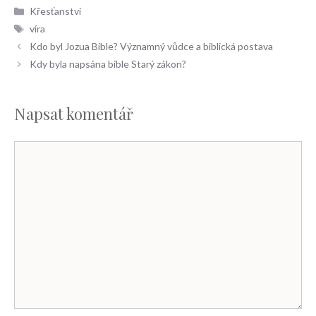
Rubriky
Křesťanství
Štítky
víra
Kdo byl Jozua Bible? Významný vůdce a biblická postava
Kdy byla napsána bible Starý zákon?
Napsat komentář
Komentář