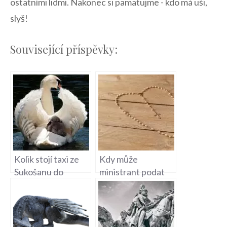
ostatními⁢ lidmi. Nakonec si ​pamatujme⁣ -​ kdo ‌má uši,
slyš!
Související příspěvky:
Kolik stojí taxi ze
Kdy může
Sukošanu do
ministrant podat
Svatého Petra –
Svaté přijímání na
Doprava na
mši svaté?
Chorvatském
Ostrově