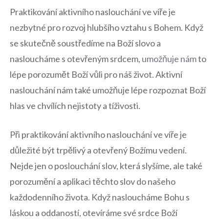
Praktikování aktivního naslouchání ve víře je
nezbytné pro rozvoj hlubšího⁣ vztahu s Bohem. Když
se skutečně soustředíme na Boží slovo a
nasloucháme s otevřeným srdcem,
umožňuje nám
to
lépe porozumět Boží vůli pro ⁣náš život. Aktivní
naslouchání nám ⁢také umožňuje lépe rozpoznat Boží
hlas ⁢ve chvílích ⁢nejistoty a tíživosti.
Při praktikování aktivního naslouchání ve víře je
důležité ⁤být trpělivý a‌ otevřený Božímu vedení.
Nejde ​jen o poslouchání slov, která slyšíme, ale také
porozumění a aplikaci těchto slov do našeho
každodenního života. Když nasloucháme Bohu s⁣
láskou‍ a​ oddaností, ​otevíráme své srdce Boží