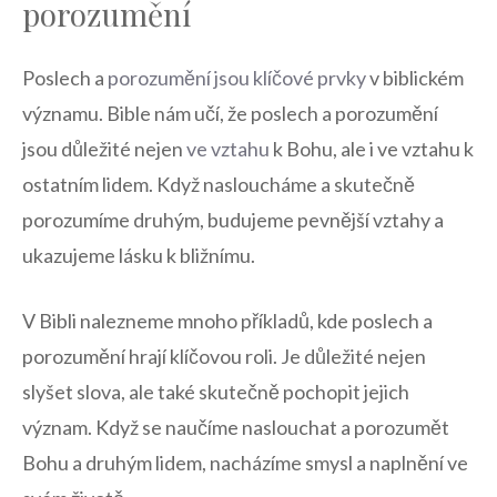
porozumění
Poslech ⁤a
porozumění jsou klíčové⁢ prvky
v biblickém
významu. Bible nám učí, že poslech a porozumění
jsou důležité nejen
ve vztahu
k Bohu, ale‍ i ve vztahu k
ostatním lidem. Když nasloucháme a skutečně
⁤porozumíme druhým, budujeme pevnější vztahy a
‍ukazujeme lásku⁤ k ⁣bližnímu.
V ⁢Bibli nalezneme mnoho‌ příkladů, kde poslech a
porozumění hrají klíčovou roli. Je důležité ⁢nejen
⁢slyšet slova, ale také skutečně‌ pochopit ⁤jejich
význam. ‍Když se ⁢naučíme naslouchat​ a​ porozumět
Bohu a druhým lidem, nacházíme⁢ smysl a naplnění⁢ ve