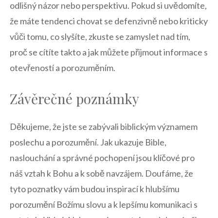
odlišný ​názor nebo perspektivu. ⁣Pokud si uvědomíte,
že⁣ máte ⁤tendenci ⁤chovat se defenzivně nebo kriticky
vůči tomu, co slyšíte, zkuste se ‌zamyslet nad⁢ tím,
proč se cítíte ‍takto a jak můžete přijmout ⁤informace s
otevřeností a porozuměním.
Závěrečné poznámky
Děkujeme, že jste se ⁢zabývali biblickým​ významem
poslechu a porozumění. Jak ukazuje ‍Bible,
naslouchání a správné pochopení⁤ jsou klíčové pro
náš​ vztah k Bohu a k sobě navzájem. ⁤Doufáme, že
tyto poznatky vám budou inspirací k⁣ hlubšímu⁢
porozumění Božímu ‌slovu a k lepšímu komunikaci s