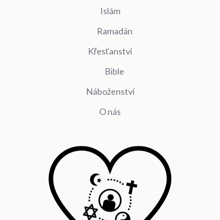
Islám
Ramadán
Křesťanství
Bible
Náboženství
O nás