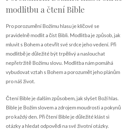
modlitbu a čtení Bible
Pro porozumění Božímu hlasu je klíčové se
pravidelně⁤ modlit a číst Bibli. Modlitba je způsob, jak
mluvit s Bohem a otevřít své srdce jeho vedení. Při
modlitbě je⁤ důležité být trpělivý a naslouchat
nepřetržitě ‍Božímu slovu. Modlitba nám pomáhá
vybudovat⁢ vztah s Bohem a porozumět ​jeho‍ plánům
pro náš život.
Čtení Bible je dalším způsobem,⁢ jak slyšet Boží hlas.
Bible je Božím slovem a zdrojem moudrosti a​ pokynů
pro každý den. Při čtení Bible je‌ důležité klást si
otázky ‌a hledat odpovědi na své‌ životní otázky.