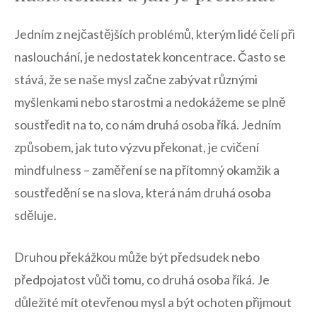
Jedním z ⁣nejčastějších problémů,​ kterým lidé čelí ⁣při
naslouchání, je nedostatek koncentrace. Často se
stává, že se naše mysl začne zabývat ‍různými
myšlenkami nebo starostmi a nedokážeme se ‍plně
soustředit na to, co nám druhá ⁣osoba říká. Jedním
způsobem, jak‌ tuto výzvu překonat, je cvičení ​
mindfulness – zaměření se na přítomný okamžik⁤ a
⁣soustředění se⁢ na‍ slova, která‌ nám‌ druhá osoba
sděluje.
Druhou překážkou⁤ může být předsudek ‍nebo
předpojatost vůči tomu, ⁢co druhá osoba říká. ⁣Je
důležité mít otevřenou‍ mysl a ​být ochoten⁤ přijmout‍