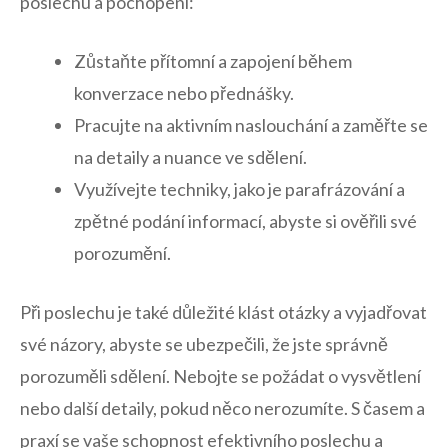
poslechu a pochopení:
Zůstaňte přítomní a zapojení během
konverzace nebo přednášky.
Pracujte na aktivním naslouchání ⁢a zaměřte⁣ se⁣
na detaily ‌a​ nuance ve sdělení.
Využívejte⁤ techniky, jako je parafrázování⁤ a⁤
zpětné ‌podání ​informací, abyste si ověřili ‍své
porozumění.
Při⁢ poslechu ⁤je také důležité klást otázky a ‌vyjadřovat
své názory, abyste‌ se⁣ ubezpečili,⁣ že jste⁣ správně
porozuměli sdělení. Nebojte se ‌požádat o vysvětlení
nebo další detaily, ​pokud něco‍ nerozumíte. S⁣ časem a
praxí se vaše schopnost efektivního⁣ poslechu a