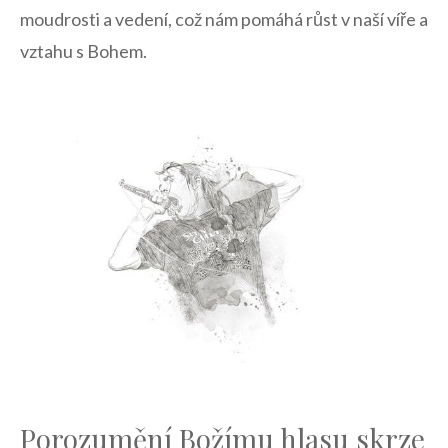
moudrosti a vedení, což nám pomáhá růst v ⁢naší ​víře a
vztahu s ‍Bohem.
Porozumění ⁢Božímu hlasu skrze