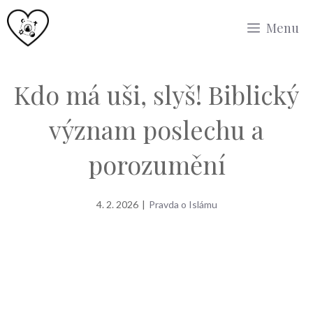
Přeskočit
Menu
na
obsah
Kdo má uši, slyš! Biblický
význam poslechu a
porozumění
4. 2. 2026
|
Pravda o Islámu