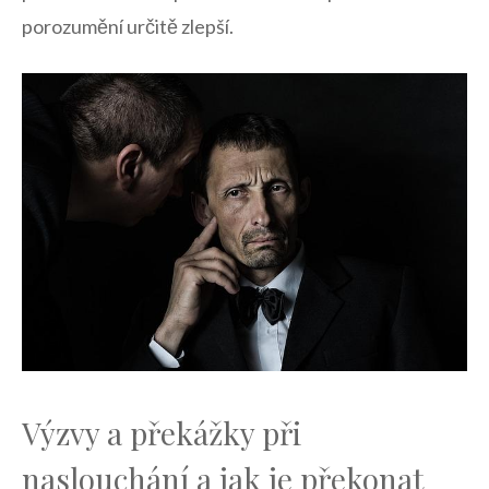
porozumění určitě zlepší.
Výzvy a ‍překážky při
naslouchání a jak je překonat