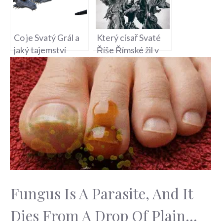
Co je Svatý Grál a
Který císař Svaté
jaký tajemství
Říše Římské žil v
ukrývá tato
Praze – Historická
legenda?
Událost
Fungus Is A Parasite, And It
Dies From A Drop Of Plain...