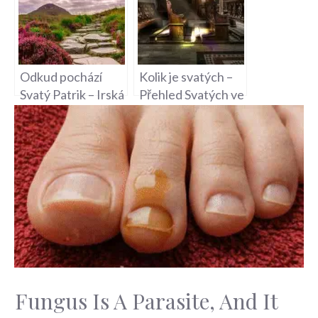
Odkud pochází
Kolik je svatých –
Svatý Patrik – Irská
Přehled Svatých ve
Legenda
Křesťanství
Fungus Is A Parasite, And It