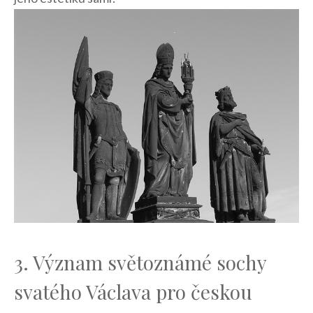
3. Význam ⁣světoznámé sochy
svatého ⁣Václava pro českou