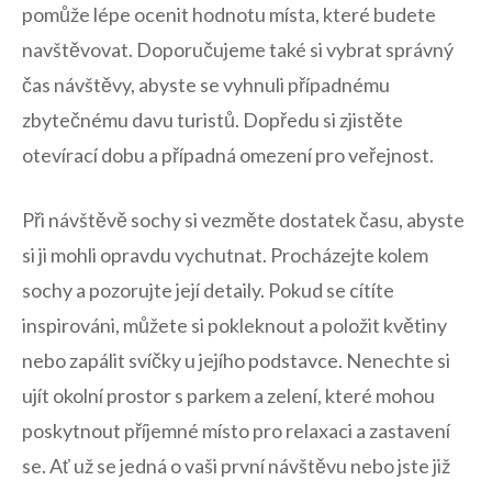
pomůže lépe ocenit hodnotu ‍místa, které budete
navštěvovat. Doporučujeme‍ také‌ si vybrat správný
čas návštěvy, ​abyste ⁤se⁢ vyhnuli případnému⁣
zbytečnému davu turistů. Dopředu si ‍zjistěte
otevírací ⁤dobu a případná omezení pro veřejnost.
Při ⁢návštěvě sochy si vezměte dostatek času, abyste
si ji mohli opravdu vychutnat. Procházejte kolem
sochy a pozorujte její‌ detaily. ⁢Pokud ‍se cítíte‍
inspirováni, můžete⁣ si pokleknout a​ položit⁤ květiny‍
nebo⁤ zapálit svíčky u jejího podstavce. Nenechte si
⁢ujít okolní ​prostor s parkem ‍a ⁤zelení, ⁢které mohou
poskytnout příjemné místo ⁢pro relaxaci a‌ zastavení
se. ⁢Ať už ⁢se jedná o vaši první návštěvu nebo⁤ jste​ již