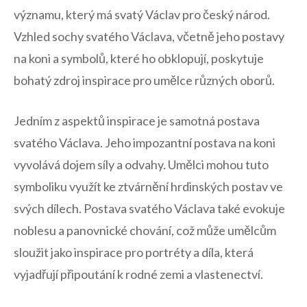
významu, který má svatý​ Václav⁣ pro český národ.
Vzhled sochy svatého Václava, ‌včetně jeho postavy
na⁢ koni ⁣a‍ symbolů,⁢ které ho ⁣obklopují, ⁢poskytuje
⁢bohatý zdroj ⁤inspirace pro umělce různých oborů.
Jedním z aspektů‍ inspirace ​je samotná postava
⁤svatého‌ Václava. Jeho‍ impozantní postava na ‍koni
vyvolává dojem⁢ síly‌ a odvahy. Umělci mohou tuto
symboliku využít ke ⁣ztvárnění hrdinských‌ postav ve
svých​ dílech. Postava svatého Václava také evokuje
noblesu a panovnické chování, což⁣ může ⁣umělcům⁤
sloužit jako inspirace‌ pro portréty a‌ díla, která‌
vyjadřují připoutání‍ k rodné zemi a vlastenectví.