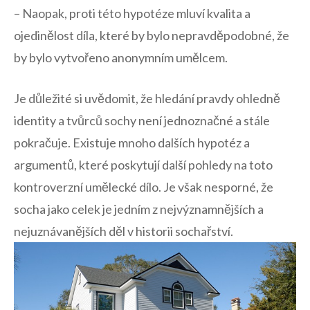
– Naopak, proti ⁤této hypotéze ⁢mluví‍ kvalita‍ a​
ojedinělost díla, které by bylo nepravděpodobné, že‌
by bylo vytvořeno anonymním umělcem.
Je důležité‍ si uvědomit, že ‌hledání pravdy ohledně
‍identity a tvůrců sochy není jednoznačné a stále
pokračuje. Existuje mnoho⁢ dalších hypotéz a⁢
argumentů, které poskytují další ​pohledy⁤ na toto ​
kontroverzní‍ umělecké dílo. Je však ​nesporné, že
socha jako celek je jedním z nejvýznamnějších a
nejuznávanějších ⁣děl v historii sochařství.