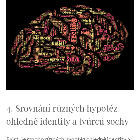
4. Srovnání různých​ hypotéz
ohledně‌ identity a tvůrců sochy
Existuje ⁤mnoho ‌různých hypotéz ‌ohledně identity a