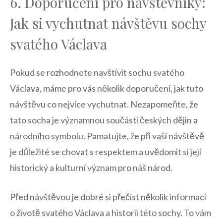
6.⁢ Doporučení ⁢pro návštěvníky:
Jak si vychutnat návštěvu sochy
svatého Václava
Pokud se rozhodnete navštívit sochu svatého
Václava, máme pro vás několik doporučení, jak ⁢tuto‍
návštěvu ​co‍ nejvíce vychutnat. ⁢Nezapomeňte, že
tato socha je významnou součástí českých dějin a
národního symbolu. Pamatujte,‍ že při ⁣vaší ⁢návštěvě
je důležité se‍ chovat s‌ respektem ⁤a uvědomit si její
historický a kulturní význam pro náš národ.
Před návštěvou ‍je dobré⁣ si přečíst ‍několik‍ informací
o ⁤životě svatého Václava‍ a historii této sochy. To vám