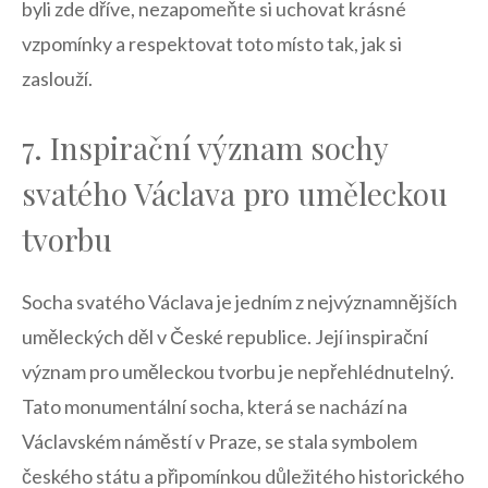
byli zde dříve, nezapomeňte​ si uchovat krásné
vzpomínky a respektovat toto ⁣místo​ tak, jak ⁤si⁤
zaslouží.
7. ⁢Inspirační význam sochy
svatého Václava pro uměleckou⁤
tvorbu
Socha svatého Václava je‌ jedním ​z nejvýznamnějších
uměleckých děl v‌ České ‌republice. Její⁣ inspirační
význam pro‍ uměleckou​ tvorbu je nepřehlédnutelný.
Tato monumentální socha, která se nachází na
Václavském náměstí v‌ Praze, se stala symbolem
českého státu⁤ a připomínkou důležitého historického