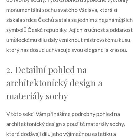
monumentální sochu ​svatého Václava, která⁤ si
získala srdce Čechů ⁤a ​stala ⁤se ⁤jedním z nejznámějších
⁣symbolů České republiky. Jejich zručnost a oddanost‍
uměleckému dílu daly vzniknout mistrovskému ⁣kusu,
který​ nás⁤ dosud uchvacuje svou ⁣elegancí a⁣ krásou.
2.⁢ Detailní ⁤pohled na
architektonický⁤ design ⁣a⁢
materiály sochy
V této⁣ sekci Vám ⁣přinášíme podrobný pohled na
architektonický design a použité materiály sochy,
které‍ dodávají dílu jeho výjimečnou estetiku a