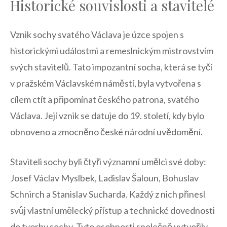
Historické souvislosti a stavitelé
Vznik⁣ sochy svatého Václava je úzce spojen s
historickými‌ událostmi a remeslnickým‌ mistrovstvím‍
svých stavitelů. Tato impozantní ⁣socha, ⁢která se tyčí‌
v pražském ⁢Václavském náměstí, byla‌ vytvořena⁣ s⁣
cílem ‍ctít a připomínat českého patrona, svatého
Václava. Její‌ vznik se datuje do 19. století, kdy bylo ​
obnoveno ⁣a ⁣zmocněno české ⁢národní ‌uvědomění.
Staviteli sochy byli ⁤čtyři​ významní umělci své doby:
Josef Václav Myslbek, Ladislav Šaloun, Bohuslav
Schnirch a Stanislav Sucharda. Každý z ​nich přinesl
svůj vlastní umělecký přístup a technické dovednosti
do tvorby sochy. Tyto osobnosti⁣ společně vytvořily