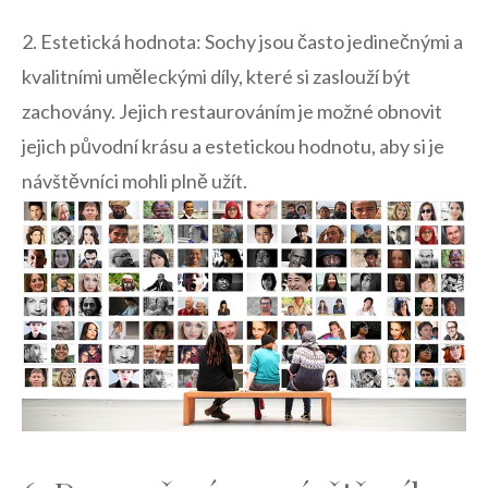
2.‍ Estetická hodnota: Sochy jsou často ‍jedinečnými a
⁣kvalitními uměleckými díly, které si zaslouží‌ být
zachovány. Jejich restaurováním je možné obnovit
jejich původní krásu​ a estetickou ⁤hodnotu, aby si je
návštěvníci mohli plně užít.