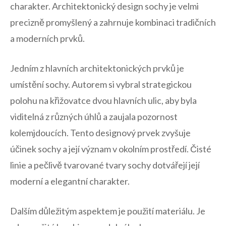
charakter. Architektonický design ‍sochy je velmi
precizně promyšlený a‌ zahrnuje kombinaci‍ tradičních
⁣a moderních prvků.
Jedním z ​hlavních architektonických prvků‍ je
umístění sochy. Autorem si vybral strategickou
polohu na křižovatce dvou⁣ hlavních ulic, aby ‍byla
viditelná ​z ⁤různých úhlů a zaujala pozornost
kolemjdoucích. Tento designový prvek zvyšuje
účinek sochy ‍a její‍ význam v okolním⁢ prostředí. Čisté ​
linie a ​pečlivě tvarované tvary sochy ⁣dotvářejí její​
moderní a ‍elegantní charakter.
Dalším důležitým aspektem je použití materiálu. Je