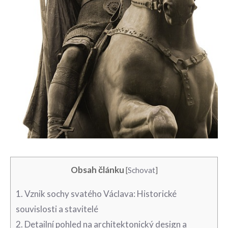
Obsah článku
[
Schovat
]
1. ⁤Vznik⁣ sochy svatého Václava: Historické
souvislosti a stavitelé
2.⁢ Detailní ⁤pohled na architektonický⁤ design ⁣a⁢