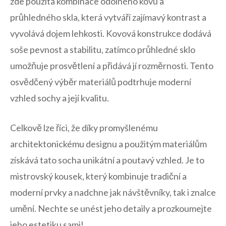
zde použitá kombinace odolného kovu a
průhledného⁢ skla, ‌která vytváří ‍zajímavý ⁣kontrast‍ a
vyvolává ⁤dojem lehkosti. ​Kovová konstrukce dodává​
soše pevnost a​ stabilitu, zatímco průhledné sklo
umožňuje prosvětlení a přidává jí rozměrnosti.‍ Tento
osvědčený výběr materiálů ⁤podtrhuje moderní
vzhled sochy ⁤a její kvalitu.
Celkově ⁢lze říci, ​že‍ díky promyšlenému⁤
architektonickému⁢ designu​ a použitým materiálům
získává tato socha unikátní a poutavý vzhled. Je to
mistrovský kousek, který kombinuje tradiční‌ a⁤
moderní‌ prvky a nadchne jak ​návštěvníky, tak i znalce
umění. Nechte se unést jeho detaily a prozkoumejte‍
jeho⁣ estetiku sami!