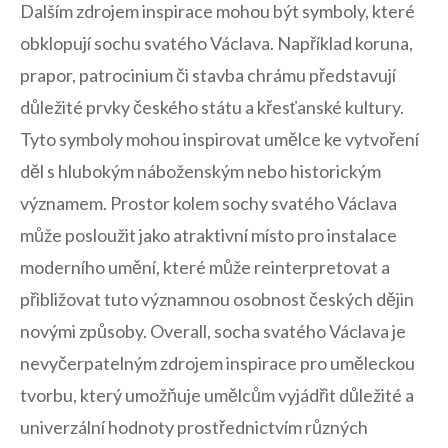
Dalším zdrojem ‍inspirace‌ mohou být ⁢symboly, které
obklopují sochu svatého​ Václava. Například koruna,
prapor, ‍patrocinium či‌ stavba chrámu představují
důležité prvky ⁤českého státu ⁢a⁤ křesťanské ‍kultury.
Tyto ​symboly​ mohou inspirovat umělce‍ ke ⁣vytvoření
děl s hlubokým náboženským nebo⁤ historickým⁣
významem. Prostor ⁤kolem sochy svatého Václava
může posloužit‍ jako atraktivní⁤ místo pro ⁢instalace
moderního ​umění, které⁣ může reinterpretovat a
přibližovat tuto významnou osobnost českých dějin
novými způsoby. Overall, socha svatého ⁣Václava ⁢je
nevyčerpatelným zdrojem inspirace‍ pro‍ uměleckou
tvorbu, ‍který ‌umožňuje⁤ umělcům vyjádřit⁣ důležité a
univerzální hodnoty​ prostřednictvím ⁤různých