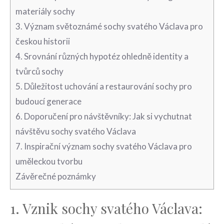
materiály sochy
3. Význam ⁣světoznámé sochy svatého ⁣Václava pro
českou historii
4. Srovnání různých​ hypotéz ohledně‌ identity a
tvůrců sochy
5.‍ Důležitost uchování a restaurování sochy pro
budoucí ‍generace
6.⁢ Doporučení ⁢pro návštěvníky: Jak si vychutnat
návštěvu sochy svatého Václava
7. ⁢Inspirační význam sochy svatého Václava pro
uměleckou⁤ tvorbu
Závěrečné poznámky
1. ⁤Vznik⁣ sochy svatého Václava: