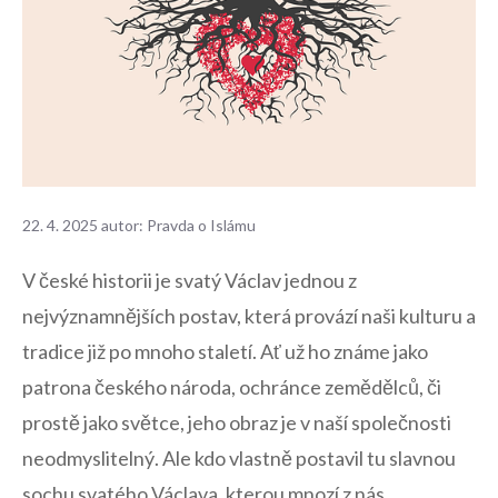
22. 4. 2025
autor:
Pravda o Islámu
V české historii je svatý ⁢Václav jednou z‍
nejvýznamnějších⁤ postav, která provází naši kulturu ‌a
tradice ⁤již po mnoho staletí. Ať už ho známe ⁢jako​
patrona českého ‌národa, ochránce ⁤zemědělců, či
⁢prostě jako ⁣světce, ⁤jeho obraz je v naší ⁤společnosti
‌neodmyslitelný. Ale kdo vlastně postavil ⁢tu slavnou‍
sochu svatého Václava, kterou mnozí z ​nás