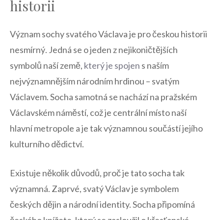
historii
Význam sochy ‍svatého​ Václava je pro ‌českou historii
nesmírný. Jedná se o jeden z nejikoničtějších
symbolů naší⁣ země,
který⁣ je ‌spojen
s naším
nejvýznamnějším národním hrdinou – svatým
Václavem. ⁣Socha samotná se nachází na pražském
Václavském náměstí, což je centrální místo naší
⁤hlavní metropole ⁢a ⁣je⁤ tak významnou součástí jejího
kulturního ⁢dědictví.
Existuje ⁣několik⁢ důvodů, proč⁢ je⁢ tato socha tak⁢
významná. Zaprvé, svatý Václav‌ je ‌symbolem
českých​ dějin⁢ a národní identity. Socha připomíná
českého ‌knížete, který se zasloužil o křesťanské