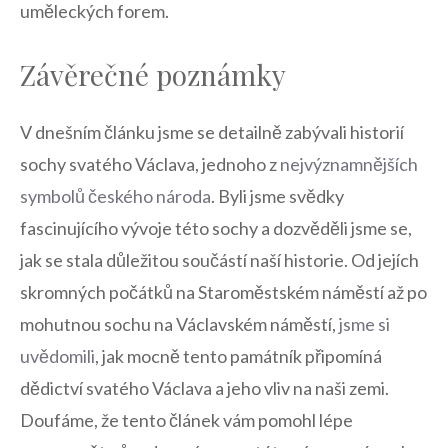
uměleckých forem.
Závěrečné poznámky
V dnešním⁣ článku jsme se detailně zabývali historií⁤
sochy svatého Václava, jednoho z
nejvýznamnějších‌
symbolů českého ‍národa
. Byli jsme‍ svědky‍
fascinujícího vývoje této sochy a ⁣dozvěděli jsme se,
jak se stala⁤ důležitou součástí naší historie. Od jejích
skromných počátků na ⁣Staroměstském ⁤náměstí až po
mohutnou ⁣sochu‍ na Václavském náměstí,
jsme si
uvědomili
, jak mocně ​tento⁣ památník připomíná
dědictví svatého Václava a jeho vliv na naši zemi.
Doufáme, že ‌tento článek vám pomohl lépe