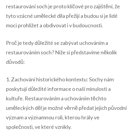
restaurování soch ​je‌ proto klíčové pro zajištění, ⁢že
tyto vzácné‌ umělecké díla přežijí a budou ⁣si je⁤ lidé
moci prohlížet​ a obdivovat i v budoucnosti.
Proč je tedy důležité se zabývat uchováním ⁢a
restaurováním soch?⁢ Níže si představíme několik
důvodů:
1. ​Zachování ​historického kontextu: Sochy nám
poskytují důležité informace o naší minulosti a
kultuře. Restaurováním a uchováním těchto
‌uměleckých děl je možné věrně⁤ předat jejich​ původní
význam ⁤a významnou roli, kterou hrály ve
společnosti, ve ​které⁢ vznikly.