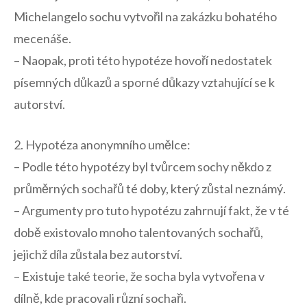
Michelangelo⁢ sochu vytvořil na zakázku bohatého
mecenáše.
– Naopak,‍ proti této hypotéze​ hovoří nedostatek
písemných důkazů ‌a sporné ​důkazy‌ vztahující se k
autorství.
2. Hypotéza anonymního umělce:
– Podle této hypotézy‌ byl⁤ tvůrcem sochy někdo z
průměrných ​sochařů té doby,‍ který zůstal neznámý.
– Argumenty pro tuto hypotézu⁤ zahrnují ‍fakt, že v⁢ té
době existovalo mnoho talentovaných sochařů,
jejichž díla zůstala bez autorství.
– Existuje také teorie, že ​socha byla vytvořena v
⁤dílně,⁢ kde pracovali různí sochaři.