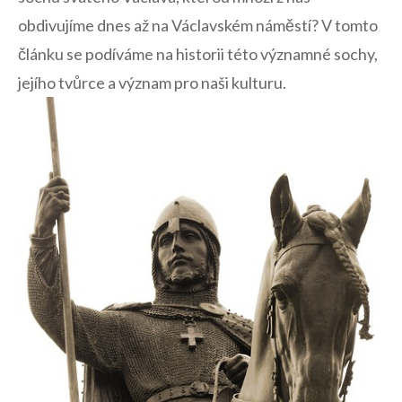
⁣obdivujíme dnes‌ až na⁣ Václavském ⁢náměstí? ⁣V tomto
článku se podíváme na historii této významné sochy,
jejího​ tvůrce⁣ a význam pro naši kulturu.