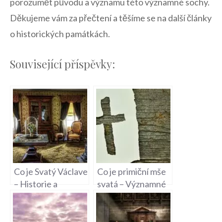
porozumět původu ⁣a významu ‍této významné sochy.
Děkujeme ⁤vám za přečtení⁤ a těšíme se na⁢ další články
o ⁢historických památkách.
Související příspěvky:
Co je Svatý Václave
Co je primiční mše
– Historie a
svatá – Významné
křesťanský význam
události v
kněžském životě