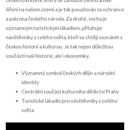
šíření⁢ na našem území a je tak‍ považován‌ za ‍ochránce
a patrona⁢ českého národa. ⁤Za druhé, socha je ​
významným turistickým ⁢lákadlem,‌ přitahuje
návštěvníky z celého světa, kteří se chtějí seznámit s
českou historií a kulturou. Je tak nejen‍ důležitou‍
součástí naší historie, ale i ekonomiky.
Významný symbol českých ​dějin a⁢ národní
identity
Centrální součást kulturního dědictví ⁢Prahy
Turistické ‍lákadlo pro návštěvníky z celého
světa