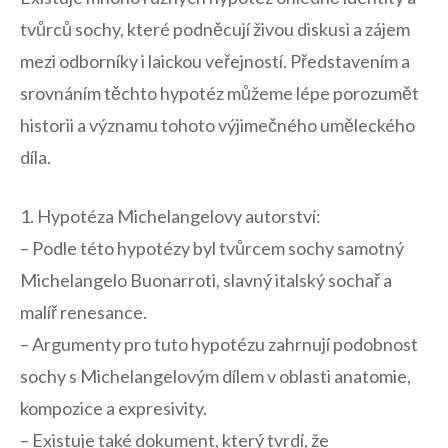
tvůrců sochy, které podněcují⁤ živou ‍diskusi a⁣ zájem
mezi odborníky i ‌laickou veřejností. Představením ‍a
srovnáním těchto ⁣hypotéz můžeme⁣ lépe⁤ porozumět
historii a významu tohoto výjimečného⁣ uměleckého
díla.
1. ⁢Hypotéza Michelangelovy⁣ autorství:
– ‍Podle této hypotézy byl⁤ tvůrcem sochy ⁣samotný⁤
Michelangelo Buonarroti, slavný italský sochař a
⁣malíř renesance.
– Argumenty pro tuto hypotézu zahrnují ⁤podobnost
‌sochy ​s Michelangelovým dílem v oblasti anatomie,
kompozice a expresivity.
– Existuje‍ také dokument, který tvrdí, že