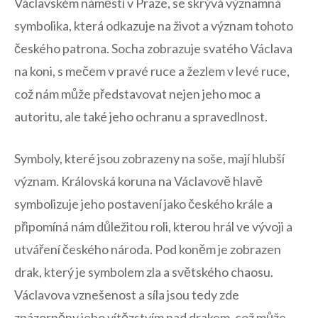
Václavském náměstí v ​Praze, se skrývá významná
symbolika, která odkazuje na život‌ a‍ význam tohoto
českého patrona. ​Socha zobrazuje⁢ svatého Václava
na koni, s mečem v pravé ruce a⁣ žezlem v levé ‌ruce,
což nám může představovat nejen ​jeho moc a
⁤autoritu, ale také jeho ochranu a spravedlnost.
Symboly, které jsou zobrazeny na soše,‍ mají hlubší
význam. Královská koruna ‍na Václavově hlavě
symbolizuje jeho⁤ postavení ‌jako českého krále a
připomíná nám ‍důležitou roli,⁢ kterou hrál ve vývoji a
utváření českého ⁣národa. Pod koněm je zobrazen
drak, který je symbolem zla a světského chaosu.
‌Václavova vznešenost ⁣a síla jsou‍ tedy zde
znázorněny jeho vítězstvím nad​ drakem,​ což ⁢může