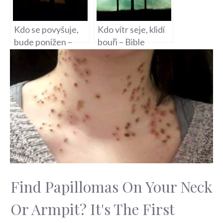
Kdo se povyšuje,
Kdo vítr seje, klidí
bude ponížen –
bouři – Bible
Biblická
stránka o vlivu
perspektiva na
našich činů
pokoru
Find Papillomas On Your Neck
Or Armpit? It's The First