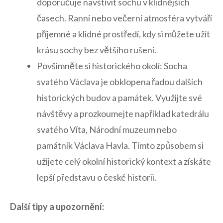
doporučuje navštívit sochu​ v klidnějších
časech. Ranní nebo večerní atmosféra vytváří
příjemné a klidné ‌prostředí, kdy si⁣ můžete užít
krásu sochy bez většího⁢ rušení.
Povšimněte si historického okolí: Socha
svatého Václava je obklopena ⁤řadou⁣ dalších
historických budov a památek.⁢ Využijte své
návštěvy a prozkoumejte například katedrálu
svatého⁤ Víta, Národní ‌muzeum nebo
‌památník Václava Havla. Tímto způsobem ⁢si‍
užijete celý okolní historický kontext a získáte
lepší představu ‌o české historii.
Další tipy a upozornění: