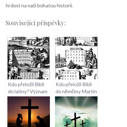
hrdost na ⁣naši​ bohatou historii.
Související příspěvky:
Kdo přeložil Bibli
Kdo přeložil Bibli
do latiny? Význam
do němčiny Martin
latinských překladů
Luther? Lutherův
Svatého písma
překlad a jeho vliv