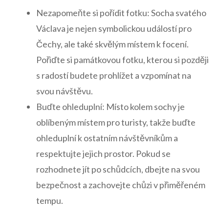
Nezapomeňte si pořídit fotku: Socha ⁤svatého ​
Václava je nejen symbolickou ‍událostí⁤ pro
⁤Čechy, ale také skvělým místem k focení.
‌Pořiďte si památkovou fotku, kterou ⁣si ⁢později
s radostí budete prohlížet a vzpomínat ‍na
svou návštěvu.
Buďte ohleduplní: Místo​ kolem sochy je
⁣oblíbeným místem ⁢pro ‌turisty, takže buďte
ohleduplní k ostatním návštěvníkům a
respektujte ⁢jejich prostor. Pokud se
rozhodnete jít po‌ schůdcích, dbejte na ‍svou
bezpečnost a ⁣zachovejte chůzi v přiměřeném
tempu.