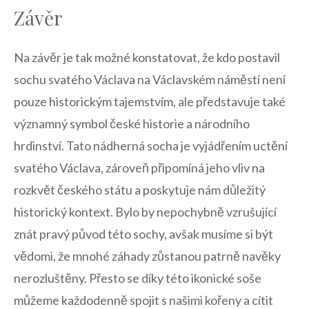
Závěr
Na závěr je tak⁤ možné konstatovat, že kdo postavil
sochu svatého Václava na Václavském náměstí ⁢není
‍pouze historickým‍ tajemstvím, ale představuje také
významný symbol české‌ historie a ​národního‌
hrdinství. ​Tato nádherná socha ⁣je vyjádřením uctění
svatého Václava, zároveň připomíná jeho⁢ vliv na
rozkvět českého státu a poskytuje nám důležitý
historický kontext. ‍Bylo by ⁣nepochybně vzrušující
znát pravý původ této sochy, avšak musíme si být⁢
vědomi, že mnohé záhady zůstanou patrně navěky
nerozluštěny. Přesto se díky této ikonické soše
můžeme ‍každodenně spojit s⁤ našimi kořeny a cítit