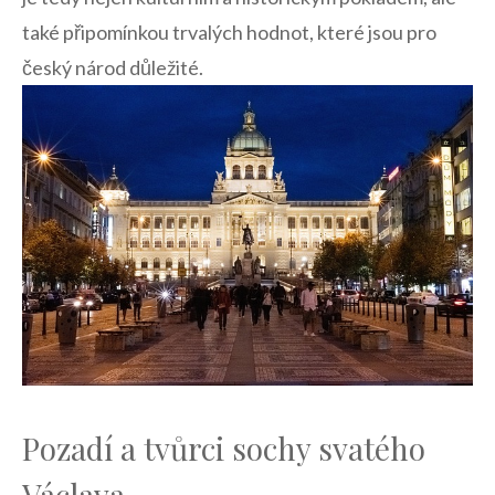
také ⁣připomínkou trvalých hodnot, které ‍jsou pro
‍český národ důležité.
Pozadí⁤ a tvůrci⁣ sochy svatého
Václava