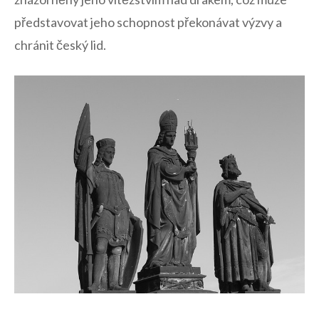
představovat jeho schopnost překonávat výzvy a
chránit český​ lid.