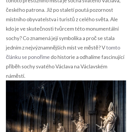
tohoto prestižního⁢ místa je socha svatého Václava,⁤
českého patrona. Již po ⁢staletí poutá pozornost
místního obyvatelstva i turistů z celého světa. ⁣Ale
kdo je ve skutečnosti tvůrcem této monumentální
sochy?​ Co znamená​ její symbolika a proč se stala
jedním z nejvýznamnějších míst ve městě? V⁢
tomto
článku se ponoříme
do historie a odhalíme⁤ fascinující
příběh sochy svatého Václava na Václavském
⁣náměstí.