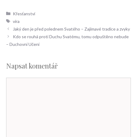
Rubriky
Křesťanství
Štítky
víra
Jaký den je před polednem Svatého – Zajímavé tradice a zvyky
Kdo se rouhá proti Duchu Svatému, tomu odpuštěno nebude
– Duchovní Učení
Napsat komentář
Komentář