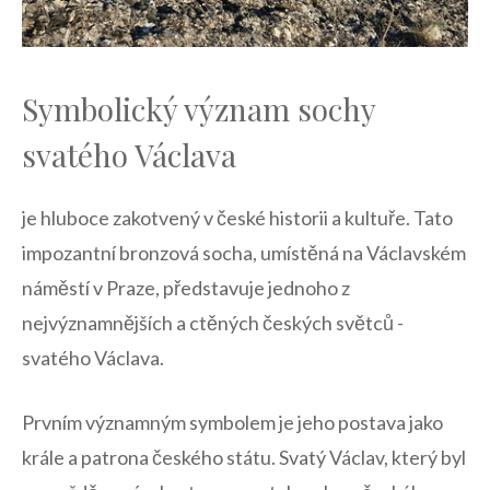
Symbolický význam sochy
svatého Václava
je‌ hluboce ⁢zakotvený ⁢v české‍ historii a kultuře. Tato
impozantní bronzová ⁤socha, umístěná na ⁤Václavském
náměstí v Praze,‌ představuje jednoho z
nejvýznamnějších a ctěných českých světců -‍
svatého Václava.
Prvním významným symbolem je ‌jeho postava ⁣jako
krále a patrona českého státu.⁤ Svatý Václav, který byl