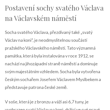
Postavení sochy svatého⁤ Václava
na⁢ Václavském‍ náměstí
Socha svatého Václava, přezdívaný také „svatý
Václav na koni“,​ je neodmyslitelnou ​součástí
pražského Václavského náměstí. Tato významná
památka, která byla instalována v roce 1912, se
nachází na jihozápadní straně náměstí a dominuje
svým majestátním​ vzhledem.‍ Socha byla vytvořena
českým sochařem⁢ Josefem ​Václavem Myslbekem a
představuje ⁢patrona české země.
V‌ soše, která je z bronzu a⁣ váží asi 6,7 tuny, je
vyobrazen svatý ​Václav na koni, ‍držící ve své pravé ​