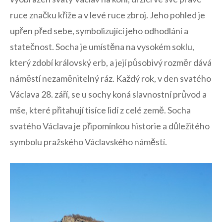
ruce značku kříže a v levé ruce zbroj. Jeho ‌pohled je
upřen před sebe, ⁣symbolizující jeho odhodlání a
statečnost. Socha‍ je umístěna na vysokém soklu,
který zdobí královský erb, a její působivý rozměr dává
náměstí ‌nezaměnitelný ráz.⁤ Každý rok, v den svatého
Václava 28. září, se u sochy koná ‍slavnostní ‍průvod a
mše, ⁤které přitahují tisíce lidí z celé země. ​Socha
⁤svatého Václava je připomínkou historie a ⁢důležitého
symbolu pražského Václavského náměstí.