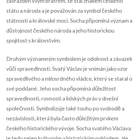
zavražděn svým⁤ bratrem, se‍ stal znakem českého
státu a‍ národa a⁢ je považován‌ za symbol českého
státnosti a královské moci. Socha připomíná význam a
⁤důstojnost českého⁤ národa a jeho historickou
spojitost s královstvím.
Druhým významným ⁤symbolem je odolnost a závazek
vůči spravedlnosti. Svatý Václav⁤ je vnímán jako vzor
⁣spravedlivého a milosrdného vládce, který se staral o
své poddané. Jeho socha ​připomíná‌ důležitost
spravedlnosti, rovnosti a⁢ lidských práv v ‍dnešní
společnosti. Symbolizuje také touhu po svobodě a
nezávislosti, která byla ‍často důležitým⁤ prvkem
českého historického vývoje. Socha svatého⁣ Václava
je‍ tedy nejen kulturním a historickým pokladem, ale