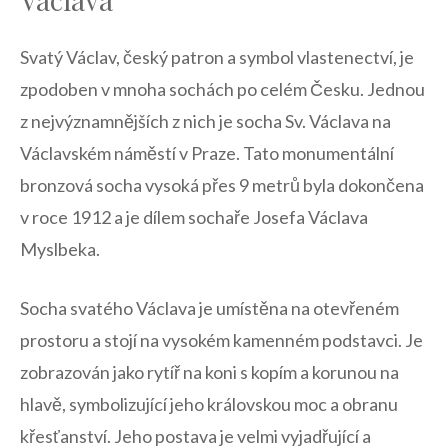
Svatý Václav, český⁣ patron a symbol vlastenectví,​ je⁣
zpodoben v mnoha ⁤sochách po celém Česku. Jednou
‍z​ nejvýznamnějších z nich je socha Sv. Václava na
Václavském náměstí v Praze. ⁣Tato monumentální
bronzová socha vysoká přes 9 metrů byla dokončena
v roce 1912 a je dílem sochaře⁤ Josefa Václava
Myslbeka.
Socha svatého Václava je⁢ umístěna na‍ otevřeném
prostoru a stojí na vysokém ‍kamenném podstavci. Je⁣
zobrazován jako rytíř na koni s kopím a korunou ​na
hlavě, symbolizující jeho královskou moc a obranu
křesťanství. Jeho ⁤postava je⁤ velmi vyjadřující a