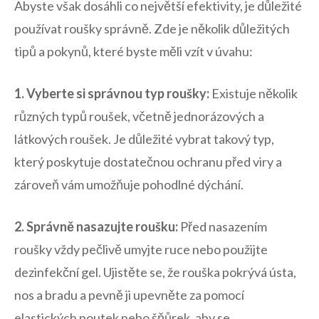
Abyste však dosáhli co největší ‌efektivity, je‌ důležité
používat roušky správně. Zde je několik důležitých
tipů a pokynů, které byste měli vzít v úvahu:
1.⁣ Vyberte si správnou‌ typ roušky:
Existuje několik
⁤různých⁤ typů roušek, včetně jednorázových a
látkových roušek. Je důležité ⁢vybrat takový typ,
který poskytuje dostatečnou ochranu před‍ viry a
zároveň vám umožňuje⁢ pohodlné dýchání.
2. Správně nasazujte roušku:
Před⁣ nasazením
roušky vždy ​pečlivě umyjte ruce nebo použijte
dezinfekční gel. Ujistěte se, že‌ rouška ⁢pokrývá ústa,
‍nos a bradu a pevně ji upevněte za pomocí
elastických poutek nebo šňůrek, aby se