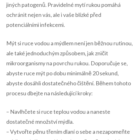
jiných patogenů. Pravidelné mytí rukou pomáhá
ochránit nejen vás, ale i vaše blízké před
potenciálními infekcemi.
Mýt si ruce vodou a mýdlem není jen běžnou rutinou,
ale také jednoduchým způsobem, jak zničit
mikroorganismy na povrchu rukou. Doporučuje se,
abyste ruce mýt po‌ dobu minimálně 20 sekund,
abyste ⁣dosáhli dostatečného čištění. Během tohoto
procesu⁤ dbejte​ na následující kroky:
– Navlhčete si ruce ​teplou vodou a naneste
dostatečné množství mýdla.
– Vytvořte pěnu třením dlaní o sebe a nezapomeňte