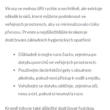
Virusy se mohou šířit ⁤rychle a nechtěně, ale existuje
několik kroků, které můžete podniknout ve
veřejných prostorech,⁣
aby se minimalizovalo riziko
přenosu
. Prvním a nejdůležitějším krokem je
dodržování základních hygienických opatření:
Důkladně si myjte ruce často, zejména po
dotyku povrchů ve veřejných prostorech.
Používejte dezinfekční gely s obsahem
alkoholu, pokud není přístup k ‍vodě a mýdlu.
Vyhýbejte⁣ se dotyku obličeje, zejména očí,
nosu a úst, pokud‌ si neumyl/a ruce.
Kromě toho ⁤je ⁢také‍ důležité dodržovat⁤ fyzickou