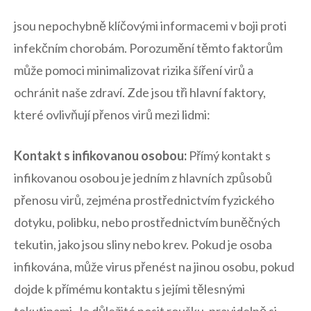
jsou​ nepochybně klíčovými informacemi v boji proti
‌infekčním ​chorobám. Porozumění těmto faktorům‌
může pomoci minimalizovat⁣ rizika ‌šíření virů a
ochránit ​naše zdraví. Zde jsou tři hlavní ​faktory,
které ovlivňují přenos virů mezi lidmi:
Kontakt s ⁣infikovanou osobou:
Přímý kontakt s
infikovanou osobou je jedním z hlavních​ způsobů
⁤přenosu virů, zejména prostřednictvím fyzického
dotyku, polibku, ‌nebo prostřednictvím buněčných
tekutin, jako jsou sliny nebo krev.⁢ Pokud je osoba
infikována, může virus přenést na jinou osobu, pokud⁢
dojde k přímému kontaktu s jejími tělesnými
tekutinami. Je‌ důležité nosit roušku, pravidelně si