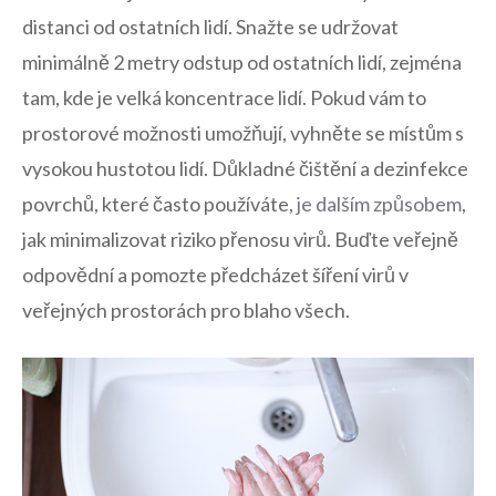
distanci od ⁤ostatních lidí. Snažte se udržovat
minimálně 2 metry odstup od ostatních lidí, zejména
⁣tam, kde ⁣je ‌velká koncentrace lidí. Pokud vám to
prostorové možnosti ‌umožňují, vyhněte se místům s⁤
vysokou hustotou ⁤lidí. Důkladné čištění a dezinfekce
povrchů, které často používáte,
je‌ dalším způsobem
,
jak minimalizovat⁣ riziko přenosu virů.⁢ Buďte veřejně
‍odpovědní a pomozte předcházet šíření virů v
⁢veřejných prostorách pro blaho všech.