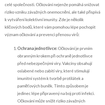
celé společnosti. ​Očkování nejenže pomáhá snižovat
riziko⁤ vzniku závažných onemocnění,‌ ale také přispívá
k vytváření kolektivní imunity. Zde je několik
klíčových bodů, které vám pomohou lépe pochopit
význam očkování a prevenci přenosu virů:
Ochrana jednotlivce:
Očkování je ⁣prvním
⁢obranným krokem při ochraně jednotlivce
před nebezpečnými viry. Vakcíny obsahují
oslabené nebo zabití viry, které stimulují
imunitní systém k tvorbě protilátek a
paměťových buněk. Tímto způsobem je⁣
jedinec lépe připravený na boj proti infekci.
Očkování může snížit riziko závažných