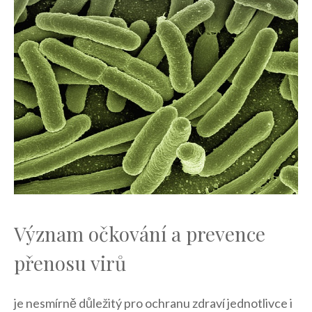
Význam očkování a prevence
‍přenosu virů
je nesmírně důležitý pro ochranu zdraví ⁤jednotlivce i