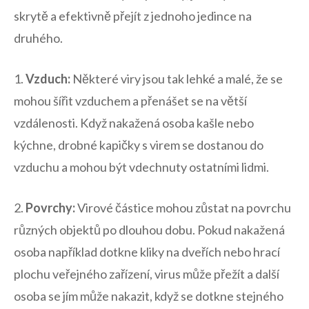
skrytě a efektivně přejít z jednoho jedince​ na​
druhého.
1.
Vzduch:
Některé viry jsou tak lehké a malé, že se
mohou šířit vzduchem a přenášet se na ‍větší
vzdálenosti. Když nakažená osoba kašle nebo
kýchne, drobné kapičky s virem se dostanou do
‌vzduchu⁤ a mohou být vdechnuty ostatními lidmi.
2.
Povrchy:
Virové částice mohou zůstat na povrchu
různých objektů po dlouhou dobu. Pokud nakažená
osoba například dotkne kliky‍ na dveřích nebo hrací⁤
plochu veřejného zařízení,‌ virus může přežít a další
osoba se jím může nakazit, když se dotkne stejného