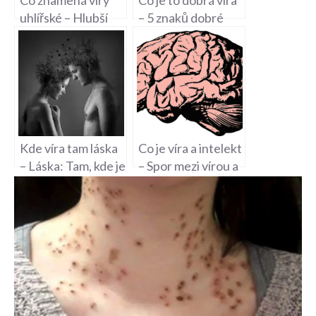
Co znamená víry
Co je to dobrá víra
uhlířské – Hlubší
– 5 znaků dobré
pohled: Co
víry: Jak ji mít?
znamenají víry
uhlířské?
Kde víra tam láska
Co je víra a intelekt
– Láska: Tam, kde je
– Spor mezi vírou a
víra
intelektem: Jak
vyvážit?