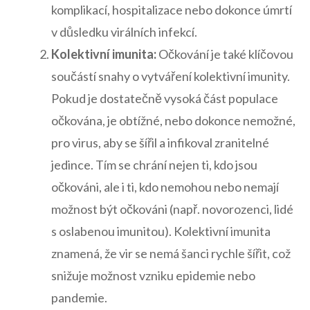
komplikací, hospitalizace nebo dokonce úmrtí
v důsledku ‌virálních infekcí.
Kolektivní imunita:
Očkování je také klíčovou
součástí snahy o vytváření kolektivní imunity.
Pokud⁤ je dostatečně vysoká část populace
očkována, je obtížné, nebo dokonce nemožné,
pro‌ virus, aby se šířil a infikoval zranitelné
jedince. Tím ‌se chrání nejen ti, kdo​ jsou
očkováni, ale i ti,​ kdo nemohou nebo‌ nemají
možnost⁣ být očkováni (např. novorozenci, lidé
s oslabenou imunitou). Kolektivní imunita
znamená, že vir se nemá šanci rychle šířit, což
snižuje možnost vzniku epidemie nebo
pandemie.