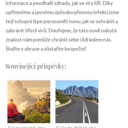
informace a ⁤poodhalil ⁣záhadu, jak se viry šíří. ⁣Díky
‍upřímnému a jasnému způsobu přenosu infekcí jsme⁣
teď⁣ schopni ‍lépe porozumět tomu,⁣ jak se‍ ochránit a
zabránit šíření virů. Doufejme, že ​tato nově nabytá
znalost ‍nám pomůže chránit sebe i lidi kolem ‍nás.
Buďte v‍ obraze⁢ a zůstaňte bezpeční!
Související příspěvky: