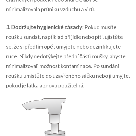
minimalizovala průniku vzduchu a virů.
3. ‍Dodržujte hygienické ⁣zásady:
Pokud musíte
roušku sundat, například při jídle nebo pití, ujistěte
se, ​že si předtím ⁢opět umyjete nebo dezinfikujete
ruce. ​Nikdy nedotýkejte přední části roušky, abyste
minimalizovali ‍možnost kontaminace. Po sundání
roušku umístěte do ⁤uzavřeného sáčku ​nebo ji umyjte,
pokud je ‌látka a znovu použitelná.