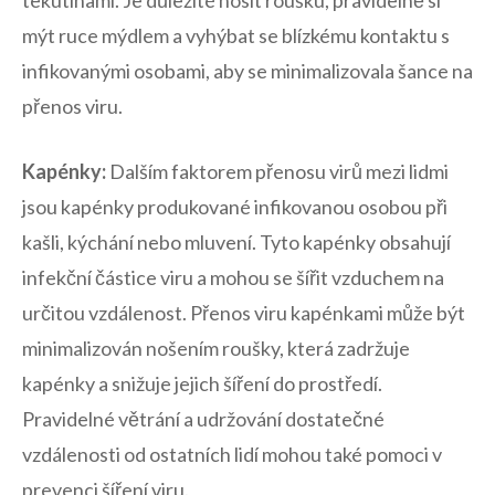
mýt ruce mýdlem a vyhýbat se blízkému kontaktu s
infikovanými osobami, aby se minimalizovala šance na
přenos viru.
Kapénky:
Dalším ⁤faktorem ⁢přenosu virů ‌mezi lidmi
jsou kapénky produkované infikovanou osobou při
kašli, kýchání nebo mluvení. Tyto kapénky obsahují
infekční částice viru a mohou se šířit vzduchem ‍na
‍určitou​ vzdálenost. Přenos viru kapénkami může být
⁣minimalizován‍ nošením roušky, která zadržuje
kapénky a snižuje jejich šíření do prostředí.
Pravidelné větrání a udržování dostatečné
vzdálenosti⁤ od ostatních lidí mohou také pomoci⁣ v
prevenci šíření viru.