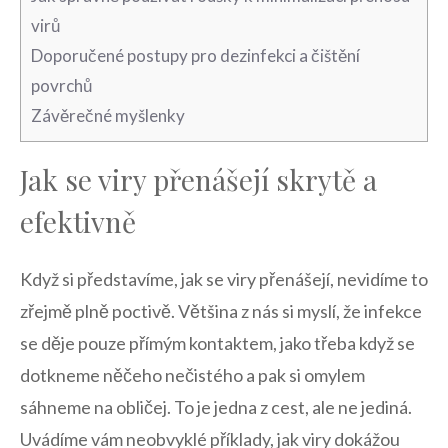
⁢virů
Doporučené postupy pro dezinfekci a ‌čištění‍
povrchů
Závěrečné myšlenky
Jak se‌ viry přenášejí skrytě a
efektivně
Když si představíme, jak se viry přenášejí, nevidíme to
zřejmě plně poctivě.⁢ Většina z⁢ nás si ​myslí, že infekce
se děje pouze‌ přímým kontaktem, jako třeba⁤ když se
⁣dotkneme něčeho nečistého a pak si omylem
sáhneme ⁣na obličej. To je jedna z⁤ cest, ale ne jediná.
Uvádíme vám neobvyklé příklady, jak viry dokážou