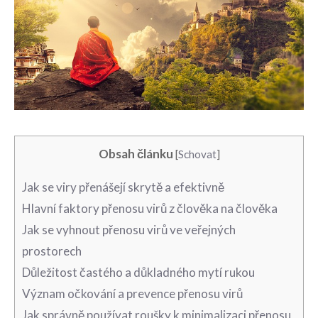
Obsah článku
[
Schovat
]
Jak se‌ viry přenášejí skrytě a efektivně
Hlavní faktory přenosu ​virů z člověka na člověka
Jak se vyhnout přenosu virů ‌ve veřejných
prostorech
Důležitost častého a důkladného mytí rukou
Význam očkování a prevence ‍přenosu virů
Jak správně používat roušky k minimalizaci přenosu