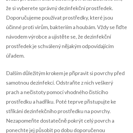
že si vyberete správný dezinfekční prostředek.
Doporučujeme používat prostředky, které⁣ jsou
účinné proti virům, bakteriím a houbám. Vždy se řiďte
​návodem výrobce a ujistěte se, že dezinfekční
prostředek je schválený nějakým odpovídajícím
‍úřadem.
Dalším ⁣důležitým krokem ​je připravit si povrchy před
samotnou dezinfekcí. Odstraňte‍ z nich veškerý
prach a nečistoty pomocí ⁢vhodného čistícího
prostředku‌ a ‌hadříku. Poté teprve přistupujte ‌ke
stříkání dezinfekčního ⁣prostředku na povrchy.
Nezapomeňte dostatečně pokrýt celý povrch a
ponechte jej působit po dobu doporučenou