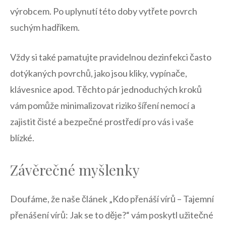
výrobcem. Po uplynutí ⁣této doby vytřete povrch
suchým hadříkem.
Vždy si také pamatujte pravidelnou dezinfekci⁢ často
dotýkaných povrchů, jako jsou kliky, ‍vypínače,
klávesnice apod. Těchto pár‍ jednoduchých kroků
vám pomůže minimalizovat riziko šíření nemocí​ a
zajistit čisté ⁣a bezpečné prostředí pro vás i vaše
blízké.
Závěrečné myšlenky
Doufáme, že naše ‌článek „Kdo‌ přenáší vírů – Tajemní
přenášení vírů: Jak se to děje?“ vám poskytl užitečné