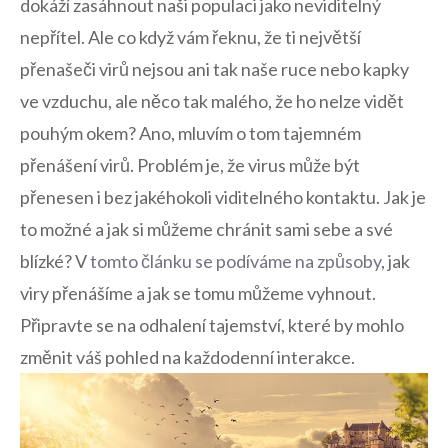
dokáží zasáhnout ​naši populaci‌ jako neviditelný
nepřítel. Ale co ​když vám řeknu, že ti největší
přenašeči virů nejsou ani tak naše ruce nebo ⁣kapky
ve vzduchu, ale něco tak malého, že ho nelze vidět
pouhým okem? Ano, mluvím o tom tajemném
přenášení virů. ⁢Problém je, že virus může být
přenesen i bez jakéhokoli ⁣viditelného kontaktu. Jak je
to možné a jak si můžeme​ chránit sami⁢ sebe a své
blízké? V
tomto článku se ⁣podíváme na způsoby
, jak⁣
viry přenášíme​ a jak se tomu ‌můžeme vyhnout.
Připravte se na odhalení tajemství, ⁢které by mohlo
změnit váš pohled na každodenní interakce.