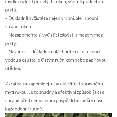
mýdlo rozložit po celých rukou, včetně podnebí a
prstů.
– ‍Důkladně vyčistěte nejen vrchní, ale ‍i spodní
⁢stranu rukou.
– Nezapomeňte si vyčistit i‌ zápěstí a⁢ mezery mezi
prsty.
– Nakonec‌ si důkladně⁤ opláchněte ruce⁢ tekoucí
vodou a osušte je čistým ručníkem nebo papírovou
⁣utěrkou.
Zkrátka,‌ nezapomínejte na důležitost správného
mytí rukou. Je to snadný a efektivní způsob, jak se
chránit před‌ nemocemi a ​přispět‍ k bezpečí v naší
každodenní​ rutině.