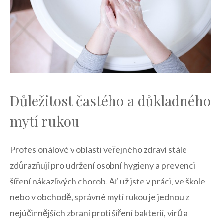
Důležitost častého a důkladného
mytí rukou
Profesionálové v oblasti veřejného zdraví stále⁣
zdůrazňují pro udržení osobní hygieny a prevenci
šíření nákazlivých⁣ chorob. ⁤Ať ⁤už jste v práci,⁤ ve škole
nebo v obchodě, správné mytí rukou je jednou z
nejúčinnějších zbraní proti šíření bakterií, virů a