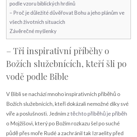
podle vzoru biblických hrdinů
– Proč je důležité důvěřovat Bohu a jeho plánům ve
všech životních situacích
Závěrečné myšlenky
– Tři inspirativní příběhy o
Božích služebnících, kteří šli po
vodě podle Bible
V Bibli se nachází mnoho inspirativních příběhů o
Božích služebnících, kteří dokázali nemožné díky své
víře a poslušnosti. Jedním z
těchto příběhů je příběh
o Mojžíšovi, který po Božím rozkazu šel po suché
půdě přes moře Rudé a zachránil tak Izraelity před