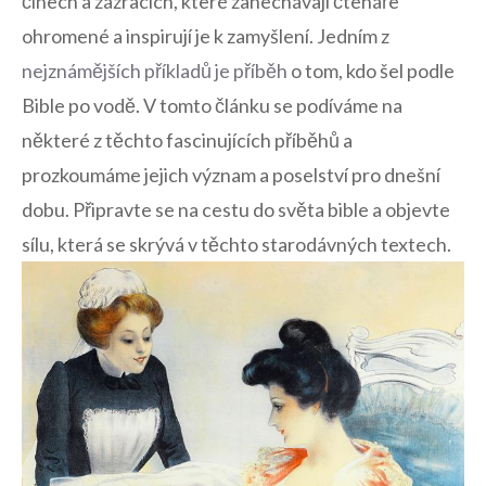
činech a zázracích, které zanechávají čtenáře
ohromené a inspirují je k zamyšlení. Jedním z
nejznámějších příkladů je příběh
o tom, kdo šel podle
Bible po vodě. V tomto článku se podíváme na
některé z těchto fascinujících příběhů a
prozkoumáme jejich význam a poselství pro dnešní
dobu. Připravte se na cestu do světa bible a objevte
sílu, která se skrývá v těchto starodávných textech.