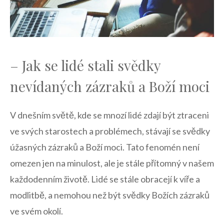
– Jak se lidé stali svědky
nevídaných zázraků a Boží moci
V dnešním světě, kde se mnozí lidé zdají být ztraceni
ve svých starostech a problémech, stávají se svědky
úžasných zázraků a Boží moci. Tato fenomén není
omezen jen na minulost, ale je stále přítomný v našem
každodenním životě. Lidé se stále obracejí k víře a
modlitbě, a nemohou než být svědky Božích zázraků
ve svém okolí.