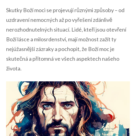
Skutky Boží moci se projevují různými způsoby – od
uzdravení nemocných až po vyřešení zdánlivě
nerozhodnutelných situací. Lidé, kteří jsou otevření
Boží lásce a milosrdenství, mají možnost zažít ty
nejúžasnější zázraky a pochopit, že Boží moc je
skutečná a přítomná ve všech aspektech našeho
života.