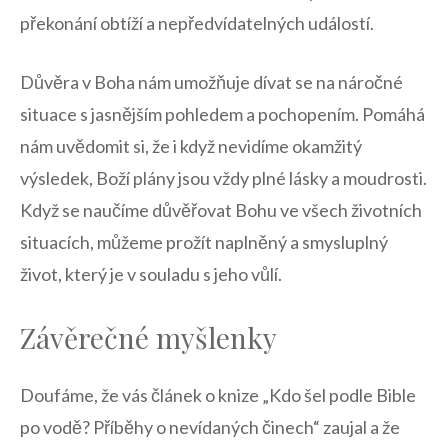
překonání obtíží a nepředvídatelných událostí.
Důvěra v Boha nám umožňuje dívat se na náročné
situace s jasnějším pohledem a pochopením. Pomáhá
nám uvědomit si, že i když nevidíme okamžitý
výsledek, Boží plány jsou vždy plné lásky a moudrosti.
Když se naučíme důvěřovat Bohu ve všech životních
situacích, můžeme prožít naplněný a smysluplný
život, který je v souladu s jeho vůlí.
Závěrečné myšlenky
Doufáme, že vás článek o knize „Kdo šel podle Bible
po vodě? Příběhy o nevídaných činech“ zaujal a že