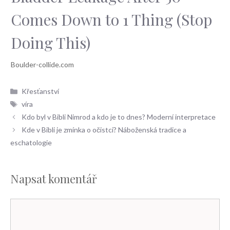
Comes Down to 1 Thing (Stop
Doing This)
Rubriky
Křesťanství
Štítky
víra
Kdo byl v Bibli Nimrod a kdo je to dnes? Moderní interpretace
Kde v Bibli je zmínka o očistci? Náboženská tradice a
eschatologie
Napsat komentář
Komentář