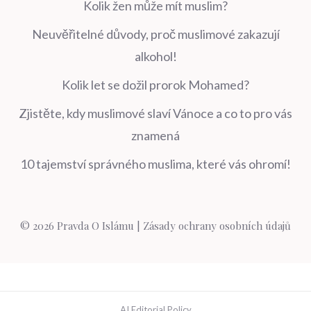
Kolik žen může mít muslim?
Neuvěřitelné důvody, proč muslimové zakazují
alkohol!
Kolik let se dožil prorok Mohamed?
Zjistěte, kdy muslimové slaví Vánoce a co to pro vás
znamená
10 tajemství správného muslima, které vás ohromí!
© 2026 Pravda O Islámu |
Zásady ochrany osobních údajů
AI Editorial Policy