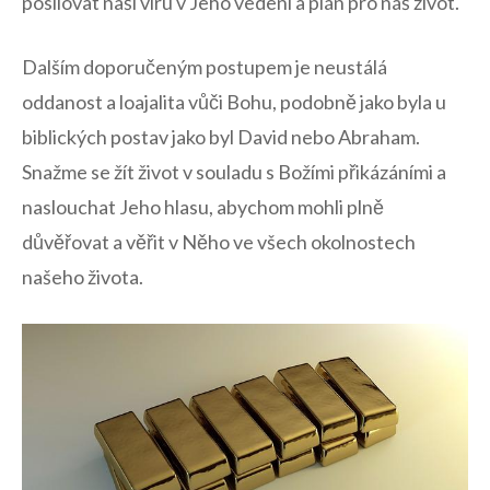
posilovat naši víru v Jeho vedení a plán pro náš život.
Dalším doporučeným postupem je neustálá
oddanost a loajalita vůči Bohu, podobně jako byla u
biblických postav jako byl David nebo Abraham.
Snažme se žít život v souladu s Božími přikázáními a
naslouchat Jeho hlasu, abychom mohli plně
důvěřovat a věřit v Něho ve všech okolnostech
našeho života.