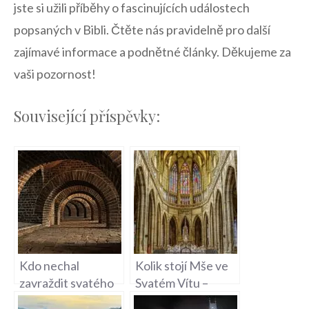
jste si užili příběhy o fascinujících událostech
popsaných v Bibli. Čtěte nás pravidelně pro další
zajímavé informace a podnětné články. Děkujeme za
vaši pozornost!
Související příspěvky:
Kdo nechal
Kolik stojí Mše ve
zavraždit svatého
Svatém Vítu –
Václava – Historie
Návštěva Slavného