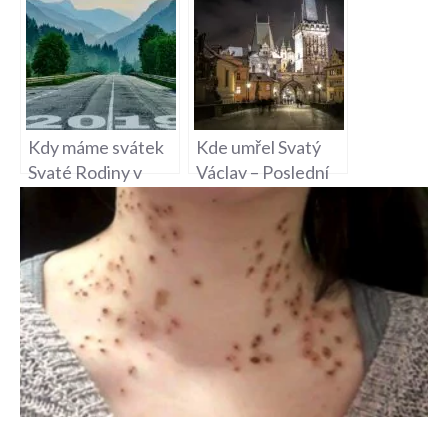
a Politické Intriky
Kostela
Kdy máme svátek
Kde umřel Svatý
Svaté Rodiny v
Václav – Poslední
roce 2019?
okamžiky českého
patrona