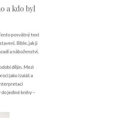
o a kdo byl
 Tento posvátný text
vení. Bible, jak ji
zadí a náboženství.
bdobí dějin. Mezi
oci jako Izaiáš a
interpretaci
 do jediné knihy –