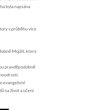
niha byla napsána
tory v průběhu více
odobně Mojžíš, který
 jsou pravděpodobně
moudrostí.
ko evangelisté
ů na život a učení