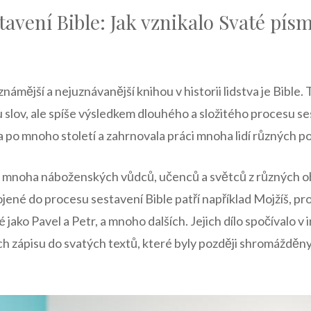
tavení Bible: Jak vznikalo Svaté písm
mější a nejuznávanější knihou v historii lidstva je Bible.
slov, ale spíše výsledkem dlouhého a složitého procesu sesta
 po mnoho století a zahrnovala práci mnoha lidí různých po
em mnoha náboženských vůdců, učenců a světců z různých o
jené do procesu sestavení Bible patří například Mojžíš, pror
 jako Pavel a Petr, a mnoho dalších. Jejich dílo spočívalo v 
ich zápisu do svatých textů, které byly později shromážděny