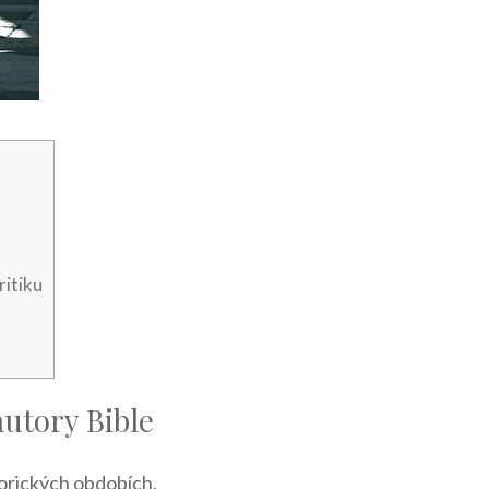
ritiku
autory Bible
torických obdobích.