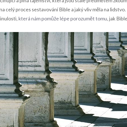
cinující a plná tajemství, která jsou stále předmětem zkou
a celý proces sestavování Bible a jaký vliv měla na lidstvo.
inulosti,
která nám pomůže lépe porozumět tomu
, jak Bib