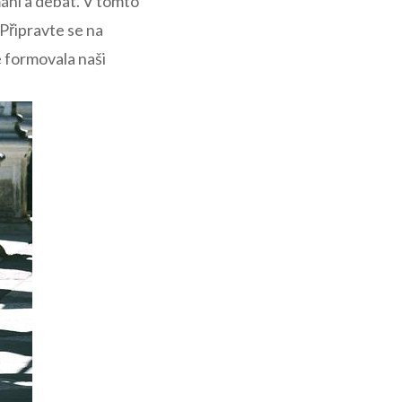
mání a debat. V tomto
 Připravte se na
le formovala naši