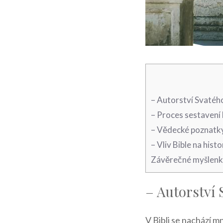
– Autorství Svatého
– Proces sestavení 
– Vědecké poznatky 
– Vliv Bible na hist
Závěrečné myšlen
– Autorství 
V Bibli se nachází 