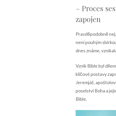
– Proces ses
zapojen
Pravděpodobně nejzná
není pouhým sbírkou 
dnes známe, vznikala
Vznik Bible byl díl
klíčové postavy zapo
Jeremjáš, apoštolové
poselství Boha a jej
Bible.