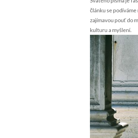
Svatého písma je fas
článku se podíváme n
zajímavou pouť do m
kulturu a myšlení.