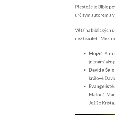
Přestože je Bible po
určitým autorem a v 
Většina biblických 
než tisíciletí. Mezi 
Mojžíš
: Auto
je znám jako 
David a Šal
králové David
Evangelisté
Matouš, Marek
Ježíše Krista.