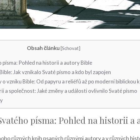
Obsah článku
[
Schovat
]
 písma: Pohled na historii a autory Bible
Bible: Jak vznikalo Svaté písmo a kdo byl zapojen
o vzniku Bible: Od papyru a reliéfů až po moderní biblickou k
orii a společnost: Jaké změny a události ovlivnilo Svaté písmo
ky
Svatého písma: Pohled na historii a 
mnoho různých knih psaných různými autory a v různých his