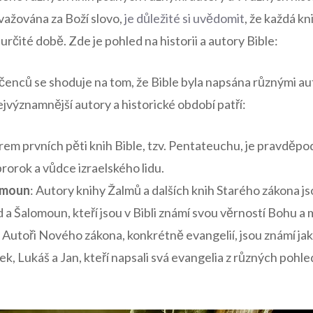
važována za Boží slovo,
je důležité si uvědomit
, že každá k
určité době. Zde je pohled na historii a autory Bible:
učenců se shoduje na tom, že Bible byla napsána různými au
nejvýznamnější autory a historické období patří:
rem prvních pěti knih Bible, tzv. Pentateuchu, je pravděp
prorok a vůdce izraelského lidu.
omoun
: Autory knihy Žalmů a dalších knih Starého zákona
 a Šalomoun, kteří jsou v Bibli známí svou věrností Bohu a 
: Autoři Nového zákona, konkrétně evangelií, jsou známí ja
, Lukáš a Jan, kteří napsali svá evangelia z různých pohled