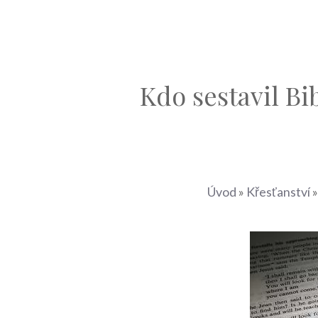
Kdo sestavil Bib
Úvod
»
Křesťanství