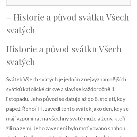
– Historie a původ ⁣svátku Všech
svatých
Historie‍ a původ svátku Všech ​
svatých
Svátek Všech svatých je jedním z nejvýznamnějších
svátků⁤ katolické církve a ⁣slaví‍ se ‍každoročně 1.
listopadu. Jeho původ se datuje‍ až⁢ do​ 8. ⁢století, kdy
papež Řehoř⁢ III. zavedl tento svátek jako ‍den, kdy‍ se
mají vzpomínat na⁢ všechny svaté muže a⁣ ženy, kteří
žili na zemi. ⁢Jeho zavedení bylo motivováno ⁢snahou