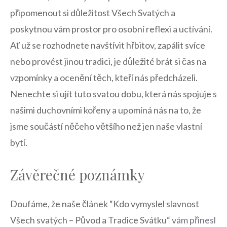
připomenout si důležitost Všech⁤ Svatých⁤ a
poskytnou ​vám prostor pro osobní ‌reflexi a uctívání.
Ať už se rozhodnete navštívit hřbitov, zapálit‌ svíce
nebo provést ⁤jinou‌ tradici, je důležité brát si ‌čas na
vzpomínky a ocenění těch, ‌kteří nás předcházeli.
Nenechte⁤ si ujít tuto svatou dobu, která nás ⁤spojuje s
našimi duchovními kořeny a upomíná nás na⁢ to, že​
jsme součástí něčeho většího než jen naše⁣ vlastní
bytí.
Závěrečné ‍poznámky
Doufáme, že naše‌ článek ​“Kdo ⁤vymyslel slavnost
Všech svatých – ⁢Původ a ⁢Tradice Svátku“
vám přinesl