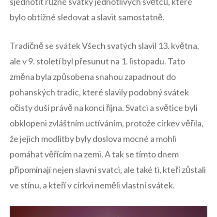
⁣sjednotit ⁤různé svátky‌ jednotlivých světců, ‌které
bylo ‍obtížné sledovat a slavit samostatně.
Tradičně se ⁣svátek Všech svatých ‍slavil 13. května,
ale v ⁣9.‌ století byl přesunut ⁣na 1. listopadu. Tato
změna byla způsobena ‍snahou ‍zapadnout do
pohanských tradic, které slavily podobný svátek
očisty⁢ duší právě na konci​ října. Svatci a světice byli
obklopeni ⁣zvláštním uctíváním, protože církev věřila,
že ⁤jejich modlitby byly‌ doslova​ mocné a mohli
pomáhat věřícím na zemi. A ⁢tak se‍ tímto dnem⁤
připomínají ​nejen slavní ⁤svatci, ale také ‌ti, kteří zůstali
ve stínu, a kteří v církvi⁣ neměli vlastní svátek.