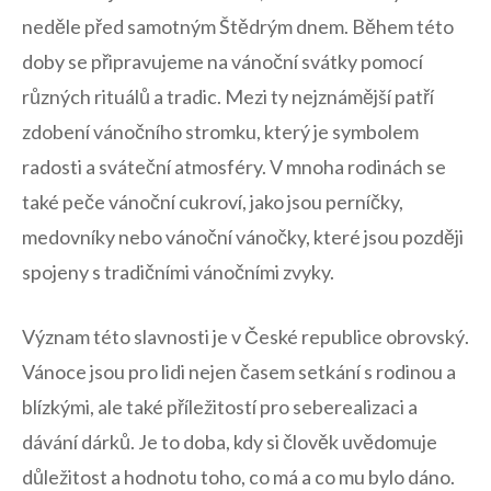
neděle před ‌samotným Štědrým dnem. Během této⁣
doby se připravujeme na ⁣vánoční svátky pomocí⁣
různých rituálů a‌ tradic.⁣ Mezi ty nejznámější⁤ patří⁤
zdobení‌ vánočního stromku, ​který je symbolem
radosti⁣ a sváteční‍ atmosféry. V ‍mnoha rodinách se⁣
také peče ⁢vánoční ⁢cukroví, jako jsou perníčky,
medovníky ‍nebo ​vánoční vánočky, ‍které jsou později
spojeny s tradičními vánočními zvyky.
Význam této slavnosti je v České republice obrovský.⁤
Vánoce ⁣jsou ⁣pro lidi nejen ⁣časem ‍setkání s rodinou a
blízkými,⁢ ale ​také příležitostí pro seberealizaci a
dávání dárků. Je to ⁤doba, kdy ⁣si ⁤člověk uvědomuje
důležitost‌ a ⁤hodnotu toho, co má ⁣a co mu bylo dáno.