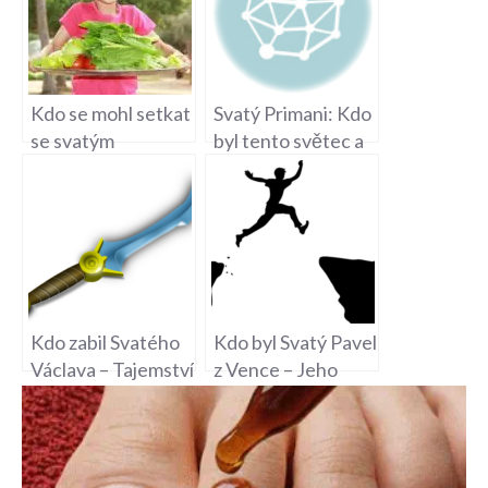
Kdo se mohl setkat
Svatý Primani: Kdo
se svatým
byl tento světec a
Vojtěchem testy –
co představuje?
Životní Příběh
Svatého Vojtěcha
Kdo zabil Svatého
Kdo byl Svatý Pavel
Václava – Tajemství
z Vence – Jeho
středověké vraždy
Život a Uctívání