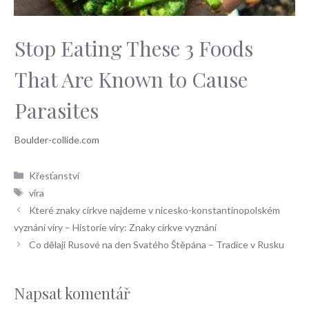
Stop Eating These 3 Foods
That Are Known to Cause
Parasites
Rubriky
Křesťanství
Štítky
víra
Které znaky církve najdeme v nicesko-konstantinopolském
vyznání víry – Historie víry: Znaky církve vyznání
Co dělají Rusové na den Svatého Štěpána – Tradice v Rusku
Napsat komentář