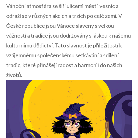
Vánoční atmosféra ⁣se ‌šíří ulicemi měst‍ i vesnic a
odráží se ‌v různých akcích ⁢a trzích⁤ po celé zemi. ⁤V
České republice ‌jsou Vánoce​ slaveny s velkou
vážností a tradice jsou dodržovány s láskou k našemu
kulturnímu dědictví.‍ Tato slavnost je příležitostí k
vzájemnému společenskému setkávání a sdílení
tradic, ⁤které‍ přinášejí radost a‍ harmonii do ​našich⁢
životů.