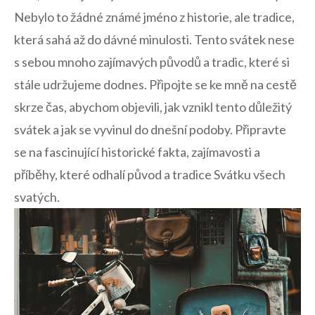
Nebylo to‍ žádné ‍známé ​jméno z historie, ale tradice,
která sahá až do⁤ dávné minulosti.‌ Tento svátek​ nese
s sebou mnoho ⁢zajímavých původů a tradic, ​které si
stále udržujeme dodnes. Připojte ‍se ke​ mně na cestě
skrze čas, abychom objevili, jak vznikl​ tento důležitý
‍svátek a jak se vyvinul‌ do ​dnešní podoby.‍ Připravte
se na fascinující historické fakta, zajímavosti‌ a
příběhy, které​ odhalí původ ⁢a tradice Svátku všech
svatých.