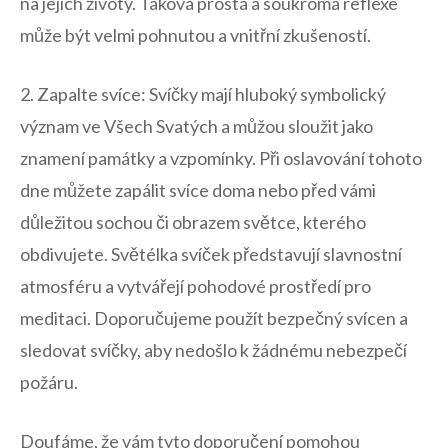
na jejich životy. Taková prostá ​a ⁤soukromá ⁢reflexe
může být​ velmi pohnutou a vnitřní⁣ zkušeností.
2. Zapalte⁤ svíce: Svíčky mají‍ hluboký symbolický
význam ve Všech Svatých a můžou sloužit jako
znamení ⁤památky a vzpomínky. Při oslavování tohoto​
dne můžete ​zapálit ⁤svíce doma nebo před​ vámi
⁢důležitou sochou či⁤ obrazem​ světce, kterého
obdivujete. Světélka svíček představují ​slavnostní
atmosféru a ⁣vytvářejí‌ pohodové prostředí pro
meditaci. Doporučujeme použít bezpečný svícen a
sledovat svíčky, ‌aby⁣ nedošlo ⁣k žádnému nebezpečí
požáru.
Doufáme, že vám tyto doporučení pomohou