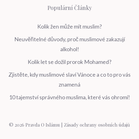
Populární Články
Kolik žen může mít muslim?
Neuvěřitelné důvody, proč muslimové zakazují
alkohol!
Kolik let se dožil prorok Mohamed?
Zjistěte, kdy muslimové slaví Vánoce a co to pro vás
znamená
10 tajemství správného muslima, které vás ohromí!
© 2026 Pravda O Islámu |
Zásady ochrany osobních údajů