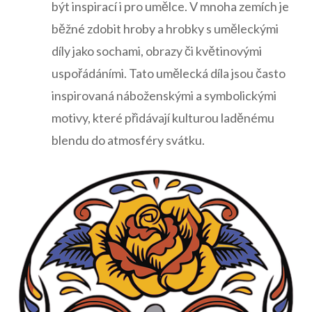
být inspirací i pro umělce. V ⁣mnoha zemích ‌je
běžné zdobit hroby a​ hrobky s uměleckými⁣
díly jako sochami, obrazy či květinovými
uspořádáními. Tato‌ umělecká díla ​jsou ⁢často
inspirovaná ​náboženskými a symbolickými
motivy, které přidávají kulturou ⁤laděnému
⁢blendu‌ do ⁢atmosféry svátku.