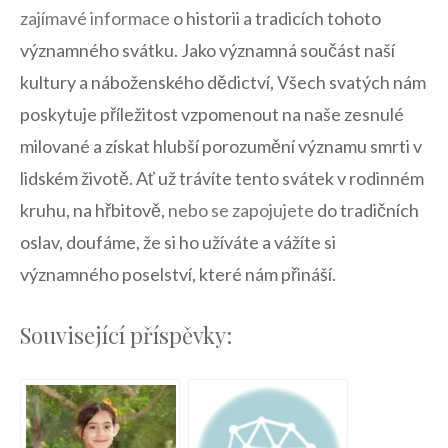
zajímavé informace
o historii a tradicích ⁣tohoto
významného svátku. Jako významná součást‍ naší‌
kultury a náboženského ⁤dědictví,⁤ Všech ⁣svatých ‍nám
poskytuje příležitost vzpomenout na⁣ naše zesnulé
milované a získat⁢ hlubší ⁤porozumění významu smrti v
lidském životě. Ať už trávíte tento⁣ svátek v rodinném
kruhu,‍ na hřbitově,
nebo se zapojujete
do ⁢tradičních
oslav, doufáme, ​že si ho užíváte a vážíte⁤ si
významného poselství, které nám ⁢přináší.
Související příspěvky: