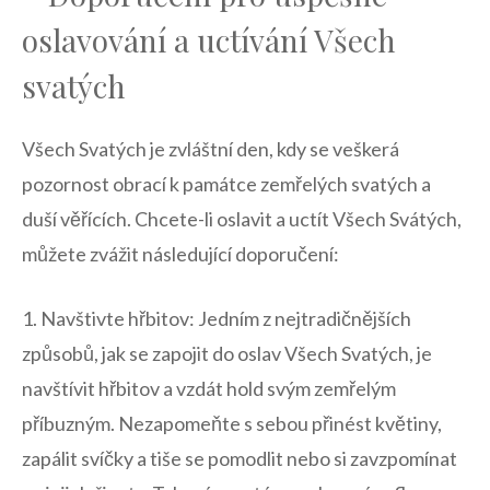
‌oslavování a‌ uctívání Všech
svatých
Všech Svatých je zvláštní den, kdy se⁢ veškerá
pozornost obrací‍ k památce zemřelých svatých​ a
duší⁣ věřících.⁤ Chcete-li oslavit ⁢a⁣ uctít Všech ⁤Svátých,
můžete zvážit ‍následující doporučení:
1. Navštivte hřbitov: Jedním z ‍nejtradičnějších​
způsobů, ⁣jak se zapojit do ⁣oslav Všech Svatých, je
navštívit hřbitov a ⁤vzdát hold svým zemřelým
příbuzným. Nezapomeňte s sebou přinést květiny,
zapálit ⁤svíčky a tiše se pomodlit​ nebo si zavzpomínat