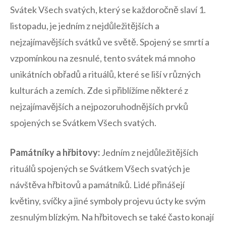
Svátek Všech ‌svatých, ⁤který‍ se ⁤každoročně slaví 1.
listopadu, je jedním⁢ z nejdůležitějších a
nejzajímavějších‍ svátků​ ve světě. Spojený se smrtí a
‍vzpomínkou na zesnulé, tento svátek⁣ má⁣ mnoho ​
unikátních⁣ obřadů⁣ a rituálů, které se liší⁣ v různých
kulturách a zemích. Zde si přiblížíme některé z
nejzajímavějších a⁢ nejpozoruhodnějších prvků
spojených se Svátkem Všech svatých.
Památníky a‍ hřbitovy:
Jedním⁢ z nejdůležitějších
⁢rituálů spojených se Svátkem Všech svatých je
návštěva ​hřbitovů‌ a památníků. Lidé přinášejí
⁤květiny, svíčky a jiné symboly ‌projevu ⁢úcty ​ke svým
‍zesnulým blízkým. ⁣Na hřbitovech se ⁢také ⁢často konají