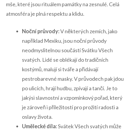
⁣mše, které⁤ jsou rituálem památky na zesnulé. Celá
atmosféra je plná​ respektu a klidu.
Noční⁤ průvody:
V některých ⁤zemích, ‍jako
například​ Mexiku, jsou​ noční průvody
⁣neodmyslitelnou součástí ‍Svátku Všech
svatých.​ Lidé ‍se ​oblékají do tradičních
kostýmů, malují ⁣si ⁤tváře ⁤a přidávají
pestrobarevné⁤ masky. V průvodech pak jdou
⁣po ulicích, hrají hudbu, zpívají a tančí. Je to
jakýsi⁢ slavnostní a vzpomínkový‍ pořad, který
⁣je zároveň i příležitostí pro prožití radosti a⁤
oslavy života.
Umělecké díla:
Svátek Všech svatých může