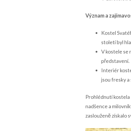
Význam ⁤a zajímavos
Kostel ⁣Svaté
století​ byl 
V⁢ kostele se 
představení.
Interiér kost
jsou fresky a 
Prohlédnutí kostela
nadšence‌ a milovník
‌zaslouženě​ získalo 