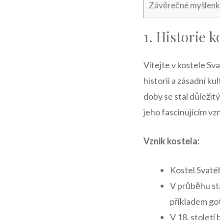
Závěrečné myšlen
1. Historie⁣ 
Vítejte ‍v kostele 
historii a​ zásadní k
doby ⁢se‌ stal důleži
jeho⁤ fascinujícím ⁤v
Vznik kostela:
Kostel Svatéh
V průběhu sta
⁣příkladem go
V‌ 18. století