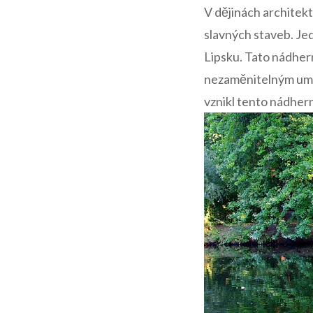
V dějinách ​architek
slavných staveb. Jed
Lipsku. Tato nádher
nezaměnitelným uměl
vznikl ‌tento nádher