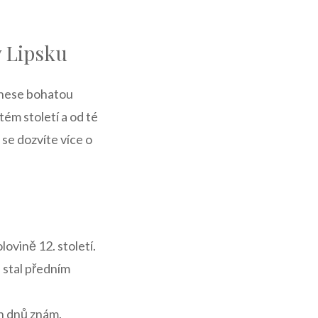
 v Lipsku
ý nese bohatou
tém⁢ století a od té
 se‌ dozvíte více o
ovině 12.‌ století.
e stal předním
ích dnů znám.