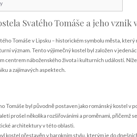
ky
kostela Svatého ​Tomáše a jeho‌ vznik
Svatého Tomáše v Lipsku – historickém symbolu města, kter
ulturní význam. Tento ‍výjimečný kostel​ byl založen v jedenác
tým ​centrem náboženského ⁣života‍ i kulturních událostí. Níže⁣
zniku ⁣a⁣ zajímavých aspektech.
o⁢ Tomáše‌ byl ⁣původně postaven​ jako románský kostel⁢ v⁣ pol
letí ⁤prošel několika rozšiřováními a proměnami, ‌přičemž ⁣s
tické architektury v této oblasti.
 byl kostel přestavěn v⁣ barokním stylu, ⁢kterým ​je do dnešn