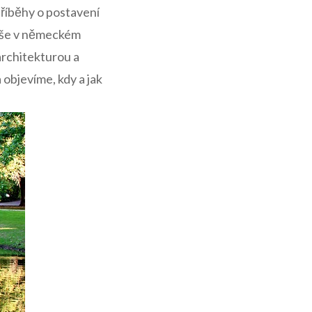
příběhy o postavení
še​ v⁢ německém⁢
architekturou a
evíme, ⁢kdy ‍a ⁢jak