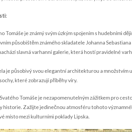
ti:
ho Tomáše je známý⁣ svým úzkým spojením s⁣ hudebními dějin
hlavním ​působištěm známého skladatele‌ Johanna Sebastiana 
nachází slavná varhanní​ galerie, ‍která hostí pravidelné ⁢varh
ela je působivý svou elegantní architekturou‍ a‌ množstvím 
sochy, které zobrazují ​příběhy víry.
 ‍Svatého Tomáše je nezapomenutelným ‌zážitkem⁤ pro‍ cesto
y historie. Zažijte jedinečnou atmosféru tohoto významného⁣
své místo mezi kulturními poklady Lipska.