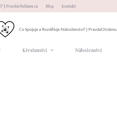
í? | PravdaOIslámu.cz
Blog
Kontakt
Co Spojuje a Rozděluje Náboženství? | PravdaOIslámu
Křesťanství
Náboženství