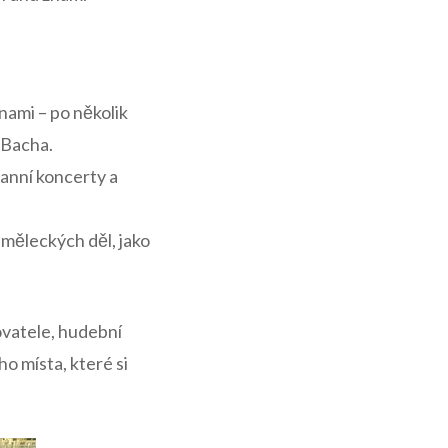
ami – po několik⁢
​Bacha.
anní‍ koncerty a⁢
uměleckých děl, jako
vatele, hudební⁣
 místa, které⁤ si