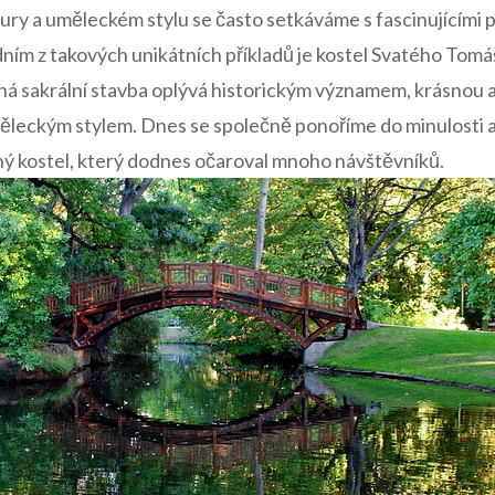
tury a‌ uměleckém stylu se často setkáváme ⁣s fascinujícími 
ním z takových unikátních ‌příkladů je ⁢kostel Svatého ​Tomá
ná ‍sakrální stavba oplývá‍ historickým významem, krásnou 
eckým stylem. Dnes se společně ponoříme do minulosti a obj
ný‌ kostel, ⁢který dodnes⁤ očaroval mnoho návštěvníků.