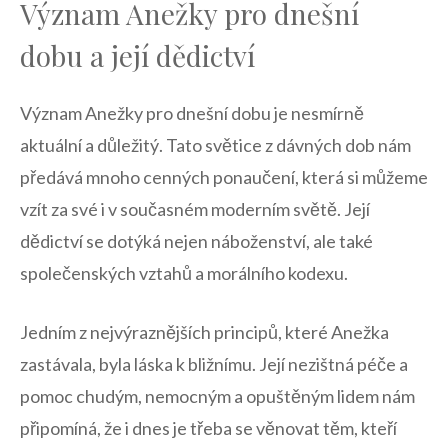
Význam Anežky ⁤pro dnešní⁢
dobu a ⁢její dědictví
Význam ⁣Anežky‍ pro dnešní dobu je nesmírně
aktuální‌ a⁤ důležitý. Tato⁤ světice ​z dávných dob nám
předává mnoho cenných⁤ ponaučení, která si můžeme‌
vzít za své i v současném moderním ⁤světě. Její
⁢dědictví se ‍dotýká nejen náboženství, ale také
společenských ​vztahů​ a morálního⁣ kodexu.
Jedním z nejvýraznějších principů, které Anežka⁤
zastávala, byla⁢ láska k ‌bližnímu. Její nezištná péče a
pomoc chudým, nemocným a opuštěným​ lidem nám ​
připomíná, že​ i dnes ⁤je třeba se věnovat ‌těm, ‌kteří