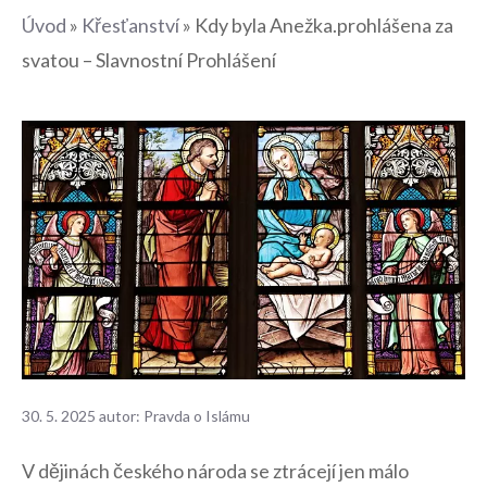
Úvod
»
Křesťanství
»
Kdy byla Anežka.prohlášena za
svatou – Slavnostní Prohlášení
30. 5. 2025
autor:
Pravda o Islámu
V dějinách českého ‌národa⁢ se ztrácejí jen ‍málo