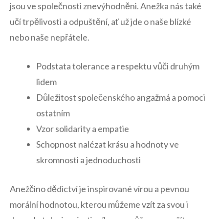
jsou ‍ve společnosti znevýhodněni. Anežka ⁢nás také
učí trpělivosti ⁣a odpuštění,‍ ať už ⁤jde o naše blízké
nebo ​naše nepřátele.
Podstata tolerance a ‍respektu vůči druhým⁢
lidem
Důležitost společenského​ angažmá a ⁣pomoci ​
ostatním
Vzor solidarity a empatie
Schopnost nalézat ‌krásu‍ a hodnoty ve
skromnosti a jednoduchosti
Anežčino⁤ dědictví je‌ inspirované vírou‍ a pevnou
morální hodnotou, kterou můžeme vzít ‌za‍ svou i