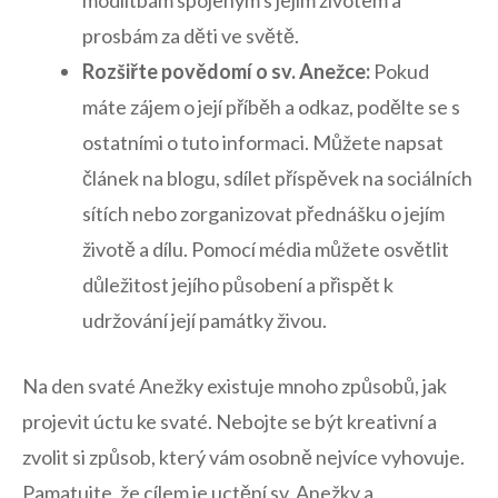
prosbám za děti ve světě.
Rozšiřte povědomí o ⁤sv. Anežce:
⁢Pokud
‌máte zájem o její příběh ⁣a odkaz, ⁤podělte se s
ostatními o tuto informaci. Můžete napsat
článek na⁣ blogu,⁣ sdílet příspěvek na sociálních
sítích nebo zorganizovat přednášku o jejím
životě a dílu. Pomocí média ‌můžete osvětlit
důležitost jejího‌ působení‍ a‌ přispět k
⁣udržování⁣ její památky živou.
Na ⁢den svaté Anežky existuje mnoho způsobů, jak
projevit úctu ke svaté. Nebojte⁢ se být kreativní a
zvolit si způsob, který vám osobně nejvíce vyhovuje.
Pamatujte, ‌že ⁤cílem je uctění⁣ sv. Anežky a⁢