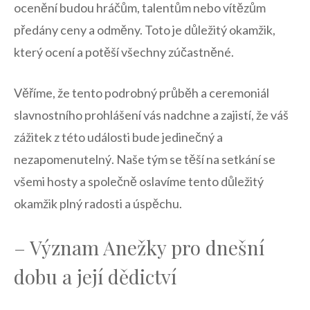
ocenění budou hráčům, talentům⁤ nebo vítězům
předány ceny a‌ odměny. ​Toto je důležitý okamžik,⁣
který ocení ⁤a potěší všechny zúčastněné.
Věříme, že tento podrobný ⁢průběh a ceremoniál
slavnostního prohlášení⁢ vás nadchne a zajistí, ⁤že váš
zážitek⁤ z⁤ této události bude jedinečný‍ a
nezapomenutelný. Naše tým se těší ​na ⁤setkání⁤ se
všemi⁣ hosty a společně‌ oslavíme tento‌ důležitý⁣
okamžik plný radosti a ⁢úspěchu.
– Význam ‌Anežky pro dnešní⁤
dobu a její dědictví