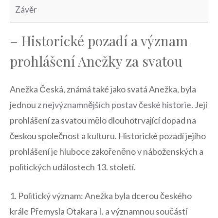
Závěr
– Historické pozadí⁤ a význam
prohlášení​ Anežky ‌za svatou
Anežka Česká,‍ známá⁣ také jako svatá Anežka, byla‌
jednou ‍z
nejvýznamnějších postav české ⁢historie
. Její
prohlášení za svatou⁢ mělo dlouhotrvající⁢ dopad na
českou společnost ‍a kulturu. Historické pozadí jejího
prohlášení je ⁢hluboce zakořeněno v‍ náboženských a
politických událostech 13. století.
1. Politický ⁣význam: ‍Anežka byla dcerou českého
krále​ Přemysla⁣ Otakara I. ⁤a významnou součástí