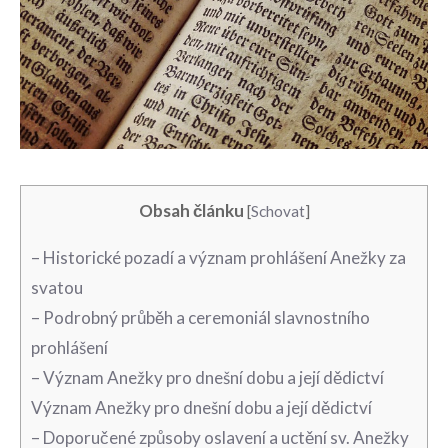
Obsah článku
[
Schovat
]
– Historické pozadí⁤ a význam prohlášení​ Anežky ‌za
svatou
– Podrobný ​průběh​ a ⁤ceremoniál slavnostního
prohlášení
– Význam ‌Anežky pro dnešní⁤ dobu a její dědictví
Význam Anežky ⁤pro dnešní⁢ dobu a ⁢její dědictví
– Doporučené způsoby‍ oslavení⁣ a uctění sv.⁢ Anežky