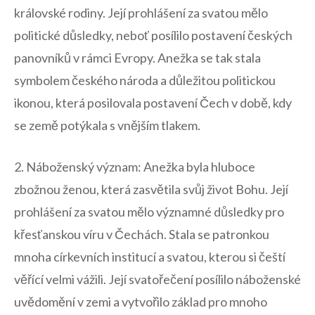
královské rodiny. Její prohlášení za svatou ⁢mělo​
politické důsledky, ⁣neboť posílilo postavení českých
panovníků v rámci​ Evropy. Anežka se ‌tak stala
symbolem českého národa a⁣ důležitou politickou
ikonou, která‍ posilovala postavení⁢ Čech v době,⁢ kdy
⁤se země potýkala s‌ vnějším tlakem.
2. Náboženský⁤ význam: ‌Anežka ⁤byla ⁢hluboce
zbožnou ženou, která zasvětila svůj život Bohu. ​Její
prohlášení​ za‍ svatou mělo významné ‍důsledky pro
⁢křesťanskou víru ⁣v Čechách. ⁣Stala ⁤se patronkou
mnoha‌ církevních‍ institucí ⁤a svatou, kterou si⁢ čeští
věřící‍ velmi vážili. Její svatořečení posílilo náboženské
uvědomění v​ zemi a vytvořilo základ pro mnoho