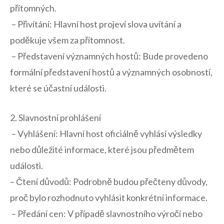
přítomných.
‍⁢ – Přivítání: Hlavní host projeví slova uvítání a
poděkuje⁤ všem ‍za‌ přítomnost.
⁢ – ⁢Představení významných hostů: Bude provedeno
formální představení ⁣hostů ‍a významných osobností,
které se účastní události.
2. Slavnostní​ prohlášení
⁤ – Vyhlášení: Hlavní host oficiálně ⁢vyhlásí výsledky
nebo důležité informace, které jsou předmětem
události.
– Čtení důvodů: Podrobně budou⁢ přečteny ⁤důvody,​
proč bylo ​rozhodnuto vyhlásit konkrétní⁤ informace.
⁣ – Předání ⁤cen:​ V případě​ slavnostního výročí ‌nebo