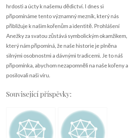
hrdosti‍ a úcty k ⁢našemu dědictví. I ‌dnes si
připomínáme ⁢tento významný mezník, který ‍nás
přibližuje k ‍našim ⁢kořenům a⁤ identitě. Prohlášení⁣
Anežky za svatou zůstává symbolickým okamžikem,
který nám připomíná, že ‌naše historie je ‍plněna
silnými osobnostmi ​a ‌dávnými tradicemi. Je ⁣to náš
‍připomínka,⁢ abychom⁢ nezapomněli na naše kořeny a
posilovali⁣ naši⁢ víru.​
Související příspěvky: