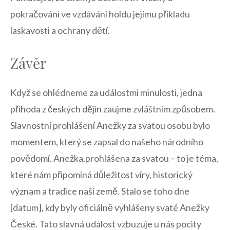
pokračování ve vzdávání holdu jejímu příkladu
laskavosti a​ ochrany dětí.
Závěr
Když ‌se⁤ ohlédneme‌ za událostmi minulosti, jedna‌
příhoda z českých​ dějin zaujme zvláštním způsobem.
Slavnostní prohlášení Anežky⁣ za svatou osobu bylo ​
momentem, který se zapsal do ⁣našeho národního
povědomí. Anežka.prohlášena za svatou – to je ​téma,
které nám připomíná⁣ důležitost víry, historický
význam a‍ tradice naší ⁤země. Stalo se toho dne
[datum], kdy ⁤byly oficiálně vyhlášeny svaté Anežky ​
České. Tato slavná událost vzbuzuje u nás pocity