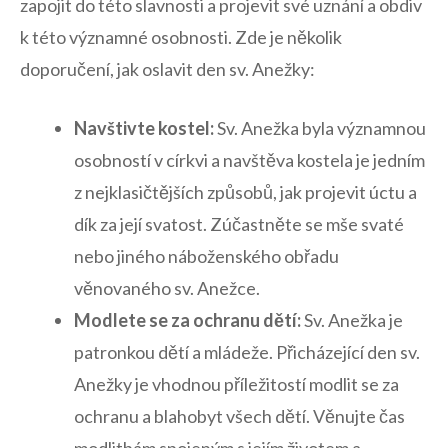
‍zapojit⁤ do této⁢ slavnosti ‍a‍ projevit své uznání a‌ obdiv
⁢k této významné ​osobnosti.‍ Zde je​ několik
‍doporučení,⁤ jak oslavit den ⁤sv. ⁢Anežky:
Navštivte kostel:
Sv. Anežka⁢ byla ⁢významnou
osobností v církvi a navštěva kostela je‍ jedním ​
z ⁢nejklasičtějších způsobů, jak projevit úctu ‌a
dík za její svatost. Zúčastněte se mše svaté
nebo jiného náboženského obřadu‌
věnovaného sv. Anežce.
Modlete ‌se za ‍ochranu dětí:
Sv. Anežka je
patronkou dětí a⁤ mládeže. Přicházející den sv.
Anežky je vhodnou příležitostí modlit ⁤se za⁢
ochranu a blahobyt všech dětí. ⁤Věnujte čas
modlitbám spojeným‌ s ⁢jejím životem a