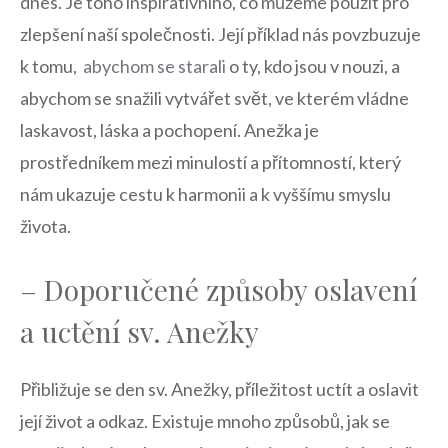
dnes. Je toho‍ inspirativního, co můžeme⁣ použít‍ pro
zlepšení​ naší společnosti. Její příklad⁤ nás povzbuzuje ​
k tomu, ⁢
abychom se starali
o ty, kdo jsou ⁢v nouzi, a
abychom​ se snažili ​vytvářet‍ svět, ve kterém vládne
laskavost, láska⁤ a pochopení. ⁢Anežka je
prostředníkem mezi minulostí a přítomností, který
nám ukazuje cestu‌ k harmonii a k vyššímu ⁣smyslu
života.
– Doporučené způsoby‍ oslavení⁣
a uctění sv.⁢ Anežky
Přibližuje ⁢se den sv. Anežky, příležitost⁤ uctít a oslavit
její ‌život ​a odkaz. Existuje mnoho ​způsobů, jak se