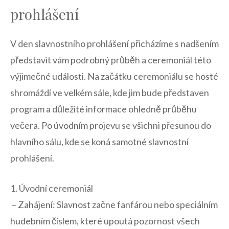
prohlášení
V den slavnostního prohlášení ‌přicházíme s nadšením
představit vám ⁤podrobný průběh a​ ceremoniál této⁤
výjimečné události. Na začátku ceremoniálu se hosté​
shromáždí ve⁣ velkém sále,‌ kde⁣ jim bude ⁤představen⁢
program a důležité informace ohledně průběhu
večera.⁣ Po úvodním projevu se všichni přesunou⁢ do
hlavního sálu, ‍kde se koná samotné slavnostní
prohlášení.
1. Úvodní ceremoniál
⁤ – Zahájení:⁢ Slavnost ⁤začne fanfárou nebo speciálním
hudebním⁣ číslem,‌ které upoutá pozornost všech⁤