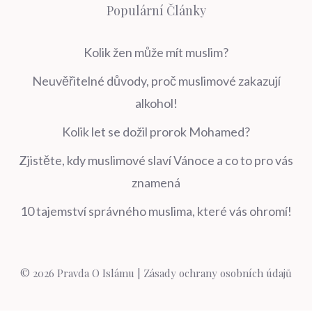
Populární Články
Kolik žen může mít muslim?
Neuvěřitelné důvody, proč muslimové zakazují
alkohol!
Kolik let se dožil prorok Mohamed?
Zjistěte, kdy muslimové slaví Vánoce a co to pro vás
znamená
10 tajemství správného muslima, které vás ohromí!
© 2026 Pravda O Islámu |
Zásady ochrany osobních údajů