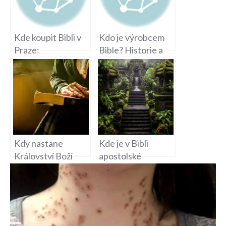
Kde koupit Bibli v
Kdo je výrobcem
Praze:
Bible? Historie a
Knihkupectví s
identita
bohatým výběrem
posvátných textů
Kdy nastane
Kde je v Bibli
Království Boží
apostolské
bible?
vyznání: Hledání
víry v posvátném
textu