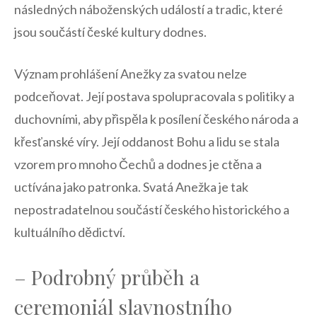
následných⁤ náboženských událostí a ‌tradic,⁤ které
jsou součástí⁣ české kultury dodnes.
Význam prohlášení Anežky ‍za svatou nelze
podceňovat.⁣ Její postava spolupracovala s ⁤politiky a
duchovními, ⁤aby přispěla k​ posílení⁣ českého⁢ národa a
⁣křesťanské víry. Její oddanost⁢ Bohu ‍a lidu se stala
vzorem ⁢pro mnoho ​Čechů a⁣ dodnes je ⁤ctěna ‍a
uctívána jako patronka.‍ Svatá ⁢Anežka je tak
nepostradatelnou součástí‌ českého ‌historického a
kultuálního dědictví.
– Podrobný ​průběh​ a
⁤ceremoniál slavnostního