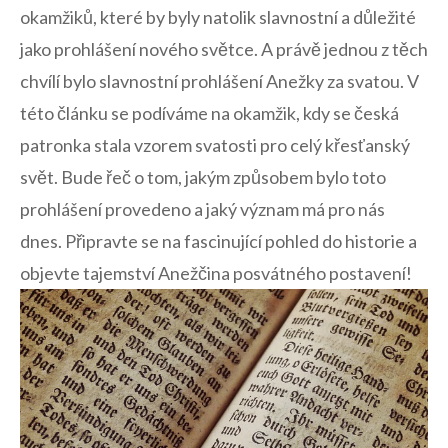
okamžiků, které by ‍byly natolik slavnostní a důležité
jako prohlášení ​nového světce.⁣ A právě⁣ jednou⁣ z těch‍
chvílí bylo slavnostní prohlášení Anežky za ‍svatou. V
této​ článku se‍ podíváme na okamžik, kdy se česká
patronka stala vzorem ​svatosti ⁤pro celý⁢ křesťanský
svět. Bude řeč o tom, jakým způsobem bylo toto
prohlášení​ provedeno a jaký význam má pro nás
‍dnes. Připravte se na fascinující pohled do ‍historie a​
objevte tajemství​ Anežčina posvátného ‌postavení!