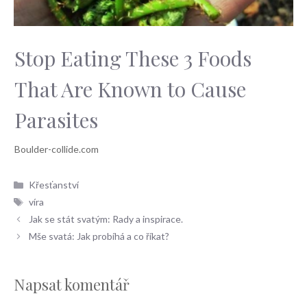
Stop Eating These 3 Foods
That Are Known to Cause
Parasites
Rubriky
Křesťanství
Štítky
víra
Jak se stát svatým: Rady a inspirace.
Mše svatá: Jak probíhá a co říkat?
Napsat komentář