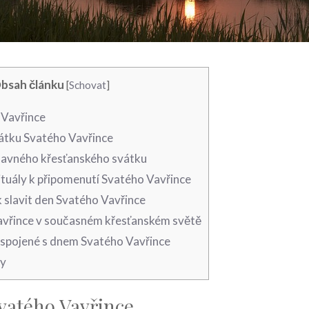
bsah článku
[
Schovat
]
​ Vavřince
átku Svatého ‍Vavřince
lavného ⁢křesťanského svátku
ituály k připomenutí Svatého Vavřince
ak slavit den Svatého Vavřince
vřince v současném křesťanském světě
i spojené s dnem Svatého Vavřince
ky
Svatého​ Vavřince