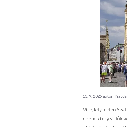
11. 9. 2025
autor:
Pravda
Víte, kdy je den Sv
dnem,⁣ který si důkla