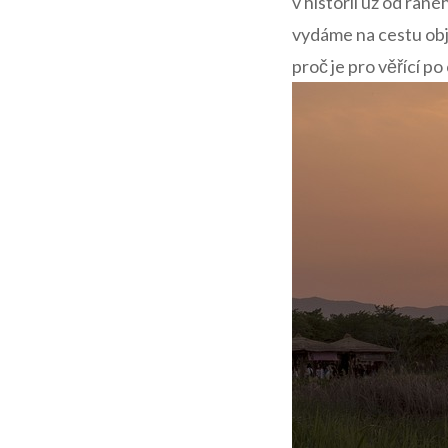
v‌ historii už od ran
vydáme ​na cestu obj
proč ​je pro věřící po