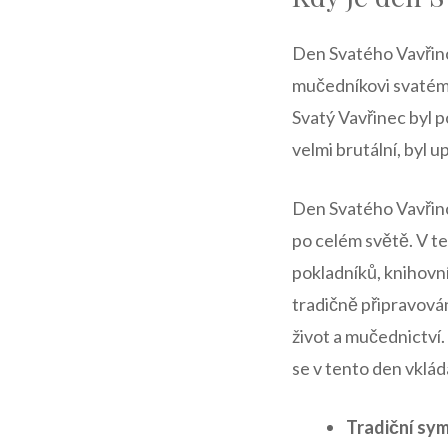
Den Svatého Vavřinc
mučedníkovi ⁤svatému
Svatý Vavřinec‌ byl⁣
velmi brutální, byl u
Den Svatého Vavřinc
po celém ⁢světě. V ‌t
pokladníků, knihovní
tradičně připravován
život a mučednictví. 
se v tento den vklád
Tradiční sym