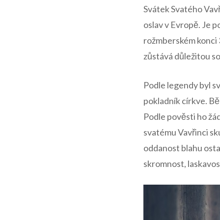
Svátek Svatého Vavři
oslav‌ v ‌Evropě. Je
rožmberském konci 3.
zůstává důležitou s
Podle legendy byl‌ s
pokladník církve.⁤ 
Podle pověsti⁢ ho žá
svatému Vavřinci sk
oddanost blahu ostat
skromnost, laskavos