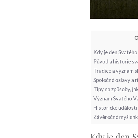
O
Kdy ⁢je den ‍Svatého
Původ a historie sv
Tradice a význam ⁢s
Společné oslavy a r
Tipy na způsoby,​ j
Význam Svatého Va
Historické událost
Závěrečné myšlen
Kdy ⁢je den ‍