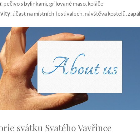
a:
pečivo s bylinkami, grilované maso, koláče
ivity:
​účast na místních⁤ festivalech, návštěva kostelů, zapá
orie svátku Svatého ‍Vavřince