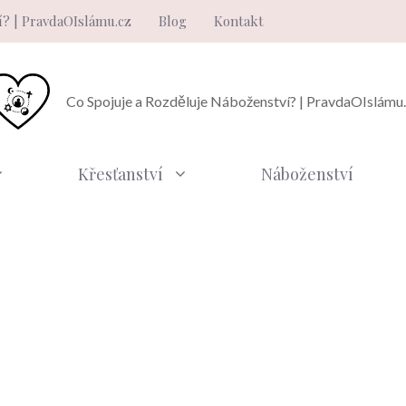
í? | PravdaOIslámu.cz
Blog
Kontakt
Co Spojuje a Rozděluje Náboženství? | PravdaOIslámu
Křesťanství
Náboženství