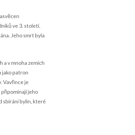
 zasvěcen
íků ve 3. století.
iána. Jeho smrt byla
ch a v mnoha zemích
 jako⁣ patron
. Vavřince je
 připomínají jeho
sbírání​ bylin, které