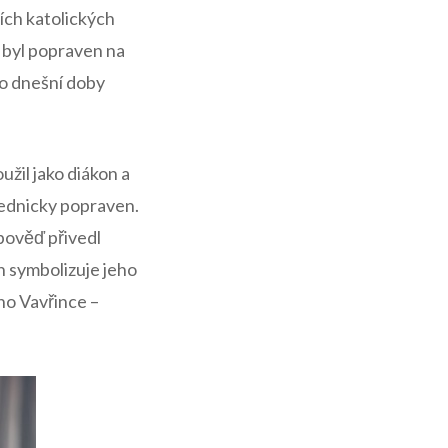
ích katolických⁢
byl⁣ popraven‍ na
do dnešní doby
užil jako diákon a
ednicky popraven.​
dpověď přivedl
h symbolizuje jeho
ého Vavřince –