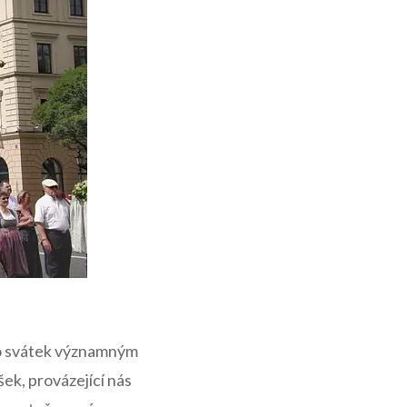
to⁢ svátek významným
šek, provázející nás