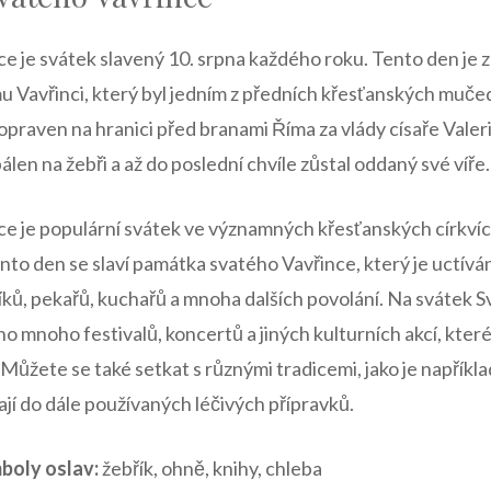
e je svátek slavený 10. srpna každého roku. Tento den je
 Vavřinci, ‍který ‍byl jedním z ‌předních křesťanských mučedn
 popraven ‍na hranici před branami Říma za vlády císaře Valer
pálen​ na žebři a až do poslední chvíle zůstal⁢ oddaný své víře.
e je populární svátek ve významných⁣ křesťanských​ církví
ento den ⁣se slaví památka svatého Vavřince, který je⁣ uctíván
ků, pekařů, ⁤kuchařů a mnoha dalších povolání.​ Na svátek Sv
o mnoho festivalů, koncertů a​ jiných kulturních akcí, které
Můžete se také setkat s různými tradicemi, jako je například ⁢
ají do dále používaných léčivých přípravků.
boly oslav:
žebřík, ohně, knihy, ⁣chleba