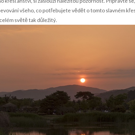
ého křesťanství, si zaslouží náležitou ⁤pozornost. Připravte ⁤s
evování všeho, co potřebujete vědět o tomto ‍slavném ⁣kře
 ‌celém světě⁢ tak důležitý.