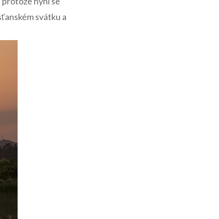
e, protože nyní se
sťanském⁣ svátku a