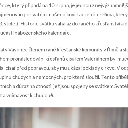
nce, který⁤ připadá na‍ 10. srpna, je jednou z nejvýznamnějš
 pojmenován po svatém mučedníkovi Laurentiu z Říma, který 
 století. Historie svátku sahá až do raného křesťanství a 
oučástí náboženského kalendáře.
vatý Vavřinec členem raně křesťanské komunity v Římě a slo
Během pronásledování křesťanů císařem Valeriánem byl⁢ muč
dal císař před popravou, aby mu ukázal poklady církve. ⁣V o
upinu chudých a nemocných, pro které sloužil. Tento příbě
ních a důraz na ctnosti, jež jsou spojeny ⁢se‌ svátkem Svat
t a vnímavost k chudobě.