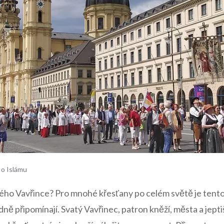
 o Islámu
atého Vavřince? Pro mnohé křesťany po⁣ celém světě je ten
dně připomínají. ‌Svatý Vavřinec, patron kněží, města a jepti