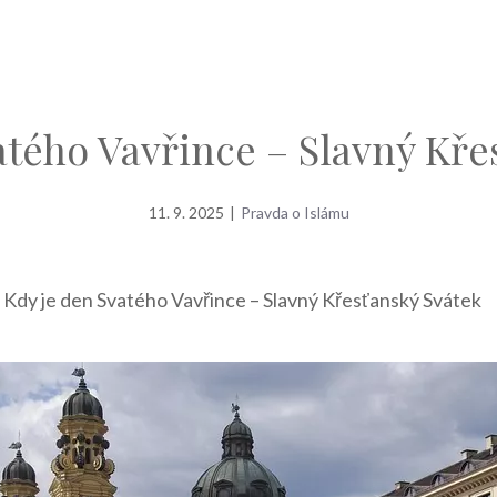
atého Vavřince – Slavný Kře
11. 9. 2025
|
Pravda o Islámu
»
Kdy je den Svatého Vavřince – Slavný Křesťanský Svátek