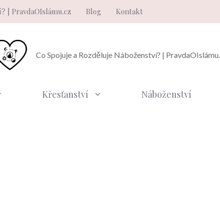
í? | PravdaOIslámu.cz
Blog
Kontakt
Co Spojuje a Rozděluje Náboženství? | PravdaOIslámu
Křesťanství
Náboženství