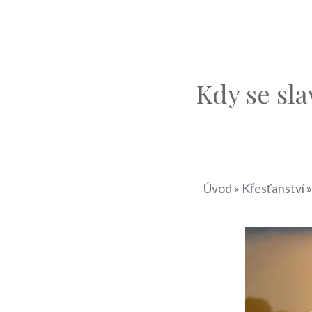
Kdy se sla
Úvod
»
Křesťanství