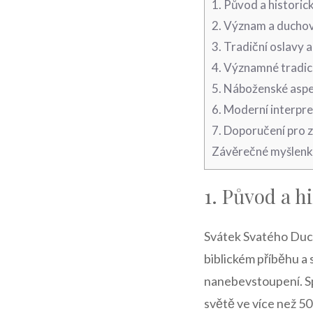
1. ⁣Původ a histori
2. Význam a duchov
3. Tradiční oslavy⁢
4. Významné ​tradice
5. Náboženské⁣ aspe
6. Moderní interpre
7. Doporučení pro‌ 
Závěrečné myšlen
1. ⁣Původ a 
Svátek Svatého Ducha
biblickém příběhu a 
nanebevstoupení. Spol
světě ve více‍ než 5