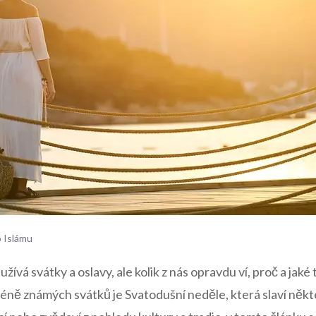
o Islámu
a užívá svátky a oslavy, ale kolik z nás opravdu ví,‍ proč a jaké 
ně známých svátků ⁣je‌ Svatodušní neděle, která​ slaví něk