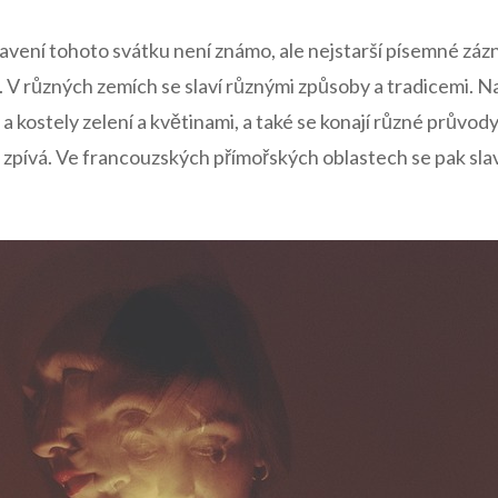
slavení tohoto svátku není známo, ale nejstarší písemné zá
tí.‍ V různých zemích se slaví různými způsoby a tradicemi. Na
 kostely​ zelení a ‌květinami, a také se konají různé průvody 
a zpívá. Ve francouzských přímořských oblastech se pak sla