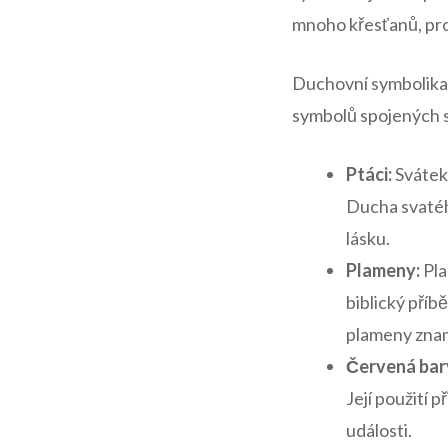
mnoho křesťanů, proto
Duchovní symbolika 
symbolů spojených​ 
Ptáci:
Svátek 
Ducha svatého
lásku.
Plameny:
Pla
biblický příb
plameny ⁢zna
Červená ‍bar
Její ⁣použití
události.