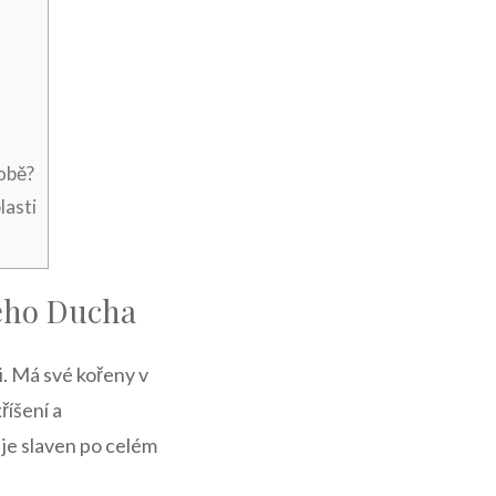
době?
lasti
tého Ducha
 Má své kořeny v ​
říšení a
je slaven​ po celém⁢