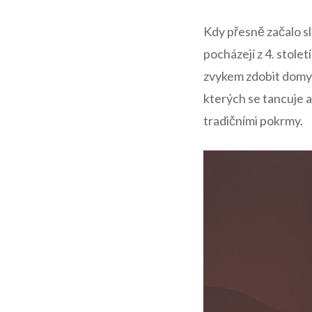
Kdy ​přesně začalo 
pocházejí⁣ z 4. stole
zvykem zdobit⁤ domy a
⁢kterých se tancuje 
tradičními pokrmy.