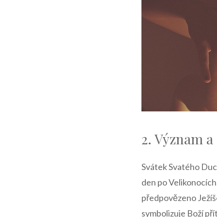
2. Význam a
Svátek Svatého Ducha
den⁣ po Velikonocích
předpovězeno Ježíšem
symbolizuje Boží přít