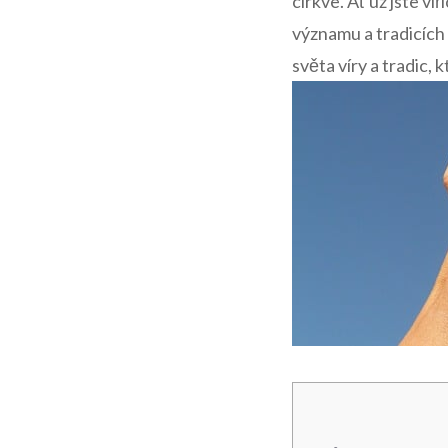
⁤církve. Ať už jste ⁣v
významu a tradicích 
světa⁤ víry a tradic, k