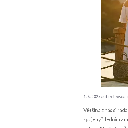
1. 6. 2025
autor:
Pravda 
Většina z ⁤nás si⁤ rád
spojeny? Jedním z mé