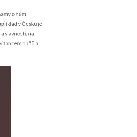
znamy o něm
příklad v Česku‌ je
a slavnosti, ‍na
ví tancem ohňů a⁣