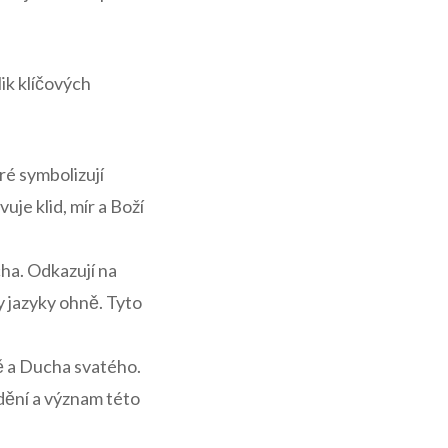
ik klíčových
é⁤ symbolizují
je klid, mír a Boží
ha. Odkazují na
ly jazyky ohně. Tyto
 a​ Ducha svatého.
adění a význam této