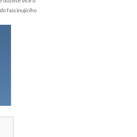
e dozvíte‌ více o
do fascinujícího