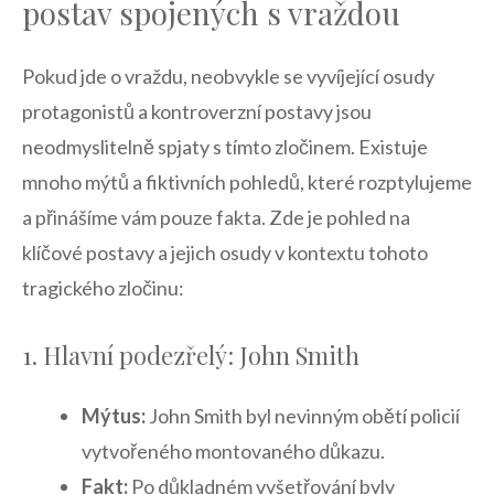
⁣postav spojených s vraždou
Pokud jde o vraždu, neobvykle se vyvíjející osudy
protagonistů a kontroverzní postavy ​jsou
neodmyslitelně spjaty s⁣ tímto zločinem. Existuje​
mnoho mýtů a​ fiktivních pohledů, které​ rozptylujeme
a přinášíme vám ‌pouze fakta. Zde je pohled na
klíčové postavy‍ a jejich osudy v kontextu tohoto
tragického zločinu:
1. Hlavní podezřelý: John Smith
Mýtus:
John⁤ Smith byl nevinným obětí policií
⁢vytvořeného montovaného⁤ důkazu.
Fakt:
Po důkladném vyšetřování byly