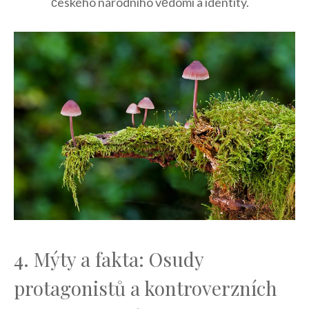
českého národního ⁣vědomí⁤ a identity.
4.​ Mýty a fakta: Osudy
protagonistů a kontroverzních