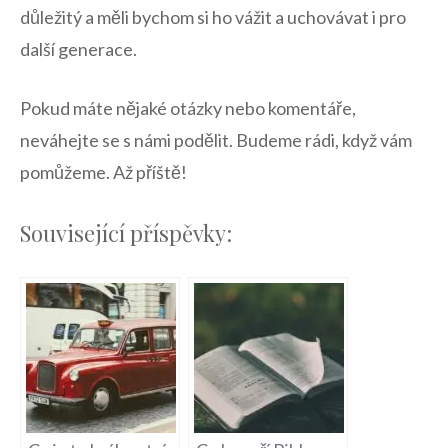
důležitý ⁤a⁣ měli bychom si ho vážit ⁢a uchovávat i pro‌
další‌ generace.
Pokud máte nějaké otázky nebo ‍komentáře,
neváhejte se⁣ s námi podělit. Budeme rádi, když⁤ vám
pomůžeme. ⁣Až příště!
Související příspěvky: