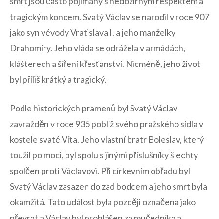
smrt‍ jsou často pojímány s ⁣nedozírným respektem a
tragickým koncem. Svatý Václav se‌ narodil v roce 907
jako syn vévody Vratislava I. a jeho manželky
Drahomíry. Jeho vláda se odrážela v armádách,
⁢klášterech a šíření křesťanství. Nicméně, jeho život⁣
byl‍ příliš krátký a ‌tragický.
Podle historických pramenů byl Svatý Václav
zavražděn v roce 935⁣ poblíž svého pražského sídla v
kostele svaté​ Víta. Jeho vlastní bratr Boleslav, který
toužil ‍po moci, byl spolu⁣ s jinými příslušníky šlechty
spolčen proti Václavovi. Při církevním ⁤obřadu byl
Svatý Václav zasazen do ​zad bodcem a ⁣jeho smrt byla
okamžitá. Tato událost byla později označena jako
převrat a Václav byl prohlášen za mučedníka a