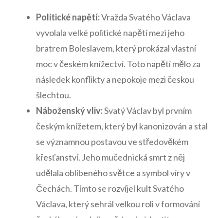
Politické napětí:
Vražda Svatého⁤ Václava
vyvolala​ velké politické napětí mezi jeho
bratrem Boleslavem, který prokázal vlastní
moc v českém knížectví. Toto napětí mělo za
následek ⁤konflikty ​a nepokoje mezi českou
‌šlechtou.
Náboženský vliv:
Svatý Václav byl prvním
českým⁢ knížetem, který byl kanonizován⁣ a stal
se významnou postavou ve středověkém⁢
křesťanství. Jeho mučednická smrt z něj
udělala oblíbeného světce a symbol⁢ víry v
Čechách. Tímto se rozvíjel kult Svatého
Václava, který sehrál velkou roli v formování