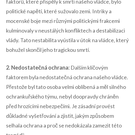
faktorů, které ⁤přispěly k smrti našeho vládce, bylo
politické ⁢napětí, které sužovalo zemi. Intriky a
mocenské boje mezi různými politickými frakcemi
kulminovaly v‍ neustálých konfliktech a destabilizaci
vlády. Tato​ nestabilita vyústila v útok​ na vládce, ⁢který
bohužel skončil jeho tragickou smrtí.
2. Nedostatečná ochrana:
Dalším ⁤klíčovým
faktorem ‍byla nedostatečná ochrana našeho vládce.
Přestože byl⁢ tato osoba velmi oblíbená a měl⁢ silného
‍ochrankuřského týmu, ​nebyl ‌doopravdy chráněn
před hrozícími nebezpečími.‍ Je zásadní provést
důkladné vyšetřování ​a zjistit, jakým způsobem
selhala‍ ochrana a⁢ proč se nedokázala zamezit této