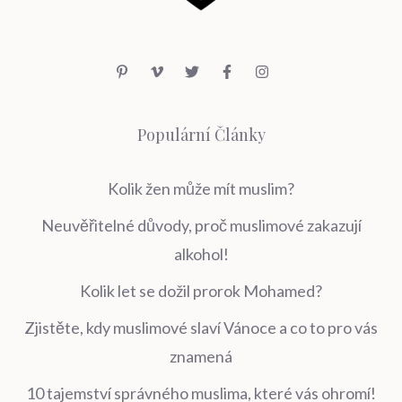
Populární Články
Kolik žen může mít muslim?
Neuvěřitelné důvody, proč muslimové zakazují
alkohol!
Kolik let se dožil prorok Mohamed?
Zjistěte, kdy muslimové slaví Vánoce a co to pro vás
znamená
10 tajemství správného muslima, které vás ohromí!