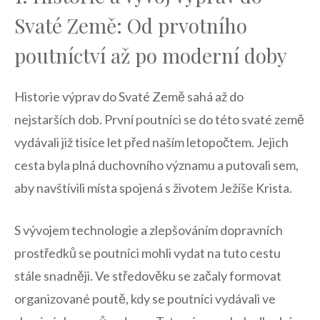
Svaté Země: Od prvotního
poutníctví až po moderní doby
Historie výprav do Svaté Země sahá až do
nejstarších dob. První poutníci se do této svaté země
vydávali ⁢již ⁢tisíce let před naším letopočtem. Jejich
cesta byla ⁤plná duchovního ⁣významu a putovali sem,
‌aby navštívili místa spojená s ⁣životem Ježíše Krista.
S vývojem technologie a zlepšováním dopravních
prostředků se poutníci mohli vydat na tuto cestu
stále snadněji. Ve ‌středověku se začaly formovat
organizované poutě, kdy se poutníci vydávali ve