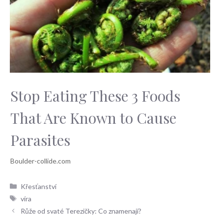
Stop Eating These 3 Foods
That Are Known to Cause
Parasites
Rubriky
Křesťanství
Štítky
víra
Růže od svaté Terezičky: Co znamenají?