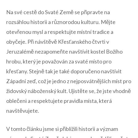
Na své cestě​ do Svaté Země se připravte na
rozsáhlou historii a různorodou kulturu. Mějte
otevřenou mysl ⁣a respektujte místní tradice a
obyčeje. Při návštěvě Křesťanského čtvrti v⁤
Jeruzalémě ​nezapomeňte​ navštívit kostel Božího
hrobu, který je považován za ⁢svaté místo pro
křesťany. Stejně tak je také doporučeno navštívit
Západní zeď, což je jedno z nejposvátnějších míst⁢ pro
židovský náboženský kult. Ujistěte ‍se,‌ že jste vhodně
oblečeni⁤ a respektujete ⁣pravidla místa, která
navštěvujete.
V ⁢tomto článku jsme si⁤ přiblížili historii​ a význam