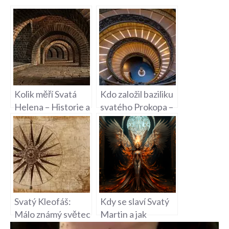
Kolik měří Svatá
Kdo založil baziliku
Helena – Historie a
svatého Prokopa –
Geografie
Historie Kostela v
Břevnově
Svatý Kleofáš:
Kdy se slaví Svatý
Málo známý světec
Martin a jak
a jeho historie
připravit tradiční