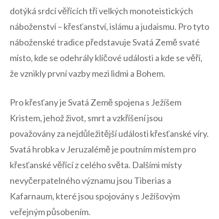
dotýká srdcí⁤ věřících tří velkých monoteistických
náboženství – křesťanství,‍ islámu a judaismu. Pro tyto
náboženské tradice představuje ​Svatá Země ​svaté⁣
místo,‌ kde se odehrály klíčové události a kde⁤ se věří,
že vznikly první vazby mezi lidmi a Bohem.
Pro křesťany je⁢ Svatá⁣ Země spojena s Ježíšem
Kristem, jehož život, smrt a vzkříšení jsou
považovány za⁢ nejdůležitější události křesťanské víry.
Svatá hrobka v Jeruzalémě je​ poutním místem pro
‌křesťanské věřící z celého světa. Dalšími místy
nevyčerpatelného významu jsou ⁢Tiberias a
Kafarnaum, které jsou spojovány s Ježíšovým
veřejným působením.