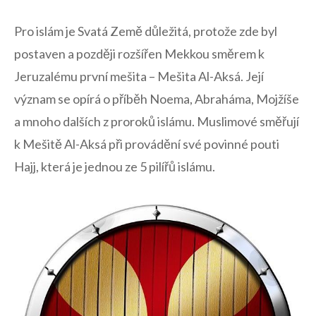
Pro islám je Svatá Země důležitá, protože zde byl
postaven a​ později ⁢rozšířen Mekkou ⁤směrem k
Jeruzalému první⁤ mešita –⁣ Mešita Al-Aksá. Její
význam se opírá o ⁤příběh Noema,​ Abraháma, Mojžíše
a mnoho dalších z proroků islámu. Muslimové směřují
k Mešitě Al-Aksá při provádění své povinné pouti
Hajj, ‌která je jednou ze 5 pilířů islámu.