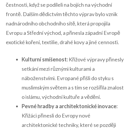
čestnosti, když se podíleli na bojích na východní
frontě. Dalším dědictvím těchto výprav bylo vznik
nadnárodního obchodního sítě, která ​propojila
Evropu a Střední východ, a přinesla západní Evropě
exotické ⁣koření, textilie, ‌drahé kovy a jiné ‌cennosti.
Kulturní smíšenost:
⁤Křížové výpravy‌ přinesly
setkání mezi různými kulturami a
náboženstvími. Evropané přišli do styku s
muslimským světem a s tím se ⁢rozšířila znalost
o islámu, východní kultuře a ​vědění.
Pevné hradby‌ a architektonické inovace:
⁢Křižáci přinesli do Evropy nové
architektonické techniky, které se později⁢