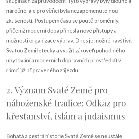
skupinách⁢ za průvodcem. Tyto výpravy byly dlouhé ⁢a
náročné, ale pro věřící byla nezapomenutelnou
zkušeností. Postupem času ‌se poutě proměnily,
přičemž moderní doba přinesla nové přístupy a⁤
možnosti organizace výprav. Dnes je možné ⁣navštívit
Svatou Zemi ⁢letecky a⁢ využít zároveň pohodlného
ubytování⁢ a moderních dopravních ⁢prostředků ​v
rámci již připraveného ⁤zájezdu.
2. Význam Svaté Země pro
náboženské tradice: Odkaz ​pro
křesťanství, islám a judaismus
Bohatá a pestrá historie Svaté Země se neustále