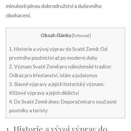
minulosti plnou dobrodružství a duševního⁣
obohacení.
Obsah článku
[
Schovat
]
1. Historie a vývoj výprav⁣ do Svaté Země: Od
prvotního poutníctví až po moderní doby
2. Význam Svaté Země pro náboženské tradice:
Odkaz ​pro křesťanství, islám a judaismus
3. ⁤Slavné výpravy a jejich historický ‌význam:
Křížové výpravy a jejich dědictví
4. Do Svaté Země dnes: ‍Doporučení pro současné
poutníky a turisty
1. Historie a vývoj výprav⁣ do