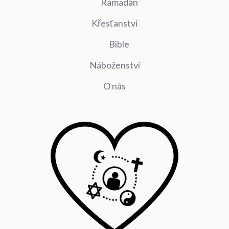
Ramadán
Křesťanství
Bible
Náboženství
O nás