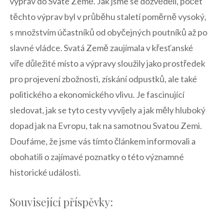
výprav do Svaté ‌Země. Jak jsme se dozvěděli, počet
těchto výprav‌ byl⁤ v průběhu staletí poměrně vysoký,
⁤s množstvím účastníků od obyčejných poutníků až po
slavné vládce. Svatá Země zaujímala v křesťanské
víře důležité místo a výpravy sloužily jako prostředek
pro projevení zbožnosti,​ získání odpustků, ⁢ale také
‍politického a ⁤ekonomického vlivu.⁢ Je fascinující⁣
sledovat, jak se tyto cesty vyvíjely⁢ a ‍jak měly hluboký
dopad jak na ​Evropu, tak na⁤ samotnou ​Svatou Zemi.
Doufáme, že jsme vás tímto článkem informovali a
obohatili o⁢ zajímavé poznatky o této významné
historické události.
Související příspěvky: