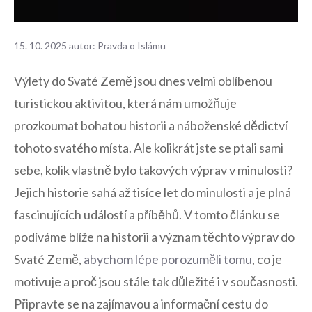
15. 10. 2025
autor:
Pravda o Islámu
Výlety do ‌Svaté⁤ Země jsou dnes velmi ​oblíbenou⁤
turistickou aktivitou, která⁤ nám umožňuje
prozkoumat bohatou historii​ a náboženské dědictví
tohoto svatého místa. Ale kolikrát jste‌ se ptali sami
sebe, kolik vlastně bylo takových ⁣výprav v ‌minulosti?
Jejich historie sahá až tisíce let do minulosti a‌ je plná
fascinujících událostí a příběhů. ‌V tomto článku se
podíváme blíže na historii a význam těchto výprav do
Svaté Země,
abychom lépe porozuměli tomu
, co je
motivuje a proč jsou stále tak důležité i v současnosti.
⁤Připravte se na ‌zajímavou a informační cestu do