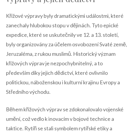
Křížové‌ výpravy byly ⁣dramatickými událostmi, ‍které
⁣zanechaly hlubokou‌ stopu v dějinách. Tyto ‍epické
expedice, které se uskutečnily ⁢ve 12. a 13.⁢ století,
byly organizovány za účelem osvobození Svaté země,
Jeruzaléma, z rukou muslimů. Historický význam
křížových výprav ⁢je⁤ nezpochybnitelný, a ‌to
především‍ díky jejich dědictví, které ovlivnilo
politickou, náboženskou ‌i kulturní krajinu Evropy a
Středního východu.
Během křížových výprav⁢ se zdokonalovalo vojenské⁣
umění, což vedlo⁣ k inovacím v bojové ‍technice a​
taktice. Rytíři se stali symbolem rytířské etiky‌ a