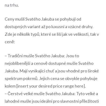
na‍ trhu
.
Ceny mušlí Svatého Jakuba se pohybují od​
dostupných variant až po luxusní a vzácné druhy.
Zde je‌ několik typů, které se liší jak ve ‍velikosti, tak v
ceně:
– Tradiční mušle Svatého Jakuba: Jsou to
nejoblíbenější ⁣a cenově ⁢dostupné mušle Svatého ​
Jakuba. Mají vynikající chuť a jsou vhodné pro široké
spektrum pokrmů. Jejich cena se ⁤obvykle pohybuje
kolem [insert your desired price range here].
– Čerstvé velké mušle Svatého Jakuba: Tyto velké a
lahodné mušle jsou ideální pro slavnostní příležitosti