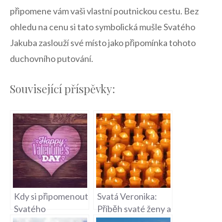
připomene vám vaši vlastní poutnickou cestu. Bez
‍ohledu na⁢ cenu si tato ‌symbolická mušle Svatého
⁢Jakuba zaslouží své místo ‍jako připomínka tohoto
duchovního putování.
Související příspěvky:
Kdy si připomenout
Svatá Veronika:
Svatého
Příběh svaté ženy a
Valentýna:
zázrak s rouškou