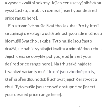
a vysoce ⁢kvalitní pokrmy.⁣ Jejich ​cena se vyšplhává na
vyšší‌ částku, zhruba v rozmezí [insert your desired
price range here].
– Bio ⁣a trvanlivé mušle Svatého⁤ Jakuba: Pro ⁢ty, kteří
se zajímají‌ o ekologii a udržitelnost, jsou ​zde ⁣možnosti
bio mušlí Svatého Jakuba. Tyto‌ mušle jsou často
dražší, ale nabízí​ vynikající​ kvalitu⁤ a mimořádnou chuť.
Jejich ​cena se obvykle pohybuje od [insert your
desired price range here]. Na trhu také najdete
‌trvanlivé varianty ⁤mušlí,
které ⁢jsou vhodné‌ pro ty
,
kteří si přejí dlouhodobě uchovat jejich čerstvost a‌
chuť. Tyto mušle‍ jsou‌ cenově dostupné od [insert
your desired price range here].