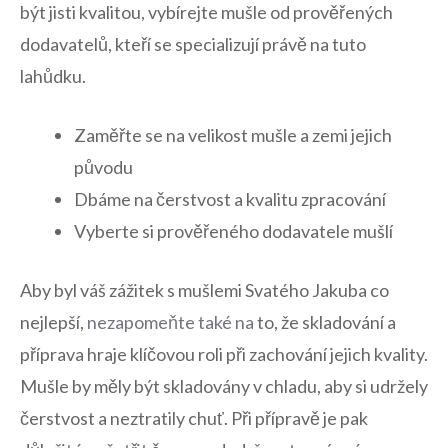
být jisti kvalitou, ⁤vybírejte mušle‌ od prověřených⁣
dodavatelů, kteří se specializují⁢ právě na tuto
lahůdku.
Zaměřte se na velikost mušle a​ zemi jejich
původu
Dbáme na čerstvost⁣ a​ kvalitu ‍zpracování
Vyberte si prověřeného dodavatele mušlí
Aby byl váš zážitek s ⁣mušlemi Svatého Jakuba co
nejlepší,
nezapomeňte také⁢ na
to, že skladování a​
příprava hraje ‍klíčovou roli při zachování ‌jejich kvality.
Mušle by měly být ‍skladovány v​ chladu, aby⁤ si ⁢udržely
čerstvost a neztratily chuť. Při přípravě je pak