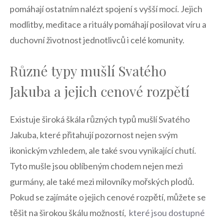
pomáhají ostatním⁢ nalézt spojení‌ s vyšší mocí. Jejich​
modlitby, meditace ⁣a rituály pomáhají posilovat víru a
duchovní životnost jednotlivců i celé komunity.
Různé typy mušlí Svatého
Jakuba​ a jejich cenové ‍rozpětí
Existuje široká škála různých ⁢typů mušlí Svatého
Jakuba, které přitahují⁣ pozornost nejen svým⁢
ikonickým vzhledem, ale také svou vynikající chutí.
Tyto ​mušle‍ jsou oblíbeným ​chodem nejen⁤ mezi
gurmány, ale také mezi milovníky mořských plodů.
Pokud se‌ zajímáte o jejich ⁤cenové rozpětí, ⁣můžete se
‍těšit na širokou škálu možností, ⁤
které ⁤jsou⁢ dostupné