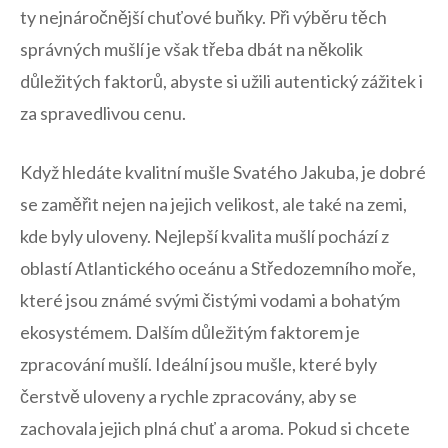
ty nejnáročnější chuťové buňky. Při výběru těch
⁢správných mušlí je však třeba ‌dbát na několik
⁤důležitých ⁣faktorů, abyste si užili autentický zážitek‍ i
za spravedlivou cenu.
Když hledáte kvalitní mušle​ Svatého Jakuba, je dobré
se zaměřit nejen‌ na jejich velikost, ale také na​ zemi,
kde byly ⁢uloveny.‍ Nejlepší kvalita mušlí pochází z
oblastí Atlantického oceánu a Středozemního moře,
které jsou známé svými čistými vodami a bohatým
ekosystémem. Dalším důležitým faktorem je
zpracování mušlí. Ideální jsou⁣ mušle, které byly
čerstvě uloveny a rychle zpracovány, aby se
zachovala⁢ jejich plná chuť a aroma. Pokud​ si ​chcete