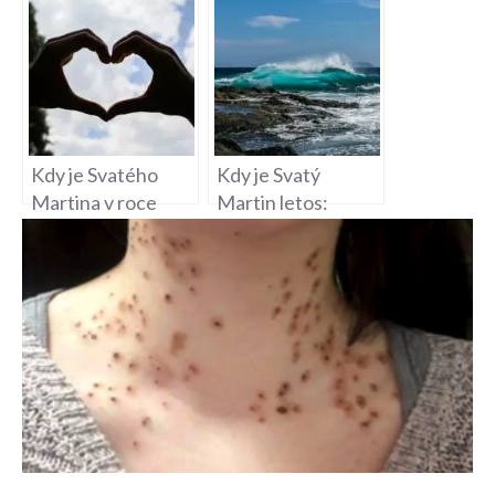
Romantický svátek
Kdy je Svatého
Kdy je Svatý
Martina v roce
Martin letos:
2019: Datum a
Datum tohoto
zvyky
významného
svátku