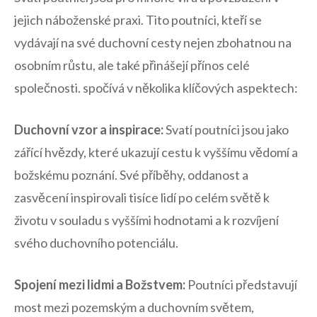
jejich náboženské⁣ praxi. Tito poutníci, kteří se
⁣vydávají na⁤ své duchovní ​cesty ⁢nejen zbohatnou⁢ na
osobním růstu, ‌ale ​také přinášejí​ přínos celé
⁢společnosti. spočívá v několika​ klíčových aspektech:
Duchovní vzor a inspirace:
Svatí poutníci jsou jako
zářící hvězdy, které ukazují⁤ cestu k⁤ vyššímu vědomí a
božskému poznání. Své příběhy, oddanost a
⁤zasvěcení inspirovali tisíce lidí po celém světě k
životu v souladu s​ vyššími ⁣hodnotami a k‍ rozvíjení
svého duchovního⁣ potenciálu.
Spojení mezi lidmi a Božstvem:
Poutníci představují
most mezi pozemským a duchovním světem,