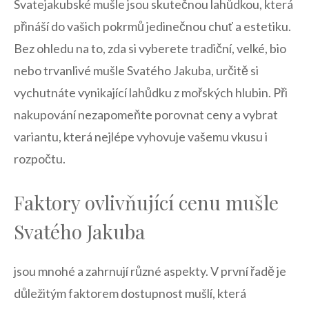
Svatejakubské mušle jsou ‍skutečnou lahůdkou, ‌která
přináší do vašich pokrmů jedinečnou chuť a estetiku.
Bez ⁤ohledu na to, zda si vyberete tradiční, velké, bio
nebo trvanlivé mušle Svatého ‌Jakuba,⁢ určitě si⁢
vychutnáte vynikající lahůdku z mořských hlubin. ⁤Při
nakupování nezapomeňte porovnat ceny a ⁤vybrat
variantu, která nejlépe​ vyhovuje vašemu vkusu‍ i
rozpočtu.
Faktory ovlivňující cenu mušle
Svatého Jakuba
jsou mnohé a zahrnují ⁣různé aspekty.⁤ V první řadě je
důležitým ⁤faktorem⁢ dostupnost‌ mušlí, která