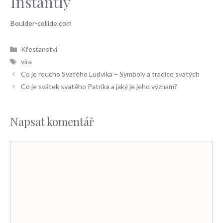
Instantly
Rubriky
Křesťanství
Štítky
víra
Co je roucho Svatého Ludvíka – Symboly a tradice svatých
Co je svátek svatého Patrika a jaký je jeho význam?
Napsat komentář
Komentář