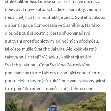
stále oblíbenější. Lidé ⁢se snaží rozšířit své obzory a
objevovat‍ nové kultury, tradice⁣ a památky. Jednou z
nejznámějších tras poutníků je cesta Svatého ⁣Jakuba
do Santiaga de ⁢Compostela ve Španělsku. Na této
⁣dlouhé pouti si⁢ poutníci často připomínají své
putování prostřednictvím jedinečných ‍předmětů,‍
jako jsou mušle​ Svatého Jakuba. Ale ​kolik vlastně
taková mušle​ stojí? V článku „Kolik stojí mušle
Svatého Jakuba‌ – Cena Svatého Poutníka“ se
podíváme na různé faktory ovlivňující cenu⁣ těchto
⁢poutnických suvenýrů‍ a ukážeme vám způsoby, jak si
tuto památku přivést ⁢domů za přijatelnou⁣ cenu.