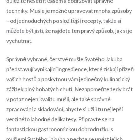
důležité nešetřit časem a dodržovat správné
⁣techniky. Mušle je ​možné upravovat mnoha způsoby
– od jednoduchých po složitější recepty,
takže si
můžete být ⁣jisti
, že najdete ​ten​ pravý způsob,⁢ jak si je
vychutnat.
Správně vybrané, čerstvé mušle Svatého Jakuba
představují vynikající ingredience, které získají přízeň
vašich hostů a poskytnou vám jedinečný kulinarický
zážitek⁢ plný bohatých chutí. Nezapomeňte tedy brát
v potaz nejen‌ kvalitu⁢ mušlí, ale také správné⁣
zpracování a skladování,⁤ abyste ‍si užili tu nejlepší
verzi této lahodné⁣ delikatesy. ‍Připravte ​se na
fantastickou ⁤gastronomickou dobrodružku s
mušlemi Svatého Jakuba a nechte se⁤ unést jejich