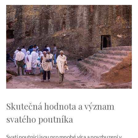
Skutečná hodnota a význam
svatého poutníka
Svatí poutníci jsou pro mnohé ⁤víra​ a povzbuzení ⁢v