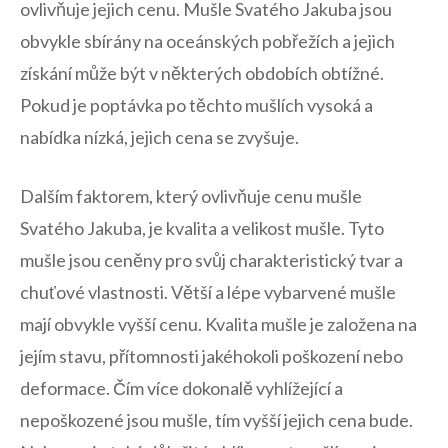
ovlivňuje⁣ jejich cenu. Mušle Svatého Jakuba jsou
obvykle sbírány na oceánských pobřežích a jejich
získání může být ⁣v některých obdobích ‌obtížné.
Pokud je poptávka ⁤po těchto mušlích vysoká a
⁤nabídka nízká,⁢ jejich cena se zvyšuje.
Dalším faktorem, který ovlivňuje cenu mušle
Svatého Jakuba, je kvalita a velikost mušle. Tyto
mušle jsou ⁣ceněny pro svůj charakteristický tvar ‍a
chuťové vlastnosti. Větší⁣ a lépe vybarvené mušle
mají⁢ obvykle vyšší cenu. Kvalita ⁤mušle⁤ je ⁤založena na
jejím‍ stavu, přítomnosti jakéhokoli poškození nebo
deformace. Čím ‌více dokonalě vyhlížející ⁢a
nepoškozené jsou ⁢mušle, tím vyšší‌ jejich⁣ cena bude.