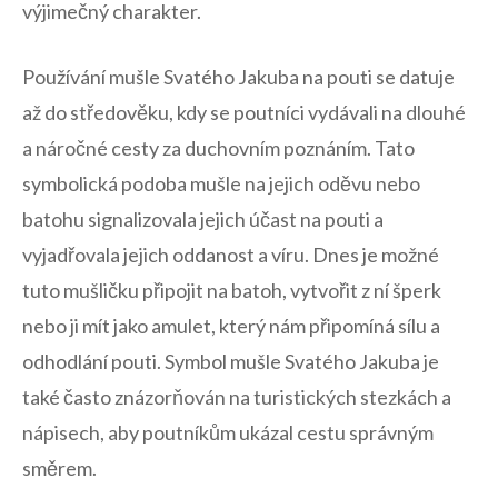
výjimečný charakter.
Používání mušle Svatého Jakuba na pouti se datuje
až do středověku, kdy se poutníci vydávali na dlouhé⁢
a náročné cesty za duchovním poznáním. Tato
symbolická podoba mušle na jejich oděvu nebo
batohu signalizovala jejich ⁤účast na pouti a
vyjadřovala‍ jejich oddanost ⁤a‌ víru. Dnes je možné
tuto mušličku připojit na batoh, vytvořit z ní šperk⁤
nebo ji‍ mít jako amulet, ​který nám ‍připomíná sílu a
odhodlání ‌pouti. Symbol‍ mušle Svatého Jakuba ⁢je
také často znázorňován na turistických stezkách a
nápisech, aby‍ poutníkům ‌ukázal‍ cestu správným
směrem.