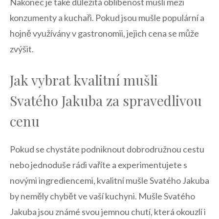
Nakonec je také důležitá oblíbenost mušlí‍ mezi‌
konzumenty a kuchaři. Pokud jsou mušle populární a
hojně využívány ⁤v gastronomii, jejich ​cena‍ se může
zvýšit.
Jak vybrat kvalitní mušli
Svatého Jakuba za spravedlivou
cenu
Pokud se chystáte ‍podniknout dobrodružnou cestu
nebo jednoduše​ rádi vaříte a⁢ experimentujete s
novými ingrediencemi, ⁢kvalitní⁣ mušle Svatého Jakuba
by ⁣neměly‍ chybět ve vaší kuchyni. Mušle Svatého
Jakuba jsou známé svou jemnou chutí, která okouzlí i