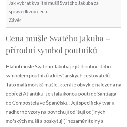
Jak vybrat kvalitní mušli Svatého Jakuba za
spravedlivou cenu
Závěr
Cena mušle Svatého Jakuba –
přírodní symbol poutníků
Hlahol⁣ mušle Svatého Jakuba je již dlouhou dobu
symbolem poutníků a křesťanských cestovatelů.
Tato malá ‌mořská mušle, která ‍je‌ obvykle nalezena na
pobřeží‍ Atlantiku, ​se stala⁣ ikonou pouti do Santiaga
de Compostela ​ve Španělsku. Její specifický‍ tvar a
nádherné vzory na povrchu ji odlišují od jiných
mořských mušlí a poskytují jí ‌nezaměnitelný a