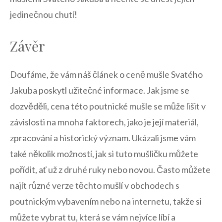
jedinečnou chutí!
Závěr
Doufáme, ‍že vám náš článek ⁣o ceně mušle Svatého
Jakuba poskytl užitečné informace. Jak jsme se
dozvěděli, cena této poutnické mušle se může lišit v
závislosti na⁤ mnoha faktorech, jako je ⁤její materiál,
zpracování a historický význam.⁢ Ukázali jsme vám
také několik⁤ možností, jak si tuto mušličku ‌můžete
pořídit, ať už z druhé ruky nebo novou. Často ⁢můžete
najít ⁢různé ‍verze těchto mušlí v obchodech s
poutnickým‍ vybavením​ nebo na internetu, takže si
můžete vybrat⁢ tu, která se vám nejvíce líbí a