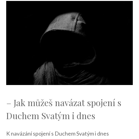
– Jak‍ můžeš navázat spojení s
Duchem Svatým i dnes
K navázání spojení s Duchem Svatým⁣ i dnes