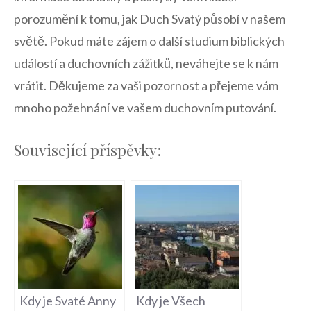
porozumění k‍ tomu, jak Duch Svatý⁤ působí⁣ v našem
světě.​ Pokud máte zájem ​o další studium biblických
událostí a duchovních zážitků, neváhejte se k nám
vrátit. Děkujeme za vaši pozornost a přejeme vám
mnoho ‌požehnání ve vašem duchovním putování.
Související příspěvky:
Kdy je Svaté Anny
Kdy je Všech