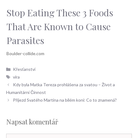
Stop Eating These 3 Foods
That Are Known to Cause
Parasites
Rubriky
Křesťanství
Štítky
víra
Kdy byla Matka Tereza prohlášena za svatou – Život a
Humanitární Činnost
Příjezd Svatého Martina na bílém koni: Co to znamená?
Napsat komentář