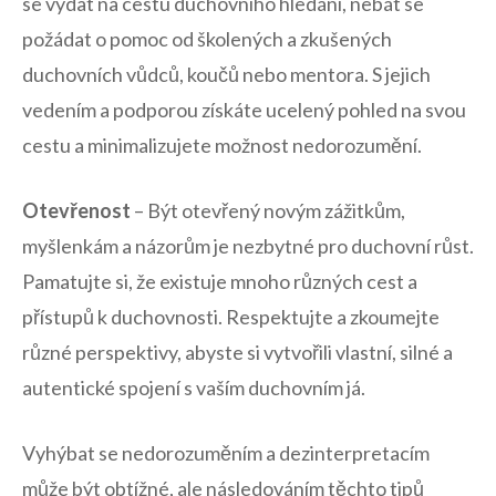
se vydat ‌na cestu duchovního hledání, nebát se
požádat o pomoc od⁣ školených a zkušených
duchovních vůdců,⁣ koučů nebo mentora. S jejich⁣
vedením a podporou získáte ucelený ⁣pohled na svou
‍cestu a minimalizujete možnost nedorozumění.
Otevřenost
– Být otevřený novým zážitkům,
myšlenkám a názorům je nezbytné pro duchovní růst.
Pamatujte si, že existuje mnoho různých‌ cest a
‍přístupů k duchovnosti. Respektujte a zkoumejte​
různé perspektivy, abyste si‍ vytvořili vlastní, silné a
autentické spojení s vaším duchovním já.
Vyhýbat se nedorozuměním a dezinterpretacím
může být ⁣obtížné, ale následováním těchto tipů