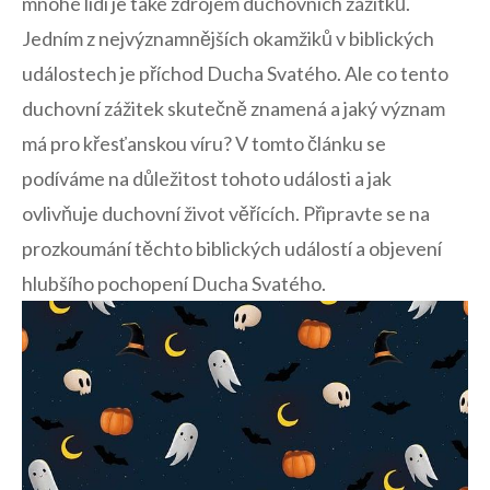
mnohé lidi je také zdrojem ⁣duchovních zážitků.
Jedním z nejvýznamnějších okamžiků v biblických
událostech je příchod Ducha ​Svatého. Ale co tento
duchovní zážitek skutečně⁣ znamená a jaký ‌význam
má pro křesťanskou víru? V tomto článku se
podíváme ​na důležitost tohoto ⁤události a jak
ovlivňuje duchovní život věřících. Připravte se na
prozkoumání těchto biblických událostí a objevení
hlubšího pochopení Ducha ‍Svatého.