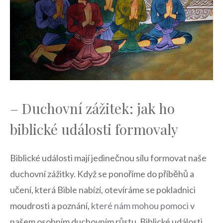
– Duchovní zážitek: jak ho
biblické události formovaly
Biblické události mají ‌jedinečnou sílu ⁢formovat⁢ naše
duchovní zážitky. Když⁢ se ponoříme​ do‌ příběhů a
učení, která Bible nabízí, otevíráme se pokladnici
moudrosti a poznání,
které ⁤nám mohou pomoci
v
našem osobním duchovním růstu. Biblické události