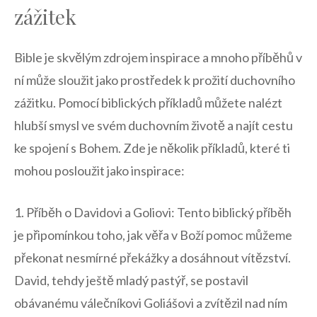
zážitek
Bible je‌ skvělým zdrojem inspirace⁢ a mnoho příběhů v⁣
ní může sloužit jako prostředek k prožití duchovního
zážitku. Pomocí biblických příkladů můžete nalézt
hlubší smysl ⁤ve svém duchovním životě a najít cestu
ke spojení s Bohem. Zde⁢ je několik příkladů, které ti
mohou posloužit jako inspirace:
1. Příběh o Davidovi a Goliovi: Tento biblický příběh⁤
je připomínkou toho, jak věřa v Boží pomoc můžeme
překonat nesmírné překážky a dosáhnout vítězství.
David, tehdy ještě mladý pastýř, se ⁤postavil
obávanému válečníkovi Goliášovi a zvítězil nad ním