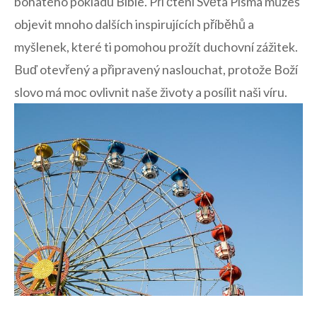
‍bohatého pokladu Bible. Při čtení Světa Písma můžeš
objevit mnoho dalších inspirujících příběhů a
myšlenek, které ti pomohou prožít⁢ duchovní zážitek.
Buď otevřený⁣ a⁢ připravený naslouchat, protože Boží
slovo má moc ovlivnit naše⁣ životy a posílit naši víru.