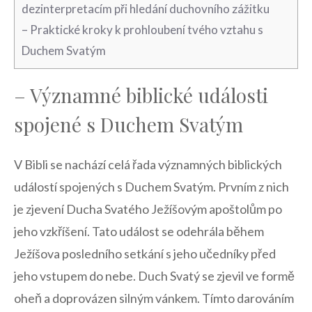
dezinterpretacím při hledání duchovního ​zážitku
– Praktické kroky k ​prohloubení tvého vztahu s
Duchem Svatým
– Významné biblické události
spojené s Duchem Svatým
V Bibli se ‍nachází celá řada významných biblických
⁢událostí spojených s Duchem Svatým. Prvním⁢ z nich
je zjevení Ducha Svatého Ježíšovým apoštolům po
jeho ⁢vzkříšení. Tato událost se odehrála během
Ježíšova posledního setkání s jeho učedníky před
jeho vstupem do nebe. Duch Svatý se ‍zjevil ve formě
‍oheň a ‌doprovázen silným vánkem. Tímto darováním