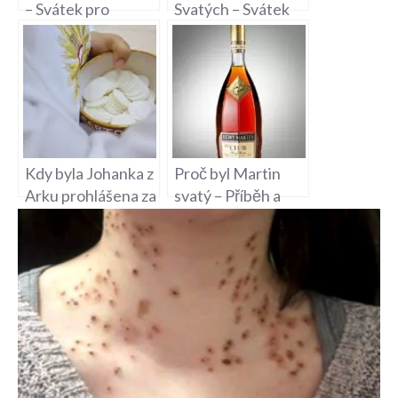
– Svátek pro
Svatých – Svátek
všechny Anny a
památky všech
Anniky
svatých
Kdy byla Johanka z
Proč byl Martin
Arku prohlášena za
svatý – Příběh a
svatou –
Svatý Martin
Kanonizace
Francouzské
Hrdinky