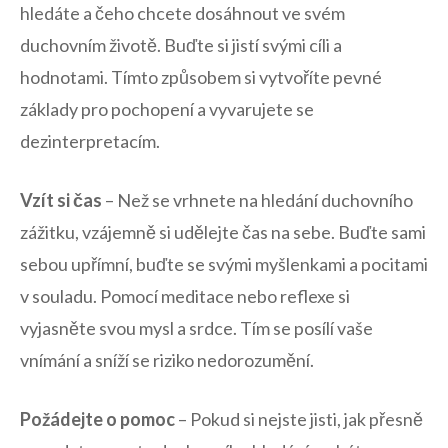
hledáte a čeho chcete dosáhnout ve svém
duchovním životě.⁢ Buďte si jistí svými cíli a⁤
hodnotami. Tímto způsobem si vytvoříte pevné
základy pro pochopení a vyvarujete se
dezinterpretacím.
Vzít si čas
– Než ⁤se vrhnete na hledání duchovního
zážitku, vzájemně si udělejte čas na sebe. Buďte sami
sebou upřímní, buďte se svými myšlenkami a pocitami
v souladu.⁢ Pomocí meditace nebo reflexe si
vyjasněte svou mysl a srdce. Tím se posílí vaše
vnímání ​a sníží se riziko nedorozumění.
Požádejte​ o pomoc
– Pokud si ⁣nejste jisti, jak přesně