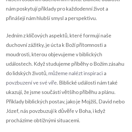
nám poskytují příklady pro každodenní život a‌
přinášejí nám hlubší smysl a⁤ perspektivu.
Jedním z klíčových aspektů, které formují naše
duchovní zážitky, je úcta k Boží přítomnosti a
moudrosti, kterou objevujeme v biblických
událostech. Když studujeme příběhy o Božím zásahu
do‍ lidských životů,
můžeme nalézt inspiraci
a
povzbuzení ve ⁢své víře
. Biblické ⁤události nám také
ukazují, že ‍jsme‍ součástí většího příběhu a plánu.
Příklady biblických ⁤postav,​ jako je Mojžíš, David ‌nebo
Józef, nás povzbuzují k důvěře v Boha, i ‍když
procházíme obtížnými situacemi.