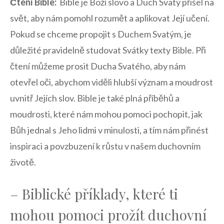
Čtení Bible:
‍ Bible je Boží slovo a Duch Svatý přišel na
svět, aby nám pomohl rozumět a aplikovat Její učení.
Pokud se chceme propojit s Duchem Svatým, je
důležité pravidelně studovat Svátky texty Bible. ⁤Při
čtení můžeme prosit Ducha Svatého, aby⁤ nám
otevřel ‍oči, abychom viděli hlubší význam ⁢a moudrost
uvnitř Jejích slov. Bible je také plná⁤ příběhů a
moudrosti, které nám mohou pomoci pochopit, jak
Bůh jednal​ s Jeho lidmi⁤ v minulosti, a tím nám⁣ přinést
inspiraci a povzbuzení k růstu v našem duchovním
životě.
– Biblické příklady, které ti
mohou pomoci prožít ⁢duchovní