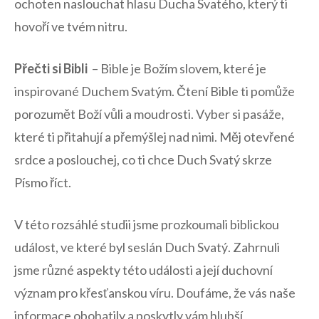
ochoten naslouchat hlasu Ducha Svatého, který ti
hovoří ve tvém nitru.
Přečti si Bibli
⁤ – Bible je Božím slovem, které je‍
inspirované Duchem Svatým. Čtení Bible ti pomůže
porozumět Boží vůli⁢ a moudrosti. Vyber si⁢ pasáže,
které ti přitahují a přemýšlej nad⁤ nimi. Měj otevřené
srdce⁣ a poslouchej, co ti chce Duch Svatý skrze
Písmo říct.
V této rozsáhlé studii jsme ⁤prozkoumali biblickou
událost, ve které byl seslán Duch Svatý. Zahrnuli
jsme různé aspekty této události a její duchovní
význam pro křesťanskou víru. Doufáme, že vás naše
informace​ obohatily a poskytly vám hlubší