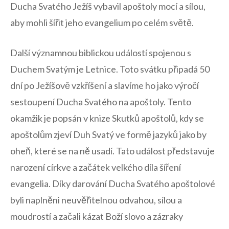
Ducha Svatého Ježíš vybavil apoštoly​ mocí a sílou,
aby mohli šířit jeho ⁢evangelium po celém světě.
Další významnou biblickou událostí ​spojenou s
Duchem Svatým je Letnice. Toto svátku připadá 50
dní po Ježíšově vzkříšení a‌ slavíme ho jako výročí
sestoupení⁤ Ducha Svatého na⁤ apoštoly.‌ Tento
okamžik je popsán v knize⁣ Skutků apoštolů,⁣ kdy se
apoštolům zjeví Duh Svatý ve formě jazyků jako⁢ by
oheň,⁢ které se na ně‌ usadí. Tato událost představuje
narození ⁣církve a začátek velkého díla šíření
evangelia. Díky darování Ducha Svatého apoštolové
byli naplněni neuvěřitelnou odvahou, sílou a
moudrostí a začali kázat Boží slovo a‍ zázraky