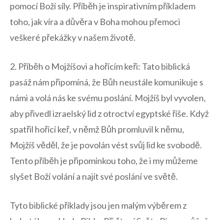
pomocí Boží síly. Příběh je inspirativním příkladem
‍toho, jak ‌víra a důvěra ⁣v Boha mohou přemoci
veškeré překážky v​ našem životě.
2. Příběh o Mojžíšovi a hořícím​ keři: Tato biblická
pasáž nám připomíná, že Bůh neustále⁤ komunikuje s
námi a ‌volá nás ke svému poslání. Mojžíš byl vyvolen,
‌aby přivedl izraelský‌ lid z otroctví egyptské říše. Když
spatřil hořící keř, v němž Bůh promluvil k⁤ němu,
Mojžíš věděl, že je povolán vést svůj lid ke svobodě.
Tento příběh je připomínkou toho, že ‌i my můžeme
slyšet Boží‍ volání a najít své poslání ve světě.
Tyto biblické příklady jsou jen​ malým výběrem z