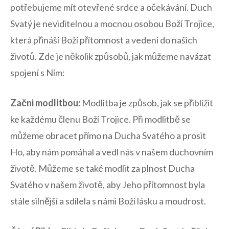
potřebujeme mít otevřené srdce a očekávání. Duch
Svatý je neviditelnou a mocnou⁤ osobou Boží Trojice,
která ‌přináší Boží ⁢přítomnost a vedení do našich
životů. Zde je několik způsobů, jak můžeme navázat
spojení s Ním:
Začni modlitbou:
Modlitba je způsob, ​jak se přiblížit
ke každému členu Boží Trojice. Při modlitbě​ se
můžeme obracet přímo na ‌Ducha Svatého a ⁣prosit
Ho, aby nám pomáhal a​ vedl nás v našem duchovním
životě. Můžeme se také modlit za plnost Ducha⁣
Svatého v našem⁣ životě, aby Jeho přítomnost byla
stále‌ silnější a sdílela s námi Boží lásku a moudrost.