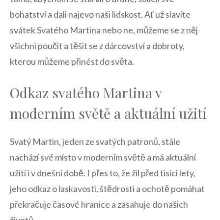
bohatství a dali najevo naši lidskost. Ať už ⁤slavíte
⁤svátek Svatého Martina nebo ne, můžeme‌ se z něj
všichni poučit a těšit se z dárcovství a dobroty,
kterou můžeme přinést⁣ do‌ světa.
Odkaz svatého Martina ⁤v⁢
moderním světě a aktuální užití
Svatý Martin, jeden ⁢ze svatých patronů, stále
nachází své místo⁣ v moderním světě a má aktuální
užití i v dnešní době. I přes to, že žil před tisíci lety,⁢
jeho odkaz o laskavosti, štědrosti a ochotě pomáhat
překračuje časové hranice a zasahuje⁤ do našich