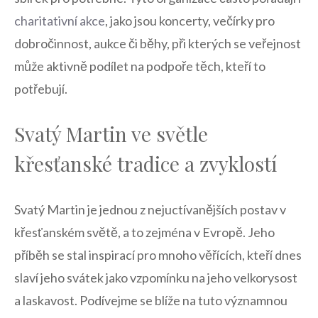
charitativní ⁤akce
,​ jako ⁣jsou koncerty,⁣ večírky‍ pro
‌dobročinnost, aukce či běhy, při kterých⁤ se veřejnost
může ⁤aktivně podílet na podpoře těch,‌ kteří ‍to
potřebují.
Svatý Martin ve‌ světle
křesťanské tradice a zvyklostí
Svatý Martin je jednou ⁤z nejuctívanějších postav v
křesťanském světě, a to zejména v Evropě.⁢ Jeho
příběh se ⁤stal inspirací pro mnoho věřících, ⁤kteří dnes
slaví jeho‌ svátek ⁣jako vzpomínku na jeho velkorysost
a ​laskavost. Podívejme se⁢ blíže na ‍tuto významnou