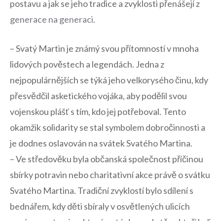
postavu a jak se jeho tradice a zvyklosti přenášejí z
generace na generaci
.
– Svatý Martin je známý‌ svou‍ přítomností ⁤v mnoha
⁢lidových pověstech a legendách. Jedna z⁤
nejpopulárnějších⁢ se týká ⁤jeho‌ velkorysého činu, kdy
přesvědčil asketického vojáka, aby podělil svou‍
vojenskou ‍plášť s tím, kdo jej⁤ potřeboval. Tento
okamžik solidarity se stal symbolem dobročinnosti a
je‌ dodnes oslavován na svátek Svatého Martina.
– Ve středověku byla občanská‌ společnost příčinou⁣
sbírky potravin ​nebo charitativní akce právě o svátku
Svatého Martina. Tradiční zvyklostí bylo⁣ sdílení s
bednářem, kdy děti⁣ sbíraly v osvětlených ulicích