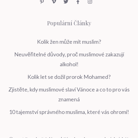
Populární Články
Kolik žen může mít muslim?
Neuvěřitelné důvody, proč muslimové zakazují
alkohol!
Kolik let se dožil prorok Mohamed?
Zjistěte, kdy muslimové slaví Vánoce a co to pro vás
znamená
10 tajemství správného muslima, které vás ohromí!