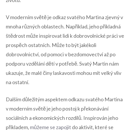
životů.
V‌ moderním ⁤světě je odkaz svatého Martina⁣ zjevný v
mnoha různých ​oblastech. Například, jeho příkladná
štědrost ⁣může inspirovat lidi k dobrovolnické ⁤práci⁤ ve
prospěch ostatních. Může to být‍ jakékoli
dobrovolnictví, od ⁣pomoci v bezdomovectví až po
podporu vzdělání dětí⁤ v potřebě. Svatý Martin nám
ukazuje, ‍že malé činy laskavosti mohou ⁢mít velký⁢ vliv
na ostatní.
Dalším důležitým aspektem odkazu svatého Martina
v moderním světě je jeho​ postoj k⁤ překonávání
sociálních⁣ a ekonomických ‍rozdílů. Inspirován ⁢jeho
příkladem,
můžeme se zapojit
do aktivit, ⁤které se