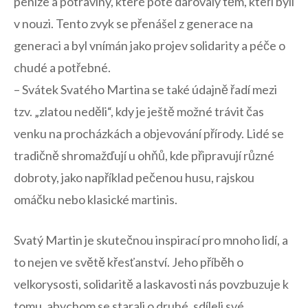
peníze a potraviny, které poté darovaly ⁤těm, kteří byli
​v ‍nouzi. Tento zvyk se přenášel z generace na ​
generaci a byl vnímán jako ⁢projev solidarity a péče⁤ o⁤
chudé a potřebné.
– Svátek Svatého Martina se také údajně řadí​ mezi
tzv. „zlatou neděli“, kdy je ještě možné ‍trávit čas
venku na procházkách ‌a objevování přírody. Lidé se⁢
tradičně shromažďují u ohňů,‌ kde připravují různé
dobroty, ⁤jako ⁤například pečenou husu, rajskou
omáčku nebo klasické ⁢martinis.
Svatý Martin je skutečnou inspirací ‍pro mnoho‌ lidí, ⁤a
‌to‌ nejen ve světě křesťanství. Jeho příběh o
velkorysosti, solidaritě a laskavosti nás​ povzbuzuje k ​
tomu, abychom se starali o druhé,⁤ sdíleli své​