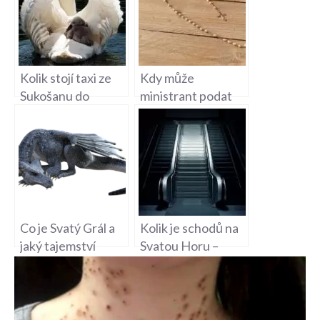
Kolik stojí taxi ze
Kdy může
Sukošanu do
ministrant podat
Svatého Petra –
Svaté přijímání na
Doprava na
mši svaté?
Chorvatském
Ostrově
Co je Svatý Grál a
Kolik je schodů na
jaký tajemství
Svatou Horu –
ukrývá tato
Duchovní Cesta
legenda?