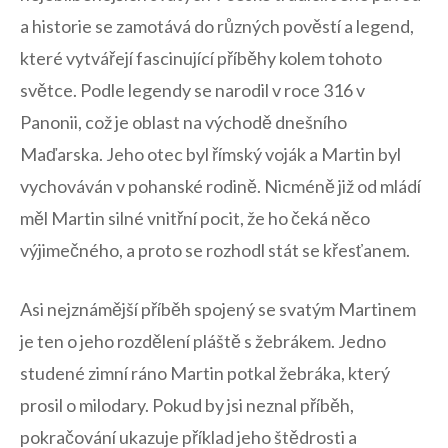
a historie se zamotává do různých pověstí a legend,
‌které vytvářejí fascinující​ příběhy kolem tohoto
světce. Podle legendy⁢ se narodil v roce 316 v
Panonii, což je oblast na východě dnešního
Maďarska.⁢ Jeho otec byl římský voják a‍ Martin byl
vychováván v pohanské rodině. Nicméně již od‍ mládí
měl Martin ‌silné​ vnitřní pocit, ​že ‌ho čeká něco
výjimečného, a proto se rozhodl stát se křesťanem.
Asi nejznámější příběh spojený se svatým Martinem
je ten o jeho rozdělení pláště s žebrákem. Jedno
studené zimní ráno Martin potkal⁤ žebráka, který
prosil o⁢ milodary. Pokud by jsi neznal příběh,
pokračování ukazuje ‌příklad jeho štědrosti a