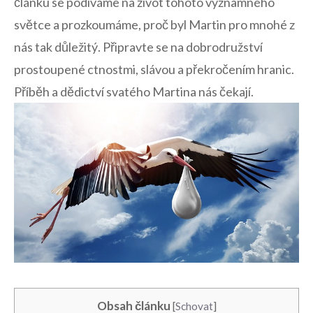
článku se ‌podíváme na život tohoto významného⁣
světce ⁢a prozkoumáme, proč byl Martin pro mnohé z
nás⁣ tak důležitý. Připravte se na ‍dobrodružství
prostoupené ctnostmi, slávou a ⁣překročením⁤ hranic.
Příběh a dědictví svatého⁤ Martina‍ nás ‌čekají.
Obsah článku
[
Schovat
]