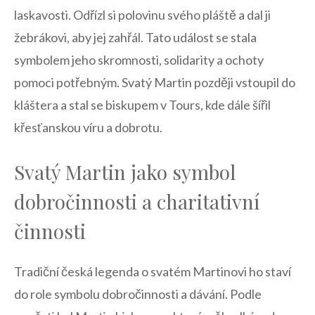
laskavosti. Odřízl si polovinu ⁤svého pláště‌ a dal ⁤ji‌
žebrákovi, aby jej zahřál. Tato událost ‌se stala
symbolem jeho​ skromnosti, solidarity a ochoty
pomoci potřebným. Svatý Martin později vstoupil⁤ do
kláštera a stal se biskupem v Tours, kde⁢ dále šířil
křesťanskou víru a dobrotu.
Svatý Martin ​jako symbol⁣
dobročinnosti a⁣ charitativní
činnosti
Tradiční česká⁢ legenda o‌ svatém ⁢Martinovi ho staví
do ⁤role symbolu ‍dobročinnosti⁢ a dávání. Podle