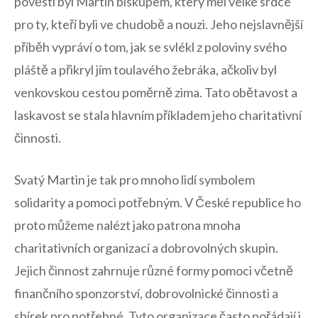
pověsti byl Martin biskupem, který měl velké srdce
pro⁣ ty, kteří byli ‍ve ‍chudobě a⁣ nouzi. Jeho nejslavnější
příběh vypráví o‍ tom, jak se​ svlékl z poloviny svého
pláště a přikryl jím toulavého ‍žebráka, ačkoliv byl
venkovskou cestou poměrně zima. Tato obětavost a
laskavost se stala hlavním příkladem jeho charitativní
činnosti.
Svatý ‌Martin je tak‌ pro mnoho⁣ lidí symbolem
solidarity⁣ a pomoci potřebným. V ​České republice ho
proto můžeme ‍nalézt​ jako patrona ⁣mnoha⁢
charitativních organizací a dobrovolných skupin.
Jejich činnost zahrnuje různé formy ​pomoci​ včetně
⁢finančního⁤ sponzorství, dobrovolnické činnosti ​a​
sbírek​ pro⁢ potřebné. Tyto organizace často ⁤pořádají i