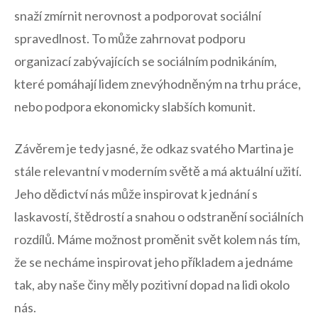
snaží ‍zmírnit nerovnost a podporovat sociální
spravedlnost. To může zahrnovat podporu⁣
organizací zabývajících se sociálním podnikáním,
které pomáhají ‌lidem znevýhodněným na trhu práce,
nebo podpora ekonomicky slabších komunit.
Závěrem⁣ je tedy‌ jasné,‍ že odkaz svatého Martina ‍je
stále relevantní v moderním světě⁤ a má aktuální užití.
Jeho dědictví nás může inspirovat k jednání ‍s‍
laskavostí, štědrostí a snahou o odstranění sociálních
rozdílů. Máme možnost proměnit svět⁤ kolem nás tím,
že se necháme inspirovat jeho příkladem a ⁤jednáme
tak, aby naše činy měly ‍pozitivní dopad ⁣na lidi okolo
⁣nás.