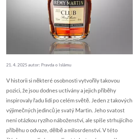
21. 4. 2025
autor:
Pravda o Islámu
‍V historii si některé osobnosti vytvořily takovou
pozici, že jsou dodnes uctívány a jejich příběhy
inspirovaly ⁤řadu lidí po celém světě. Jeden z takových
výjimečných jedinců je⁤ svatý Martin. Jeho svatost
není otázkou ryzího ‌náboženství, ale spíše strhujícího
příběhu‍ o odvaze, dělbě a milosrdenství. ​V této