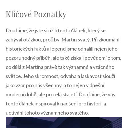
Klíčové Poznatky
Doufáme,⁤ že jste si užili tento článek, ⁣který se
‍zabýval otázkou, proč ⁤byl​ Martin svatý. Při zkoumání
historických faktů a legend jsme odhalili nejen jeho
pozoruhodný příběh, ale také získali povědomí o tom,⁤
co dělá z Martina právě tak významné ‍a vzácného
světce. Jeho skromnost, odvaha a laskavost‌ slouží‍
jako ⁢vzor ​pro nás⁢ všechny, a to nejen v dnešní
moderní ‍době, ale po celá staletí. ​Doufáme, že vás
tento článek inspiroval k nadšení pro historii a
uctívání ⁤tohoto významného svatého.