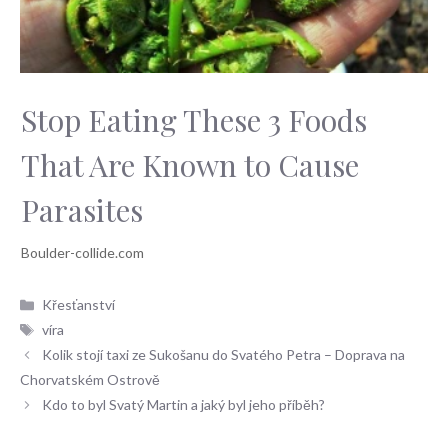
Stop Eating These 3 Foods
That Are Known to Cause
Parasites
Rubriky
Křesťanství
Štítky
víra
Kolik stojí taxi ze Sukošanu do Svatého Petra – Doprava na
Chorvatském Ostrově
Kdo to byl Svatý Martin a jaký byl jeho příběh?