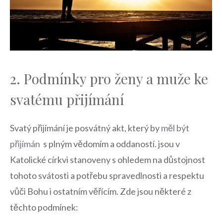
2. Podmínky pro ženy a muže ke
⁤svatému přijímání
Svatý ⁢přijímání je ⁢posvátný akt, který by
měl být
přijímán
⁤ s ‍plným vědomím a oddaností. jsou v
Katolické církvi⁢ stanoveny s ohledem ⁣na⁢ důstojnost⁣
tohoto svátosti a ⁤potřebu ‌spravedlnosti⁢ a respektu
vůči Bohu i ​ostatním věřícím. ‌Zde jsou některé z⁤
těchto podmínek: