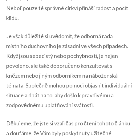
Neboť pouze té správné církvi přináší​ radost⁤ a pocit
klidu.
Je však⁢ důležité si uvědomit, že⁤ odborná rada
místního duchovního je zásadní ⁣ve všech​ případech.
Když jsou sebecistý nebo pochybnosti,⁣ je nejen
povoleno, ale také⁣ doporučeno ‌konzultovat s
knězem nebo jiným odborníkem na náboženská
témata. Společně ⁤mohou pomoci objasnit individuální
situace a dbát ‌na to, aby došlo k pravdivému a
⁣zodpovědnému​ uplatňování svátosti.
Děkujeme, že‍ jste ‍si vzali čas pro‌ čtení ​tohoto článku
a doufáme, že⁣ Vám byly ​poskytnuty užitečné