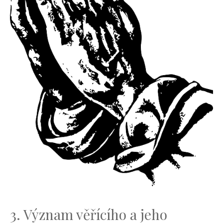
3.‍ Význam ⁤věřícího ‍a‌ jeho