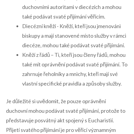
duchovními‍ autoritami⁣ v diecézích ⁣a mohou ​
také ‍podávat svaté přijímání věřícím.
Diecézní kněží‌ -‌ Kněží, kteří jsou jmenováni
biskupy a mají‍ stanovené místo služby⁢ v‍ rámci
diecéze, mohou také podávat svaté přijímání.
Kněží z řádů – Ti, kteří jsou členy řádů, mohou
také mít oprávnění podávat svaté přijímání. To
zahrnuje řeholníky a mnichy,‍ kteří mají⁣ své
vlastní specifické pravidla a⁢ způsoby služby.
Je důležité‍ si uvědomit, ​že‌ pouze‌ oprávnění
duchovní ‍mohou⁣ podávat ​svaté přijímání, protože to
představuje posvátný akt spojený s ‌Eucharistií.
‌Přijetí svatého přijímání je pro věřící významným