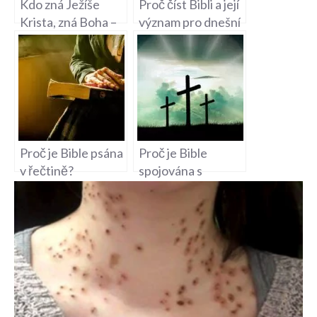
Kdo zná Ježíše
Proč číst Bibli a její
Krista, zná Boha –
význam pro dnešní
Bible verš o
dobu?
duchovním poznání
Proč je Bible psána
Proč je Bible
v řečtině?
spojována s
hotelem?