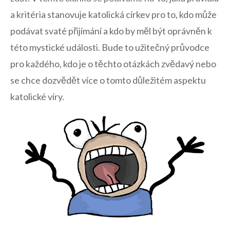
a kritéria ⁣stanovuje katolická ⁢církev ⁢pro to, kdo ⁣může​
podávat svaté přijímání a kdo by měl⁤ být oprávněn k
této mystické události. Bude to užitečný průvodce‍
pro každého, kdo je​ o těchto otázkách zvědavý⁣ nebo
se chce dozvědět více o tomto⁢ důležitém aspektu
katolické víry.