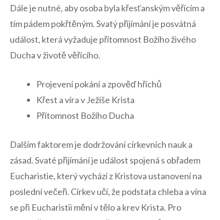
Dále ⁣je nutné, aby⁤ osoba byla ⁣křesťanským věřícím a⁣
tím pádem pokřtěným. Svatý přijímání je posvátná
událost, která ⁤vyžaduje přítomnost‌ Božího ⁣živého
Ducha v ⁤životě věřícího.
Projevení pokání a zpověď hříchů
Křest a víra v Ježíše Krista
Přítomnost Božího Ducha
Dalším faktorem je‍ dodržování církevních nauk a
zásad. Svaté přijímání‌ je událost spojená⁢ s obřadem
Eucharistie, který vychází ‌z ⁣Kristova ustanovení na
poslední večeři.⁣ Církev učí, že podstata chleba⁤ a vína
se‌ při Eucharistii‌ mění‍ v⁤ tělo⁢ a krev Krista. Pro