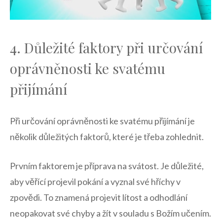
4.‍ Důležité faktory při určování
oprávněnosti ke⁢ svatému
přijímání
Při určování ‍oprávněnosti⁣ ke svatému přijímání je
‌několik důležitých ‍faktorů, které ⁤je​ třeba zohlednit. ​
Prvním faktorem je příprava ‍na svátost. Je⁢ důležité,⁢
aby věřící ‌projevil pokání ‍a vyznal své hříchy v⁤
zpovědi. To znamená projevit lítost a‍ odhodlání
neopakovat své chyby a žít v souladu s ⁤Božím učením.