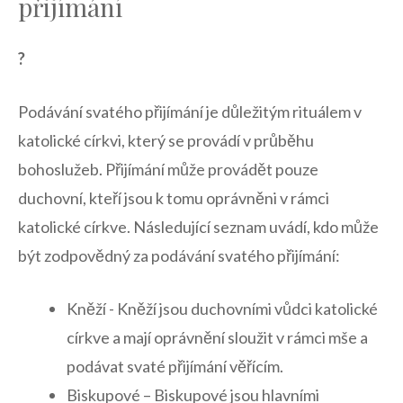
přijímání
?
Podávání svatého přijímání je ⁤důležitým ⁤rituálem v​
katolické církvi, ⁤který se provádí‍ v průběhu
bohoslužeb. ‌Přijímání​ může provádět pouze
duchovní, kteří jsou ‍k‌ tomu oprávněni ‌v rámci⁤
katolické církve. Následující‍ seznam‍ uvádí, kdo může
být zodpovědný ⁤za podávání svatého přijímání:
Kněží ⁤- Kněží jsou duchovními‌ vůdci katolické
‌církve a‍ mají oprávnění ‍sloužit v rámci mše a
podávat svaté⁣ přijímání‌ věřícím.
Biskupové – Biskupové jsou hlavními