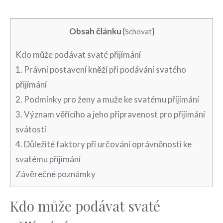
Obsah článku
[
Schovat
]
Kdo může​ podávat‌ svaté přijímání
1. Právní postavení kněží při podávání svatého⁣
přijímání
2. Podmínky pro ženy a muže ke ⁤svatému přijímání
3.‍ Význam ⁤věřícího ‍a‌ jeho ⁢připravenost pro ‍přijímání
svátosti
4.‍ Důležité faktory při určování oprávněnosti ke⁢
svatému přijímání
Závěrečné⁣ poznámky
Kdo může​ podávat‌ svaté