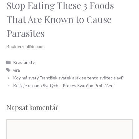
Stop Eating These 3 Foods
That Are Known to Cause
Parasites
Rubriky
Křesťanství
Štítky
víra
Kdy má svatý František svátek a jak se tento světec slaví?
Kolik je uznáno Svatých – Proces Svatého Prohlášení
Napsat komentář
Komentář