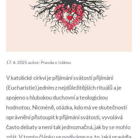
17. 4. 2025
autor:
Pravda o Islámu
V katolické církvi‍ je přijímání svátosti přijímání
(Eucharistie) jedním z nejdůležitějších ‍rituálů a ⁣je
spojeno ⁢s hlubokou duchovní⁣ a teologickou
hodnotou. Nicméně, otázka, ‍kdo má ve ⁤skutečnosti
oprávnění přistoupit k přijímání svátosti, vyvolává
často debaty a​ není tak jednoznačná,⁢ jak by⁢
se mohlo
zdát
. V
tomto článku se podíváme na
⁢ to, jaká pravidla