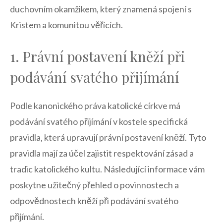
duchovním okamžikem, ​který znamená‍ spojení ​s
Kristem a komunitou​ věřících.
1. Právní postavení kněží při
podávání svatého⁣ přijímání
Podle kanonického práva katolické církve má
‍podávání‌ svatého přijímání v kostele specifická
pravidla, která upravují právní​ postavení ⁤kněží. Tyto‍
pravidla‌ mají⁣ za účel zajistit respektování zásad a
tradic​ katolického kultu. Následující informace ‌vám
poskytne užitečný ⁤přehled⁤ o ‌povinnostech a ​
odpovědnostech kněží ⁣při podávání svatého
přijímání.