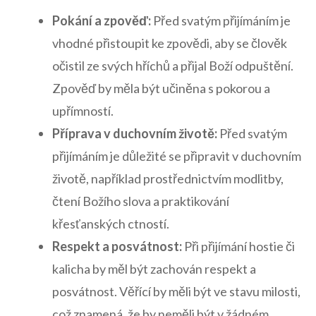
Pokání a‌ zpověď:
Před svatým přijímáním je
vhodné přistoupit⁢ ke ⁣zpovědi, aby se člověk
očistil ze svých hříchů a přijal ⁤Boží odpuštění.‌
Zpověď by měla ‍být učiněna ⁤s pokorou a
⁤upřímností.
Příprava v duchovním životě:
Před svatým
přijímáním je důležité se připravit v duchovním
životě, například prostřednictvím modlitby,⁢
čtení Božího⁢ slova​ a ​praktikování
křesťanských ⁣ctností.
Respekt a posvátnost:
Při přijímání⁣ hostie či
kalicha by⁢ měl ⁤být zachován respekt a
posvátnost. Věřící by měli být ⁤ve stavu ⁣milosti,​
což znamená,‌ že by neměli být‌ v žádném