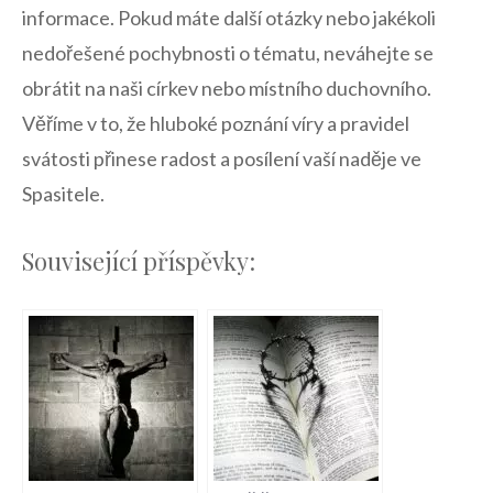
informace. Pokud máte další otázky nebo jakékoli
nedořešené pochybnosti ⁤o tématu, ‍neváhejte se
obrátit ‌na naši církev ‌nebo⁤ místního ​duchovního.
Věříme‌ v to, že hluboké poznání⁣ víry a‌ pravidel
svátosti přinese radost a posílení vaší naděje‌ ve
Spasitele.⁣
Související příspěvky: