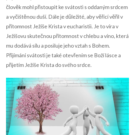
člověk mohl přistoupit ke ⁣svátosti​ s oddaným srdcem
a‌ vyčištěnou duší. Dále je důležité, ‍aby věřící věřil‌ v‌
přítomnost Ježíše Krista v⁢ eucharistii. Je to víra v
⁣Ježíšovu⁤ skutečnou přítomnost v⁤ chlebu a víno, která
mu⁤ dodává sílu a ‌posiluje jeho ‍vztah ⁢s Bohem.
Přijímání svátosti je také otevřením ⁣se Boží lásce a
přijetím Ježíše Krista do svého ⁣srdce.