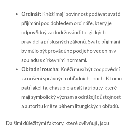
Ordinář
:⁤ Kněží mají povinnost podávat svaté
přijímání pod dohledem ‍ordináře,​ který⁤ je
odpovědný za dodržování liturgických‍
pravidel a ⁣příslušných zákonů. Svaté přijímání
⁤by mělo být prováděno‌ pod jeho vedením​ v ​
souladu s církevními‍ normami.
Obřadní roucha
: Kněží musí⁣ být zodpovědní⁤
za nošení⁣ správných obřadních rouch.⁤ K​ tomu
patří ⁢akolita, chasuble a ‌další atributy, které
mají⁤ symbolický význam ‍a odrážejí důstojnost
a autoritu kněze⁣ během liturgických obřadů.
Dalšími důležitými faktory,⁣ které ovlivňují , jsou