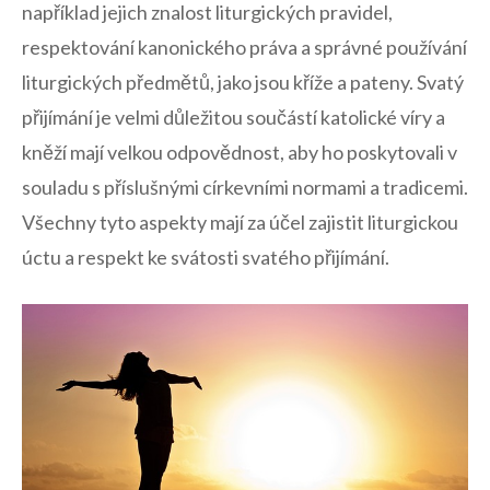
například⁤ jejich znalost liturgických pravidel,‌
respektování kanonického ​práva ‌a správné ‍používání
liturgických předmětů, jako‌ jsou‍ kříže a ⁣pateny.⁤ Svatý
přijímání je velmi​ důležitou součástí katolické víry a
kněží mají velkou odpovědnost, aby ‌ho poskytovali v​
souladu s ⁢příslušnými církevními normami⁢ a tradicemi.
Všechny ‍tyto aspekty ⁤mají za účel‌ zajistit ​liturgickou
úctu a ​respekt ke⁢ svátosti ​svatého ⁣přijímání.