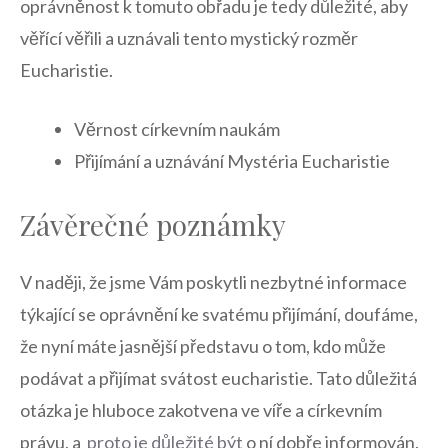
⁢oprávněnost ⁤k ⁢tomuto obřadu je tedy důležité, ‌aby
věřící věřili ‍a uznávali tento mystický​ rozměr
⁢Eucharistie.
Věrnost církevním naukám
Přijímání a uznávání Mystéria Eucharistie
Závěrečné⁣ poznámky
V naději, že jsme Vám poskytli ‌nezbytné informace
týkající se oprávnění ke svatému‍ přijímání, ⁢doufáme,
že nyní máte jasnější představu‍ o tom, kdo může ​
podávat a přijímat svátost⁤ eucharistie.⁢ Tato důležitá
otázka je hluboce⁣ zakotvena ve víře⁤ a církevním
právu, a ​
proto je důležité​ být
⁣o ní dobře ‍informován.