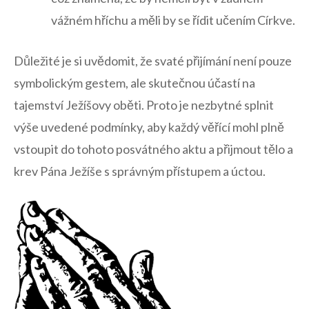
vážném hříchu a měli​ by se řídit učením Církve.
Důležité ⁤je si uvědomit, že‍ svaté přijímání není‌ pouze
symbolickým gestem, ale ‌skutečnou účastí na
tajemství⁣ Ježíšovy oběti. ⁢Proto je nezbytné⁢ splnit
výše uvedené podmínky, ‍aby každý⁢ věřící mohl plně
vstoupit do tohoto posvátného ​aktu a přijmout ‍tělo a
krev ‍Pána Ježíše s správným přístupem⁤ a ⁢úctou.