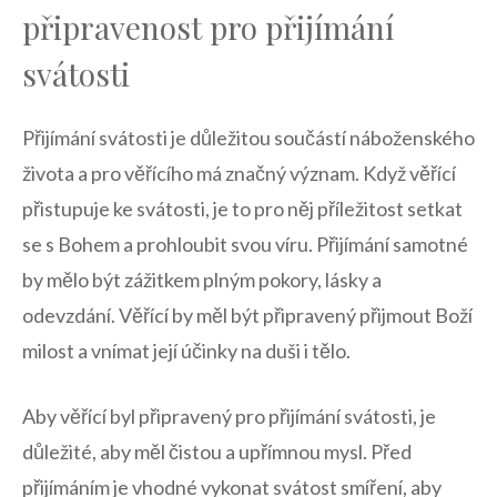
⁢připravenost pro ‍přijímání
svátosti
Přijímání svátosti je důležitou součástí náboženského
života ​a pro věřícího má​ značný ​význam. Když věřící
přistupuje⁣ ke svátosti, ⁣je to ‍pro něj příležitost setkat
se s ⁢Bohem a prohloubit svou víru. ⁣Přijímání samotné
by mělo⁣ být zážitkem plným pokory, lásky a
⁢odevzdání. Věřící ‍by měl být připravený přijmout Boží
milost ⁣a vnímat její⁤ účinky na⁤ duši i tělo.
Aby věřící⁢ byl⁤ připravený ⁢pro⁤ přijímání svátosti, je
⁣důležité,⁤ aby​ měl čistou ​a upřímnou mysl. Před
přijímáním je vhodné vykonat svátost smíření, aby