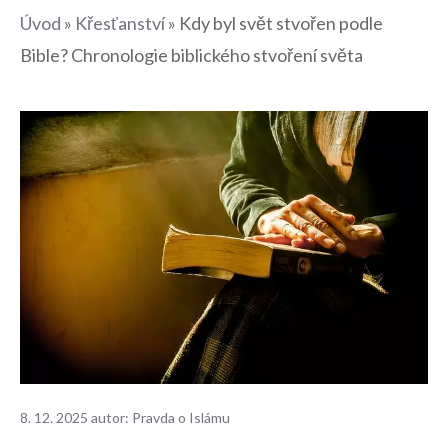
Úvod
»
Křesťanství
»
Kdy byl svět stvořen podle
Bible? Chronologie biblického stvoření světa
8. 12. 2025
autor:
Pravda o Islámu