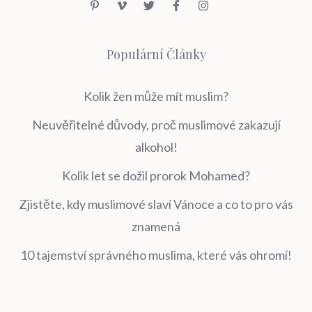
Populární Články
Kolik žen může mít muslim?
Neuvěřitelné důvody, proč muslimové zakazují
alkohol!
Kolik let se dožil prorok Mohamed?
Zjistěte, kdy muslimové slaví Vánoce a co to pro vás
znamená
10 tajemství správného muslima, které vás ohromí!