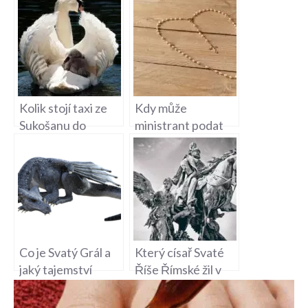
Kolik stojí taxi ze
Kdy může
Sukošanu do
ministrant podat
Svatého Petra –
Svaté přijímání na
Doprava na
mši svaté?
Chorvatském
Ostrově
Co je Svatý Grál a
Který císař Svaté
jaký tajemství
Říše Římské žil v
ukrývá tato
Praze – Historická
legenda?
Událost