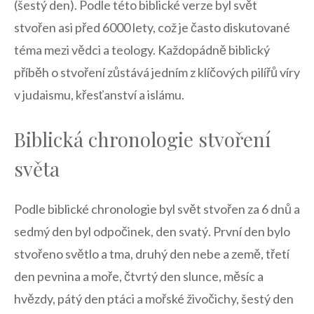
(šestý den). Podle této biblické verze byl svět
stvořen asi před 6000 lety, což je často diskutované
téma mezi vědci a teology. Každopádně biblický
příběh o stvoření zůstává jedním z klíčových pilířů víry
v judaismu, křesťanství a islámu.
Biblická chronologie stvoření
světa
Podle biblické chronologie byl svět stvořen za 6 dnů a
sedmý den byl odpočinek, den svatý. První den bylo
stvořeno světlo a tma, druhý den nebe a země, třetí
den pevnina a moře, čtvrtý den slunce, měsíc a
hvězdy, pátý den ptáci a mořské živočichy, šestý den