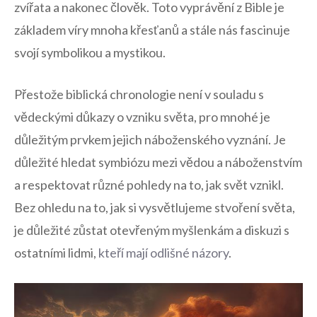
zvířata a nakonec člověk. Toto vyprávění z Bible je
základem víry mnoha křesťanů a stále nás fascinuje
svojí symbolikou a mystikou.
Přestože biblická chronologie není v souladu s
vědeckými důkazy o vzniku světa, pro mnohé je
důležitým prvkem jejich náboženského vyznání. Je
důležité hledat symbiózu mezi vědou a náboženstvím
a respektovat různé pohledy na to, jak svět vznikl.
Bez ohledu na to, jak si vysvětlujeme stvoření světa,
je důležité zůstat otevřeným myšlenkám a diskuzi s
ostatními lidmi,
kteří mají odlišné názory
.