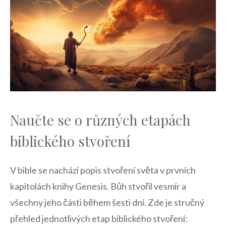
Naučte se o různých etapách
biblického stvoření
V bible se nachází popis stvoření světa v prvních
kapitolách knihy Genesis. Bůh stvořil vesmír a
všechny jeho části během šesti dní. Zde je stručný
přehled jednotlivých etap biblického stvoření: