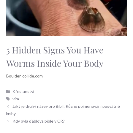
5 Hidden Signs You Have
Worms Inside Your Body
Rubriky
Křesťanství
Štítky
víra
Jaký je druhý název pro Bibli: Různé pojmenování posvátné
knihy
Kdy byla ďáblova bible v ČR?