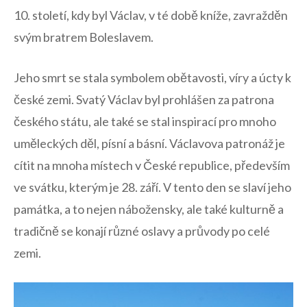
10. století, kdy byl ‌Václav, v té době kníže, zavražděn
svým bratrem Boleslavem.
Jeho smrt se stala symbolem obětavosti, víry ​a‍ úcty k⁣
české zemi.⁣ Svatý ⁢Václav byl prohlášen za patrona‍
českého státu, ale také⁤ se stal inspirací pro⁤ mnoho⁣
uměleckých ‍děl, ‍písní a básní. Václavova ⁤patronáž je
cítit na mnoha⁣ místech v České republice, především
ve ​svátku, kterým ⁢je 28. září. V tento den se slaví ​jeho
památka, ​a​ to nejen nábožensky, ale také kulturně a‍
tradičně se‌ konají různé oslavy⁤ a průvody ‍po celé
zemi.