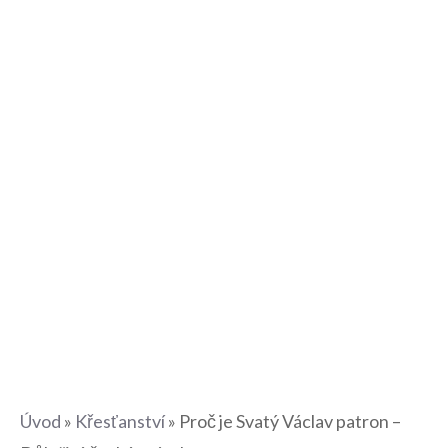
Úvod
»
Křesťanství
»
Proč je Svatý Václav patron –