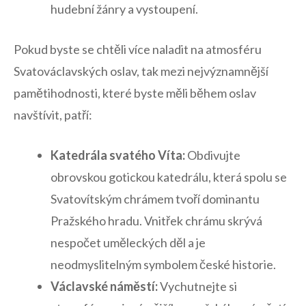
hudební ‍žánry a​ vystoupení.
Pokud ⁢byste se chtěli‍ více naladit na atmosféru⁣
Svatováclavských oslav, tak mezi nejvýznamnější
pamětihodnosti, které byste⁢ měli ⁣během ‌oslav
navštívit,⁢ patří:
Katedrála svatého Víta:
Obdivujte
obrovskou gotickou⁤ katedrálu, která spolu se
Svatovítským chrámem tvoří dominantu
Pražského hradu. Vnitřek ‍chrámu ​skrývá
nespočet uměleckých děl a je
neodmyslitelným symbolem české ​historie.
Václavské ‌náměstí:
Vychutnejte ⁣si