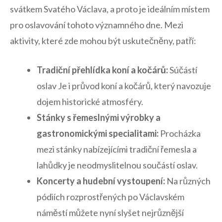
svátkem Svatého Václava, ⁤a proto je ideálním místem‍
pro​ oslavování tohoto​ významného dne. Mezi
aktivity, které zde ‍mohou být uskutečněny, patří:
Tradiční přehlídka⁢ koní ⁢a kočárů:
Súčástí⁢
oslav Je i průvod koní a​ kočárů, který navozuje
‌dojem historické atmosféry.
Stánky s řemeslnými ⁣výrobky a
gastronomickými specialitami:
‌Procházka
mezi stánky nabízejícími tradiční řemesla a
lahůdky je neodmyslitelnou‌ součástí ‌oslav.
Koncerty a hudební vystoupení:
Na ⁤různých
pódiích‌ rozprostřených po Václavském
náměstí můžete nyní ⁣slyšet nejrůznější