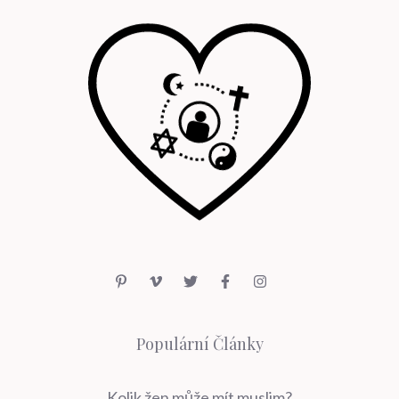
Populární Články
Kolik žen může mít muslim?