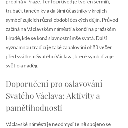
probíhá ⁣v Praze. Tento ⁣průvod je tvořen šermíři,⁤
trubači, ⁤tanečníky a⁢ dalšími účastníky v krojích
⁢symbolizujících různá období českých dějin. Průvod
začíná na Václavském náměstí a končí na pražském
Hradě,⁢ kde se koná slavnostní mše svatá. Další
významnou tradicí⁢ je také zapalování ohňů večer
⁢před svátkem Svatého Václava,​ které symbolizuje
světlo⁣ a naději.
Doporučení ​pro oslavování
Svatého Václava: Aktivity a
⁤pamětihodnosti
Václavské⁤ náměstí je‌ neodmyslitelně spojeno⁤ se ​