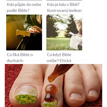
Kdo půjde do nebe
Kdo je kdo v Bibli?
podle Bible?
Ilustrovaný lexikon
Biblická
Písma svatého
perspektiva na
knihy
odměnu ve
věčnosti
Co říká Bible o
Co když Bible
duchách:
nelže? Etická
Existence a role
otázka a pravdivost
duchovních entit v
náboženského
biblickém světle
textu