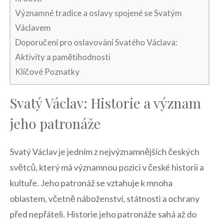
Významné tradice⁢ a oslavy spojené ‍se Svatým⁣
Václavem
Doporučení ​pro oslavování Svatého Václava:
Aktivity a ⁤pamětihodnosti
Klíčové Poznatky
Svatý⁢ Václav: ⁢Historie a význam ​
jeho ⁤patronáže
Svatý Václav je jedním z nejvýznamnějších českých
⁣světců, který má významnou pozici v české historii⁢ a
⁢kultuře. Jeho patronáž se vztahuje k mnoha‍
oblastem, včetně náboženství, státnosti ⁣a​ ochrany
před nepřáteli. Historie‌ jeho patronáže ‍sahá až do