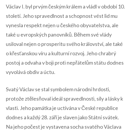
Václav I. ‍byl prvým českým králem a vládl v období 10.
století. ⁣Jeho spravedlnost a schopnost vést lid ​mu
⁢vynesla respekt nejen ⁤u českého obyvatelstva, ‍ale
také u ⁢evropských⁢ panovníků. Během své ⁤vlády
usiloval nejen o⁢ prosperitu svého království, ale také
o křesťanskou víru ‌a kulturní rozvoj. Jeho chrabrý
postoj​ a odvaha ⁣v‍ boji ​proti nepřátelům státu dodnes
vyvolává‌ obdiv a úctu.
Svatý Václav se stal symbolem národní hrdosti,​
protože ztělesňoval ideál ‌spravedlnosti, ‍síly⁢ a​ lásky k
vlasti.‍ Jeho ⁢památka je uctívána v České republice
dodnes ⁢a každý⁢ 28.⁣ září je slaven jako ‌Státní svátek.
Na jeho ‍počest je vystavena socha svatého Václava