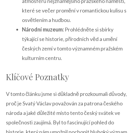
atmosféru nejznámějšího pražského náměstí,
které se večer‌ promění v romantickou kulisu s
osvětlením a hudbou.
Národní muzeum:
Prohlédněte si sbírky
týkající se historie,⁣ přírodních věd a umění
českých zemí v ​tomto významném pražském
‌kulturním‍ centru.
Klíčové Poznatky
V tomto článku ​jsme si důkladně prozkoumali ⁢důvody,
proč⁣ je Svatý Václav považován ⁢za patrona českého
národa a jaké důležité místo⁤ tento český svátek ve‌
společnosti⁢ zaujímá. Byl to fascinující⁢ pohled do
historie,‍ který nám umožnil pochopit hluboký význam