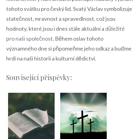
tohoto svátku ⁤pro český lid.⁤ Svatý Václav ⁢symbolizuje
statečnost, mravnost⁤ a spravedlnost, což ⁣jsou
⁢hodnoty, které jsou⁤ i‍ dnes ⁣stále aktuální a
důležité
⁢pro naši společnost
. Během oslav​ tohoto
významného‌ dne si připomeňme jeho​ odkaz a buďme
hrdí na ⁣naši historii a kulturní dědictví.
Související příspěvky: