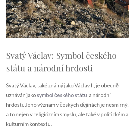
Svatý Václav: Symbol českého
státu a národní hrdosti
Svatý ‍Václav, také známý jako Václav‌ I., je obecně
uznáván jako
symbol českého státu
⁣ a národní
‌hrdosti. ​Jeho význam v českých dějinách je‍ nesmírný,
a to⁣ nejen v religiózním smyslu, ale také v ⁤politickém a
kulturním kontextu.