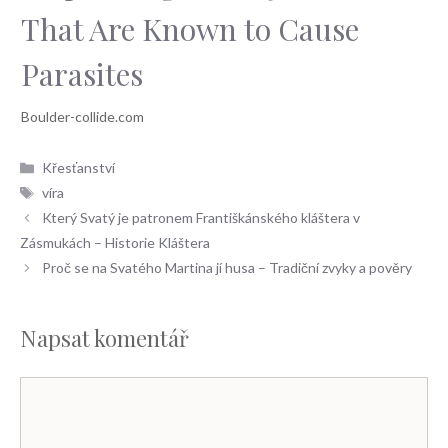
That Are Known to Cause
Parasites
Rubriky
Křesťanství
Štítky
víra
Který Svatý je patronem Františkánského kláštera v
Zásmukách – Historie Kláštera
Proč se na Svatého Martina jí husa – Tradiční zvyky a pověry
Napsat komentář
Komentář