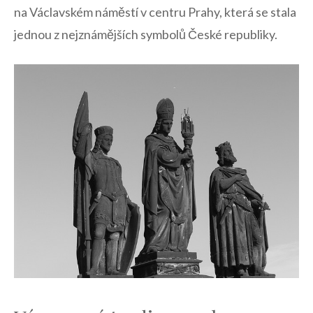
na Václavském náměstí v centru Prahy, ​která ⁤se ⁣stala
jednou ​z nejznámějších symbolů⁢ České ‍republiky.