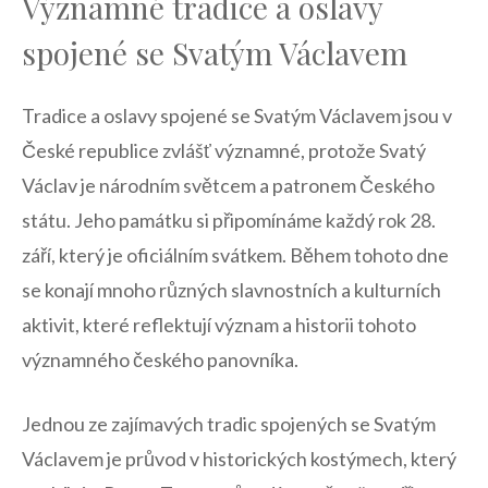
Významné tradice⁢ a oslavy
spojené ‍se Svatým⁣ Václavem
Tradice a oslavy spojené se Svatým Václavem⁤ jsou v
‍České republice zvlášť významné, protože Svatý
Václav ⁣je národním světcem a ⁣patronem Českého
státu. Jeho památku si ⁤připomínáme každý rok 28.
⁤září, který je oficiálním⁣ svátkem. ⁢Během tohoto‌ dne
se konají mnoho různých slavnostních a kulturních
aktivit, které ⁣reflektují‌ význam a historii tohoto⁣
významného českého panovníka.
Jednou ze ‍zajímavých tradic spojených se Svatým
Václavem ​je průvod ⁢v historických kostýmech, který