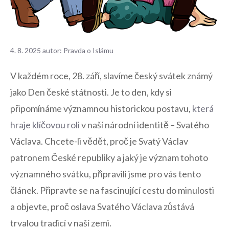
4. 8. 2025
autor:
Pravda o Islámu
V každém⁢ roce,⁢ 28. září, slavíme český svátek známý
jako Den české státnosti. Je to den, kdy si
‌připomínáme významnou⁣ historickou postavu,
která
hraje klíčovou roli
v ‍naší národní identitě – Svatého
Václava. Chcete-li vědět, proč je Svatý Václav
patronem​ České republiky a jaký⁢ je⁢ význam tohoto
významného svátku, připravili​ jsme pro vás tento
článek. ⁢Připravte‌ se na ⁢fascinující cestu do minulosti
a objevte, proč oslava‌ Svatého Václava zůstává
trvalou tradicí v naší zemi.