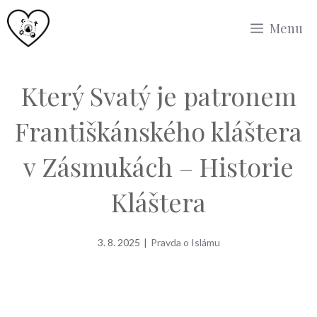
Přeskočit
Menu
na
obsah
Který Svatý je patronem
Františkánského kláštera
v Zásmukách – Historie
Kláštera
3. 8. 2025
|
Pravda o Islámu