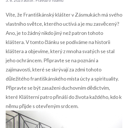
3. 8. 2025
autor:
Pravda o Islámu
Víte, ⁢že Františkánský ‍klášter v Zásmukách má svého
vlastního ‌světce, kterého uctívá a je mu zasvěcený?
Ano, je to žádný nikdo jiný⁢ než patron⁤ tohoto
kláštera. V tomto článku se podíváme na historii
kláštera a objevíme, který z mnoha svatých se stal
jeho ochráncem. Připravte se⁣ na poznání a
zajímavosti, které se skrývají za zdmi tohoto
důležitého františkánského místa úcty a ‌spirituality.
Připravte se být zasaženi⁤ duchovním dědictvím,
které Klášterní patro přináší do života každého, kdo k
němu přijde s​ otevřeným srdcem.