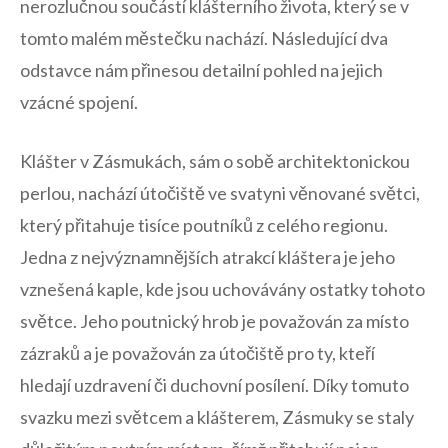
nerozlučnou ⁢součástí klášterního života, který se v
tomto malém městečku nachází. Následující dva
odstavce nám přinesou detailní pohled na jejich
vzácné ‍spojení.
Klášter v Zásmukách, sám o sobě architektonickou
perlou, nachází útočiště ve svatyni věnované světci,
který⁣ přitahuje ⁣tisíce poutníků z celého⁤ regionu.
Jedna z nejvýznamnějších atrakcí kláštera je jeho
vznešená kaple, kde jsou uchovávány ostatky tohoto
světce. Jeho poutnický hrob je považován za místo
zázraků a je považován za útočiště pro ty, kteří
hledají uzdravení či duchovní posílení. Díky tomuto⁢
svazku mezi světcem a klášterem, ⁢Zásmuky se staly