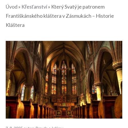
Úvod
»
Křesťanství
»
Který Svatý je patronem
Františkánského kláštera v Zásmukách – Historie
Kláštera