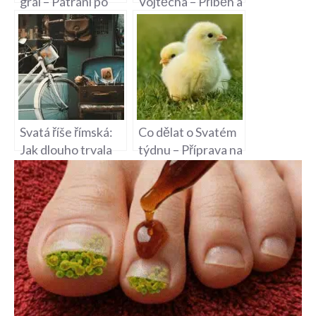
grál – Pátrání po
Vojtěcha – Příběh a
Svatém Grálu
Motiv Vraždy
Svatá říše římská:
Co dělat o Svatém
Jak dlouho trvala
týdnu – Příprava na
existence?
Velikonoce a zvyky