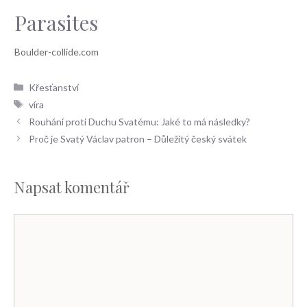
Parasites
Rubriky
Křesťanství
Štítky
víra
Rouhání proti Duchu Svatému: Jaké to má následky?
Proč je Svatý Václav patron – Důležitý český svátek
Napsat komentář
Komentář