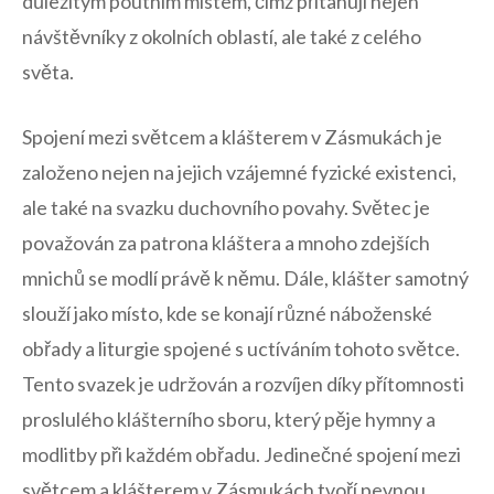
důležitým poutním místem, čímž přitahují nejen
návštěvníky z okolních oblastí, ale také z celého
světa.
Spojení mezi světcem a klášterem v Zásmukách je
založeno‌ nejen na jejich vzájemné fyzické existenci,
ale také na svazku duchovního povahy. Světec je
považován za patrona kláštera⁢ a‍ mnoho zdejších
mnichů⁣ se modlí právě k němu.⁤ Dále, klášter samotný
slouží jako místo, ⁢kde ⁤se konají různé náboženské
obřady a liturgie spojené s uctíváním tohoto světce.
Tento svazek je​ udržován ⁢a rozvíjen díky přítomnosti
proslulého⁢ klášterního sboru,⁣ který pěje hymny a
modlitby při každém obřadu.⁤ Jedinečné spojení mezi
světcem a klášterem v Zásmukách tvoří pevnou