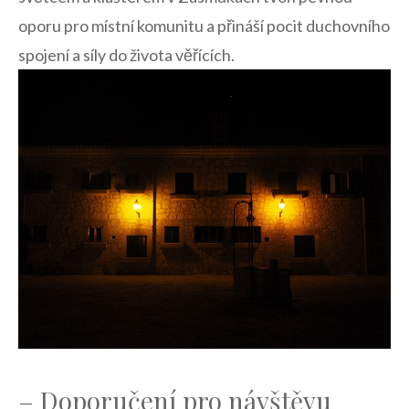
oporu pro místní komunitu a přináší pocit duchovního
spojení a síly do života věřících.
– Doporučení​ pro návštěvu