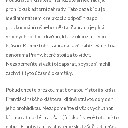
prohlídku klášterní zahrady. Tato oáza ‍klidu je
ideálním místem k relaxaci a odpočinku ​po
prozkoumání rušného města. Zahrada ⁢je plná
vzácných rostlin a květin, které okouzlují svou
krásou. Kromě toho, zahrada také nabízí výhled na
panorama Prahy, které stojí za to vidět.
Nezapomeňte si vzít fotoaparát, abyste si⁢ mohli
zachytit tyto úžasné okamžiky.
Pokud chcete prozkoumat bohatou historii a krásu​
Františkánského⁢ kláštera, klidně strávte celý den
jeho prohlídkou. Nezapomeňte si však vychutnat⁣
klidnou atmosféru a očarující okolí, které toto ‍místo
nabízí. Františkánský klášter je skutečně jedinečné