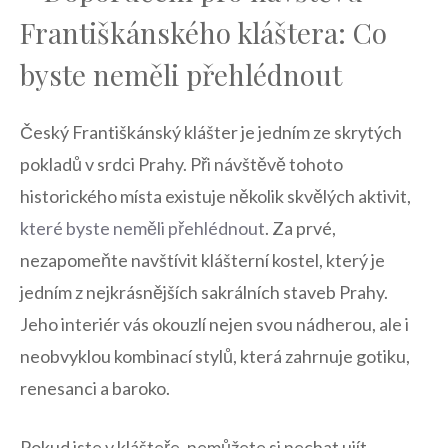
Františkánského kláštera: Co
byste neměli přehlédnout
Český Františkánský klášter je jedním ze skrytých
pokladů v srdci Prahy. Při‍ návštěvě tohoto
historického místa existuje několik skvělých aktivit,
které byste neměli přehlédnout
. ⁤Za prvé,
⁢nezapomeňte navštívit klášterní kostel, který je
jedním z nejkrásnějších sakrálních staveb Prahy.
Jeho interiér vás okouzlí nejen svou nádherou, ale i
neobvyklou kombinací stylů, která ‌zahrnuje gotiku,
renesanci a baroko.
Pokud jste v klášteře, nemůžete si nechat ujít