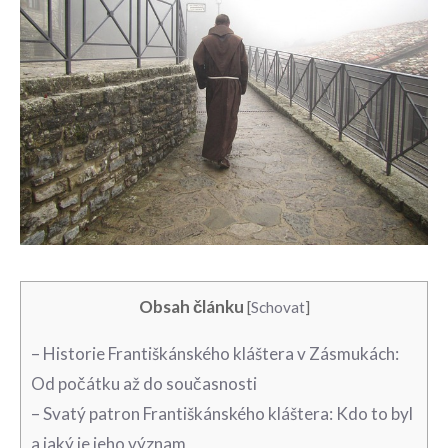
Obsah článku
[
Schovat
]
– Historie ⁤Františkánského⁤ kláštera⁤ v Zásmukách:
Od počátku až do současnosti
– Svatý‍ patron ⁢Františkánského kláštera: Kdo to byl
a jaký je jeho ‌význam