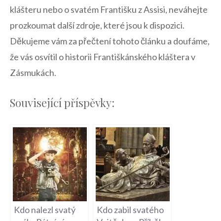
klášteru nebo o svatém Františku z‍ Assisi, neváhejte
prozkoumat další zdroje, které ​jsou k ⁣dispozici.
Děkujeme vám za přečtení ⁤tohoto článku a doufáme,
že vás osvítil o⁣ historii Františkánského kláštera v
Zásmukách.​
Související příspěvky:
Kdo nalezl svatý
Kdo zabil svatého