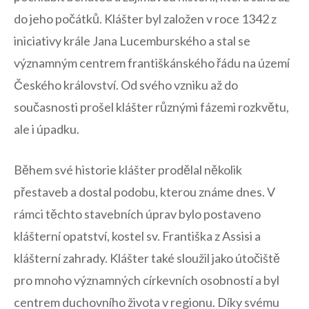
do jeho počátků. Klášter byl‌ založen v roce 1342 z
iniciativy krále ⁤Jana Lucemburského a stal se
významným centrem františkánského řádu ⁢na území
Českého království. Od svého vzniku až do⁤
současnosti prošel klášter různými fázemi rozkvětu,
ale i‍ úpadku.
Během své historie klášter prodělal několik
přestaveb a dostal‍ podobu,​ kterou známe dnes. V
rámci těchto stavebních úprav bylo postaveno
klášterní opatství, kostel sv. Františka z Assisi⁢ a
klášterní zahrady. Klášter také sloužil jako útočiště
pro mnoho významných církevních osobností a byl
centrem duchovního ⁤života v regionu. ‌Díky svému