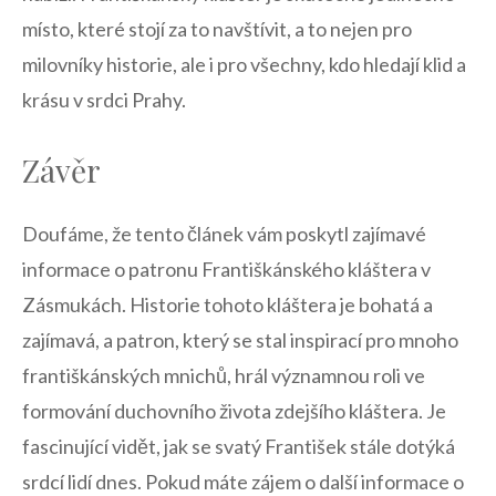
místo,​ které stojí za to navštívit, a to nejen pro
milovníky historie, ale i ⁣pro všechny, kdo hledají klid a
krásu v srdci Prahy.
Závěr
Doufáme, že tento⁢ článek⁢ vám poskytl zajímavé
informace o patronu Františkánského kláštera v
Zásmukách. Historie tohoto kláštera⁢ je ⁣bohatá a
⁢zajímavá, a patron, který se stal inspirací pro mnoho
františkánských mnichů, hrál ⁤významnou roli ve
formování duchovního života zdejšího kláštera. Je⁤
fascinující vidět, ⁣jak ⁣se ⁤svatý František stále dotýká
srdcí lidí dnes. ⁢Pokud máte zájem o další informace o