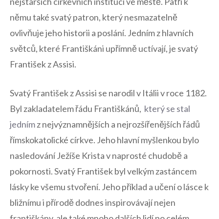
nejstarších církevních institucí ve​ městě. Patří k
němu také svatý patron, který nesmazatelně
ovlivňuje jeho historii a poslání.⁢ Jedním z hlavních
světců, které Františkáni upřímně ‌uctívají, je svatý
František z Assisi.
Svatý František z Assisi​ se narodil v ‍Itálii v roce 1182.
Byl zakladatelem řádu Františkánů, ‍
který se stal
jedním
z nejvýznamnějších⁤ a nejrozšířenějších řádů
římskokatolické ⁤církve. Jeho hlavní​ myšlenkou bylo
nasledování Ježíše Krista v naprosté chudobě a
pokornosti. Svatý František byl velkým zastáncem
lásky ke všemu ‍stvoření. ⁣Jeho příklad ​a učení o lásce k
bližnímu i přírodě dodnes inspirovávají nejen
františkány, ale také mnoho dalších lidí po celém