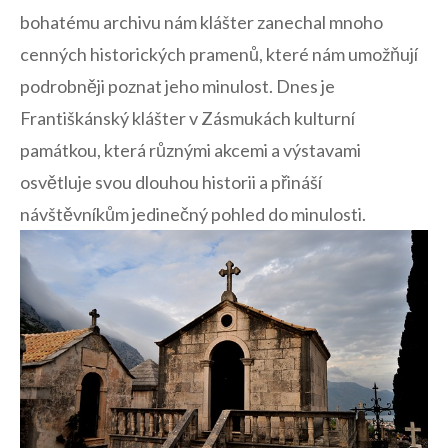
bohatému archivu nám klášter⁤ zanechal mnoho‍
cenných ‌historických pramenů, které⁢ nám umožňují
podrobněji poznat jeho minulost. Dnes je
Františkánský klášter v Zásmukách kulturní
památkou, která různými akcemi a výstavami
osvětluje svou dlouhou⁢ historii a‌ přináší
návštěvníkům jedinečný pohled do minulosti.