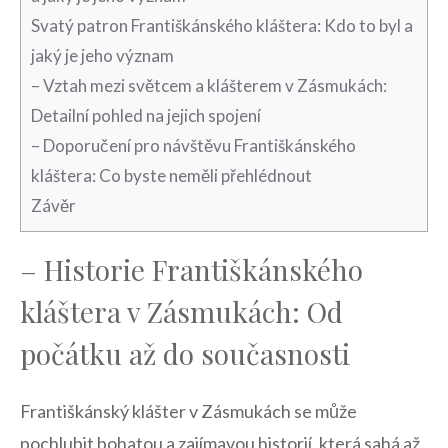
Svatý patron Františkánského kláštera: Kdo ⁤to byl a ​
jaký je jeho význam
– Vztah mezi světcem a klášterem v Zásmukách: ​
Detailní pohled na‍ jejich spojení
– Doporučení​ pro návštěvu Františkánského
kláštera: Co byste neměli přehlédnout
Závěr
– Historie ⁤Františkánského⁤
kláštera⁤ v Zásmukách: Od
počátku až do současnosti
Františkánský klášter ⁤v Zásmukách se může
pochlubit bohatou a zajímavou ⁣historií, která sahá až