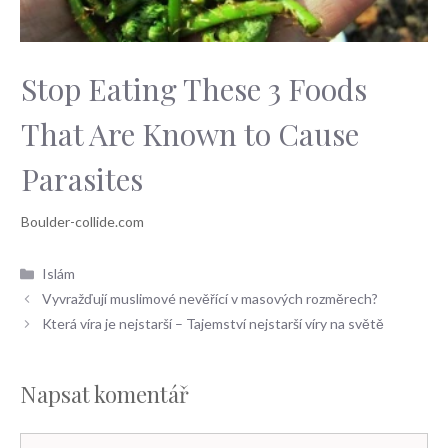
Stop Eating These 3 Foods
That Are Known to Cause
Parasites
Rubriky
Islám
Vyvražďují muslimové nevěřící v masových rozměrech?
Která víra je nejstarší – Tajemství nejstarší víry na světě
Napsat komentář