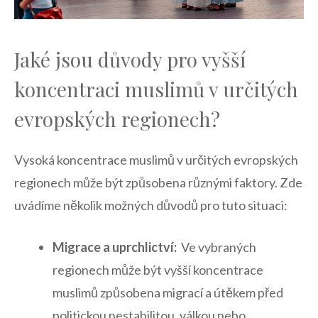
Jaké jsou důvody pro‍ vyšší
koncentraci⁣ muslimů v určitých
⁣evropských regionech?
Vysoká ⁤koncentrace muslimů v určitých evropských
regionech‌ může být ‌způsobena různými​ faktory. Zde
uvádíme‌ několik⁣ možných⁢ důvodů ⁣pro ‍tuto ‍situaci:
Migrace a uprchlictví:
‍ Ve ‌vybraných
regionech může ‌být vyšší koncentrace
muslimů způsobena migrací a⁢ útěkem ⁢před
politickou nestabilitou, válkou nebo