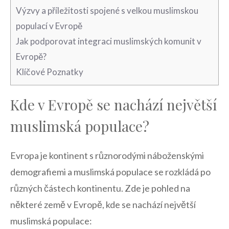
Výzvy a příležitosti‍ spojené ⁤s velkou ‌muslimskou
populací v‌ Evropě
Jak ⁤podporovat integraci muslimských komunit ‍v
Evropě?
Klíčové ⁤Poznatky
Kde v Evropě se nachází největší
muslimská populace?
Evropa je⁤ kontinent s různorodými ‌náboženskými
‍demografiemi a ⁣muslimská ⁢populace se rozkládá po
různých částech kontinentu.‌ Zde je pohled na
některé země v Evropě, kde se nachází⁣ největší
muslimská populace: