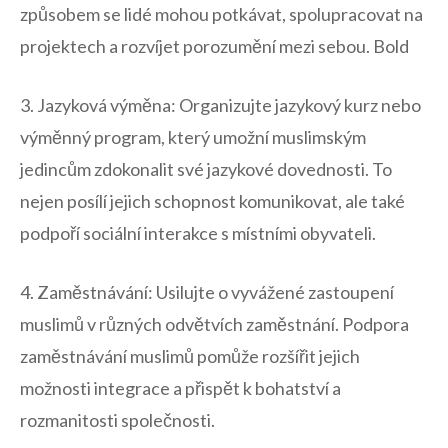
způsobem se lidé ⁢mohou potkávat, spolupracovat ⁢na
projektech a rozvíjet⁣ porozumění mezi sebou.⁢ Bold
3.⁣ Jazyková​ výměna:​ Organizujte jazykový kurz nebo
výměnný program, který umožní muslimským
jedincům‌ zdokonalit ⁤své jazykové ‍dovednosti. To
nejen posílí jejich schopnost ⁣komunikovat, ⁤ale také‌
podpoří sociální interakce⁤ s místními obyvateli.
4. Zaměstnávání: Usilujte ‌o vyvážené zastoupení
muslimů ⁣v‍ různých odvětvích zaměstnání. Podpora
zaměstnávání ⁣muslimů⁢ pomůže rozšířit⁢ jejich
možnosti integrace a​ přispět k bohatství ⁤a
rozmanitosti společnosti.