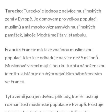
Turecko:
Turecko je ⁣jednou z nejvíce ‍muslimských
zemí v ⁢Evropě.‍ Je domovem pro velkou populaci‌
muslimů ⁢a‍ má mnoho​ významných muslimských
památek, jako je Modrá⁣ mešita⁢ v⁣ Istanbulu.
Francie:
Francie má také značnou muslimskou
populaci, která se odhaduje na ‍více než 5 milionů. ​
Muslimové v⁢ zemi mají silnou kulturní a​ náboženskou
identitu a islám je druhým největším náboženstvím
ve Francii.
Tyto‌ země jsou jen dvěma příklady,⁤ které ​ilustrují​
rozmanitost muslimské‍ populace v Evropě. ⁣Existuje⁤