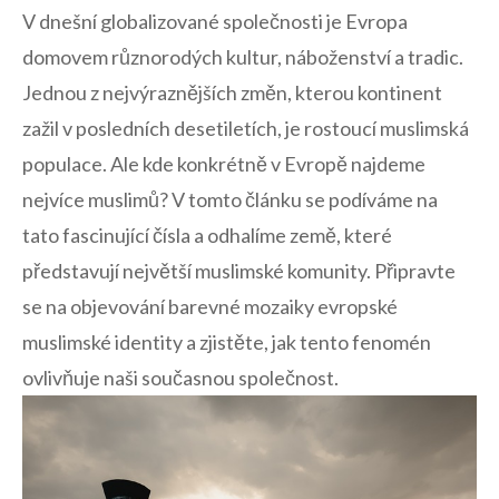
V dnešní globalizované společnosti⁤ je​ Evropa⁢
domovem různorodých kultur, náboženství ‍a tradic.
Jednou z‌ nejvýraznějších změn, ⁣kterou kontinent
zažil v posledních desetiletích, ‌je​ rostoucí muslimská
populace. ⁢Ale⁢ kde konkrétně v ‌Evropě ‍najdeme
nejvíce muslimů? V tomto článku se podíváme⁣ na
tato fascinující čísla a odhalíme země, které
představují ‍největší muslimské ⁤komunity. Připravte⁤
se na ⁣objevování ‍barevné mozaiky ​evropské⁤
muslimské identity⁤ a zjistěte, jak⁤ tento fenomén
ovlivňuje naši současnou společnost.