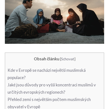
Obsah článku
[
Schovat
]
Kde v Evropě se nachází největší muslimská
populace?
Jaké jsou důvody pro‍ vyšší koncentraci⁣ muslimů v
určitých ⁣evropských regionech?
Přehled ⁤zemí s největším počtem muslimských⁤
obyvatel v‌ Evropě