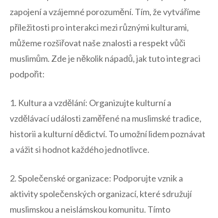
zapojení a vzájemné ​porozumění. Tím, že vytváříme
příležitosti ⁣pro interakci⁢ mezi ⁢různými‍ kulturami,
můžeme rozšiřovat⁣ naše znalosti a⁢ respekt vůči
muslimům. Zde je⁢ několik nápadů, jak ​tuto‌ integraci
podpořit:
1. Kultura a vzdělání:‌ Organizujte kulturní a
⁢vzdělávací události zaměřené na ⁣muslimské‌ tradice,
historii a kulturní ⁢dědictví. To umožní lidem poznávat
a⁢ vážit si hodnot každého jednotlivce.
2. Společenské organizace:⁢ Podporujte​ vznik ‍a
aktivity společenských organizací, které sdružují
‍muslimskou a neislámskou​ komunitu. Tímto