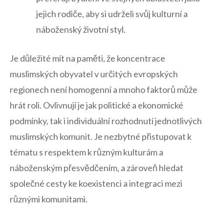
jejich rodiče, ‌aby⁤ si udrželi‌ svůj‌ kulturní a⁢
náboženský ⁤životní styl.
Je ‌důležité mít na paměti, že koncentrace
muslimských obyvatel‌ v určitých evropských
‍regionech není homogenní a mnoho ⁤faktorů může
hrát roli. Ovlivnují ‍je jak politické a⁣ ekonomické​
podmínky, tak ⁣i individuální rozhodnutí‍ jednotlivých
muslimských komunit. Je nezbytné přistupovat k
tématu s ⁤respektem k ⁣různým kulturám a
náboženským přesvědčením,⁤ a zároveň hledat
společné cesty ke koexistenci ‍a integraci mezi
různými komunitami.