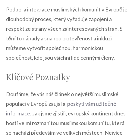
Podpora integrace muslimských komunit v Evropě je
dlouhodobý proces, který vyžaduje zapojení ‍a
‌respekt ze strany všech zainteresovaných stran. S
těmito nápady​ a⁣ snahou o otevřenost ⁤a inkluzi ​
můžeme vytvořit​ společnou, harmonickou
společnost, kde jsou všichni lidé cennými členy.
Klíčové ⁤Poznatky
Doufáme, že⁢ vás náš článek o ​největší muslimské
populaci v Evropě zaujal a ‍
poskytl vám ​užitečné
informace
. Jak ​jsme zjistili, evropský kontinent dnes
hostí velmi⁢ rozmanitou muslimskou komunitu, ⁤která
se nachází především⁤ ve velkých městech. Nejvíce⁤