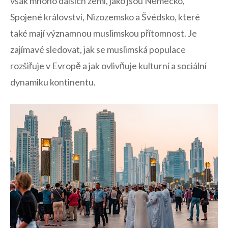
však mnoho dalších zemí, jako jsou Německo,
Spojené království,‍ Nizozemsko ‌a Švédsko, které
také mají ​významnou ⁤muslimskou přítomnost. Je
⁢zajímavé sledovat, ‍jak se muslimská populace
rozšiřuje v Evropě a jak ‌ovlivňuje kulturní a sociální
dynamiku kontinentu.