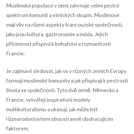
Muslimská‍ populace‌ v ‍zemi⁤ zahrnuje velmi pestré​
spektrum komunit a ⁢etnických​ skupin. Muslimové
mají vliv na různé aspekty francouzské společnosti,
jako jsou kultura, gastronomie a móda. Jejich
⁤přítomnost⁣ přispívá k bohatství a rozmanitosti
Francie.
Je​ zajímavé sledovat, jak⁣ se v ⁣různých ‌zemích ​Evropy
formují muslimské komunity a jak přispívají k pestrosti
života ​ve společnosti. Tyto dvě země, Německo a
Francie, vytvářejí inspirativní ‍modely
multikulturalismu a ukazují, jak může ⁢být
různorodostovšem ‌oboustranně obohacujícím
faktorem.