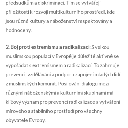
předsudkům a diskriminaci. Tím se vytvářejí
příležitosti k ⁤rozvoji ​multikulturního ⁤prostředí, kde
jsou různé ‍kultury a náboženství respektovány a
hodnoceny.
2. Boj proti extremismu ⁢a radikalizaci:
S velkou⁤
muslimskou populací v Evropě je důležité ⁤aktivně se‌
vypořádat s⁢ extremismem a radikalizací. To zahrnuje
prevenci, vzdělávání a podporu zapojení mladých⁢ lidí
z muslimských‍ komunit. Posilování dialogu mezi⁣
různými náboženskými a kulturními ​skupinami má
klíčový význam pro prevenci radikalizace a vytváření⁣
mírového a stabilního prostředí pro ⁢všechny
obyvatele ⁤Evropy.