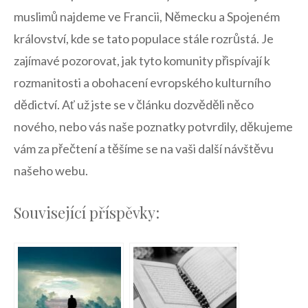
muslimů ‍najdeme ‍ve Francii, Německu a Spojeném
království,⁤ kde se‌ tato populace stále rozrůstá.⁤ Je
zajímavé pozorovat, jak ⁤tyto komunity přispívají k
rozmanitosti ⁤a obohacení evropského ⁤kulturního
⁣dědictví. Ať už⁢ jste se v článku dozvěděli⁤ něco‌
nového, ‌nebo vás naše ⁣poznatky potvrdily,‍ děkujeme
vám za přečtení a těšíme se na ​vaši další návštěvu
⁤našeho webu.
Související příspěvky: