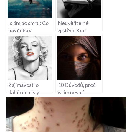
Islám po smrti: Co
Neuvěřitelné
nás čeká v
zjištění: Kde
posmrtném životě?
prorazil islám ve
světě najevo?
Zajímavosti o
10 Důvodů, proč
dabérech Isly
islám nesmí
Fisher: Kdo skrývá
vstoupit na českou
hlas za slavnou
půdu!
herečkou?