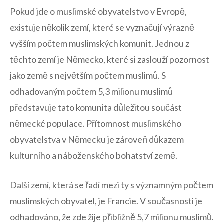
Pokud‍ jde o ‌muslimské obyvatelstvo⁢ v Evropě, ​
existuje ​několik zemí, které se vyznačují výrazně
vyšším počtem muslimských komunit. ​Jednou z
těchto ⁣zemí je Německo, které⁤ si​ zaslouží pozornost
jako země ​s největším počtem muslimů. S
odhadovaným​ počtem 5,3 milionu muslimů
představuje tato komunita důležitou součást
německé populace. Přítomnost muslimského
obyvatelstva​ v Německu je zároveň ⁢důkazem
kulturního a náboženského bohatství země.
Další ⁤zemí,⁢ která se řadí mezi ty⁤ s významným počtem
muslimských obyvatel, je ⁢Francie. V ⁢současnosti ‌je ​
odhadováno, že zde‍ žije přibližně 5,7 milionu ​muslimů.