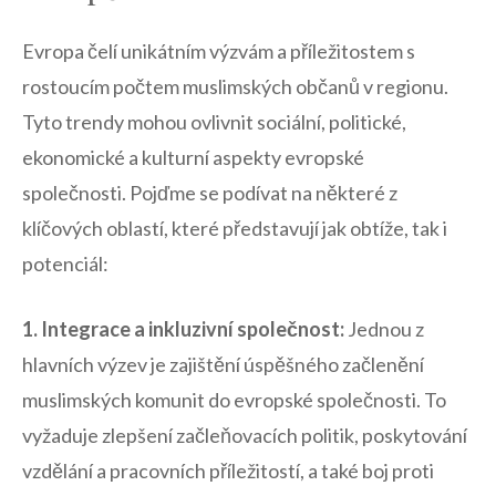
Evropa čelí ⁣unikátním ‍výzvám a příležitostem s
rostoucím počtem muslimských občanů v ​regionu.
Tyto ⁢trendy ⁢mohou ovlivnit sociální, politické,
‍ekonomické ⁢a kulturní aspekty ​evropské
společnosti.‌ Pojďme se podívat na některé‍ z⁤
klíčových oblastí, které představují jak obtíže, tak i
potenciál:
1. Integrace a⁤ inkluzivní společnost:
Jednou z
hlavních ⁢výzev​ je zajištění úspěšného začlenění
muslimských⁣ komunit do evropské⁣ společnosti. ⁤To
vyžaduje zlepšení začleňovacích‍ politik, poskytování
vzdělání a pracovních příležitostí, ‌a také boj proti