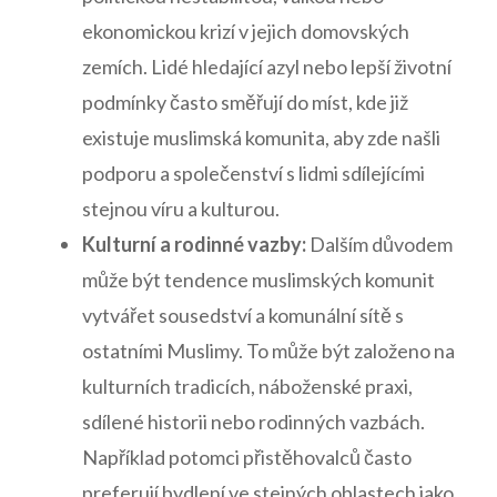
ekonomickou krizí v jejich domovských‌
zemích. Lidé hledající azyl nebo ​lepší životní
podmínky často směřují do míst, ​kde již
existuje muslimská komunita, aby ‌zde ⁢našli
⁤podporu‌ a ‍společenství s lidmi​ sdílejícími
stejnou víru ​a kulturou.
Kulturní a rodinné vazby:
Dalším důvodem
může být tendence muslimských komunit
vytvářet sousedství a komunální⁣ sítě s
⁣ostatními Muslimy. To ‍může být založeno ​na
‍kulturních tradicích, ​náboženské ⁣praxi,
⁣sdílené historii nebo rodinných ⁣vazbách.
Například ⁣potomci přistěhovalců ‌často
‍preferují bydlení ⁤ve stejných oblastech jako