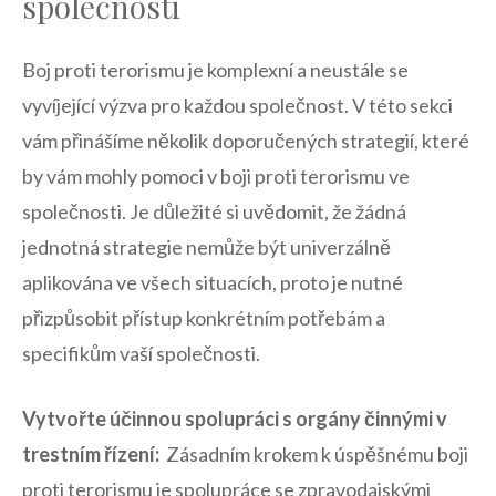
společnosti
Boj proti ⁢terorismu je komplexní a neustále se
vyvíjející výzva pro⁤ každou společnost. V⁣ této‌ sekci
vám přinášíme ⁣několik doporučených strategií, které
by vám mohly pomoci v⁣ boji proti terorismu ve‌
společnosti. Je důležité si uvědomit, že žádná⁤
jednotná⁣ strategie nemůže být univerzálně
aplikována ve‍ všech ‍situacích, proto ⁢je‌ nutné
přizpůsobit přístup⁣ konkrétním potřebám a​
specifikům vaší společnosti.
Vytvořte účinnou spolupráci s orgány činnými ⁤v
trestním řízení:
⁤ Zásadním krokem k ⁢úspěšnému boji
proti terorismu je spolupráce se zpravodajskými