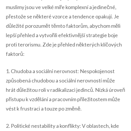
muslimy jsou ve velké míře komplexní a jedinečné,
přestože ‌se některé vzorce a tendence opakují. Je
důležité porozumět​ těmto faktorům, abychom měli
lepší přehled a vytvořili ⁣efektivnější strategie boje
proti terorismu. Zde je přehled některých klíčových
faktorů:
1. Chudoba a sociální nerovnost: Nespokojenost
způsobená‍ chudobou a‌ sociální nerovností může‌
hrát důležitou roli v radikalizaci jedinců.​ Nízká‍ úroveň
⁣přístupu k vzdělání a‌ pracovním příležitostem může
vést​ k frustraci a ‍touze ‍po změně.
2. Politické⁣ nestability a konflikty: V oblastech,‌ kde