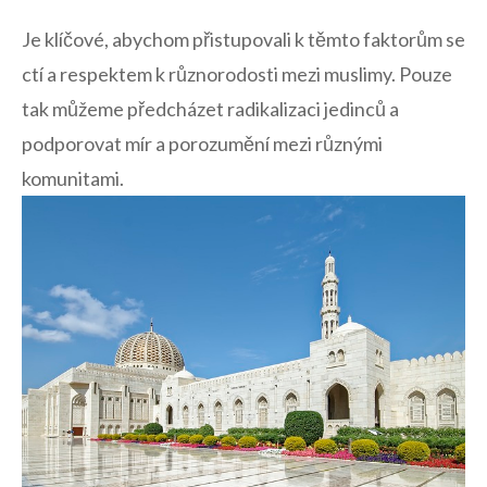
Je klíčové, abychom přistupovali k​ těmto faktorům se
ctí ‍a respektem k ⁢různorodosti mezi muslimy. Pouze
tak ‌můžeme předcházet radikalizaci jedinců ‍a
podporovat mír a porozumění ⁣mezi různými
komunitami.