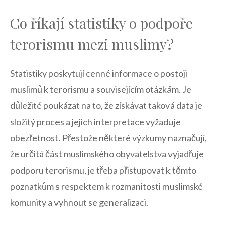
Co říkají statistiky o podpoře
terorismu mezi muslimy?
Statistiky poskytují ⁣cenné informace o postoji
muslimů k terorismu a souvisejícím‍ otázkám. Je
důležité poukázat na to, že ⁣získávat taková data je
složitý‌ proces a jejich ‌interpretace ⁣vyžaduje
obezřetnost. Přestože některé výzkumy naznačují,
že určitá část muslimského obyvatelstva vyjadřuje
⁤podporu terorismu, je třeba‌ přistupovat k těmto
poznatkům s respektem k​ rozmanitosti muslimské
⁢komunity a vyhnout se generalizaci.