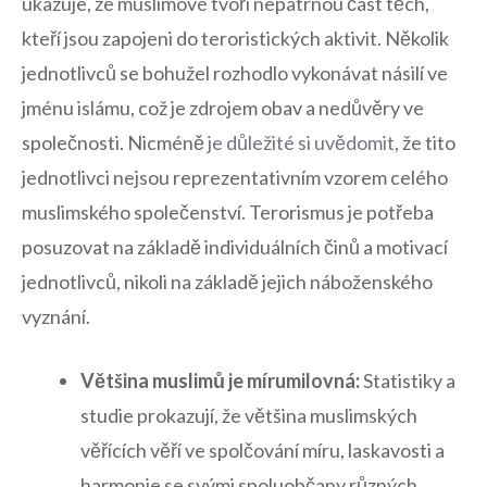
ukazuje, že muslimové tvoří nepatrnou ⁢část těch,
kteří​ jsou⁤ zapojeni do teroristických aktivit. ‍Několik
jednotlivců se ⁣bohužel rozhodlo vykonávat násilí ve
jménu islámu, což je zdrojem obav a nedůvěry ve
společnosti. Nicméně
je důležité si uvědomit
, že tito
jednotlivci nejsou reprezentativním ​vzorem celého
muslimského⁣ společenství. Terorismus​ je potřeba
posuzovat na základě individuálních činů a motivací
jednotlivců, ⁢nikoli ⁤na základě‍ jejich náboženského
⁣vyznání.
Většina‍ muslimů je mírumilovná:
Statistiky a
studie prokazují, že většina‌ muslimských
věřících věří ve spolčování míru, laskavosti a
⁢harmonie se svými spoluobčany různých