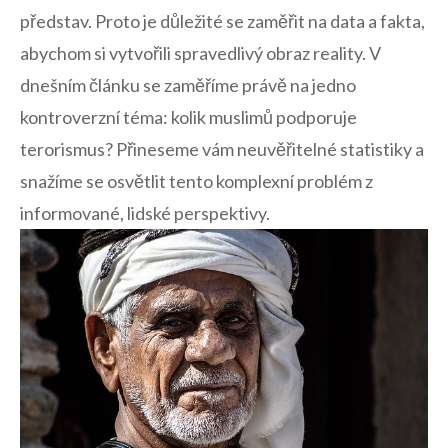
představ. ‌Proto je důležité se ⁤zaměřit na data​ a fakta,
abychom ⁣si vytvořili ‌spravedlivý obraz reality. V⁣
dnešním článku se zaměříme právě na jedno
kontroverzní téma: kolik muslimů podporuje⁢
terorismus? Přineseme vám neuvěřitelné⁣ statistiky a
‍snažíme ​se ⁢osvětlit ‌tento komplexní problém z⁤
informované, lidské ‍perspektivy.