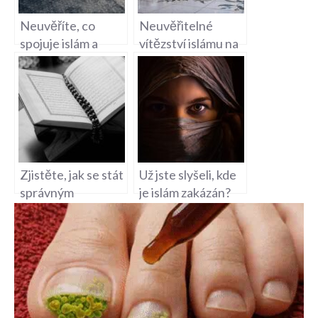
Neuvěříte, co
Neuvěřitelné
spojuje islám a
vítězství islámu na
křesťanství!
Srí Lance!
Zjistěte teď!
Podívejte se, jaké
zřízení tam zvítězilo
Zjistěte, jak se stát
Už jste slyšeli, kde
správným
je islám zakázán?
muslimem a vdejte
Tato země Vás
se do světa plného
překvapí!
blaženosti