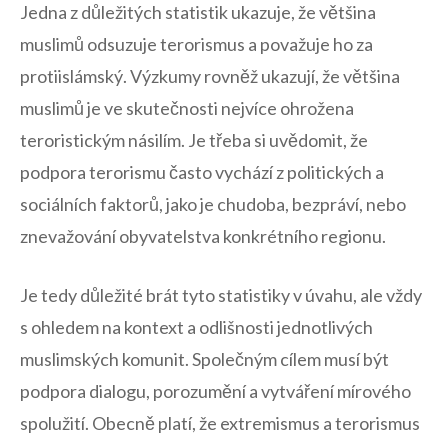
Jedna z důležitých statistik ukazuje, že většina
muslimů odsuzuje terorismus a považuje ho za
protiislámský. Výzkumy rovněž ukazují,‍ že ⁣většina
muslimů je ve skutečnosti nejvíce ohrožena
teroristickým násilím.​ Je třeba si uvědomit, že
podpora terorismu často vychází z politických a
sociálních faktorů, jako je chudoba, bezpráví, ⁣nebo
znevažování obyvatelstva konkrétního regionu.
Je tedy důležité ​brát tyto statistiky v úvahu, ale vždy
s ohledem na kontext a odlišnosti jednotlivých
muslimských komunit. Společným cílem musí být
podpora dialogu,‌ porozumění a vytváření mírového
spolužití. Obecně platí, že extremismus a ‍terorismus