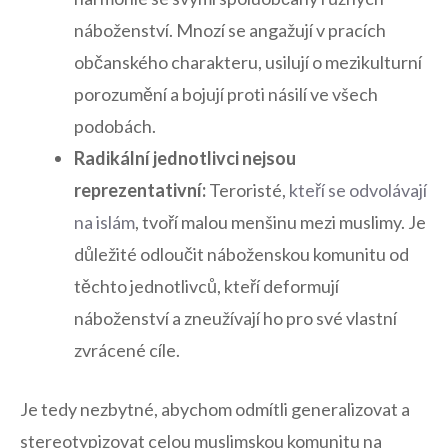
náboženství. Mnozí‍ se angažují v ⁤pracích
občanského charakteru, ​usilují o ​mezikulturní⁢
porozumění a bojují proti násilí ve všech
podobách.
Radikální jednotlivci nejsou
reprezentativní:
Teroristé,
kteří⁢ se odvolávají
na ⁣islám
, tvoří malou menšinu mezi muslimy.​ Je
důležité odloučit náboženskou⁣ komunitu od
‍těchto‍ jednotlivců,‍ kteří deformují
náboženství a zneužívají ho ​pro své vlastní
⁣zvrácené ⁣cíle.
Je ⁣tedy nezbytné, abychom odmítli generalizovat a
stereotypizovat celou muslimskou komunitu na