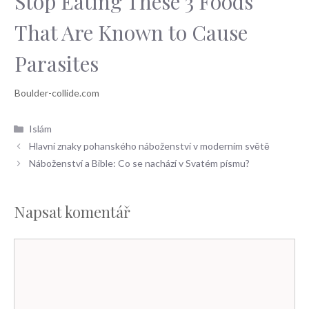
Stop Eating These 3 Foods
That Are Known to Cause
Parasites
Rubriky
Islám
Hlavní znaky pohanského náboženství v moderním světě
Náboženství a Bible: Co se nachází v Svatém písmu?
Napsat komentář
Komentář