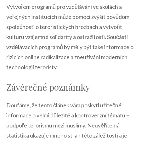
Vytvoření programů pro⁢ vzdělávání ⁢ve školách a
veřejných institucích může pomoci zvýšit povědomí
⁢společnosti ⁢o teroristických hrozbách a vytvořit
kulturu vzájemné solidarity​ a ostražitosti. Součástí
vzdělávacích programů by měly být také informace ‌o
rizicích online ‌radikalizace a zneužívání moderních
technologií ⁢teroristy.
Závěrečné poznámky
Doufáme,‌ že tento článek vám poskytl užitečné⁤
informace o⁤ velmi důležité a kontroverzní tématu –
podpoře terorismu ​mezi muslimy. Neuvěřitelná
statistika ukazuje mnoho‌ stran této záležitosti a je⁢