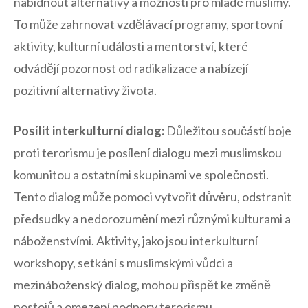
nabídnout alternativy a možnosti pro mladé muslimy.
To může⁣ zahrnovat‍ vzdělávací programy, sportovní
aktivity, kulturní události‍ a mentorství, které
odvádějí pozornost od radikalizace⁤ a nabízejí
pozitivní alternativy života.​
Posílit ‌interkulturní⁢ dialog:
Důležitou součástí ⁢boje
proti terorismu je posílení dialogu mezi muslimskou
komunitou a​ ostatními skupinami ve společnosti.
Tento dialog může​ pomoci vytvořit důvěru, odstranit
předsudky ‍a nedorozumění mezi různými ⁣kulturami a
náboženstvími. Aktivity, jako​ jsou interkulturní ​
workshopy,⁤ setkání s muslimskými ⁤vůdci⁢ a
mezináboženský dialog, mohou přispět ke změně
postojů a⁢ omezení⁣ podpory terorismu.