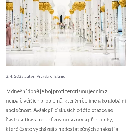
2. 4. 2025
autor:
Pravda o Islámu
⁣ V dnešní době‌ je boj proti terorismu jedním z
nejpalčivějších problémů, kterým čelíme jako globální
společnost. Avšak při diskusích o této otázce se
často setkáváme s různými názory a předsudky,
které často vycházejí z ​nedostatečných​ znalostí a