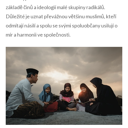
základě ‍činů a ‍ideologií malé skupiny radikálů.
‌Důležité je‌ uznat převážnou většinu muslimů, kteří
odmítají násilí a spolu se svými⁣ spoluobčany ​usilují o
mír a harmonii ve společnosti.