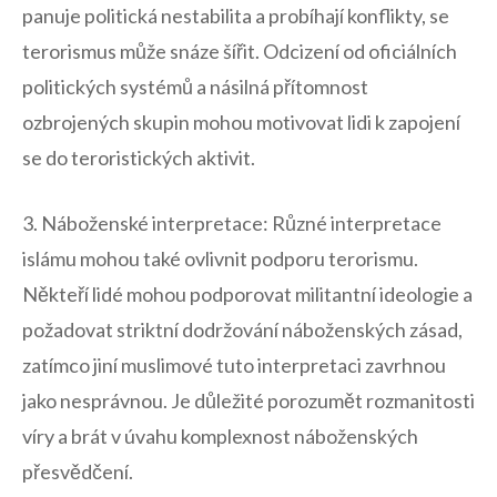
panuje politická nestabilita a‌ probíhají konflikty, se
terorismus může snáze šířit.‌ Odcizení od oficiálních
politických⁤ systémů a násilná přítomnost
ozbrojených skupin ⁤mohou motivovat lidi k zapojení
se do teroristických aktivit.⁢
3. ‌Náboženské​ interpretace: Různé interpretace
islámu mohou také ovlivnit podporu terorismu.
Někteří lidé mohou⁢ podporovat militantní ideologie a
požadovat striktní⁢ dodržování náboženských zásad,
zatímco ⁢jiní muslimové tuto interpretaci zavrhnou
jako nesprávnou. ​Je důležité porozumět rozmanitosti
víry ‌a ⁢brát v úvahu komplexnost náboženských
přesvědčení.