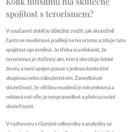
Kolik muslimů má skutečně
spojitost s terorismem?
V současné ⁤době ⁤je důležité zvážit, jak skutečně
často se muslimové podílejí ‌na terorismu a‍ zda je tato
spojitost oprávněná. Je třeba si uvědomit, že ​
terorismus je⁤ zločinný⁤ akt, který ​ohrožuje lidské
⁤životy ⁤a⁢ není spojen pouze s jednou konkrétní
skupinou‌ nebo⁤ náboženstvím. Zanedbávat
skutečnost,​ že většina ‍muslimů je mírumilovná a
oddaná své víře, ⁤je ‌nespravedlivé a​ překrucování
‌skutečností.
V rozhovoru s ‍různými odborníky ⁤a⁢ analytiky se