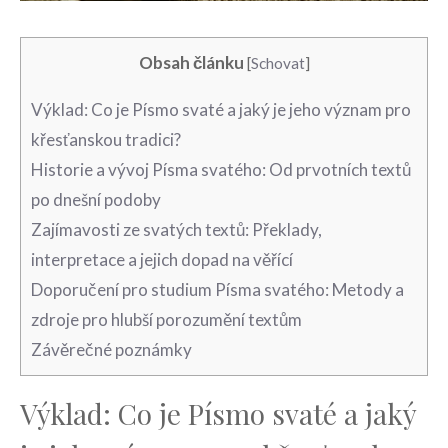
Obsah článku
[
Schovat
]
Výklad: Co je Písmo svaté ‍a ⁢jaký je jeho význam pro
⁢křesťanskou tradici?
Historie a vývoj Písma svatého: Od prvotních textů
po dnešní podoby
Zajímavosti ze svatých textů:⁣ Překlady,
interpretace a jejich dopad na ‍věřící
Doporučení‌ pro‍ studium Písma svatého:‍ Metody ‌a
zdroje pro hlubší​ porozumění ‍textům
Závěrečné poznámky
Výklad: Co je Písmo svaté ‍a ⁢jaký