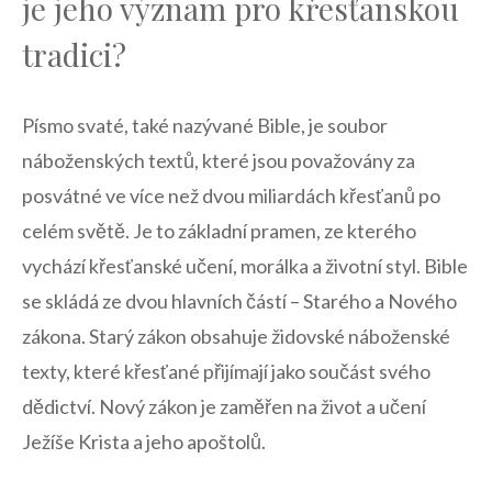
je jeho význam pro ⁢křesťanskou
tradici?
Písmo svaté, také​ nazývané ⁣Bible, je soubor
náboženských textů, ​které jsou ⁤považovány za ​
posvátné ‌ve více⁣ než dvou⁤ miliardách ​křesťanů po
celém světě. Je to⁢ základní​ pramen, ze kterého
vychází ⁢křesťanské učení, ‌morálka a životní styl. Bible
se skládá ze dvou hlavních částí‍ – Starého a Nového
zákona. Starý‍ zákon obsahuje židovské náboženské
texty, které křesťané přijímají jako součást svého
dědictví. Nový zákon je zaměřen na život a učení
Ježíše Krista a ⁤jeho apoštolů.