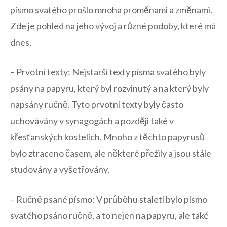
písmo svatého prošlo mnoha proměnami ⁤a změnami.
Zde je pohled na⁤ jeho vývoj⁤ a různé podoby, které má
dnes.
– Prvotní texty:⁤ Nejstarší texty písma svatého byly
‍psány na papyru,⁢ který byl rozvinutý​ a na který byly‍
napsány ručně. Tyto ⁢prvotní‌ texty byly často
uchovávány ​v synagogách a později také ‍v
křesťanských‍ kostelích. Mnoho z těchto papyrusů
bylo ztraceno‌ časem, ale některé přežily⁣ a ⁢jsou⁣ stále
studovány a vyšetřovány.
– Ručně‌ psané písmo: V⁤ průběhu staletí bylo písmo
svatého⁣ psáno ručně, a to⁢ nejen‍ na papyru, ale také