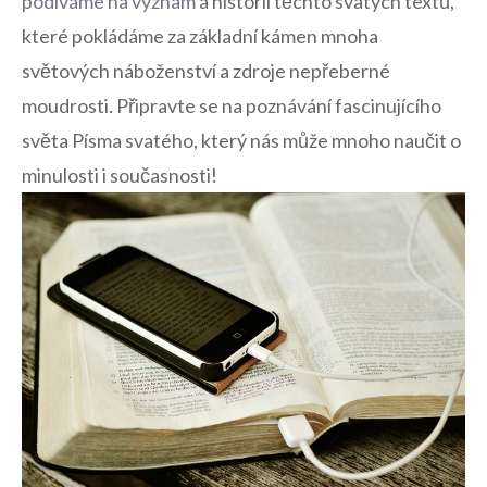
podíváme ‍na význam
a ‌historii těchto svatých textů,
které⁣ pokládáme​ za základní kámen mnoha‌
světových náboženství a​ zdroje nepřeberné
moudrosti. Připravte se na⁢ poznávání fascinujícího
světa Písma​ svatého, ⁢který ⁢nás‌ může mnoho naučit‍ o
minulosti i současnosti!