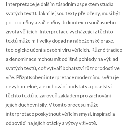
Interpretace je ⁢dalším⁤ zásadním aspektem ‍studia
svatých ⁣textů. Jakmile jsou texty přeloženy, musí být
porozuměny a začleněny​ do ⁤kontextu ⁢současného
⁢života ⁣věřících. Interpretace vycházející z těchto
textů může ​mít velký dopad na náboženské praxe,
teologické ⁣učení a osobní‌ víru věřících.‌ Různé⁣ tradice
a denominace ‍mohou mít odlišné‍ pohledy na výklad
svatých⁤ textů, což vytváří bohatství různorodosti ve
víře.‍ Přizpůsobení interpretace modernímu ⁤světu je
‍nevyhnutelné, ale uchování podstaty a poselství⁤
těchto ‍textů je zároveň základem ⁤pro zachování
jejich duchovní síly.⁢ V tomto procesu může
interpretace ‍poskytnout věřícím smysl, inspiraci‌ a
odpovědi na jejich otázky a výzvy v⁣ životě.