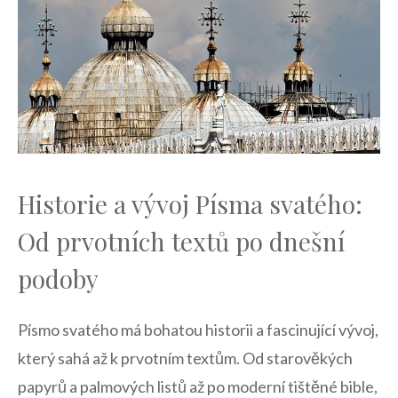
Historie a vývoj Písma svatého:
Od prvotních textů po dnešní
podoby
Písmo svatého má⁢ bohatou​ historii⁢ a ⁣fascinující ⁤vývoj,
který⁣ sahá až k prvotním textům. ‍Od starověkých
papyrů a palmových ‌listů až po moderní tištěné bible,