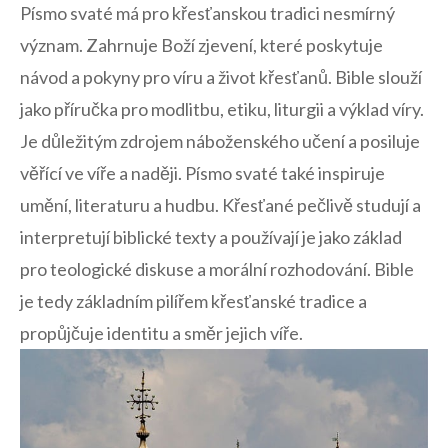
Písmo svaté má pro křesťanskou tradici nesmírný
význam. Zahrnuje Boží zjevení, které poskytuje
návod a pokyny pro⁤ víru a⁤ život křesťanů. Bible‍ slouží
jako příručka⁣ pro ⁤modlitbu, etiku, liturgii a výklad víry.
Je ⁣důležitým​ zdrojem náboženského učení a posiluje
věřící ve víře a ⁤naději. Písmo ⁤svaté také inspiruje
umění, literaturu​ a hudbu.​ Křesťané ‌pečlivě studují a
interpretují biblické texty a používají je jako základ
pro ⁤teologické‌ diskuse ‌a morální rozhodování.⁢ Bible
⁤je tedy základním pilířem křesťanské tradice a
propůjčuje ​identitu a směr jejich víře.