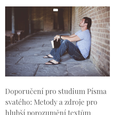
Doporučení‌ pro‍ studium Písma
svatého:‍ Metody ‌a zdroje pro
hlubší​ porozumění ‍textům