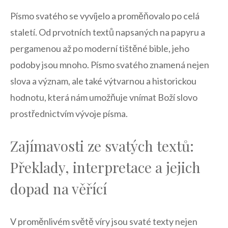
Písmo svatého⁢ se vyvíjelo‌ a proměňovalo po celá
staletí. Od prvotních textů​ napsaných na papyru a
pergamenou až po ⁤moderní⁢ tištěné bible, jeho
podoby ‌jsou mnoho.​ Písmo svatého‌ znamená nejen
slova a význam,‍ ale také výtvarnou a historickou​
hodnotu, ‍která nám umožňuje vnímat Boží slovo
prostřednictvím⁣ vývoje‌ písma.
Zajímavosti ze svatých textů:⁣
Překlady, interpretace a jejich
dopad na ‍věřící
V proměnlivém světě víry jsou svaté texty nejen⁣