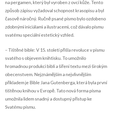
na pergamen,⁢ který ​byl vyroben z ovcí kůže.⁢ Tento
způsob zápisu vyžadoval schopnost krasopisu a byl
časově náročný.⁣ Ručně psané písmo bylo ozdobeno​
zdobnými iniciálami a ilustracemi,‍ což dávalo písmu
svatému‌ speciální estetický vzhled.
– ​Tištěné bible:‍ V 15. století přišla revoluce v písmu
svatého s objevem ⁤knihtisku. ‌To umožnilo
hromadnou⁤ produkci biblí a šíření textu⁤ mezi širokým
obecenstvem.​ Nejznámějším a nejvlivnějším
⁤příkladem je Bible Jana⁤ Gutenberga,⁢ která byla první
tištěnou knihou v ⁣Evropě. Tato nová ⁣forma ​písma
umožnila ‍lidem snadný a dostupný‍ přístup ke
Svatému písmu.