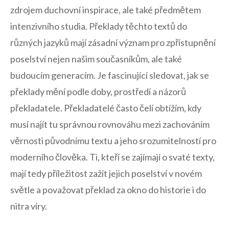
zdrojem duchovní inspirace, ale také předmětem ​
intenzivního studia. ⁢Překlady těchto⁣ textů⁢ do
různých jazyků mají zásadní význam pro zpřístupnění‍
poselství​ nejen našim ⁢současníkům, ale také
budoucím ​generacím. Je fascinující sledovat, jak se
překlady mění ​podle‍ doby, prostředí⁢ a názorů
překladatele. Překladatelé​ často čelí obtížím,​ kdy
musí najít tu správnou​ rovnováhu mezi zachováním
věrnosti původnímu textu a jeho srozumitelností ⁣pro
moderního ⁢člověka. Ti, kteří se‍ zajímají o svaté ‌texty,
mají tedy příležitost zažít ⁣jejich poselství v novém
světle ​a ​považovat ‌překlad za okno do historie i do
nitra víry.