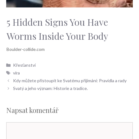
5 Hidden Signs You Have
Worms Inside Your Body
Rubriky
Křesťanství
Štítky
víra
Kdy můžete přistoupit ke Svatému přijímání: Pravidla a rady
Svatý a jeho význam: Historie a tradice.
Napsat komentář
Komentář