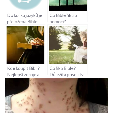
Do kolika jazyků je
Co Bible říká o
přeložena Bible:
pomoci?
Aktuální data o
Náboženský
jazykových verzích
pohled na
solidaritu
Kde koupit Bibli?
Co říká Bible?
Nejlepší zdroje a
Důležitá poselství
tipy na nákup
a morální hodnoty