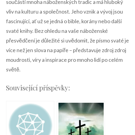
‍součástí ⁢mnoha náboženských tradic a má‌ hluboký
vliv na kulturu a společnost. Jeho vznik a vývoj jsou
fascinující, ať už se​ jedná o bible, korány nebo další
⁤svaté ⁢knihy. Bez ohledu‍ na vaše‌ náboženské
přesvědčení ⁢je důležité si⁢ uvědomit, že písmo svaté je
více než jen slova na papíře – představuje zdroj zdroj
moudrosti, víry ‍a ‌inspirace pro mnoho lidí ‌po celém
světě.
Související příspěvky: