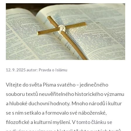
12. 9. 2025
autor:
Pravda o Islámu
Vítejte do světa Písma svatého – jedinečného
souboru textů neuvěřitelného historického významu
a hluboké ⁤duchovní hodnoty. Mnoho národů i kultur
se‌ s ‌ním setkalo​ a formovalo své náboženské,⁣
filozofické⁤ a⁢ kulturní myšlení.⁤ V
tomto článku ⁢se