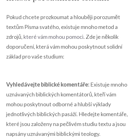
Pokud chcete⁣ prozkoumat a hlouběji‌ porozumět
textům⁢ Písma svatého, ‌existuje mnoho metod⁤ a
zdrojů,⁣
které ⁢vám⁣ mohou⁣ pomoci
. ‍Zde je několik
doporučení, která ⁣vám mohou poskytnout⁤ solidní
základ pro vaše studium:
Vyhledávejte biblické komentáře:
Existuje⁤ mnoho
⁢uznávaných ​biblických komentátorů, kteří vám⁢
mohou poskytnout‌ odborné a hlubší výklady
jednotlivých biblických pasáží. Hledejte komentáře,
které jsou založeny na pečlivém studiu textu a jsou
napsány uznávanými biblickými teology.