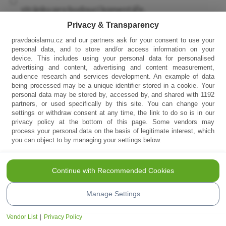
stránku pro budoucí komentáře.
Privacy & Transparency
pravdaoislamu.cz and our partners ask for your consent to use your
personal data, and to store and/or access information on your
device. This includes using your personal data for personalised
advertising and content, advertising and content measurement,
audience research and services development. An example of data
being processed may be a unique identifier stored in a cookie. Your
personal data may be stored by, accessed by, and shared with 1192
partners, or used specifically by this site. You can change your
settings or withdraw consent at any time, the link to do so is in our
privacy policy at the bottom of this page. Some vendors may
Kategorie Na Webu
process your personal data on the basis of legitimate interest, which
you can object to by managing your settings below.
Islám
Continue with Recommended Cookies
Ramadán
Manage Settings
Křesťanství
Vendor List
|
Privacy Policy
Bible