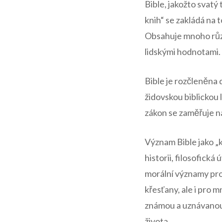
Bible, jakožto svatý 
knih“ se zakládá na t
Obsahuje mnoho různý
lidskými hodnotami.
Bible je rozčleněna 
židovskou biblickou l
zákon se zaměřuje na
Význam Bible jako „k
historii, filosofick
morální významy pro 
křesťany, ale i pro 
známou a uznávanou k
života.