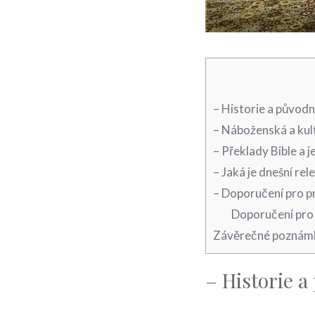
– Historie a původn
– Náboženská a kult
– Překlady Bible a j
– Jaká je dnešní re
– Doporučení pro pr
Doporučení pro 
Závěrečné poznám
– Historie a