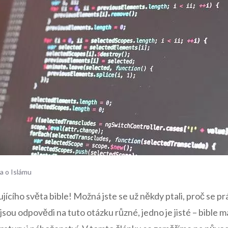
a o Islámu
ujícího světa bible! Možná jste se už někdy ptali, proč se pr
yž jsou odpovědi na tuto otázku různé, jedno je jisté – bible