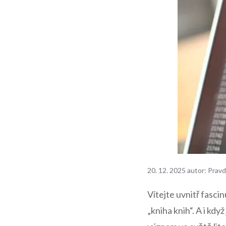
20. 12. 2025
autor:
Pravd
Vítejte uvnitř fascin
„kniha knih“. A i kd