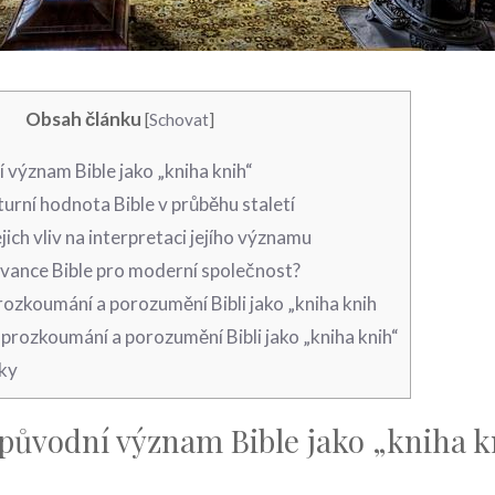
Obsah článku
[
Schovat
]
í význam Bible jako „kniha knih“
urní hodnota Bible v průběhu staletí
ejich vliv na interpretaci jejího významu
levance Bible pro moderní společnost?
ozkoumání a porozumění Bibli jako „kniha knih
prozkoumání a porozumění Bibli jako „kniha knih“
ky
 původní význam Bible jako „kniha k