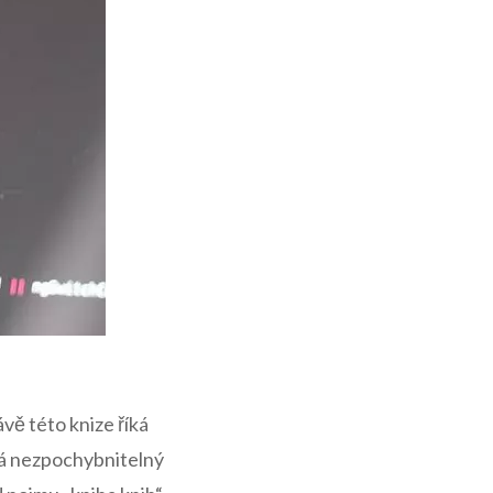
ávě této knize říká
 má nezpochybnitelný