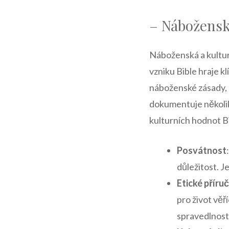
– Náboženská
Náboženská a kultur
vzniku Bible hraje k
náboženské zásady, 
dokumentuje několik
kulturních hodnot Bi
Posvátnost
důležitost. J
Etické příru
pro život věř
spravedlnost