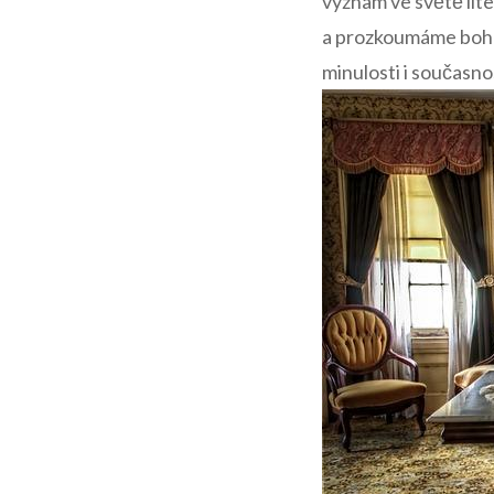
význam ve světě lit
a prozkoumáme bohats
minulosti i současno