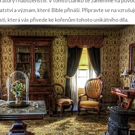
eratury i náboženství. V tomto článku se zaměříme na původ
tví a význam, které Bible přináší. Připravte se na vzrušuj
sti, která vás přivede ke kořenům tohoto unikátního díla.