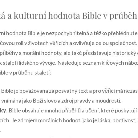
 a kulturní hodnota Bible v průběhu
ní hodnota Bible je nezpochybnitelná a těžko přehlédnutel
líčovou roli v životech věřících a ovlivňuje celou společnos
příběhy a morální hodnoty, ale také představuje historick
 staletí lidského vývoje. Následuje seznam klíčových náb
ble v průběhu staletí:
: Bible je považována za posvátný text a pro věřící má neza
e vnímána jako Boží slovo a zdroj pravdy a moudrosti.
čky
: Bible obsahuje mnoho příběhů a učení, které poskytují
ících. Je zdrojem morálních hodnot, jako je láska, poctivost, 
.