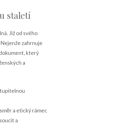
 staletí
ná. Již od svého
t. Nejenže zahrnuje
ý dokument, který
oženských a
stupitelnou
 směr a etický rámec
soucit a