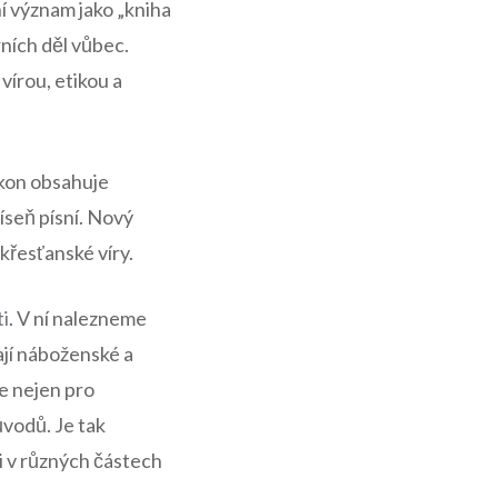
dní význam jako „kniha
rních děl vůbec.
vírou, etikou a
ákon obsahuje
Píseň písní. Nový
křesťanské víry.
ti
. V ní nalezneme
mají náboženské a
ce nejen pro
ůvodů. Je tak
di v různých částech