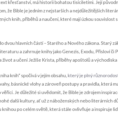
text křesťanství, má historii bohatou tisíciletími. Její půvo
om, že Bible je jedním z nejstarších a nejdůležitějších literá
ch knih, příběhů a naučení, které mají úzkou souvislost s 
do dvou hlavních částí – Starého a Nového zákona. Starý z
iteraturu a zahrnuje knihy jako Genezis, Exodu, Přísloví či 
 život a učení Ježíše Krista, příběhy apoštolů a východiska 
niha knih“ spočívá v jejím obsahu,
který je plný různorodos
á úvahy, básnické vlohy a zároveň postupy a pravidla, která 
věřící. Je důležité si uvědomit, že Bible je zdrojem inspira
mnohé další kultury, ať už z náboženských nebo literárních d
nihou po celém světě, která stále ovlivňuje a inspiruje li