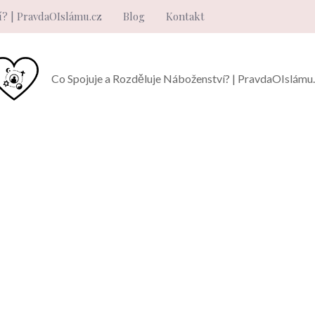
í? | PravdaOIslámu.cz
Blog
Kontakt
Co Spojuje a Rozděluje Náboženství? | PravdaOIslámu