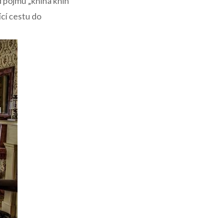
 pojmu „kniha knih“
ící cestu do