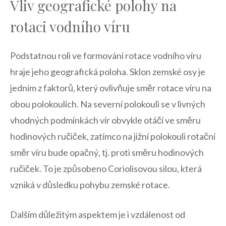
Vliv geografické polohy na
rotaci vodního víru
Podstatnou roli ve formování rotace vodního víru
hraje jeho geografická poloha. Sklon zemské osy je
jedním z faktorů, který ovlivňuje směr rotace víru na
obou polokoulích. Na severní polokouli se v livných
vhodných podmínkách vír obvykle otáčí ve směru
hodinových ručiček, zatímco na jižní polokouli rotační
směr víru bude opačný, tj. proti směru hodinových
ručiček. To je způsobeno Coriolisovou silou, která
vzniká v důsledku pohybu zemské rotace.
Dalším důležitým aspektem je i vzdálenost od