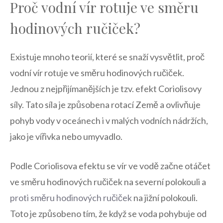
Proč vodní vír rotuje ve směru
hodinových ručiček?
Existuje mnoho teorií, které se snaží vysvětlit, proč
vodní vír rotuje ve směru hodinových ručiček.
Jednou z nejpřijímanějších je tzv. efekt Coriolisovy
síly. Tato síla je způsobena rotací Země a ovlivňuje
pohyb vody v oceánech i v malých vodních nádržích,
jako je vířivka nebo umyvadlo.
Podle Coriolisova efektu se vír ve vodě začne otáčet
ve směru hodinových ručiček na severní polokouli a
proti směru hodinových ručiček
na jižní polokouli.
Toto je způsobeno tím, že když se voda pohybuje od