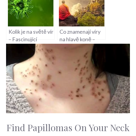
Kolik je na světě vír
Co znamenají víry
– Fascinující
na hlavě koně –
statistiky: Kolik je
Symboly víry na
na světě vír?
koni
Find Papillomas On Your Neck