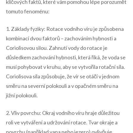
klíčových faktů, které vám pomohou lépe porozumět
tomuto fenoménu:
1. Základy fyziky: Rotace vodního víru je způsobena
kombinací dvou faktorů – zachováním hybnosti a
Coriolisovou silou. Zahnutí vody do rotace je
důsledkem zachování hybnosti, která říká, že voda se
musí pohybovat v kruhu, aby se vytvořila rotační síla.
Coriolisova síla způsobuje, že vír se otáčí v jednom
směru na severní polokouli a v opačném směru na
jižní polokouli.
2. Vliv povrchu: Okraj vodního víru hraje důležitou
roli ve vytváření a udržování rotace. Tvar okraje a
povrchu (například vana nebo jezero) ovlivňuje