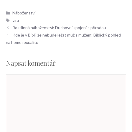
Rubriky
Náboženství
Štítky
víra
Rostlinná náboženství: Duchovní spojení s přírodou
Kde je v Bibli, že nebude ležat muž s mužem: Biblický pohled
na homosexualitu
Napsat komentář
Komentář