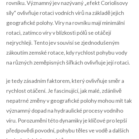
rovníku. Významný jev nazývaný „efekt Coriolisovy
síly“ ovlivňuje rotaci vodních vírů na základě jejich
geografické polohy. Víry na rovníku mají minimální
rotaci, zatímco víry v blízkosti pólů se otáčejí
nejrychleji. Tento jev souvisí se zjednodušeným
zákoutím zemské rotace, kdy rychlost pohybu vody
na různých zeměpisných šířkách ovlivňuje její rotaci.
je tedy zásadním faktorem, který ovlivňuje směr a
rychlost otáčení. Je fascinující, jak malé, zdánlivě
nepatrné změny v geografické polohy mohou mít tak
významný dopad na hydraulické procesy vodního
víru. Porozumění této dynamiky je klíčové pro lepší
předpovědi povodní, pohybu těles ve vodě a dalších