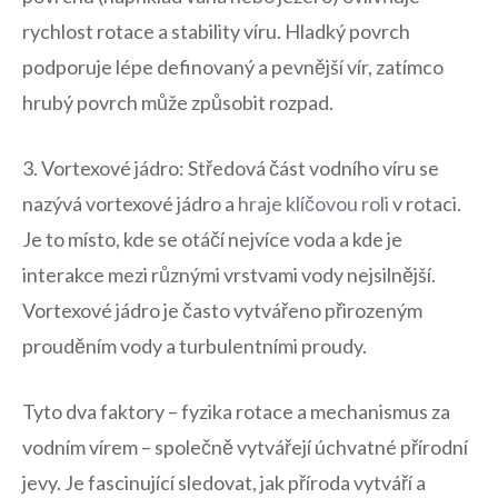
rychlost rotace a stability víru. Hladký povrch
podporuje lépe definovaný a pevnější vír, zatímco
hrubý povrch může způsobit rozpad.
3. Vortexové jádro: Středová část vodního víru se
nazývá vortexové jádro a
hraje klíčovou roli
v rotaci.
Je to místo, kde se otáčí nejvíce voda a kde je
interakce mezi různými vrstvami vody nejsilnější.
Vortexové jádro je často vytvářeno přirozeným
prouděním vody a turbulentními proudy.
Tyto dva faktory – fyzika rotace a mechanismus za
vodním vírem – společně vytvářejí úchvatné přírodní
jevy. Je fascinující sledovat, jak příroda vytváří a