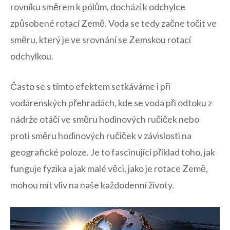
rovníku směrem k pólům, dochází k odchylce
způsobené rotací Země. Voda se tedy začne točit ve
směru, který je ve srovnání se Zemskou rotací
odchylkou.
Často se s tímto efektem setkáváme i při
vodárenských přehradách, kde se voda při odtoku z
nádrže otáčí ve směru hodinových ručiček nebo
proti směru hodinových ručiček v závislosti na
geografické poloze. Je to fascinující příklad toho, jak
funguje fyzika a jak malé věci, jako je rotace Země,
mohou mít vliv na naše každodenní životy.