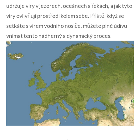
udržuje víry v jezerech, oceánech a řekách, a jak tyto
víry ovlivňují prostředí kolem sebe. Příště, když se
setkáte s vírem vodního nosiče, můžete plné údivu
vnímat tento nádherný a dynamický proces.