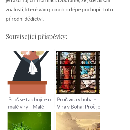
znalosti, které vám pomohou lépe pochopit toto
přírodní dědictví.
Související příspěvky:
Proč se tak bojíte o
Proč víra v boha –
malé víry – Malé
Víra v Boha: Proč je
víry a jejich obhájci:
tak důležitá?
Proč je tak bráníte?