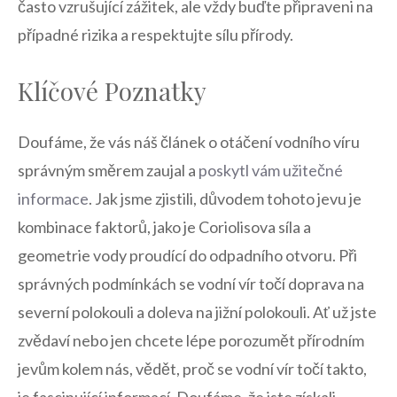
často vzrušující zážitek, ale vždy buďte připraveni na
případné rizika a respektujte sílu přírody.
Klíčové Poznatky
Doufáme, že vás náš článek o otáčení vodního víru
správným směrem zaujal a
poskytl vám užitečné
informace
. Jak jsme zjistili, důvodem tohoto jevu je
kombinace faktorů, jako je Coriolisova síla a
geometrie vody proudící do odpadního otvoru. Při
správných podmínkách se vodní vír točí doprava na
severní polokouli a doleva na jižní polokouli. Ať už jste
zvědaví nebo jen chcete lépe porozumět přírodním
jevům kolem nás, vědět, proč se vodní vír točí takto,
je fascinující informací. Doufáme, že jste získali