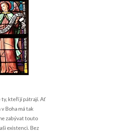
, kteří jí pátrají. Ať
ra v Boha má tak
me zabývat touto
aši existenci. Bez