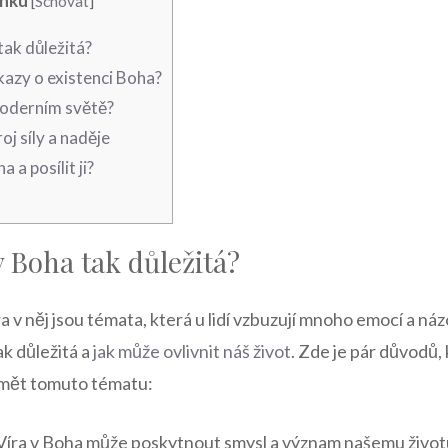
ánku
[
Schovat
]
tak důležitá?
kazy o existenci Boha?
 moderním světě?
oj síly a naděje
a a posílit ji?
v Boha tak důležitá?
a v něj jsou témata, která u lidí vzbuzují mnoho emocí a náz
ak důležitá a
jak může ovlivnit náš život
. Zde je pár důvodů,
mět tomuto tématu:
Víra v Boha může poskytnout smysl a význam našemu život