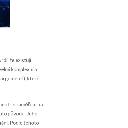
dí, že existují
velmi komplexní a
ch argumentů,
které
ment se zaměřuje na
hoto původu. Jeho
nání. Podle tohoto