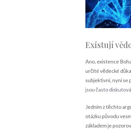
Existují věd
Ano, existence Boha 
určité vědecké důkaz
subjektivní, nyní s
jsou často diskutov
Jedním z těchto arg
otázku původu vesmí
základem je pozorov