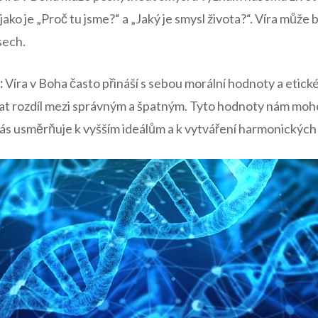
jako je „Proč tu jsme?“ a „Jaký je smysl života?“. Víra může
sech.
:
Víra v Boha často přináší s sebou morální hodnoty a etické
t rozdíl mezi správným a špatným. Tyto hodnoty nám mohou
nás usměrňuje k vyšším ideálům a k vytváření harmonických 