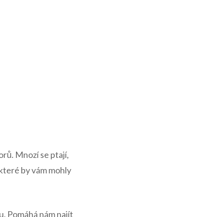
orů. Mnozí se ptají,
 které by vám mohly
u. Pomáhá nám najít