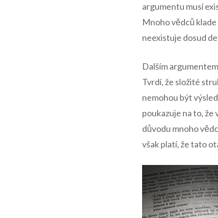
argumentu musí exist
Mnoho vědců klade z
neexistuje dosud de
Dalším argumentem j
Tvrdí, že složité str
nemohou být výsledk
poukazuje na to, že 
důvodu mnoho vědců 
však platí, že tato o