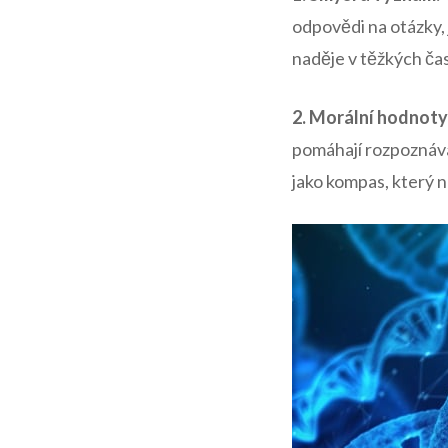
odpovědi na otázky, 
naděje v těžkých ča
2. Morální hodnoty
pomáhají rozpoznáva
jako kompas, který 