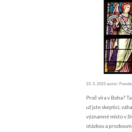
23. 3. 2025
autor:
Pravda
Proč víra v Boha? Tat
už jste skeptici, váh
významné místo v ži
otázkou a prozkoumám