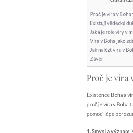
Obsah čl
Proč je víra v Boha 
Existují vědecké dů
Jaká je role víry v
Víra v Boha jako zdr
Jak nalézt víru v Boh
Závěr
Proč je víra 
Existence Boha a vír
proč je víra v Boha t
pomoci lépe porozu
1. Smysl a význam: