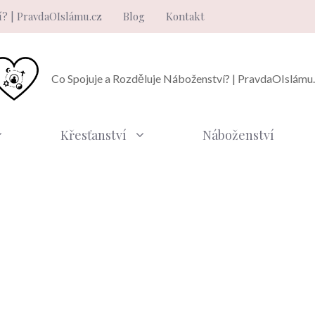
í? | PravdaOIslámu.cz
Blog
Kontakt
Co Spojuje a Rozděluje Náboženství? | PravdaOIslámu
Křesťanství
Náboženství