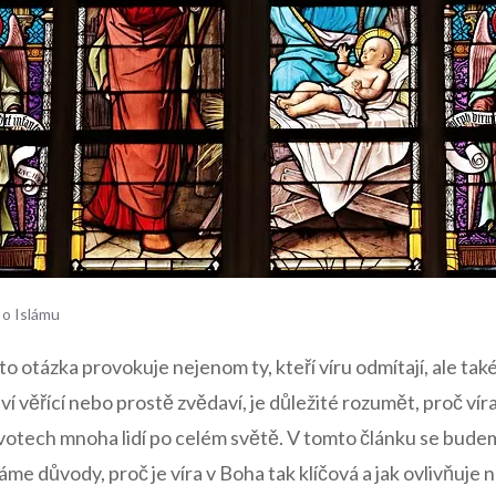
 o Islámu
o otázka provokuje nejenom ty, kteří víru odmítají, ale také ty
aví věřící nebo prostě zvědaví, je důležité rozumět, proč ví
votech mnoha lidí po celém světě. V tomto článku se bude
e důvody, proč je víra v Boha tak klíčová a jak ovlivňuje n