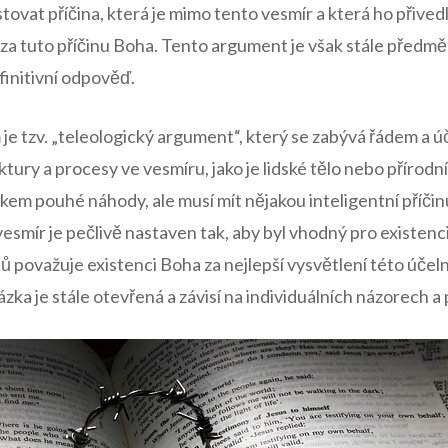
ovat příčina, která je mimo tento vesmír a která ho přived
a tuto příčinu Boha. Tento argument je však stále předm
finitivní odpověď.
e tzv. „teleologický argument“, který se zabývá řádem a úč
uktury a procesy ve vesmíru, jako je lidské tělo nebo přírod
em pouhé náhody, ale musí mít nějakou inteligentní příči
vesmír je pečlivě nastaven tak, aby byl vhodný pro existenci
považuje existenci Boha za nejlepší vysvětlení této účeln
tázka je stále otevřená a závisí na individuálních názorech 