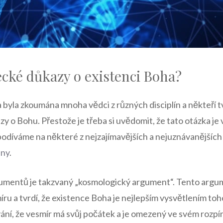
ecké důkazy o existenci Boha?
byla zkoumána mnoha vědci z různých disciplín a někteří tvr
y o Bohu. Přestože je třeba si uvědomit, že tato otázka je 
e podíváme na některé z nejzajímavějších a nejuznávanější
ány
.
umentů je takzvaný „kosmologický argument“. Tento argu
ru a tvrdí, že existence Boha je nejlepším vysvětlením to
ání, že vesmír má svůj počátek a je omezený ve svém rozpí