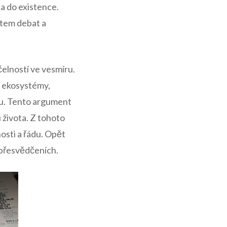
la do existence.
ětem debat a
elností ve vesmíru.
ní ekosystémy,
nu. Tento argument
 života. Z tohoto
osti a řádu. Opět
a přesvědčeních.