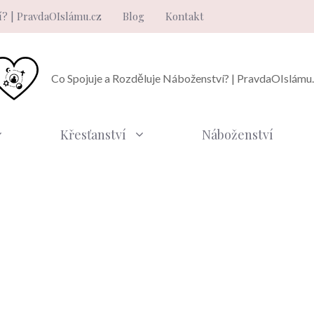
í? | PravdaOIslámu.cz
Blog
Kontakt
Co Spojuje a Rozděluje Náboženství? | PravdaOIslámu
Křesťanství
Náboženství