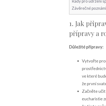
Rady pro udržení sp
Závěrečné poznám
1. Jak připr
přípravy a 
Důležité‍ přípravy:
Vytvořte pros
prostřednict
ve které bude
že první svaté
Začněte učit
eucharistie zn