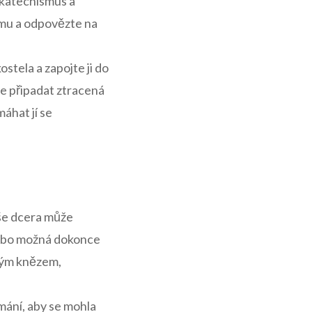
ě katechismus a
namu a odpovězte na⁣
tela⁢ a zapojte ji do
de připadat ztracená
áhat jí se
aše dcera může
 nebo možná dokonce
svým knězem,
ímání, aby se mohla