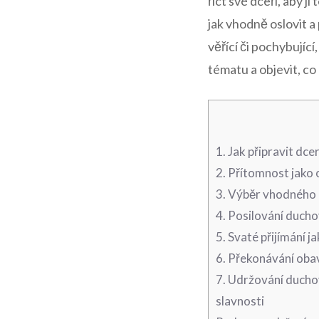
říct své ⁢dceři, aby 
jak vhodně oslovit ‌
věřící či ⁢pochybujíc
tématu a objevit, co
1. Jak připravit dce
2. Přítomnost jako 
3. Výběr vhodného d
4. Posilování ⁣duch
5. Svaté přijímání‌ 
6. Překonávání obav
7. ⁣Udržování duchov
slavnosti