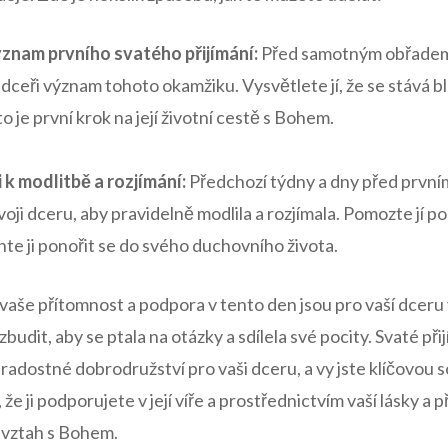
ýznam prvního svatého přijímání:
‍Před samotným obřadem 
í dceři‌ význam tohoto okamžiku.⁢ Vysvětlete jí, že se stává b
o ​je první ‍krok ​na její životní cestě s Bohem.
 k modlitbě ⁢a rozjímání:
Předchozí týdny a dny před prvním
oji‌ dceru, aby pravidelně modlila a rozjímala. Pomozte jí 
chte ji ponořit se do​ svého duchovního života.
‍vaše přítomnost a podpora v tento den jsou pro vaší dceru v
dit, aby se ptala na otázky a sdílela své pocity. Svaté ⁢přij
adostné dobrodružství pro vaši dceru, a vy jste klíčovou 
 že ji podporujete v její víře a prostřednictvím vaší lásky a p
í vztah s Bohem.