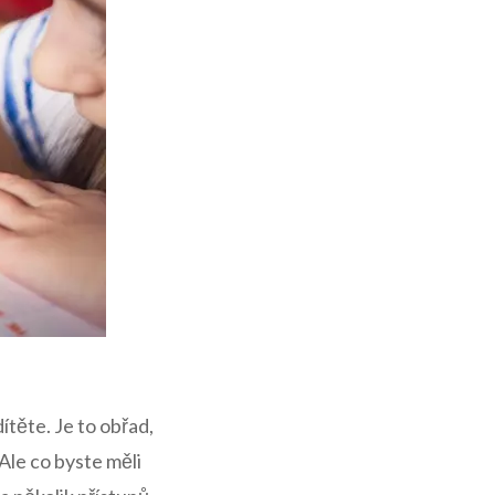
dítěte. Je to obřad,
le⁢ co byste měli