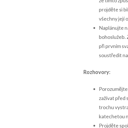
že tímto⁢ způ
⁢projděte si b
všechny ‌její 
Naplánujte ná
bohoslužeb. Z
při prvním sv
soustředit n
Rozhovory:
Porozumějte j
zažívat před
⁤trochu vystr
katechetou ne
Projděte⁢ spo