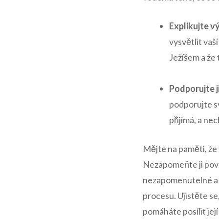
Explikujte v
vysvětlit vaš
Ježíšem a že t
⁣ ‌
Podporujte ji
podporujte sv
přijímá, a ne
Mějte na paměti, že 
Nezapomeňte ji povzbu
nezapomenutelné a r
procesu. Ujistěte se,
pomáháte posílit jej