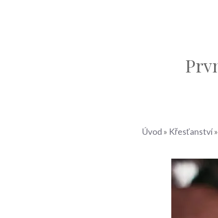
Prvn
Úvod
»
Křesťanství