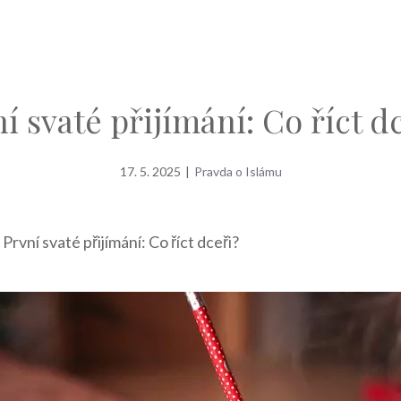
í svaté přijímání: Co říct d
17. 5. 2025
|
Pravda o Islámu
»
První svaté přijímání: Co říct dceři?