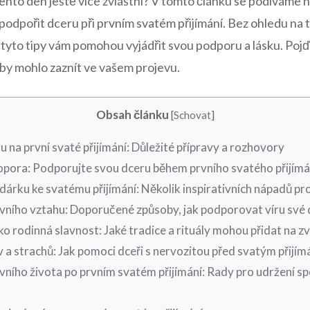
jí tento den ještě více zvláštní? V tomto článku se podíváme ‌
a podpořit dceru při prvním svatém přijímání. Bez ohledu na 
í, tyto tipy vám ​pomohou vyjádřit svou podporu a lásku. Pojď
 by‌ mohlo zaznít ve vašem projevu.
Obsah článku
[
Schovat
]
ru na první svaté přijímání: Důležité přípravy a rozhovory
opora: Podporujte svou dceru​ během prvního svatého přijímá
árku ke⁢ svatému ⁤přijímání: Několik inspirativních nápadů pr
ovního vztahu: ⁣Doporučené způsoby, jak podporovat⁣ víru své
jako rodinná slavnost: Jaké tradice a rituály mohou přidat na ⁤z
 a​ strachů: Jak pomoci dceři s nervozitou před svatým⁤ přijí
ního života ⁢po prvním svatém přijímání: Rady pro udržení spo