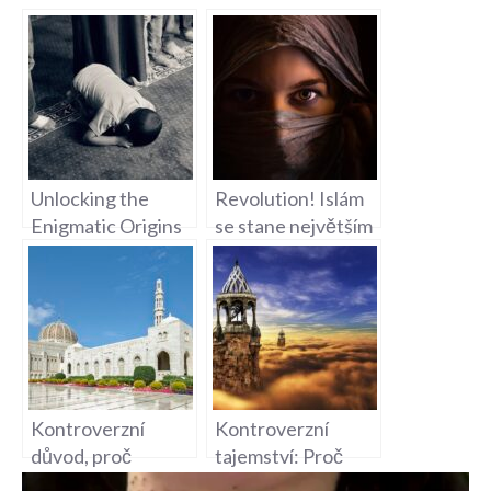
Unlocking the
Revolution! Islám
Enigmatic Origins
se stane největším
of Islam: Surprising
náboženstvím! Je
Facts Revealed
to možné?
Kontroverzní
Kontroverzní
důvod, proč
tajemství: Proč
muslimové mají
muslimové odmítají