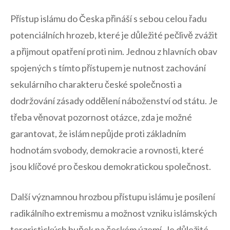
Přístup islámu do Česka přináší s ‌sebou celou řadu⁢
potenciálních hrozeb, které ⁤je důležité pečlivě zvážit
a přijmout opatření proti nim. Jednou z‍ hlavních obav⁤
spojených ⁢s tímto přístupem je nutnost ‍zachování
sekulárního charakteru české společnosti a
dodržování zásady oddělení náboženství od státu. ​Je
třeba věnovat pozornost otázce, zda⁢ je možné
garantovat, že islám nepůjde​ proti ⁢základním
⁤hodnotám svobody, demokracie a ‌rovnosti, které
jsou klíčové pro českou ⁢demokratickou společnost.
Další ⁤významnou ⁤hrozbou přístupu islámu​ je⁣ posílení
radikálního extremismu a⁣ možnost vzniku islámských
⁤teroristických buňek na českém území. Je ‍důležité