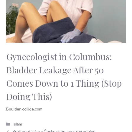
Gynecologist in Columbus:
Bladder Leakage After 50
Comes Down to 1 Thing (Stop
Doing This)
Rubriky
Islám
Proč není islám v Česku vítán: opatrný pohled