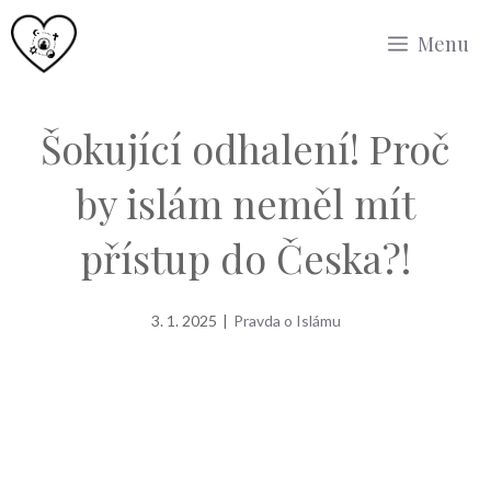
Přeskočit
Menu
na
obsah
Šokující odhalení! Proč
by islám neměl mít
přístup do Česka?!
3. 1. 2025
|
Pravda o Islámu