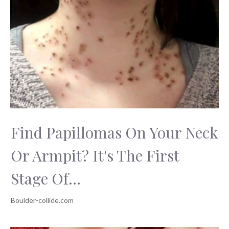
fobii založenou ve
obrazy v mešitách?
stromech
Find Papillomas On Your Neck
Or Armpit? It's The First
Stage Of...