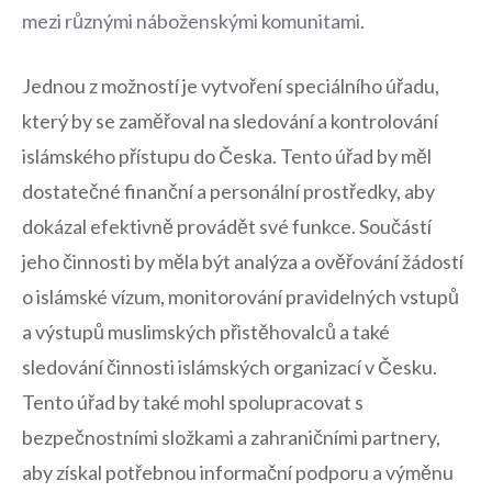
mezi různými ⁤náboženskými komunitami
.
Jednou​ z⁤ možností je vytvoření speciálního ⁤úřadu,
který by ⁣se zaměřoval‌ na sledování a kontrolování
islámského přístupu do Česka. Tento úřad by měl
dostatečné finanční a⁤ personální prostředky, aby⁢
dokázal efektivně provádět své‌ funkce. Součástí
jeho‌ činnosti by měla být analýza a​ ověřování⁢ žádostí
o islámské vízum, monitorování​ pravidelných vstupů
a výstupů muslimských přistěhovalců ‌a také
sledování činnosti islámských ​organizací v​ Česku.
Tento úřad by také mohl spolupracovat s
bezpečnostními ‌složkami‌ a ‍zahraničními partnery,
aby získal potřebnou informační podporu a výměnu