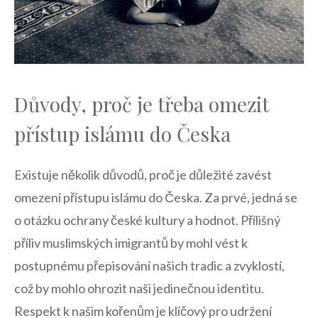
Důvody, proč je třeba omezit
přístup islámu do Česka
Existuje několik důvodů, proč je důležité zavést
omezení ⁤přístupu islámu​ do Česka. Za ⁤prvé, ⁣jedná‌ se
o otázku ⁣ochrany ⁣české ​kultury a hodnot. Přílišný
příliv muslimských imigrantů by mohl vést ⁢k
postupnému přepisování našich tradic a zvyklostí,
což by mohlo ​ohrozit naši jedinečnou identitu.
Respekt k ‌našim kořenům je klíčový ‌pro​ udržení