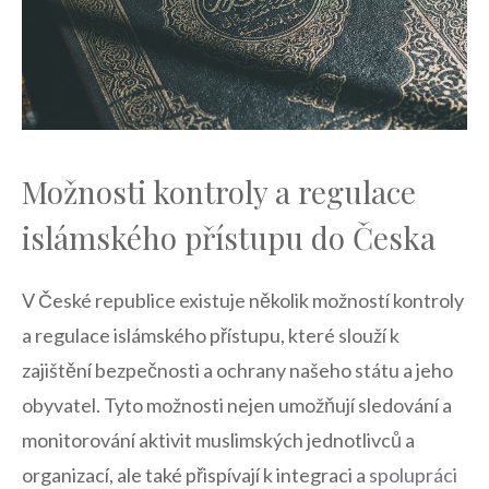
Možnosti⁤ kontroly a‍ regulace
⁣islámského přístupu do⁣ Česka
V České republice existuje několik⁣ možností kontroly
a regulace islámského přístupu, které slouží k
zajištění bezpečnosti a‍ ochrany našeho státu a jeho
obyvatel. Tyto možnosti‍ nejen umožňují ‍sledování a
monitorování aktivit muslimských jednotlivců a​
organizací, ale také přispívají ⁤k ‌integraci⁣ a
spolupráci ​