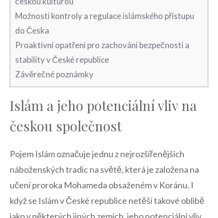
českou ⁤kulturou
Možnosti⁤ kontroly a‍ regulace ⁣islámského přístupu
do⁣ Česka
Proaktivní opatření pro zachování ‍bezpečnosti a
stability v České republice
Závěrečné poznámky
Islám‍ a​ jeho ​potenciální vliv ⁣na
českou společnost
Pojem Islám označuje jednu⁣ z ‌nejrozšířenějších
náboženských ⁢tradic ‌na světě, která je založena na
učení proroka Mohameda‌ obsaženém v Koránu. I
když se Islám v České republice netěší takové oblibě
jako⁢ v některých‌ jiných zemích, jeho potenciální vliv