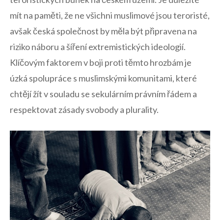
mít‌ na paměti, že ne všichni muslimové jsou teroristé,
avšak česká společnost by měla být připravena​ na
riziko ⁢náboru a šíření extremistických ideologií.
Klíčovým‌ faktorem v boji proti těmto hrozbám je
úzká spolupráce s muslimskými komunitami, které ​
chtějí žít⁢ v souladu se sekulárním právním řádem a
respektovat zásady ⁤svobody⁤ a plurality.