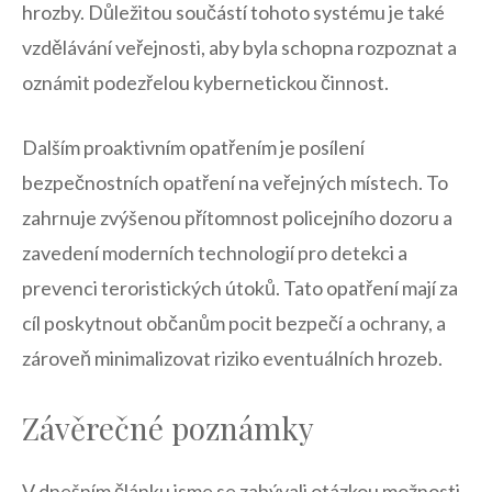
hrozby. ‌Důležitou součástí tohoto ⁣systému je‌ také
vzdělávání veřejnosti, aby byla schopna ‌rozpoznat a ​
oznámit podezřelou kybernetickou činnost.
Dalším ​proaktivním opatřením⁤ je posílení
‌bezpečnostních⁣ opatření ‍na ‌veřejných ⁤místech. To
zahrnuje ‌zvýšenou přítomnost policejního ⁣dozoru a
zavedení moderních technologií ​pro detekci a
prevenci teroristických útoků. ⁤Tato opatření mají za
cíl⁢ poskytnout občanům pocit bezpečí a ochrany, a
zároveň ‍minimalizovat ‍riziko eventuálních hrozeb.
Závěrečné poznámky
V ‌dnešním článku jsme se zabývali otázkou možnosti