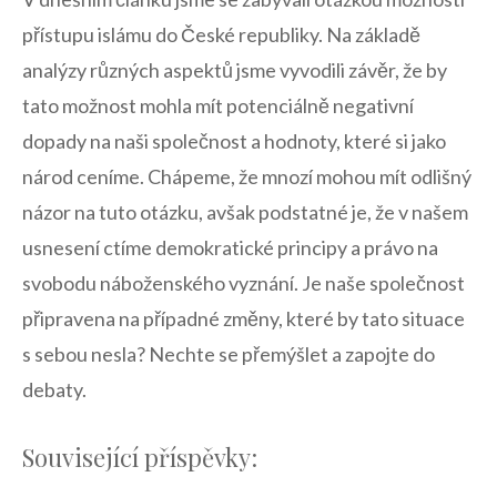
přístupu islámu ⁣do‍ České ⁣republiky. Na​ základě
analýzy různých aspektů jsme vyvodili závěr, že by
tato možnost mohla mít ⁤potenciálně ‌negativní
dopady na naši společnost a ⁤hodnoty,⁤ které​ si jako
⁤národ ceníme. Chápeme, že mnozí mohou mít⁢ odlišný
názor na tuto otázku, avšak ⁢podstatné je, že v ⁢našem
usnesení ctíme demokratické principy ‌a právo na ​
svobodu náboženského ⁣vyznání.⁤ Je ‍naše společnost
připravena na případné⁢ změny, které by⁤ tato situace
s sebou nesla? Nechte se přemýšlet a ‌zapojte do
⁢debaty.
Související příspěvky: