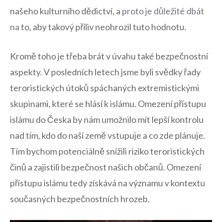
našeho kulturního dědictví, a
proto je důležité dbát
na
to, aby takový ​příliv neohrozil tuto‌ hodnotu.
Kromě toho je třeba brát v úvahu také bezpečnostní
aspekty. V posledních letech ‌jsme‌ byli svědky řady
⁤teroristických útoků spáchaných extremistickými
skupinami, které​ se⁤ hlásí⁢ k islámu. Omezení přístupu
islámu do Česka by nám umožnilo ⁤mít ⁤lepší kontrolu
nad tím, kdo do naší‌ země vstupuje a co zde plánuje.⁣
Tím bychom potenciálně snížili riziko ⁤teroristických
činů a zajistili bezpečnost našich občanů. Omezení
přístupu islámu ⁤tedy získává ‍na významu v ⁤kontextu
současných bezpečnostních hrozeb.