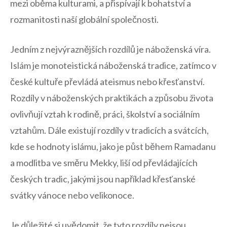
mezi oběma kulturami, a přispívají k bohatství a
rozmanitosti naší globální společnosti.
Jedním z nejvýraznějších rozdílů je náboženská víra.
Islám je monoteistická náboženská tradice, zatímco ‍v
​české kultuře převládá ateismus ‌nebo ⁤křesťanství.
Rozdíly v náboženských praktikách a způsobu života
ovlivňují vztah k rodině,⁣ práci, ⁢školství ⁤a sociálním
vztahům. Dále existují rozdíly‌ v tradicích a svátcích,
kde se hodnoty islámu,​ jako ⁣je ⁢půst během Ramadanu
⁤a modlitba ‍ve směru Mekky, liší‌ od převládajících ​
českých tradic, jakými jsou například křesťanské
svátky vánoce nebo⁣ velikonoce.
Je důležité si uvědomit, ⁢že tyto rozdíly nejsou