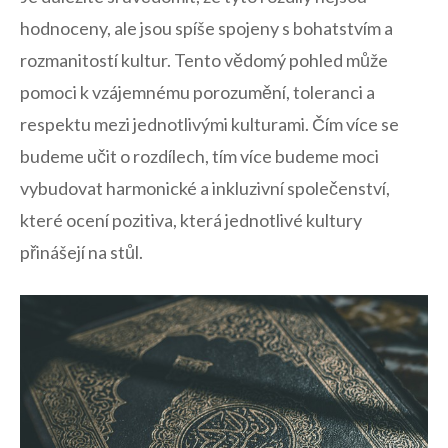
hodnoceny, ale jsou spíše⁤ spojeny s bohatstvím a
rozmanitostí kultur. Tento vědomý pohled může
pomoci k vzájemnému ‌porozumění, toleranci a
respektu mezi⁤ jednotlivými ⁢kulturami. Čím více se
budeme učit‍ o rozdílech, tím více budeme moci
vybudovat harmonické a ‍inkluzivní společenství,
které ocení⁤ pozitiva, ⁢která jednotlivé ​kultury
přinášejí ‌na stůl.