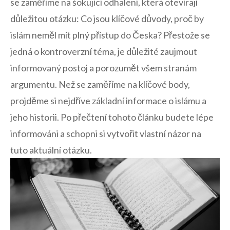
se zaměříme na šokující odhalení, která otevírají
důležitou‌ otázku: Co⁣ jsou klíčové důvody,⁢ proč⁢ by
islám neměl mít ‌plný přístup do Česka? Přestože se
jedná⁢ o​ kontroverzní téma, je důležité zaujmout
informovaný postoj​ a porozumět všem stranám
⁢argumentu. Než se zaměříme na klíčové body,
projděme ⁣si nejdříve základní informace ⁣o islámu‌ a
jeho historii.‌ Po přečtení ​tohoto‌ článku budete lépe
‌informováni a schopni si vytvořit vlastní názor na
tuto aktuální ‍otázku.