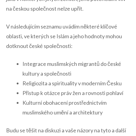
⁢na českou společnost nelze upřít.
V ⁤následujícím seznamu uvádím některé klíčové
oblasti, ve kterých se Islám⁢ a jeho hodnoty mohou
dotknout české⁣ společnosti:
Integrace‌ muslimských ‍migrantů do ⁣české
kultury a společnosti
Religiozita a spirituality⁢ v moderním Česku
Přístup k otázce práv žen a rovnosti pohlaví
Kulturní obohacení prostřednictvím
muslimského ​umění a architektury
Budu se​ těšit na diskuzi a vaše názory ‌na tyto a⁢ další