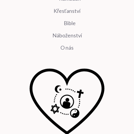
Křesťanství
Bible
Náboženství
O nás