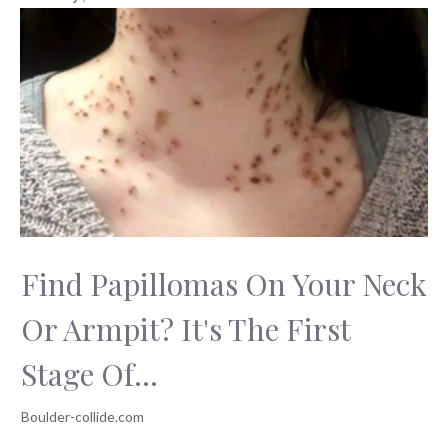
vyznává islám!
Zaručeně
kontroverzní kniha
odhaluje šokující
pravdu!
Find Papillomas On Your Neck
Or Armpit? It's The First
Stage Of...