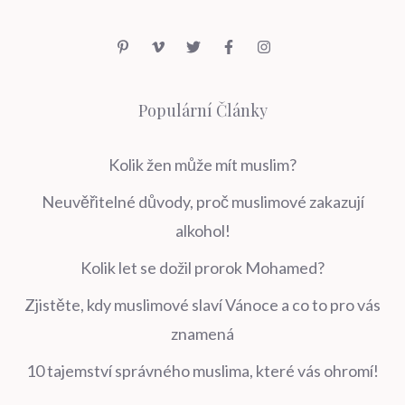
Populární Články
Kolik žen může mít muslim?
Neuvěřitelné důvody, proč muslimové zakazují
alkohol!
Kolik let se dožil prorok Mohamed?
Zjistěte, kdy muslimové slaví Vánoce a co to pro vás
znamená
10 tajemství správného muslima, které vás ohromí!