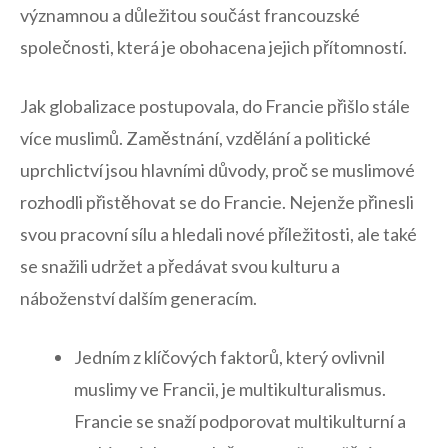
významnou a důležitou součást francouzské
společnosti, která ​je obohacena jejich přítomností.
Jak ⁣globalizace postupovala, do ⁢Francie přišlo stále
více muslimů. Zaměstnání, vzdělání a politické
uprchlictví ⁢jsou hlavními důvody,⁤ proč se muslimové
rozhodli přistěhovat se⁣ do Francie.⁤ Nejenže‍ přinesli
svou pracovní sílu a hledali ‍nové příležitosti, ale⁣ také
se snažili udržet a předávat svou kulturu⁣ a
náboženství‌ dalším generacím.
Jedním z‌ klíčových faktorů, který ovlivnil
muslimy ​ve Francii,⁣ je multikulturalismus.
⁣Francie ⁣se snaží podporovat multikulturní a