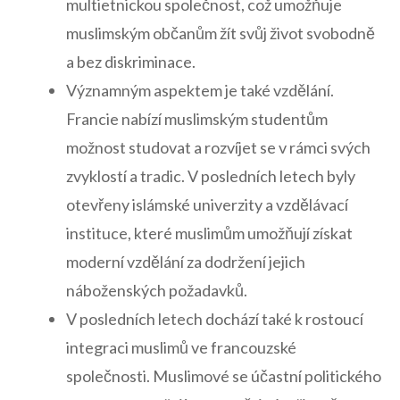
multietnickou ‍společnost, což‌ umožňuje
muslimským občanům žít svůj život svobodně
a bez diskriminace.
Významným aspektem je také vzdělání.
‍Francie nabízí muslimským studentům
možnost⁢ studovat a ⁣rozvíjet se ‌v rámci svých
zvyklostí a tradic. ‍V​ posledních letech byly
otevřeny islámské univerzity a vzdělávací
⁤instituce, které muslimům umožňují získat
moderní vzdělání⁤ za dodržení ⁤jejich
náboženských požadavků.
V posledních letech ​dochází také k​ rostoucí
integraci muslimů ve francouzské
společnosti. Muslimové se účastní politického