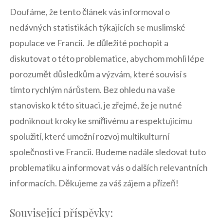
Doufáme, že tento článek vás informoval o
nedávných statistikách týkajících se⁣ muslimské
populace ve Francii. Je⁤ důležité pochopit a
diskutovat o této problematice, abychom mohli lépe
porozumět​ důsledkům​ a ⁢výzvám, které souvisí s
tímto rychlým nárůstem. ⁤Bez ohledu na vaše
stanovisko k této ⁤situaci, je zřejmé, že je nutné
podniknout kroky ke ⁤smířlivému a‌ respektujícímu
spolužití, které umožní rozvoj multikulturní
společnosti ve Francii. Budeme nadále sledovat tuto
problematiku​ a informovat vás o dalších relevantních
informacích. ⁢Děkujeme‍ za váš zájem ‌a přízeň!
Související příspěvky: