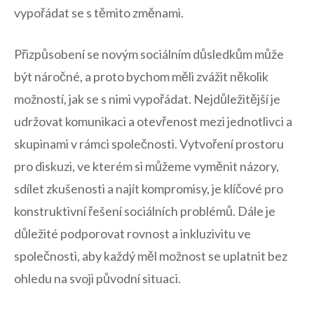
vypořádat se s‌ těmito ⁣změnami.
Přizpůsobení se novým sociálním důsledkům může
být náročné, a proto bychom měli zvážit několik
možností, jak se s nimi vypořádat. Nejdůležitější⁢ je
udržovat komunikaci a otevřenost​ mezi jednotlivci‍ a
skupinami v rámci společnosti. Vytvoření prostoru
pro diskuzi, ve kterém si můžeme vyměnit názory,
sdílet zkušenosti ​a najít kompromisy, je klíčové pro
konstruktivní ⁣řešení ‍sociálních problémů. Dále‌ je
důležité podporovat rovnost a inkluzivitu ve
společnosti, aby každý měl možnost ⁤se ⁢uplatnit‍ bez
ohledu na⁢ svoji původní situaci.