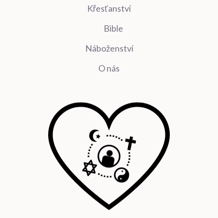
Křesťanství
Bible
Náboženství
O nás