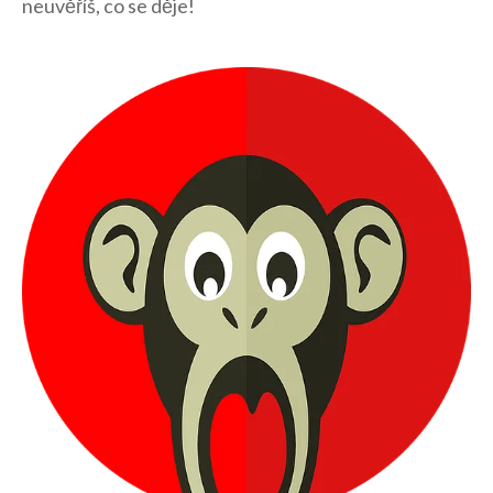
neuvěříš, co se děje!