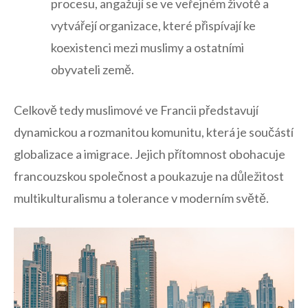
procesu,​ angažují se ve veřejném životě a
vytvářejí ⁤organizace, které ⁤přispívají ke ​
koexistenci mezi muslimy a ostatními
obyvateli země.
Celkově tedy muslimové ve ⁣Francii představují
dynamickou a rozmanitou komunitu, která je součástí
⁣globalizace a imigrace. Jejich​ přítomnost obohacuje
francouzskou společnost a ⁤poukazuje na důležitost
multikulturalismu a tolerance v moderním světě.