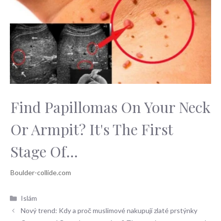
Find Papillomas On Your Neck
Or Armpit? It's The First
Stage Of...
Rubriky
Islám
Nový trend: Kdy a proč muslimové nakupují zlaté prstýnky