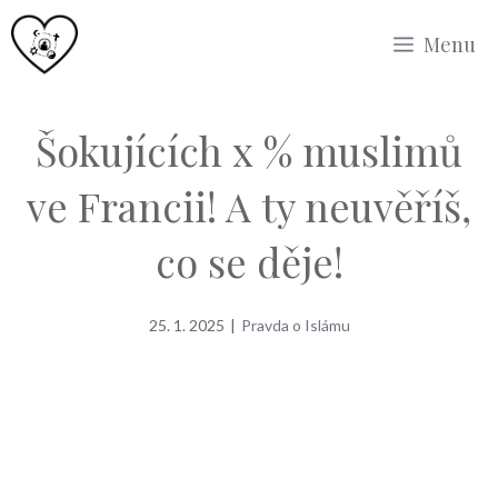
Přeskočit
Menu
na
obsah
Šokujících x % muslimů
ve Francii! A ty neuvěříš,
co se děje!
25. 1. 2025
|
Pravda o Islámu