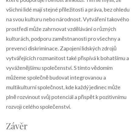
všichni‍ lidé mají stejné příležitosti ‌a práva,‍ bez ohledu‌
na svou‌ kulturu‍ nebo ‌národnost. Vytváření ​takového
prostředí může zahrnovat vzdělávání o různých
kulturách, podporu zaměstnanosti pro všechny a
⁣prevenci diskriminace.⁣ Zapojení lidských zdrojů
vytvářejících rozmanitost také přispívá​ k bohatšímu a
vyváženějšímu ⁢společenství. S⁣ tímto vědomím
⁤můžeme společně‍ budovat integrovanou a
multikulturní společnost, kde každý jedinec ⁣může
plně ‌rozvinout svůj potenciál a přispět k pozitivnímu
⁢rozvoji ‍celého společenství.
Závěr