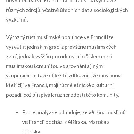
obyvatelstva ve Francii. Tato statistika vychází z
různých zdrojů, včetně úředních dat a sociologických‌
výzkumů.
Výrazný růst muslimské populace‌ ve Francii⁣ lze
vysvětlit jednak migrací z⁤ převážně muslimských ​
zemí, jednak vyšším porodnostním číslem mezi ​
muslimskou komunitou ve srovnání s jinými
skupinami. Je také důležité zdůraznit, že⁣ muslimové,
kteří žijí ve‌ Francii, mají různé etnické a kulturní
pozadí,⁢ což ⁢přispívá k různorodosti této ⁣komunity.
Podle analýz se odhaduje, že ⁣většina muslimů
ve Francii ​pochází z ​Alžírska, Maroka ⁣a
Tuniska.