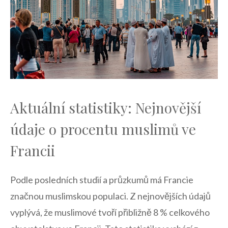
Aktuální statistiky: Nejnovější
údaje ‍o procentu ​muslimů ve
Francii
Podle posledních⁣ studií a průzkumů má ​Francie⁤
značnou ​muslimskou populaci. Z nejnovějších údajů
vyplývá, že muslimové tvoří přibližně 8 % celkového