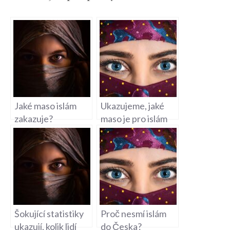
Jaké maso islám
Ukazujeme, jaké
zakazuje?
maso je pro islám
zakázané!
Šokující statistiky
Proč nesmí islám
ukazují, kolik lidí
do Česka?