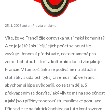
25. 1. 2025
autor:
Pravda o Islámu
⁣Víte, že ⁢ve‍ Francii žije obrovská muslimská⁣ komunita?
A ‍co je ještě šokujícíji, jejich počet se ⁤neustále
zvyšuje. Jenom⁤ si ‌představte, co to znamená pro
⁣zemi s⁣ bohatou historií‌ a kulturním dědictvím jako je
Francie. V
tomto článku se⁤ podíváme na aktuální
statistiky
a⁣ události​ týkající se ‍muslimů ve Francii,
‌abychom​ si lépe uvědomili, co se tam děje. S
‌překvapením se dozvíte, jaký vliv​ to má na společnost
a jaké‍ jsou příčiny tohoto⁢ růstu muslimské populace.
Připravte se ‌na faktický pohled na tuto kontroverzní