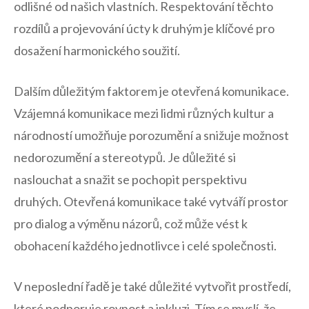
⁢odlišné ⁤od našich vlastních. Respektování těchto
rozdílů a projevování⁣ úcty k druhým je klíčové pro
dosažení harmonického soužití.
Dalším⁣ důležitým faktorem je otevřená komunikace.
Vzájemná komunikace⁣ mezi lidmi různých kultur a⁤
národností umožňuje ​porozumění a snižuje možnost
nedorozumění a ⁣stereotypů. Je důležité si
naslouchat a snažit se pochopit perspektivu
druhých. ⁢Otevřená komunikace⁢ také vytváří prostor
pro dialog​ a výměnu názorů, což může ⁢vést k
obohacení každého jednotlivce i celé společnosti.
V​ neposlední řadě je také důležité vytvořit prostředí,
které podporuje rovnost a inkluzi. Tím‍ se myslí, že