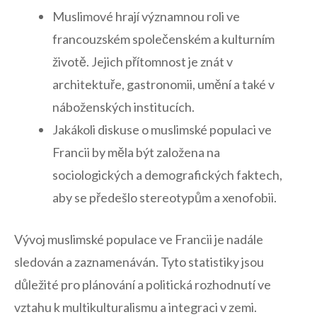
Muslimové hrají významnou roli ve⁣
francouzském společenském a kulturním
⁣životě. Jejich přítomnost je ‍znát v
architektuře, gastronomii, umění a také v
náboženských institucích.
Jakákoli diskuse o muslimské populaci ve
Francii by ⁢měla být založena na
sociologických a demografických faktech,
aby se‌ předešlo stereotypům a xenofobii.
Vývoj​ muslimské⁢ populace ve Francii je nadále
sledován a zaznamenáván. Tyto statistiky jsou
důležité ‌pro plánování a ‌politická rozhodnutí ve
vztahu k multikulturalismu ⁢a integraci v zemi.