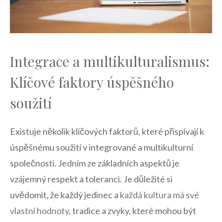
Integrace a ​multikulturalismus:
Klíčové faktory úspěšného
soužití
Existuje několik klíčových faktorů, které přispívají k
úspěšnému soužití‍ v integrované a‍ multikulturní
společnosti.⁢ Jedním ze základních aspektů je
⁢vzájemný respekt a‌ toleranci. ‍Je důležité si
uvědomit,‍ že⁤ každý jedinec a
každá kultura má své
‍vlastní hodnoty
, tradice a zvyky, které⁣ mohou být