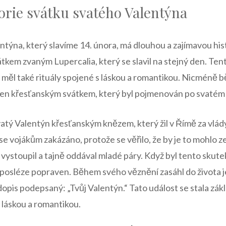
orie ⁤svátku ‌svatého Valentýna
týna, který slavíme 14. ‍února, má ⁢dlouhou a zajímavou hist
tkem zvaným ‌Lupercalia, který se slavil⁣ na stejný den. Te
 měl ​také rituály spojené s láskou a romantikou. Nicméně bě
en křesťanským svátkem, který byl pojmenován po svatém
vatý Valentýn křesťanským‍ knězem, ‌který žil‍ v Římě za vlády 
e vojákům zakázáno, protože se věřilo, že by je to mohlo zesl
vystoupil a tajně oddával mladé ⁤páry. Když byl tento skutek
osléze popraven. Během svého věznění zasáhl⁤ do ⁢života ⁣j
pis podepsaný: „Tvůj⁤ Valentýn.“⁤ Tato událost se stala zá
 láskou a romantikou.