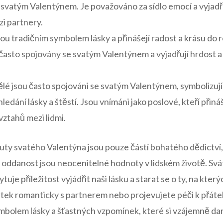
 svatým Valentýnem. Je považováno ​za sídlo emocí a⁤ vyjadř
i partnery.
ou tradičním symbolem lásky ⁤a‌ přinášejí radost​ a krásu do
 často spojovány se svatým Valentýnem a vyjadřují hrdost a v
lé ⁢jsou ‍často spojováni se svatým Valentýnem, symbolizuj
ledání lásky a štěstí. Jsou vnímáni jako poslové, kteří přináše
 vztahů mezi lidmi.
buty svatého Valentýna jsou pouze⁢ částí bohatého​ dědictví,
 a oddanost jsou neocenitelné ‌hodnoty v lidském⁣ životě. Sv
je příležitost vyjádřit naši lásku a starat⁢ se o ty, na⁣ který
tek romanticky ​s partnerem nebo projevujete péči k přáte
ymbolem lásky⁢ a šťastných⁤ vzpomínek, ​které si vzájemně ‌d