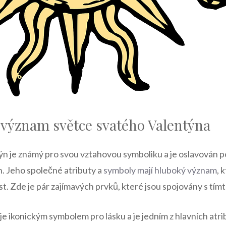
 význam světce svatého Valentýna
n⁤ je známý pro svou vztahovou symboliku a je oslavován ‌p
​ Jeho ⁢společné atributy a
symboly mají hluboký⁢ význam
, 
t. Zde je pár zajímavých prvků, které jsou spojovány s tím
je ikonickým symbolem pro lásku a je jedním z hlavních atrib