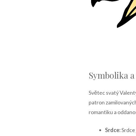
Symbolika a
Světec svatý Valentý
patron zamilovaných.
romantiku a oddanos
Srdce:
Srdce 