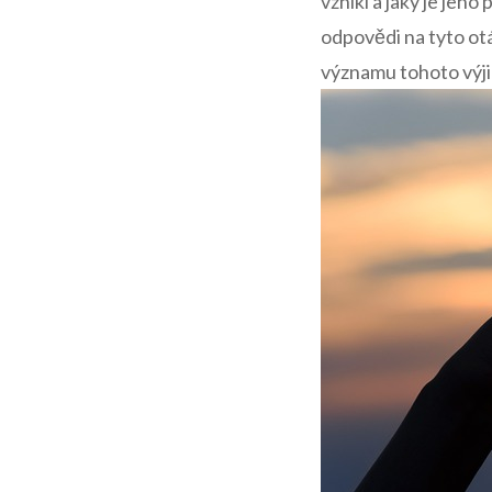
‍vznikl a jaký je jeh
odpovědi na tyto otáz
významu tohoto výjime