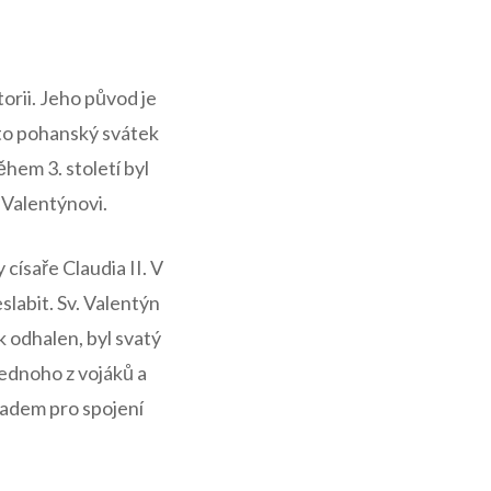
orii. Jeho původ je‌
nto pohanský svátek
hem 3.‍ století byl
 Valentýnovi.
císaře⁢ Claudia II. V
abit. ​Sv. ⁢Valentýn
​ odhalen, byl svatý
ednoho z⁢ vojáků a
kladem pro spojení