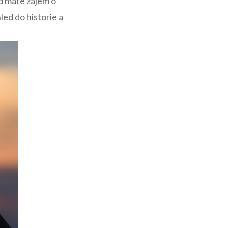
 ‌máte​ zájem​ o
led do historie a