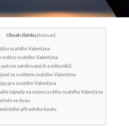
Obsah článku
[
Schovat
]
vátku ‌svatého Valentýna
 světce svatého Valentýna
o patron zamilovaných a milovníků
jené‌ se svátkem ⁣svatého Valentýna
tipy pro⁣ svatého Valentýna
ální nápady na oslavu svátku svatého ‍Valentýna
večeře ve dvou
mantického přírodního koutu