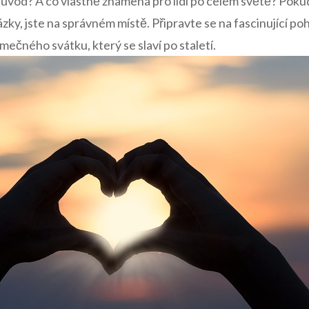
o původ? A co vlastně znamená pro lidi‌ po celém světě?⁤ Pokud
ky, jste na​ správném místě. Připravte se na fascinující‌ poh
čného svátku, ​který ‌se slaví⁢ po staletí.