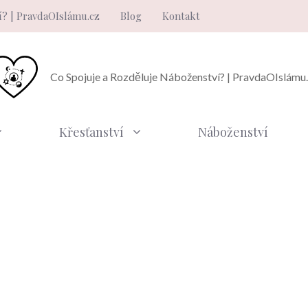
í? | PravdaOIslámu.cz
Blog
Kontakt
Co Spojuje a Rozděluje Náboženství? | PravdaOIslámu
Křesťanství
Náboženství