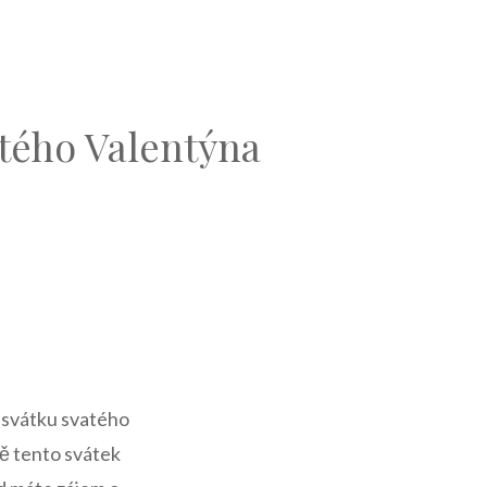
atého Valentýna
a
– svátku svatého
tně tento svátek