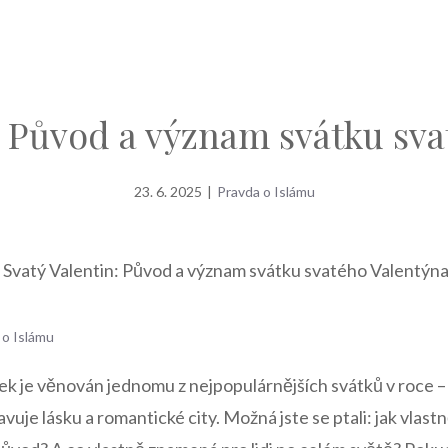
: Původ a význam svátku sv
23. 6. 2025
|
Pravda o Islámu
»
Svatý Valentin: Původ a význam svátku svatého Valentýn
 o Islámu
ek ⁤je věnován jednomu z nejpopulárnějších svátků v roce 
vuje ‍lásku a romantické​ city. Možná jste se ptali: jak vlas