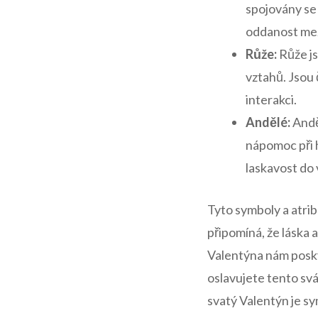
spojovány‌ se
oddanost mez
Růže:
Růže js
vztahů. Jsou‌
interakci.
Andělé:
Andě
nápomoc při ⁣h
laskavost⁣ do⁤
Tyto⁤ symboly a atri
připomíná, ​že láska
Valentýna nám poskytu
oslavujete tento svá
svatý Valentýn‌ je s