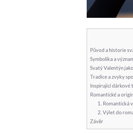
Původ a historie ⁤s
Symbolika a význam
Svatý Valentýn jak
Tradice a zvyky spo
Inspirující dárkové 
Romantické a origin
1. Romantická 
2. Výlet do ‌ro
Závěr