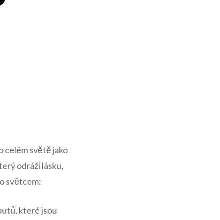
o celém světě jako
který odráží lásku,
to světcem:
utů, ‍které jsou