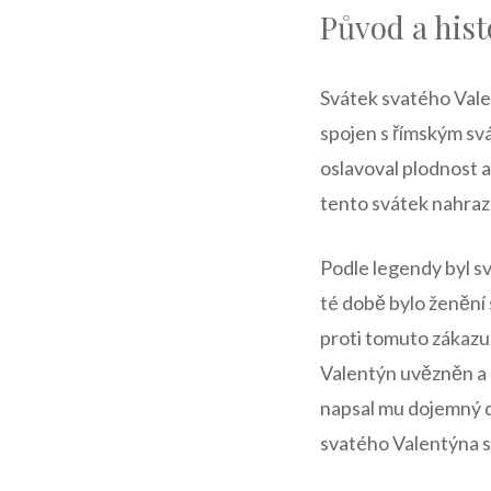
Původ a hist
Svátek svatého Valen
spojen s římským svá
oslavoval plodnost a
tento svátek nahraz
Podle‌ legendy ‌byl s
té době bylo ženění s
proti tomuto zákazu 
Valentýn uvězněn a p
napsal mu dojemný do
svatého Valentýna s