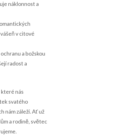
uje náklonnost‍ a
 romantických
ášeň⁤ v⁣ citové
í ochranu a božskou
jí radost ⁣a⁣
 ⁢které nás
átek svatého
ch nám záleží. Ať už
lům a rodině, světec
arujeme.