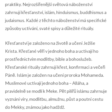
praktiky. ​Nejrozšířenější světová náboženství
zahrnují křesťanství, islám, hinduismus,⁢ buddhismus a
judaismus. Každé z těchto náboženství má​ specifické
způsoby uctívání, svaté ⁢spisy a ‍důležité rituály.
Křesťanství je založeno na životě ‌a učení Ježíše
Krista. Křesťané věří v jednoho boha a ​uctívají ⁢ho
prostřednictvím modlitby,⁢ bible a⁤ bohoslužeb.​
Křesťanské​ rituály zahrnují křest, konfirmaci a⁤ večeři
Páně. Islám ⁣je založen na učení proroka Mohameda.
Muslimové uctívají jednoho ⁤boha – ‍Alláha, ‌a‌
pravidelně se modlí⁤ k Meke. Pět pilířů islámu‍ zahrnuje
vyznání víry, modlitbu, almužnu, půst a poutní cestu
do Mekky,‌ známou jako hadždž.