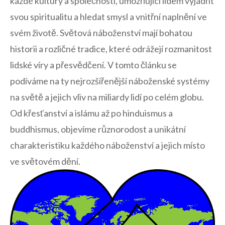
⁣každé kultury ‌a společnosti, umožňující ‌lidem ​vyjádřit
svou spiritualitu a hledat smysl a vnitřní naplnění ve‍
svém životě. Světová náboženství⁤ mají bohatou
‌historii a rozličné tradice, které odrážejí rozmanitost
⁢lidské víry ​a přesvědčení. V‌ tomto článku se
podíváme na ty nejrozšířenější náboženské systémy
na světě a jejich​ vliv‌ na miliardy‍ lidí ‌po celém globu.
Od ⁣křesťanství a islámu až po hinduismus a⁣
buddhismus, objevíme různorodost a unikátní
charakteristiku každého náboženství a ​jejich místo‌
ve světovém dění.