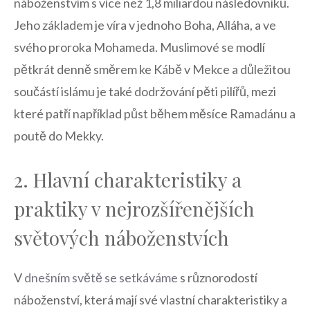
náboženstvím s více než 1,8 miliardou následovníků.
Jeho základem je víra v ⁣jednoho Boha, Alláha,⁢ a ve
svého proroka Mohameda. ⁤Muslimové se modlí
pětkrát ⁢denně směrem ke Kábě v Mekce a důležitou
součástí islámu je také dodržování pěti pilířů, mezi
které patří například půst během měsíce Ramadánu ‌a
poutě do Mekky.
2. Hlavní charakteristiky a‍
praktiky v nejrozšířenějších⁢
světových‌ náboženstvích
V
dnešním ⁢světě se setkáváme
s různorodostí⁢
náboženství, která mají své‍ vlastní ⁣charakteristiky a