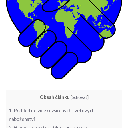
Obsah článku
[
Schovat
]
1. Přehled nejvíce rozšířených světových
náboženství
2. Hlavní charakteristiky a‍ praktiky v