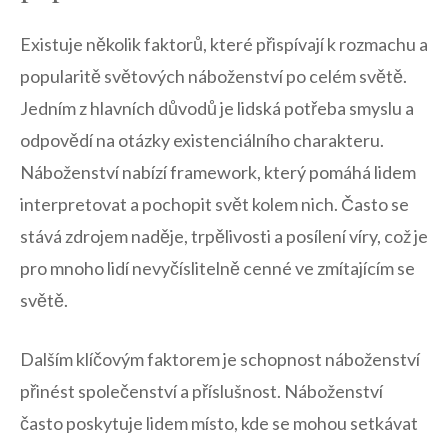
Existuje několik faktorů, které přispívají k rozmachu a
popularitě světových náboženství po celém světě.
Jedním z hlavních důvodů je lidská potřeba smyslu‍ a⁢
odpovědí na ⁣otázky existenciálního charakteru.
Náboženství nabízí framework, který pomáhá lidem⁢
interpretovat a ⁣pochopit svět‌ kolem nich. Často se⁢
stává ⁢zdrojem naděje, trpělivosti a ⁤posílení víry, ⁤což je
pro mnoho lidí ⁣nevyčíslitelně cenné‌ ve zmítajícím se
světě.
Dalším klíčovým faktorem je schopnost náboženství
přinést společenství a příslušnost. Náboženství
často poskytuje ⁣lidem místo, ​kde se mohou setkávat