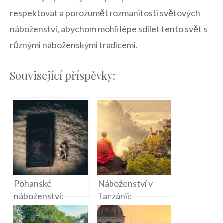
respektovat a ​porozumět rozmanitosti světových
náboženství, abychom mohli lépe sdílet tento svět s
různými náboženskými tradicemi.
Související příspěvky:
Pohanské
Náboženství v
náboženství:
Tanzánii:
Zkoumání starých
Rozmanitost víry v
bohů
Africe