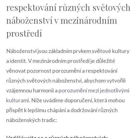
respektování různých světových⁢
náboženství ‍v ⁣mezinárodním
prostředí
Náboženství jsou základním prvkem světové kultury
⁣a⁣ identit. V mezinárodním ⁢prostředí je důležité⁢
věnovat⁣ pozornost⁢ porozumění a respektování
různých světových náboženství, abychom vytvořili
vzájemnou harmonii a
porozumění⁤ mezi jednotlivými
kulturami
. Níže‌ uvádíme doporučení, která mohou​
přispět k lepšímu chápání a dodržování různých
⁢náboženských tradic:
Vzdělávejte se o různých náboženstvích: