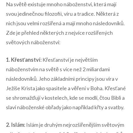
Na světě existuje⁤ mnoho náboženství, která mají
svou ⁤jedinečnou filozofii, víru a tradice. Některá z
nich jsou velmi rozšířená a mají mnoho‍ následovníků.
Zde ‍je ‍přehled některých z nejvíce rozšířených
světových náboženství:
1. Křesťanství:
Křesťanství je největším
náboženstvím ‍na světě s ⁤více⁣ než 2 miliardami
následovníků. Jeho základními principy jsou ‍víra v
Ježíše Krista jako spasitele a věření v⁤ Boha. Křesťané
se shromažďují v​ kostelech, kde se modlí, čtou ⁤Bibli a
slaví⁢ náboženské‌ obřady jako například⁢ křty​ a⁣ svatby.
2. ​Islám:
Islám je druhým nejrozšířenějším světovým