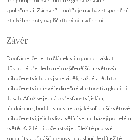
podporuje mírové soužití v globalizované
společnosti. Zároveň umožňuje nacházet společné
etické hodnoty napříč různými tradicemi.
Závěr
Doufáme,​ že tento ‍článek vám⁢ pomohl získat
důkladný přehled o ⁣nejrozšířenějších​ světových
náboženstvích. ⁢Jak jsme‌ viděli, každé ​z těchto⁣
náboženství ​má‍ své ⁣jedinečné vlastnosti a globální
dosah. Ať už se ​jedná o křesťanství, ​islám,
hinduismus, ⁢buddhismus nebo jakékoli další světové
⁣náboženství, jejich vliv a věřící⁣ se nacházejí po celém
světě.‌ Každé náboženství ⁣je důležité pro své
komunity a přináší jim smysl a poslání. Je důležité