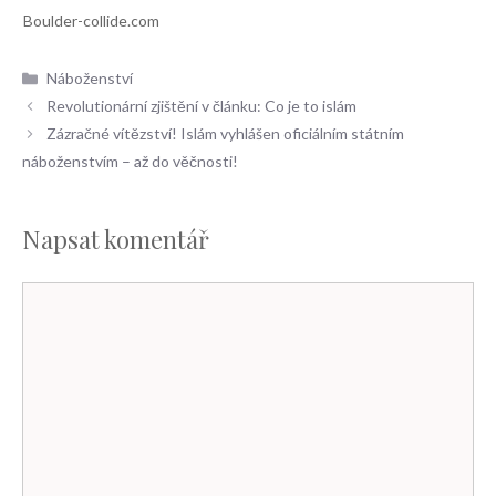
Rubriky
Náboženství
Revolutionární zjištění v článku: Co je to islám
Zázračné vítězství! Islám vyhlášen oficiálním státním
náboženstvím – až do věčnosti!
Napsat komentář
Komentář