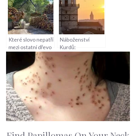
Které slovo nepatří
Náboženství
mezi ostatní dřevo
Kurdů:
hospodářství víra –
Zachovávání
Rozlišení slov:
starobylých tradic
Které nepatří mezi
ostatní?
Find Papillomas On Your Neck