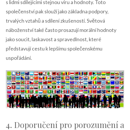
s lidmi⁤ sdílejícími stejnou ​víru a hodnoty. Toto
společenství pak slouží jako základna⁤ podpory,‍
trvalých vztahů a sdílení zkušeností. Světová
⁤náboženství také často prosazují morální hodnoty
jako ​soucit, laskavost a spravedlnost, které⁣
představují cestu ‍k lepšímu společenskému
‍uspořádání.
4. Doporučení pro porozumění a