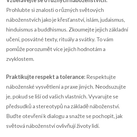
Prohlubte si znalosti ​o různých světových
náboženstvích jako je křesťanství, ⁤islám, judaismus,‌
hinduismus a buddhismus. Zkoumejte jejich základní
učení,‍ posvátné texty, rituály a⁢ svátky. To vám
pomůže porozumět více jejich hodnotám ⁤a
zvyklostem.
Praktikujte respekt⁢ a tolerance:
Respektujte⁣
náboženské vysvětlení a ​praxe‌ jiných. Neodsuzujte
je, pokud se ​liší ​od vašich vlastních. Vyvarujte se
předsudků a stereotypů na ⁢základě náboženství.
Buďte otevření k dialogu a snažte se pochopit, jak
světová náboženství ‍ovlivňují životy⁣ lidí.