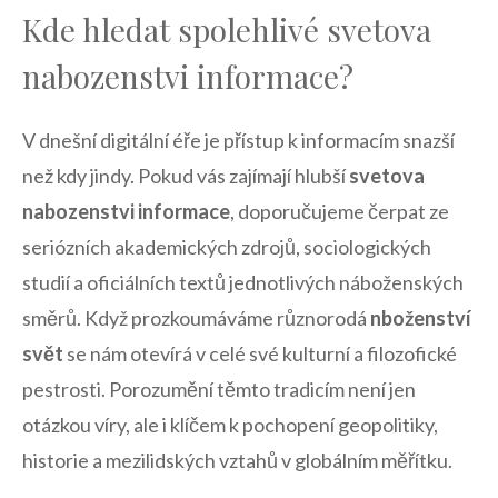
Kde hledat spolehlivé svetova
nabozenstvi informace?
V dnešní digitální éře je přístup k informacím snazší
než kdy jindy. Pokud vás zajímají hlubší
svetova
nabozenstvi informace
, doporučujeme čerpat ze
seriózních akademických zdrojů, sociologických
studií a oficiálních textů jednotlivých náboženských
směrů. Když prozkoumáváme různorodá
nboženství
svět
se nám otevírá v celé své kulturní a filozofické
pestrosti. Porozumění těmto tradicím není jen
otázkou víry, ale i klíčem k pochopení geopolitiky,
historie a mezilidských vztahů v globálním měřítku.