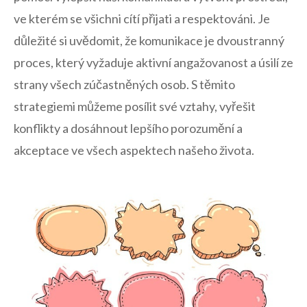
ve ​kterém se všichni ‍cítí přijati a ‍respektováni. Je
důležité si uvědomit, že komunikace je dvoustranný
proces, který vyžaduje aktivní angažovanost a úsilí ze⁢
strany všech zúčastněných osob. S těmito
strategiemi můžeme‌ posílit ‍své ‍vztahy, vyřešit
konflikty⁢ a ‍dosáhnout lepšího porozumění a
akceptace ve všech aspektech‌ našeho života.