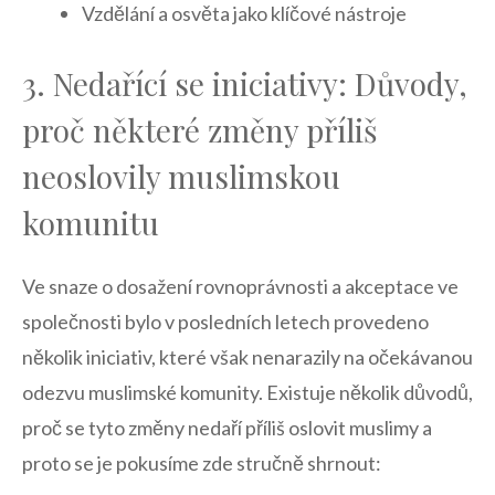
Vzdělání ​a osvěta jako klíčové ​nástroje
3. ‍Nedařící se iniciativy: Důvody,
proč některé změny příliš
neoslovily muslimskou
komunitu
Ve ​snaze o dosažení rovnoprávnosti a akceptace ve⁣
společnosti bylo ‌v posledních letech provedeno
několik iniciativ, které však nenarazily na očekávanou
odezvu‍ muslimské komunity. ‍Existuje několik důvodů,
proč se⁢ tyto změny nedaří příliš ‍oslovit muslimy a
proto se je pokusíme zde stručně​ shrnout: