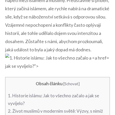
napětí mezi islámem a muslimy. Představme si​ příběh,
který začíná islámem, ale rychle nabírá ​na dramatické
síle,​ když⁤ se ​náboženství ⁢setkává s odporovou silou.
Vzájemné nepochopení a konflikty často oplývají
⁣historií, ale ‌tohle udělalo dojem svou intenzitou a
dosahem.​ Zůstaňte s námi, abychom prozkoumali,
jaká událost to byla a jaký dopad má dodnes.
jak se vyvíjelo?“>
Obsah článku
[
Schovat
]
1. Historie islámu:​ Jak to všechno ⁤začalo a jak‍ se
vyvíjelo?
2. Život muslimů‍ v moderním světě: Výzvy,‍ s nimiž