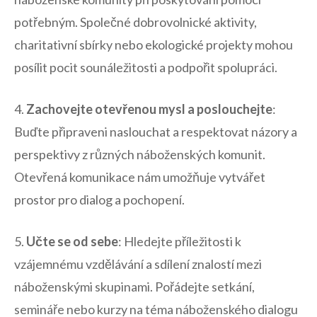
‌potřebným. Společné dobrovolnické aktivity,
⁤charitativní ​sbírky nebo ekologické⁢ projekty mohou
posílit ​pocit⁣ sounáležitosti a podpořit spolupráci.
4.​
Zachovejte otevřenou mysl a ⁤poslouchejte
:
⁢Buďte připraveni ⁤naslouchat a respektovat názory a
perspektivy z různých náboženských​ komunit.
Otevřená komunikace nám ⁢umožňuje ⁣vytvářet
prostor‌ pro dialog a pochopení.
5.
Učte se‌ od sebe
: Hledejte příležitosti k
vzájemnému vzdělávání a sdílení ‍znalostí mezi⁤
náboženskými ​skupinami.⁢ Pořádejte‍ setkání,⁤
semináře nebo kurzy na ⁤téma náboženského dialogu