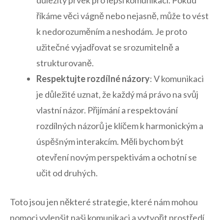
říkáme věci ​vágně nebo nejasně, může​ to vést
k nedorozuměním a ​neshodám. Je ⁤proto
užitečné ⁣vyjadřovat ‌se‍ srozumitelně​ a
strukturovaně.
Respektujte rozdílné názory
:‍ V⁤ komunikaci
je důležité uznat, že každý má právo na svůj
vlastní názor. Přijímání ⁤a respektování
rozdílných názorů je klíčem k harmonickým a‌
úspěšným‌ interakcím.⁢ Měli bychom být ​
otevření novým perspektivám ⁢a ochotní se
učit od druhých.
Toto jsou jen‍ některé strategie, které ⁤nám⁤ mohou
pomoci vylepšit naši komunikaci a vytvořit ⁢prostředí,