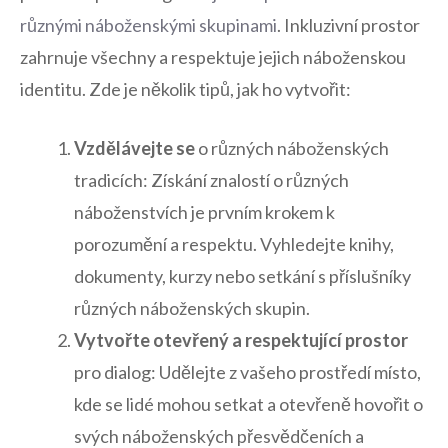
různými‌ náboženskými skupinami
. Inkluzivní prostor
‌zahrnuje‍ všechny a ⁤respektuje ⁤jejich​ náboženskou
identitu. Zde je několik tipů, jak ho vytvořit:
Vzdělávejte⁤ se
o různých náboženských
tradicích: ‍Získání ⁤znalostí ‌o ‌různých
náboženstvích⁣ je prvním krokem k
porozumění a ⁤respektu. Vyhledejte knihy,
dokumenty, ⁢kurzy nebo setkání ‍s příslušníky
různých‌ náboženských skupin.
Vytvořte otevřený a respektující⁢ prostor
pro ‌dialog: Udělejte z ​vašeho prostředí místo,
kde se‌ lidé mohou​ setkat a otevřeně hovořit o
svých ⁤náboženských ‍přesvědčeních a​