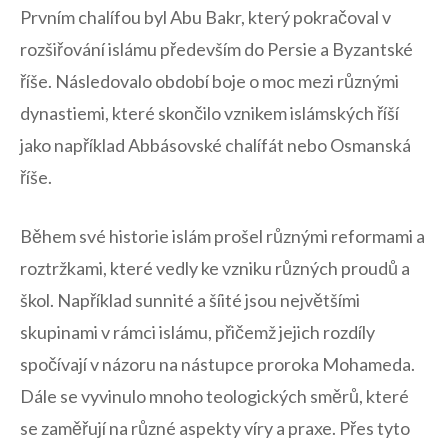
Prvním chalífou byl Abu Bakr, který pokračoval v
rozšiřování⁣ islámu především do Persie a Byzantské
říše. Následovalo období boje ⁤o ⁤moc mezi různými
dynastiemi,‍ které skončilo vznikem islámských říší
jako například ⁢Abbásovské chalífát⁣ nebo Osmanská
říše.
Během své historie islám ⁣prošel různými reformami‍ a
⁢roztržkami,​ které ‍vedly ke vzniku různých proudů a
škol.⁤ Například sunnité a šíité jsou největšími
skupinami v rámci⁢ islámu,‍ přičemž jejich rozdíly
spočívají v ⁣názoru ‍na nástupce⁣ proroka​ Mohameda.
Dále se ‍vyvinulo mnoho teologických směrů, které
se zaměřují na různé aspekty víry a praxe. Přes tyto