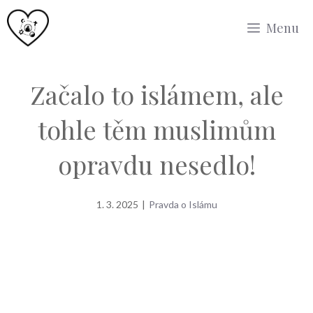
Přeskočit
Menu
na
obsah
Začalo to islámem, ale
tohle těm muslimům
opravdu nesedlo!
1. 3. 2025
|
Pravda o Islámu