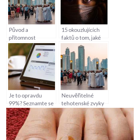
Původ a
15 okouzlujících
přítomnost
faktů o tom, jaké
muslimů v Srbsku a
maso není
Chorvatsku
povoleno v islámu
Je to opravdu
Neuvěřitelné
99%? Seznamte se
tehotenské zvyky
s nejnovějšími
muslimů, o kterých
statistikami!
jste možná ani
neslyšeli!