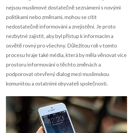
nejsou muslimové dostatečně seznámeni s ​novými
politikami ‍nebo změnami, ​mohou se‌ cítit
nedostatečně informováni a znejistění. Je ⁤proto
nezbytné​ zajistit, aby byl přístup ‍k informacím a
osvětě rovný⁤ pro ‍všechny. Důležitou‌ roli v tomto
⁣procesu⁣ hraje také média, která by měla ​věnovat více
prostoru informování o⁤ těchto změnách a
podporovat otevřený dialog mezi muslimskou
⁣komunitou a ostatními obyvateli ‍společnosti.