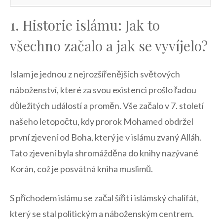
1. Historie islámu:​ Jak to
všechno ⁤začalo a jak‍ se vyvíjelo?
Islam⁤ je jednou z ⁢nejrozšířenějších světových
náboženství, které za svou existenci⁤ prošlo řadou⁣
důležitých⁤ událostí a ⁢proměn. Vše ⁢začalo v 7. století
našeho ⁤letopočtu, kdy prorok Mohamed obdržel
první⁤ zjevení od Boha, který je v islámu zvaný ⁣Alláh.
Tato zjevení byla shromážděna do knihy⁤ nazývané
Korán, což⁣ je posvátná ⁣kniha muslimů.
S‌ příchodem islámu se začal šířit i islámský chalífát,
který se ‌stal‌ politickým a‌ náboženským centrem.