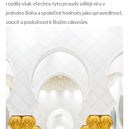
⁢rozdíly však ‌všechny tyto ⁢proudy sdílejí‍ víru v
jednoho Boha ⁤a společné hodnoty jako spravedlnost,
soucit a poslušnost k Božím zákonům.