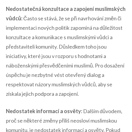
Nedostatečná konzultace a​ zapojení ⁢muslimských
vůdců:
Často se stává, že se při navrhování ⁢změn či
implementaci nových ‍politik zapomíná na důležitost
konzultace a komunikace ‌s muslimskými vůdci a
‍představiteli ‌komunity. Důsledkem toho jsou
iniciativy, které jsou v rozporu ⁤s hodnotami a
náboženskými přesvědčeními muslimů. Pro dosažení
úspěchu je nezbytné vést otevřený​ dialog a
‍respektovat‍ názory muslimských vůdců, aby se
získala jejich podpora‍ a‌ zapojení.
Nedostatek informací a osvěty:
Dalším důvodem, ​
proč se některé změny‌ příliš ⁢neosloví muslimskou
‌komunitu, je nedostatek informací a osvěty. Pokud