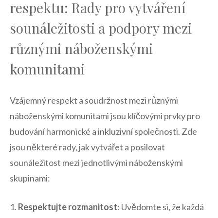
respektu: Rady pro vytváření
sounáležitosti a podpory mezi
různými náboženskými
komunitami
Vzájemný ​respekt a⁣ soudržnost mezi⁤ různými⁢
náboženskými ⁤komunitami jsou klíčovými prvky pro
‍budování harmonické a inkluzivní‍ společnosti. Zde
jsou některé rady,​ jak vytvářet a posilovat
sounáležitost mezi jednotlivými ‍náboženskými⁣
skupinami:
1.​
Respektujte rozmanitost
: Uvědomte si, že každá⁢