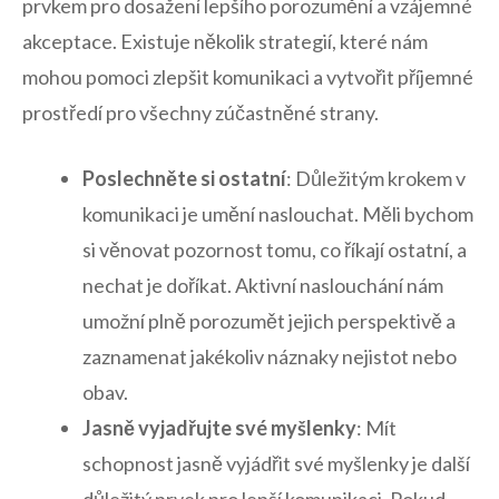
prvkem pro‍ dosažení‍ lepšího ‍porozumění a ⁣vzájemné
akceptace. Existuje několik strategií, které⁢ nám
mohou pomoci zlepšit komunikaci a vytvořit příjemné
prostředí‍ pro všechny zúčastněné strany.
Poslechněte si ostatní
: ⁤Důležitým krokem v
komunikaci je umění naslouchat. Měli bychom
si věnovat⁤ pozornost‍ tomu, co říkají‍ ostatní, ⁤a
nechat je doříkat. Aktivní naslouchání nám
umožní plně porozumět jejich​ perspektivě a
zaznamenat jakékoliv náznaky ⁢nejistot nebo
obav.
Jasně vyjadřujte své myšlenky
: Mít
schopnost jasně vyjádřit své myšlenky je​ další⁤
důležitý prvek pro‌ lepší komunikaci. Pokud