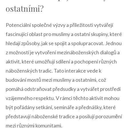
ostatními?
Potenciální společné výzvy a ‍příležitosti vytvářejí
fascinující oblast ​pro⁣ muslimy a ostatní ⁤skupiny, které⁢
hledají⁢ způsoby, jak se spojit a spolupracovat. Jednou
z ​možností je vytvoření mezináboženských dialogů ⁢a
aktivit, které⁣ umožňují sdílení‌ a⁤ pochopení různých
náboženských tradic. Tato interakce vede‍ k
budování ​mostů⁣ mezi ‍muslimy a⁤ ostatními, což
pomáhá odstraňovat ‍předsudky a vytvářet‍ prostředí
vzájemného respektu. V rámci těchto aktivit mohou ​
být pořádány setkání,‍ semináře a ⁢přednášky, které
představují⁤ náboženské tradice a posilují porozumění
mezi různými komunitami.