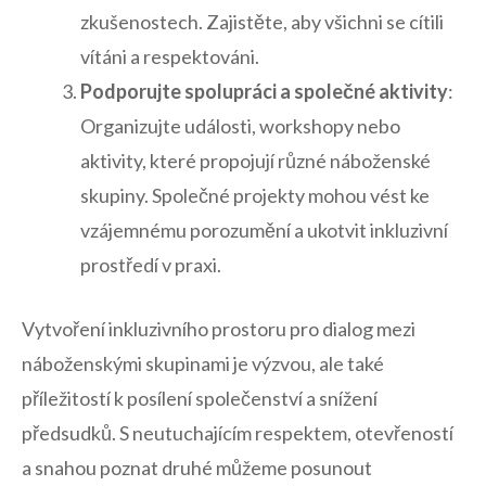
zkušenostech.​ Zajistěte, aby všichni⁣ se cítili
vítáni⁤ a ⁣respektováni.
Podporujte ⁤spolupráci a společné aktivity
:
Organizujte události,⁣ workshopy nebo
aktivity, které ‌propojují ‍různé náboženské
skupiny.​ Společné projekty mohou vést ke‍
vzájemnému porozumění a ukotvit inkluzivní
prostředí v praxi.
Vytvoření‍ inkluzivního prostoru⁣ pro dialog mezi
náboženskými skupinami je výzvou, ale také
příležitostí k posílení‍ společenství a snížení
předsudků. S neutuchajícím ​respektem, otevřeností
a snahou poznat druhé ‍můžeme posunout