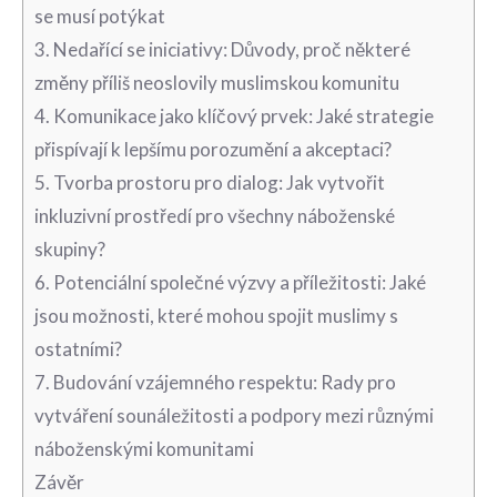
se musí potýkat
3. ‍Nedařící se iniciativy: Důvody, proč některé
změny příliš neoslovily muslimskou komunitu
4. Komunikace jako klíčový prvek: ⁢Jaké strategie
přispívají k lepšímu porozumění a akceptaci?
5. Tvorba ⁣prostoru pro dialog: ‍Jak‌ vytvořit
inkluzivní prostředí pro⁢ všechny náboženské
skupiny?
6. Potenciální společné ‍výzvy a ⁤příležitosti: Jaké
jsou možnosti, které mohou spojit​ muslimy ⁤s⁤
ostatními?
7. ‍Budování ​vzájemného respektu: Rady pro
vytváření sounáležitosti a podpory mezi různými
náboženskými komunitami
Závěr