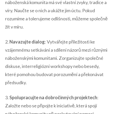
náboženská komunita má své vlastní ⁤zvyky, tradice a
víry.​ Naučte se o ⁢nich a ukážte ⁤jim ⁤úctu. Pokud​
rozumíme a ‌tolerujeme odlišnosti, ‌můžeme společně
žít v míru.
2.
Navazujte dialog
: Vytvářejte příležitosti ke
⁣vzájemnému⁤ setkávání ‌a ⁢sdílení ⁣názorů mezi různými
náboženskými komunitami. Zorganizujte společné
diskuse, interreligiózní‌ workshopy nebo besedy,
které‌ pomohou budovat porozumění‌ a překonávat
předsudky.
3.
Spolupracujte na dobročinných ⁣projektech
:
Založte nebo se⁣ připojte k iniciativě, ​která spojí
náboženské komunity při poskytování ‍pomoci