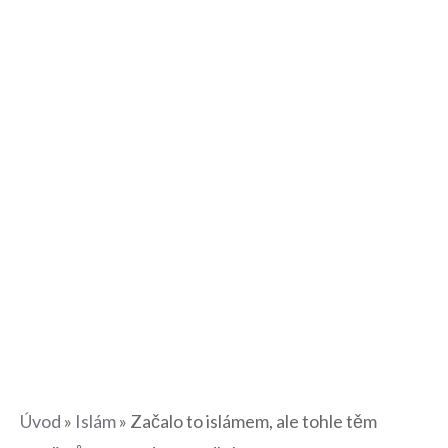
Úvod
»
Islám
»
Začalo to islámem, ale tohle těm