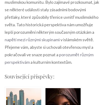
muslimskou komunitu. Bylo zajímavé prozkoumat, jak
se ⁣některé události ​staly ‍zásadními ​bodovými
přetlaky, ‌které způsobily třenice ⁤uvnitř muslimského
‍světa.​ Tato ⁢historická perspektiva nám umožňuje
lepší porozumění některým současným​ otázkám a
napětí⁢ mezi ⁣různými skupinami
v islámském světě.
Přejeme vám, ⁤abyste si ‍uchovali otevřenou ​mysl ⁤a
pokračovali​ ve snaze poznat ‍a‌
porozumět různým
‌perspektivám
a kulturním kontextům.
Související příspěvky: