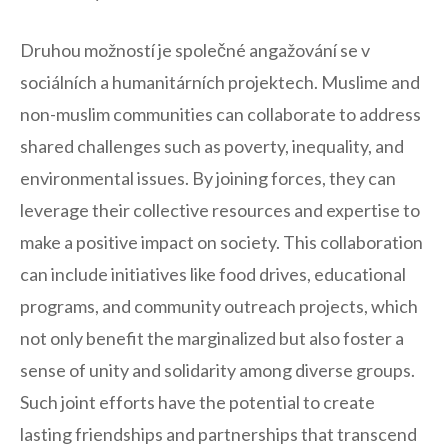
Druhou možností je společné angažování se v
sociálních a humanitárních projektech. Muslime ⁢and
non-muslim communities can collaborate to address
⁢shared challenges such ​as poverty, inequality, ⁣and
environmental issues. By joining forces, they can‍
leverage their ‍collective resources and expertise‌ to
make ⁤a positive impact on society. ⁤This collaboration
can include‍ initiatives like food‌ drives, educational ​
programs, and community outreach projects, which
⁢not⁣ only benefit the marginalized but also foster ⁣a
sense of unity and solidarity ⁢among diverse groups.​
Such‌ joint‌ efforts⁢ have the potential to create
‌lasting ‌friendships and partnerships that‌ transcend