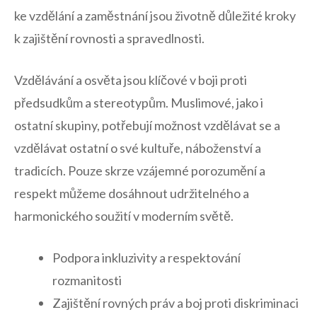
ke ⁤vzdělání a​ zaměstnání jsou⁤ životně důležité kroky
k zajištění rovnosti a spravedlnosti.
Vzdělávání a‍ osvěta jsou‍ klíčové v boji ‌proti
předsudkům ⁣a stereotypům. Muslimové, jako i
ostatní skupiny, potřebují možnost vzdělávat ​se ​a
vzdělávat ostatní o své kultuře, ⁢náboženství a
tradicích. Pouze skrze vzájemné porozumění a
respekt můžeme dosáhnout udržitelného a
harmonického soužití​ v ⁣moderním světě.
Podpora inkluzivity a⁣ respektování
rozmanitosti
Zajištění rovných práv a boj⁤ proti diskriminaci