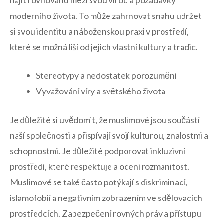
najít rovnováhu mezi svou​ vírou a požadavky
moderního života. To může zahrnovat‌ snahu udržet
si svou identitu ‍a náboženskou praxi⁣ v prostředí,
které se možná⁢ liší od ‌jejich vlastní kultury a tradic.
Stereotypy‌ a nedostatek porozumění
Vyvažování víry a světského života
Je důležité si uvědomit, že muslimové jsou součástí
naší společnosti a přispívají svojí kulturou, znalostmi a
schopnostmi. Je důležité podporovat inkluzivní
prostředí, které respektuje ⁣a ocení ‌rozmanitost.
Muslimové se také často potýkají s diskriminací,
islamofobií a‌ negativním zobrazením ve sdělovacích
prostředcích. Zabezpečení ⁣rovných‍ práv a přístupu