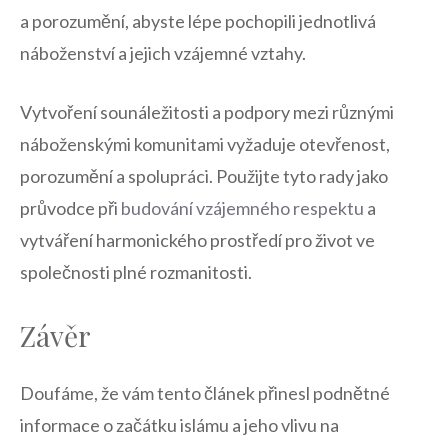
⁤a porozumění, abyste⁤ lépe pochopili jednotlivá
náboženství a jejich ⁣vzájemné ‍vztahy.
Vytvoření sounáležitosti a podpory mezi různými
náboženskými⁣ komunitami vyžaduje otevřenost,
porozumění a spolupráci. ⁢Použijte tyto ⁤rady jako ​
průvodce při
budování vzájemného ‌respektu
a
vytváření harmonického prostředí pro život ve
společnosti plné rozmanitosti.
Závěr
Doufáme,⁤ že ‌vám tento článek přinesl podnětné
informace⁢ o začátku islámu a jeho vlivu na