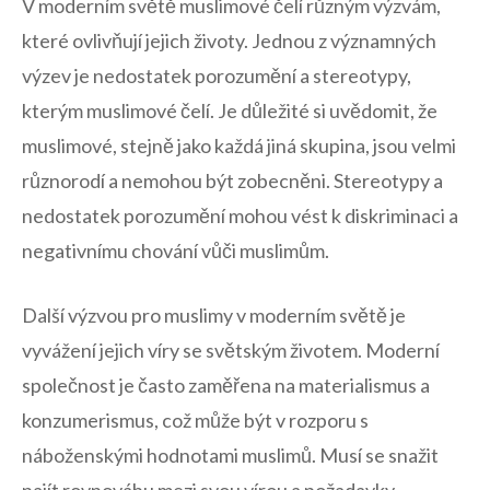
V moderním⁢ světě muslimové čelí různým výzvám,
které‍ ovlivňují jejich životy. Jednou​ z⁢ významných
výzev je nedostatek‍ porozumění a stereotypy,⁢
kterým​ muslimové čelí. Je důležité si​ uvědomit, že
⁢muslimové, stejně jako ⁤každá jiná skupina, jsou velmi
různorodí a nemohou ‌být zobecněni.​ Stereotypy ​a⁤
nedostatek porozumění mohou vést k diskriminaci a
negativnímu chování vůči ‍muslimům.
Další výzvou ​pro‍ muslimy‍ v moderním světě ⁢je
vyvážení jejich víry se‍ světským ⁤životem. Moderní
⁣společnost je často ‌zaměřena na materialismus a
konzumerismus, což může být v‌ rozporu s
náboženskými hodnotami muslimů. Musí se snažit